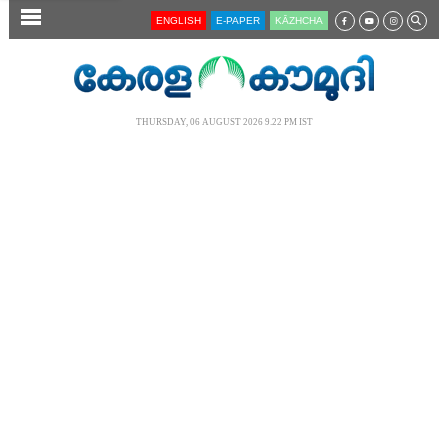
SECTIONS
ENGLISH
E-PAPER
KĀZHCHA
HOME
LATEST
THURSDAY, 06 AUGUST 2026 9.22 PM IST
AUDIO
NOTIFIED NEWS
POLL
KERALA
LOCAL
NEWS 360
CASE DIARY