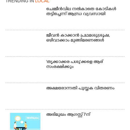
TRENDING IN
LOCAL
ചെമ്മീൻവില നൽകാതെ കോടികൾ
തട്ടിച്ചെന്ന് ആന്ധ്ര വ്യവസായി
Copy Link
ജീവൻ കാക്കാൻ പ്രഥമശുശ്രൂഷ,
ഒഴിവാക്കാം മുങ്ങിമരണങ്ങൾ
'തൃക്കാക്കര പശു'ക്കളെ ആര്
സംരക്ഷിക്കും
അക്ഷരോന്നതി പുസ്തക വിതരണം
അഭിമുഖം ആഗസ്റ്റ് 7ന്