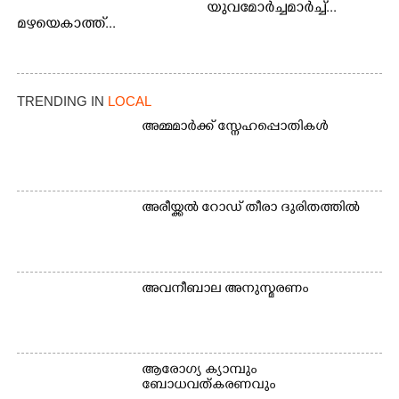
യുവമോർച്ചമാർച്ച്...
മഴയെകാത്ത്...
TRENDING IN
LOCAL
അമ്മമാർക്ക് സ്നേഹപ്പൊതികൾ
അരീയ്ക്കൽ റോഡ് തീരാ ദുരിതത്തിൽ
അവനീബാല അനുസ്മരണം
ആരോഗ്യ ക്യാമ്പും
ബോധവത്കരണവും