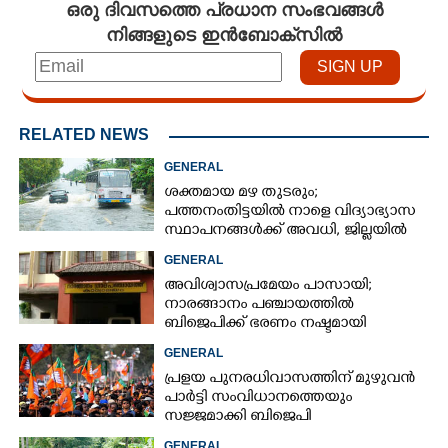
ഒരു ദിവസത്തെ പ്രധാന സംഭവങ്ങൾ
നിങ്ങളുടെ ഇൻബോക്സിൽ
RELATED NEWS
GENERAL
ശക്തമായ മഴ തുടരും;
പത്തനംതിട്ടയിൽ നാളെ വിദ്യാഭ്യാസ
സ്ഥാപനങ്ങൾക്ക് അവധി,​ ജില്ലയിൽ
ഇന്ന് റെ‌ഡും നാളെ ഓറഞ്ചും അലർട്ട്
GENERAL
അവിശ്വാസപ്രമേയം പാസായി;
നാരങ്ങാനം പഞ്ചായത്തിൽ
ബിജെപിക്ക് ഭരണം നഷ്ടമായി
GENERAL
പ്രളയ പുനരധിവാസത്തിന് മുഴുവൻ
പാർട്ടി സംവിധാനത്തെയും
സജ്ജമാക്കി ബിജെപി
GENERAL