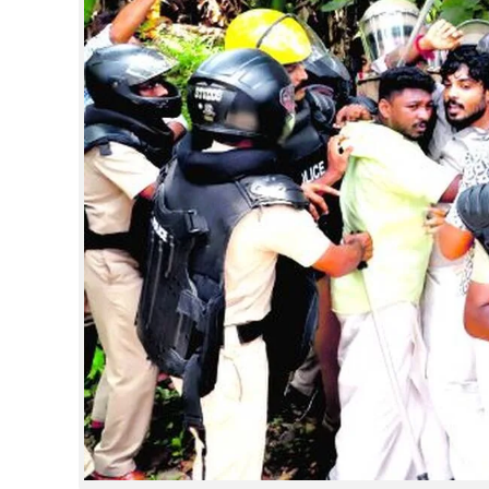
CINEMA
OPINION
PHOTOS
LIFESTYLE
SPIRITUAL
INFO+
ART
ASTRO