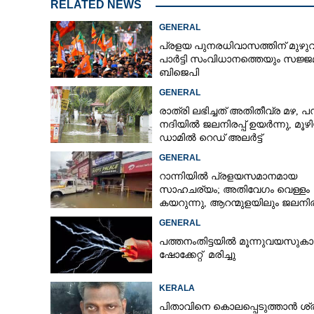
RELATED NEWS
GENERAL
പ്രളയ പുനരധിവാസത്തിന് മുഴ
പാർട്ടി സംവിധാനത്തെയും സജ്ജമ
ബിജെപി
GENERAL
രാത്രി ലഭിച്ചത് അതിതീവ്ര മഴ, പമ
നദിയിൽ ജലനിരപ്പ് ഉയർന്നു, മൂഴ
ഡാമിൽ റെഡ് അലർട്ട്
GENERAL
റാന്നിയിൽ പ്രളയസമാനമായ
സാഹചര്യം; അതിവേഗം വെള്ളം
കയറുന്നു, ആറന്മുളയിലും ജലനിരപ
ഉയരുന്നു
GENERAL
പത്തനംതിട്ടയിൽ മൂന്നുവയസുകാ
ഷോക്കേറ്റ് മരിച്ചു
KERALA
പിതാവിനെ കൊലപ്പെടുത്താൻ ശ്രമ