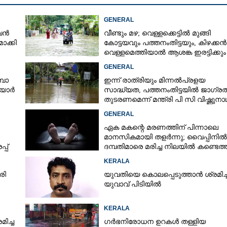
GENERAL
ുവൻ
വീണ്ടും മഴ; വെള്ളക്കെട്ടിൽ മുങ്ങി
ാക്കി
കോട്ടയവും പത്തനംതിട്ടയും, കിഴക്കൻ
വെള്ളമെത്തിയാൽ ആശങ്ക ഇരട്ടിക്കും
GENERAL
്പാ
ഇന്ന് രാത്രിയും മിന്നൽപ്രളയ
ിയാർ
സാദ്ധ്യത,​ പത്തനംതിട്ടയിൽ ജാഗ്ര
തുടരണമെന്ന് മന്ത്രി പി സി വിഷ്ണുനാ
GENERAL
ഏക മകന്റെ മരണത്തിന് പിന്നാലെ
മാനസികമായി തളർന്നു; വൈപ്പിനിൽ
്പ്
ദമ്പതിമാരെ മരിച്ച നിലയിൽ കണ്ടെത്
KERALA
രി
യുവതിയെ കൊലപ്പെടുത്താൻ ശ്രമിച്
യുവാവ് പിടിയിൽ
KERALA
ിച്ച
ഗർഭനിരോധന ഉറകൾ തള്ളിയ