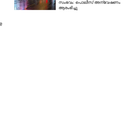
സംഭവം: പൊലീസ് അന്വേഷണം
ആരംഭിച്ചു
െ
Share this link
Copy Link
ോർച്ച