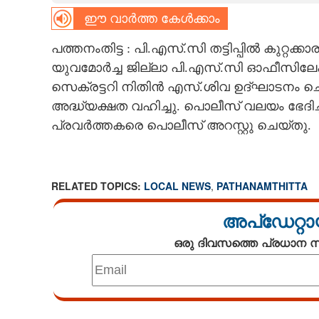
ഈ വാർത്ത കേൾക്കാം
CARTOONS
പത്തനംതിട്ട : പി.എസ്.സി തട്ടിപ്പിൽ കുറ്റക
LITERATURE
യുവമോർച്ച ജില്ലാ പി.എസ്.സി ഓഫീസിലേക്ക്
സെക്രട്ടറി നിതിൻ എസ്.ശിവ ഉദ്ഘാടനം ചെ
അദ്ധ്യക്ഷത വഹിച്ചു. പൊലീസ് വലയം ഭേദിച്
ZOOM
പ്രവർത്തകരെ പൊലീസ് അറസ്റ്റു ചെയ്തു.
CONTACT US
RELATED TOPICS:
LOCAL NEWS
,
PATHANAMTHITTA
അപ്ഡേറ്റാ
ഒരു ദിവസത്തെ പ്രധാന