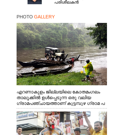
പരിശീലകൻ
PHOTO
GALLERY
എറണാകുളം ജില്ലയിലെ കോതമംഗലം
താലൂക്കിൽ ഉൾപ്പെടുന്ന ഒരു വലിയ
ഗ്രാമപഞ്ചായത്താണ് കുട്ടമ്പുഴ ഗ്രാമ പ
ഞ്ചായത്ത്. ആദിവാസി ഊരുകളായ
വെള്ളാരംകുത്ത്, കത്തിപ്പാറ, ഉറിയംപെട്ടി,
തേക്കല്ല്, വെട്ടിക്കല്ല്, മഞ്ചപ്പാറ എന്നീ
ആറു സ്ഥലങ്ങളിലേക്കുള്ള പ്രധാന
സഞ്ചാര മാർഗമാണ് ഈ കാണുന്ന