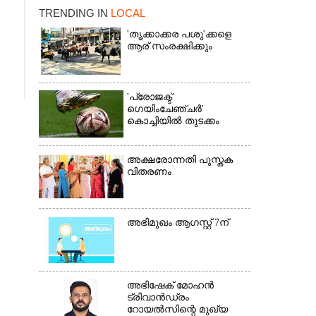
TRENDING IN
LOCAL
'തൃക്കാക്കര പശു'ക്കളെ
ആര് സംരക്ഷിക്കും
'പ്രോജക്ട്
ഗെയിംചേഞ്ചർ'
കൊച്ചിയിൽ തുടക്കം
×
അക്ഷരോന്നതി പുസ്തക
വിതരണം
അഭിമുഖം ആഗസ്റ്റ് 7ന്
അഭിഷേക് മോഹൻ
ട്രിവാൻഡ്രം
റോയൽസിന്റെ മുഖ്യ