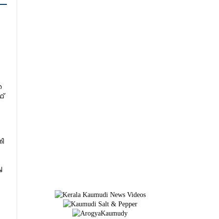
ത
ഥ്
തി
ച