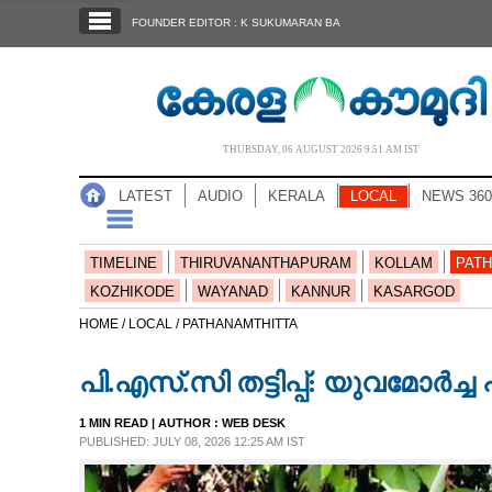
SECTIONS
FOUNDER EDITOR : K SUKUMARAN BA
HOME
LATEST
AUDIO
THURSDAY, 06 AUGUST 2026 9.51 AM IST
NOTIFIED NEWS
LATEST
AUDIO
KERALA
LOCAL
NEWS 360
POLL
KERALA
TIMELINE
THIRUVANANTHAPURAM
KOLLAM
PATH
KOZHIKODE
WAYANAD
KANNUR
KASARGOD
LOCAL
HOME /
LOCAL /
PATHANAMTHITTA
പി.എസ്.സി തട്ടിപ്പ്: യുവമോർച്ച 
NEWS 360
1 MIN READ
| AUTHOR :
WEB DESK
PUBLISHED: JULY 08, 2026 12:25 AM IST
CASE DIARY