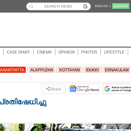
ENGLISH |
KĀZHCHA
CASE DIARY
CINEMA
OPINION
PHOTOS
LIFESTYLE
ANAMTHITTA
ALAPPUZHA
KOTTAYAM
IDUKKI
ERNAKULAM
Share
പ്രതിഷേധിച്ചു