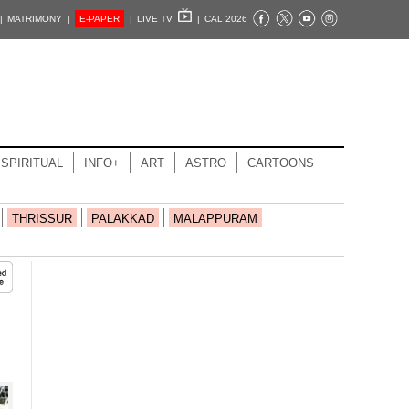
|
MATRIMONY |
E-PAPER
|
LIVE TV
|
CAL 2026
SPIRITUAL
INFO+
ART
ASTRO
CARTOONS
THRISSUR
PALAKKAD
MALAPPURAM