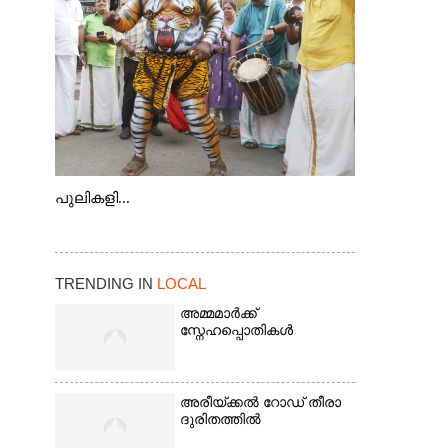
കടത്ത് വള്ളം
പുലികളി...
TRENDING IN
LOCAL
അമ്മമാർക്ക്
സ്നേഹപ്പൊതികൾ
അരീയ്ക്കൽ റോഡ് തീരാ
ദുരിതത്തിൽ