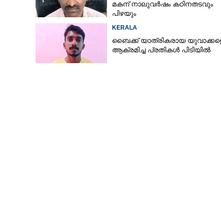
മകന് നാലുവർഷം കഠിനതടവും
പിഴയും
KERALA
ബൈക്ക് യാത്രികരായ യുവാക്കള
ആക്രമിച്ച പ്രതികൾ പിടിയിൽ
പി.എസ്.സി തട്ടിപ്പ്: യുവമ
പ്രതിഷേധിച്ചു