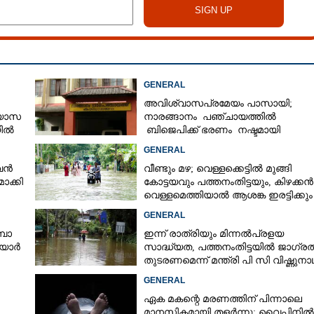
GENERAL
അവിശ്വാസപ്രമേയം പാസായി;
്യാസ
നാരങ്ങാനം പഞ്ചായത്തിൽ
യിൽ
ബിജെപിക്ക് ഭരണം നഷ്ടമായി
ർട്ട്
GENERAL
ുവൻ
വീണ്ടും മഴ; വെള്ളക്കെട്ടിൽ മുങ്ങി
ാക്കി
കോട്ടയവും പത്തനംതിട്ടയും, കിഴക്കൻ
വെള്ളമെത്തിയാൽ ആശങ്ക ഇരട്ടിക്കും
GENERAL
്പാ
ഇന്ന് രാത്രിയും മിന്നൽപ്രളയ
ിയാർ
സാദ്ധ്യത,​ പത്തനംതിട്ടയിൽ ജാഗ്ര
തുടരണമെന്ന് മന്ത്രി പി സി വിഷ്ണുനാ
GENERAL
ഏക മകന്റെ മരണത്തിന് പിന്നാലെ
മാനസികമായി തളർന്നു; വൈപ്പിനിൽ