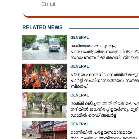
RELATED NEWS
GENERAL
ശക്തമായ മഴ തുടരും;
പത്തനംതിട്ടയിൽ നാളെ വിദ്യാഭ
സ്ഥാപനങ്ങൾക്ക് അവധി,​ ജില്ല
ഇന്ന് റെ‌ഡും നാളെ ഓറഞ്ചും അല
GENERAL
പ്രളയ പുനരധിവാസത്തിന് മുഴ
പാർട്ടി സംവിധാനത്തെയും സജ്ജമ
ബിജെപി
GENERAL
രാത്രി ലഭിച്ചത് അതിതീവ്ര മഴ, പമ
നദിയിൽ ജലനിരപ്പ് ഉയർന്നു, മൂഴ
ഡാമിൽ റെഡ് അലർട്ട്
GENERAL
റാന്നിയിൽ പ്രളയസമാനമായ
സാഹചര്യം; അതിവേഗം വെള്ളം