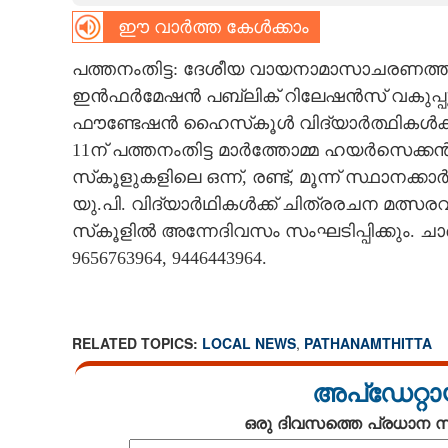
ഈ വാർത്ത കേൾക്കാം
CARTOONS
പത്തനംതിട്ട: ദേശീയ വായനാമാസാചരണത്തിന
LITERATURE
ഇൻഫർമേഷൻ പബ്ലിക് റിലേഷൻസ് വകുപ്
ഫൗണ്ടേഷൻ ഹൈസ്‌കൂൾ വിദ്യാർത്ഥികൾക്കായി
11ന് പത്തനംതിട്ട മാർത്തോമ്മ ഹയർസെക്കൻ
ZOOM
സ്‌കൂളുകളിലെ ഒന്ന്, രണ്ട്, മൂന്ന് സ്ഥാനക്ക
യു.പി. വിദ്യാർഥികൾക്ക് ചിത്രരചന മത്സ
CONTACT US
സ്‌കൂളിൽ അന്നേദിവസം സംഘടിപ്പിക്കും. ച
9656763964, 9446443964.
RELATED TOPICS:
LOCAL NEWS
,
PATHANAMTHITTA
അപ്ഡേറ്റാ
ഒരു ദിവസത്തെ പ്രധാന