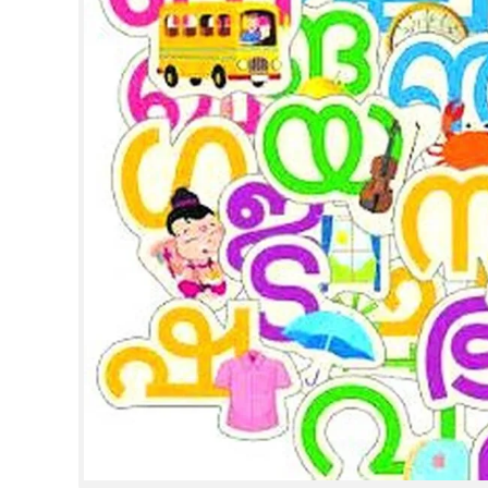
CINEMA
OPINION
PHOTOS
LIFESTYLE
SPIRITUAL
INFO+
ART
ASTRO