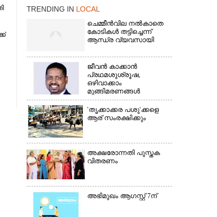
തി
TRENDING IN
LOCAL
ചെമ്മീൻവില നൽകാതെ
കോടികൾ തട്ടിച്ചെന്ന്
ക്
ആന്ധ്ര വ്യവസായി
ജീവൻ കാക്കാൻ
പ്രഥമശുശ്രൂഷ,
ഒഴിവാക്കാം
മുങ്ങിമരണങ്ങൾ
×
'തൃക്കാക്കര പശു'ക്കളെ
ആര് സംരക്ഷിക്കും
അക്ഷരോന്നതി പുസ്തക
വിതരണം
അഭിമുഖം ആഗസ്റ്റ് 7ന്