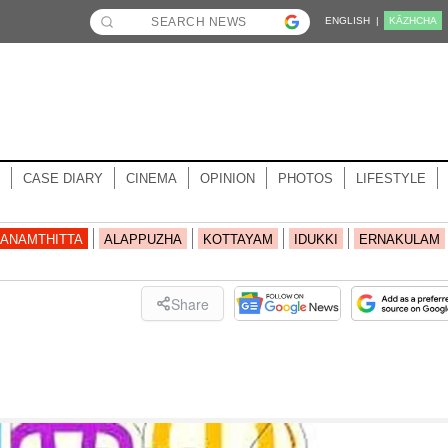
ENGLISH |
KĀZHCHA
CASE DIARY
CINEMA
OPINION
PHOTOS
LIFESTYLE
ANAMTHITTA
ALAPPUZHA
KOTTAYAM
IDUKKI
ERNAKULAM
Share