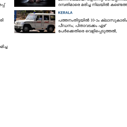
്പ്
ദമ്പതിമാരെ മരിച്ച നിലയിൽ കണ്ടെത്
KERALA
രി
പത്തനംതിട്ടയിൽ 10-ാം ക്ലാസുകാരിക്
പീഡനം; പിതാവടക്കം ഏഴ്
പേർക്കെതിരെ വെളിപ്പെടുത്തൽ,
മൂന്നുപേർ അറസ്റ്റിൽ
ിച്ച
Share this link
Copy Link
11ന്