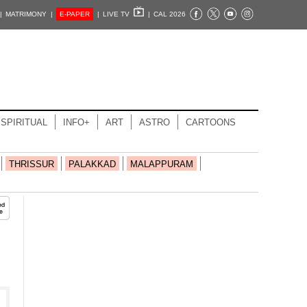
|
MATRIMONY |
E-PAPER
|
LIVE TV
|
CAL 2026
SPIRITUAL
INFO+
ART
ASTRO
CARTOONS
THRISSUR
PALAKKAD
MALAPPURAM