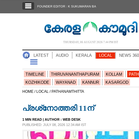
SECTIONS
FOUNDER EDITOR : K SUKUMARAN BA
HOME
LATEST
AUDIO
THURSDAY, 06 AUGUST 2026 7.44 PM IST
NOTIFIED NEWS
LATEST
AUDIO
KERALA
LOCAL
NEWS 360
POLL
KERALA
TIMELINE
THIRUVANANTHAPURAM
KOLLAM
PATH
KOZHIKODE
WAYANAD
KANNUR
KASARGOD
LOCAL
HOME /
LOCAL /
PATHANAMTHITTA
പ്രശ്‌നോത്തരി 11ന്
NEWS 360
1 MIN READ
| AUTHOR :
WEB DESK
PUBLISHED: JULY 08, 2026 12:34 AM IST
CASE DIARY