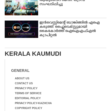
ആയുർവേദ മെഡി. ക്യാമ്പ്
സംഘടിപ്പിച്ചു
ഇൻവെസ്റ്റ്മെന്റ് ബാങ്കിങ്ങിൽ എഐ
കരുത്ത്: ഫ്ലൈടെക്സ്റ്റുമായി
കൈകോർത്ത് ഐഐഎഫ്എൽ
ക്യാപിറ്റൽ
KERALA KAUMUDI
GENERAL
ABOUT US
CONTACT US
PRIVACY POLICY
TERMS OF SERVICE
EDITORIAL POLICY
PRIVACY POLICY-KAZHCHA
COPYRIGHT POLICY