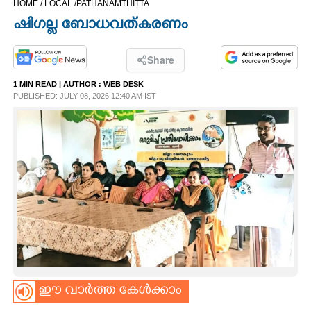
HOME /
LOCAL /
PATHANAMTHITTA
CINEMA
ഷിഗല്ല ബോധവത്കരണം
OPINION
Share
1 MIN READ
| AUTHOR :
WEB DESK
PHOTOS
PUBLISHED: JULY 08, 2026 12:40 AM IST
LIFESTYLE
SPIRITUAL
INFO+
ART
ഈ വാർത്ത കേൾക്കാം
ASTRO