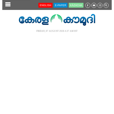
SECTIONS
ENGLISH
E-PAPER
KĀZHCHA
HOME
LATEST
FRIDAY, 07 AUGUST 2026 4.37 AM IST
AUDIO
NOTIFIED NEWS
POLL
KERALA
LOCAL
NEWS 360
CASE DIARY