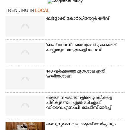
TRENDING IN
LOCAL
ബ്‌ളോക്ക് കോർഡിനേറ്റർ ഒഴിവ്
'ഓഫ് റോഡ് അഡ്വെഞ്ചർ ട്രാക്കായി'
കണ്ണമ്മൂല-അയ്യങ്കാളി റോഡ്
×
Share this link
140 വർഷത്തെ മൃഗശാല ഇനി
'ഹരിതശാല'!
Copy Link
അക്രമ സംഭവങ്ങളിലെ പ്രതികളെ
പിടികൂടണം; എൽ.ഡി.എഫ്
ഡിവൈ.എസ്.പി. ഓഫീസ് മാർച്ച്
അനുസ്മരണവും ആണ്ട് നേർച്ചയും