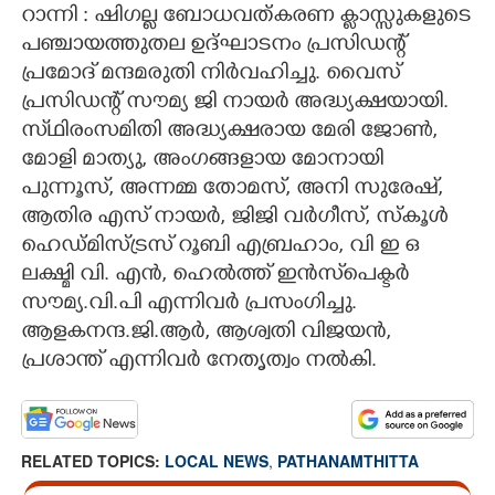
റാന്നി : ഷിഗല്ല ബോധവത്കരണ ക്ലാസ്സുകളുടെ
CARTOONS
പഞ്ചായത്തുതല ഉദ്ഘാടനം പ്രസിഡന്റ്‌
പ്രമോദ് മന്ദമരുതി നിർവഹിച്ചു. വൈസ്
പ്രസിഡന്റ്‌ സൗമ്യ ജി നായർ അദ്ധ്യക്ഷയായി.
LITERATURE
സ്‌ഥിരംസമിതി അദ്ധ്യക്ഷരായ മേരി ജോൺ,
മോളി മാത്യു, അംഗങ്ങളായ മോനായി
ZOOM
പുന്നൂസ്, അന്നമ്മ തോമസ്, അനി സുരേഷ്,
ആതിര എസ് നായർ, ജിജി വർഗീസ്, സ്കൂൾ
CONTACT US
ഹെഡ്മിസ്ട്രസ് റൂബി എബ്രഹാം, വി ഇ ഒ
ലക്ഷ്മി വി. എൻ, ഹെൽത്ത് ഇൻസ്‌പെക്ടർ
സൗമ്യ.വി.പി എന്നിവർ പ്രസംഗിച്ചു.
ആളകനന്ദ.ജി.ആർ, ആശ്വതി വിജയൻ,
പ്രശാന്ത് എന്നിവർ നേതൃത്വം നൽകി.
RELATED TOPICS:
LOCAL NEWS
,
PATHANAMTHITTA