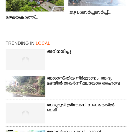
യുവമോർച്ചമാർച്ച്...
മഴയെകാത്ത്...
TRENDING IN
LOCAL
അഭിനന്ദിച്ചു
അശാസ്ത്രീയ നിർമ്മാണം: ആദ്യ
മഴയിൽ തകർന്ന് മലയോര ഹൈവേ
അഷ്ടമുടി ത്രിവേണി സംഗമത്തിൽ
ബലി