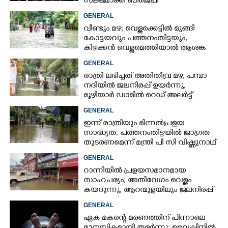
സജ്ജമാക്കി ബിജെപി
GENERAL
വീണ്ടും മഴ; വെള്ളക്കെട്ടിൽ മുങ്ങി
കോട്ടയവും പത്തനംതിട്ടയും,
കിഴക്കൻ വെള്ളമെത്തിയാൽ ആശങ്ക
ഇരട്ടിക്കും
GENERAL
രാത്രി ലഭിച്ചത് അതിതീവ്ര മഴ, പമ്പാ
നദിയിൽ ജലനിരപ്പ് ഉയർന്നു,
മൂഴിയാർ ഡാമിൽ റെഡ് അലർട്ട്
GENERAL
ഇന്ന് രാത്രിയും മിന്നൽപ്രളയ
സാദ്ധ്യത,​ പത്തനംതിട്ടയിൽ ജാഗ്രത
തുടരണമെന്ന് മന്ത്രി പി സി വിഷ്ണുനാഥ്
GENERAL
റാന്നിയിൽ പ്രളയസമാനമായ
സാഹചര്യം; അതിവേഗം വെള്ളം
കയറുന്നു, ആറന്മുളയിലും ജലനിരപ്പ്
ഉയരുന്നു
GENERAL
ഏക മകന്റെ മരണത്തിന് പിന്നാലെ