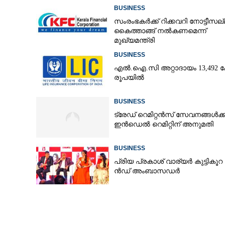
BUSINESS
സംരംഭകർക്ക് റിക്കവറി നോട്ടീസല്
കൈത്താങ്ങ് നൽകണമെന്ന്
മുഖ്യമന്ത്രി
BUSINESS
എൽ.ഐ.സി അറ്റാദായം 13,492 ക
രൂപയിൽ
BUSINESS
ട്രേഡ് റെമിറ്റൻസ് സേവനങ്ങൾക്ക
ഇൻഡെൽ റെമിറ്റിന് അനുമതി
BUSINESS
പ്രി​യ​ ​പ്ര​കാ​ശ് ​വാ​ര്യർ കു​ട്ടി​കൂ​റ​ 
ൻ​ഡ് ​അം​ബാ​സ​ഡ​ർ