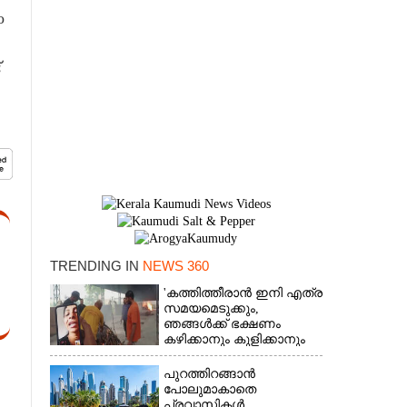
o
TRENDING IN
NEWS 360
'കത്തിത്തീരാൻ ഇനി എത്ര
×
സമയമെടുക്കും,
ഞങ്ങൾക്ക് ഭക്ഷണം
കഴിക്കാനും കുളിക്കാനും
ഉള്ളതാണ്': അച്ഛന്റെ
സംസ്കാരചടങ്ങിനിടെ
പുറത്തിറങ്ങാൻ
മക്കൾ
പോലുമാകാതെ
പ്രവാസികൾ