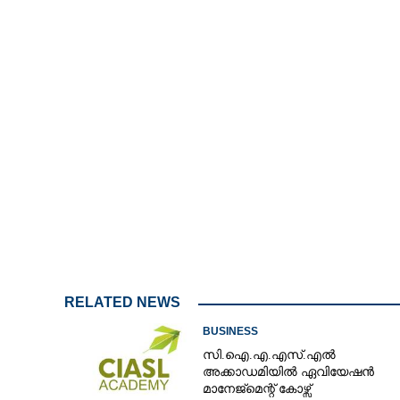
കേരള ജുവലറി ഫ
മുതൽ
RELATED NEWS
BUSINESS
സി.ഐ.എ.എസ്.എൽ
അക്കാഡമിയിൽ ഏവിയേഷൻ
മാനേജ്മെന്റ് കോഴ്സ്