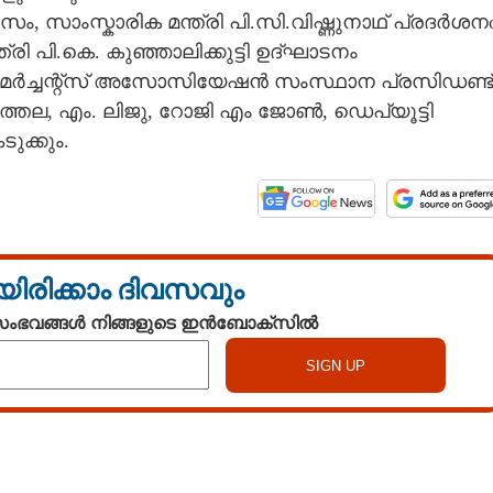
ം, സാംസ്കാരിക മന്ത്രി പി.സി.വിഷ്ണുനാഥ് പ്രദർശന
 പി.കെ. കുഞ്ഞാലിക്കുട്ടി ഉദ്ഘാടനം
മർച്ചന്റ്സ് അസോസിയേഷൻ സംസ്ഥാന പ്രസിഡണ്ട്
നിത്തല, എം. ലിജു, റോജി എം ജോൺ, ഡെപ്യൂട്ടി
ുക്കും.
യിരിക്കാം ദിവസവും
 സംഭവങ്ങൾ നിങ്ങളുടെ ഇൻബോക്സിൽ
Share this link
Watch More