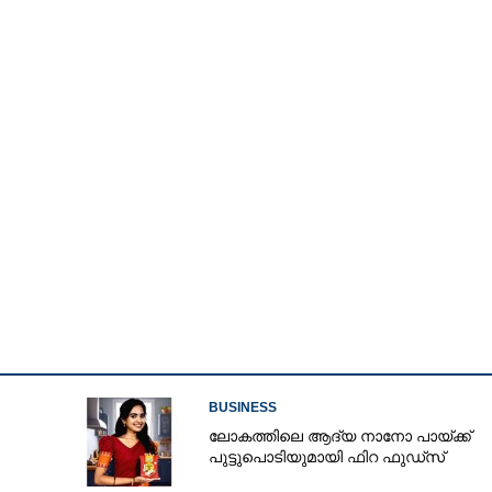
Copy Link
െയർ ജൂലായ് മൂന്ന്
BUSINESS
ലോകത്തിലെ ആദ്യ നാനോ പായ്ക്ക്
പുട്ടുപൊടിയുമായി ഫിറ ഫുഡ്‌സ്