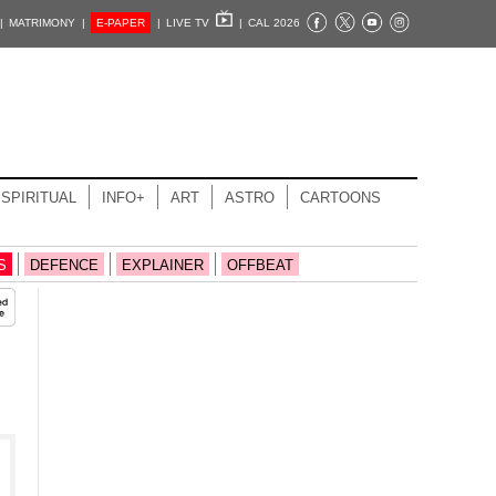
|
MATRIMONY |
E-PAPER
|
LIVE TV
|
CAL 2026
SPIRITUAL
INFO+
ART
ASTRO
CARTOONS
S
DEFENCE
EXPLAINER
OFFBEAT