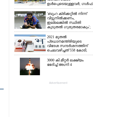
ഉൾപ്പെടെയുള്ളവർ; ഗൾഫ്
രാജ്യത്ത് സ്ഥിതി രൂക്ഷം
'ബുംറ ക്രിക്കറ്റിൽ നിന്ന്
വിട്ടുനിൽക്കണം,
ഇല്ലെങ്കിൽ സ്ഥിതി
കൂടുതൽ ഗുരുതരമാകും';
മുന്നറിയിപ്പുമായി മുൻ
താരം
2021 മുതൽ
പ്രധാനമന്ത്രിയുടെ
വിദേശ സന്ദർശനത്തിന്
ചെലവഴിച്ചത് 558 കോടി,
രാജ്യത്തെത്തിയത് 381.8
ബില്യൺ ഡോളറിന്റെ
3000 കി.മീറ്റർ ലക്ഷ്യം
നിക്ഷേപം
ഭേദിച്ച് അഗ്നി 4
Advertisement