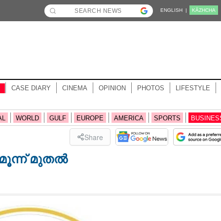
ENGLISH |
KĀZHCHA
CASE DIARY
CINEMA
OPINION
PHOTOS
LIFESTYLE
AL
WORLD
GULF
EUROPE
AMERICA
SPORTS
BUSINES
Share
ൂന്ന് മുതൽ