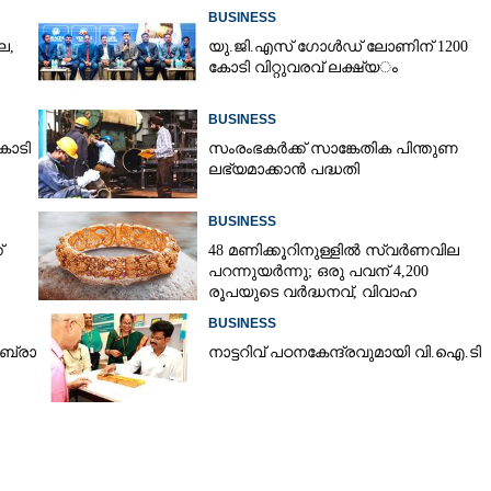
BUSINESS
ല,
യു.​ജി.​എ​സ് ​ഗോ​ൾ​ഡ് ​ലോണിന് 1200​ ​
കോ​ടി​ ​വി​റ്റു​വ​ര​വ് ​ല​ക്ഷ്യ​ം
BUSINESS
ോടി
സംരംഭകർക്ക് സാങ്കേതിക പിന്തുണ
ലഭ്യമാക്കാൻ പദ്ധതി
BUSINESS
്
48 മണിക്കൂറിനുള്ളിൽ സ്വർണവില
പറന്നുയർന്നു; ഒരു പവന് 4,200
രൂപയുടെ വർദ്ധനവ്, വിവാഹ
സീസണിൽ കനത്ത തിരിച്ചടി
BUSINESS
​ ബ്രാ​
നാ​ട്ട​റി​വ് ​പ​ഠ​ന​കേ​ന്ദ്ര​വു​മാ​യി​ ​വി.​ഐ.​ടി