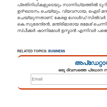
പ്രതിനിധികളുടെയും സാന്നിധ്യത്തിൽ ടൂറിസ
ഉദ്ഘാടനം ചെയ്യും. വ്യവസായ, ഐടി മന്ത്രി
ചെയ്യുന്നതാണ്. കേരള ഗോൾഡ് സിൽവർ 
കെ.സുരേന്ദ്രൻ, മന്ത്രിമാരായ രമേശ് ചെന്
സ്പീക്കർ ഷാനിമോൾ ഉസ്മാൻ എന്നിവർ പങ്കെട
RELATED TOPICS:
BUSINESS
അപ്ഡേറ്റാ
ഒരു ദിവസത്തെ പ്രധാന
Loaded
:
3.34%
/
Mute