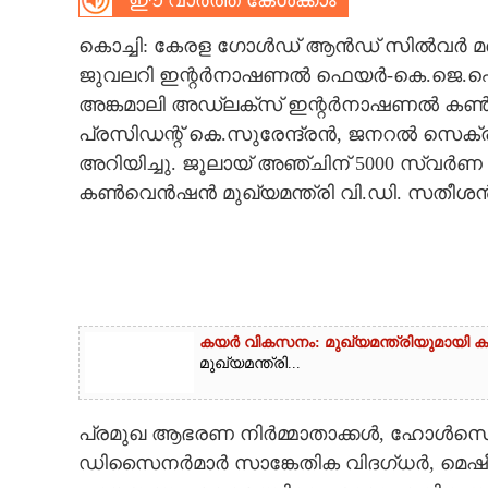
ഈ വാർത്ത കേൾക്കാം
CARTOONS
കൊച്ചി: കേരള ഗോൾഡ് ആൻഡ് സിൽവർ മർ
ജുവലറി ഇന്റർനാഷണൽ ഫെയർ-കെ.ജെ.ഐ.എ
LITERATURE
അങ്കമാലി അഡ്ലക്സ് ഇന്റർനാഷണൽ കൺവ
പ്രസിഡന്റ് കെ.സുരേന്ദ്രൻ, ജനറൽ സെക്
അറിയിച്ചു. ജൂലായ് അഞ്ചിന് 5000 സ്വർണ 
ZOOM
കൺവെൻഷൻ മുഖ്യമന്ത്രി വി.ഡി. സതീശൻ
CONTACT US
കയർ വികസനം: മുഖ്യമന്ത്രിയുമായി കയറ
മുഖ്യമന്ത്രി...
പ്രമുഖ ആഭരണ നിർമ്മാതാക്കൾ, ഹോൾസെയ
ഡിസൈനർമാർ സാങ്കേതിക വിദഗ്ധർ, മെഷീ