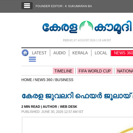
SECTIONS
FOUNDER EDITOR : K SUKUMARAN BA
HOME
LATEST
AUDIO
FRIDAY, 07 AUGUST 2026 1.19 AM IST
NOTIFIED NEWS
LATEST
AUDIO
KERALA
LOCAL
NEWS 360
POLL
KERALA
TIMELINE
FIFA WORLD CUP
NATION
HOME /
NEWS 360 /
BUSINESS
LOCAL
കേരള ജുവലറി ഫെയർ ജൂലായ് മ
NEWS 360
2 MIN READ
| AUTHOR :
WEB DESK
PUBLISHED: JUNE 30, 2026 12:57 AM IST
CASE DIARY