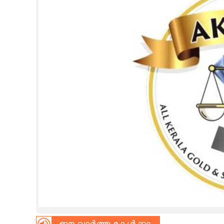
CINEMA
OPINION
PHOTOS
LIFESTYLE
SPIRITUAL
INFO+
ART
ASTRO