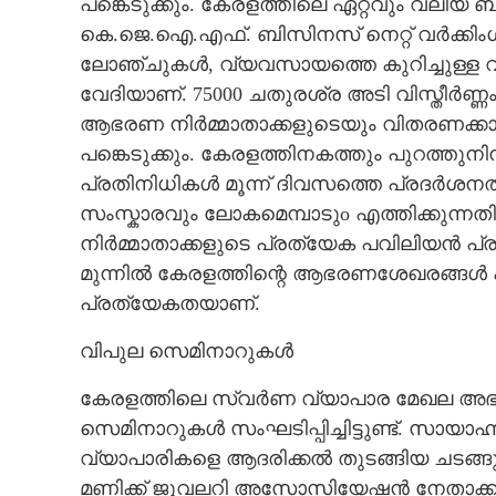
പങ്കെടുക്കും. കേരളത്തിലെ ഏറ്റവും വലിയ
കെ.ജെ.ഐ.എഫ്. ബിസിനസ് നെറ്റ് വർക്കിംഗ
ലോഞ്ചുകൾ, വ്യവസായത്തെ കുറിച്ചുള്ള വ
വേദിയാണ്. 75000 ചതുരശ്ര അടി വിസ്തീർണ്ണം 
ആഭരണ നിർമ്മാതാക്കളുടെയും വിതരണക്ക
പങ്കെടുക്കും. കേരളത്തിനകത്തും പുറത്തുനി
പ്രതിനിധികൾ മൂന്ന് ദിവസത്തെ പ്രദർശനത
സംസ്കാരവും ലോകമെമ്പാടുo എത്തിക്കുന
നിർമ്മാതാക്കളുടെ പ്രത്യേക പവിലിയൻ പ
മുന്നിൽ കേരളത്തിന്റെ ആഭരണശേഖരങ്ങൾ 
പ്രത്യേകതയാണ്.
വിപുല സെമിനാറുകൾ
കേരളത്തിലെ സ്വർണ വ്യാപാര മേഖല അഭിമുഖീക
സെമിനാറുകൾ സംഘടിപ്പിച്ചിട്ടുണ്ട്. സായാ
വ്യാപാരികളെ ആദരിക്കൽ തുടങ്ങിയ ചടങ്ങുകളു
മണിക്ക് ജുവലറി അസോസിയേഷൻ നേതാക