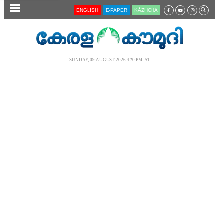
SECTIONS
ENGLISH
E-PAPER
KĀZHCHA
HOME
LATEST
SUNDAY, 09 AUGUST 2026 4.20 PM IST
AUDIO
NOTIFIED NEWS
POLL
KERALA
LOCAL
NEWS 360
CASE DIARY