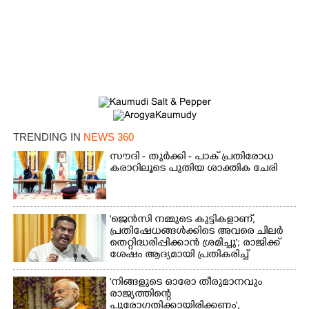
TRENDING IN
NEWS 360
സൗദി - തുർക്കി - പാക് പ്രതിരോധ
കരാറിലൂടെ പുതിയ ശാക്തിക ചേരി
'ജെൻസി നമ്മുടെ കുട്ടികളാണ്,
പ്രതിഷേധങ്ങൾക്കിടെ അവരെ ചിലർ
തെറ്റിദ്ധരിപ്പിക്കാൻ ശ്രമിച്ചു'; രാജിക്ക്
ശേഷം ആദ്യമായി പ്രതികരിച്ച്
ധർമ്മേന്ദ്ര പ്രധാൻ
'നിങ്ങളുടെ ഓരോ തീരുമാനവും
രാജ്യത്തിന്റെ
പുരോഗതിക്കായിരിക്കണം',​