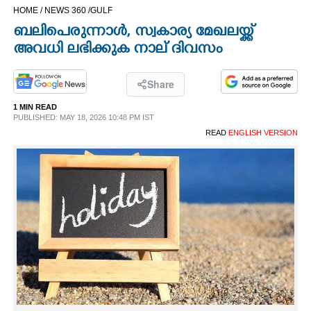
HOME /
NEWS 360 /
GULF
CINEMA
ബലിപെരുന്നാള്‍, സ്വകാര്യ മേഖലയ്ക്ക്
അവധി ലഭിക്കുക നാല് ദിവസം
OPINION
Share
PHOTOS
1 MIN READ
PUBLISHED: MAY 18, 2026 10:48 PM IST
LIFESTYLE
READ
ENGLISH VERSION
SPIRITUAL
INFO+
ART
ASTRO