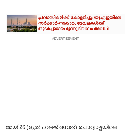
പ്രവാസികൾക്ക് കോളടിച്ചു: യുഎഇയിലെ
സർക്കാർ-സ്വകാര്യ മേഖലകൾക്ക്
തുടർച്ചയായ മൂന്നുദിവസം അവധി
ADVERTISEMENT
മേയ് 26 (ദുല്‍ ഹജ്ജ് ഒമ്പത്) ചൊവ്വാഴ്ചയിലെ