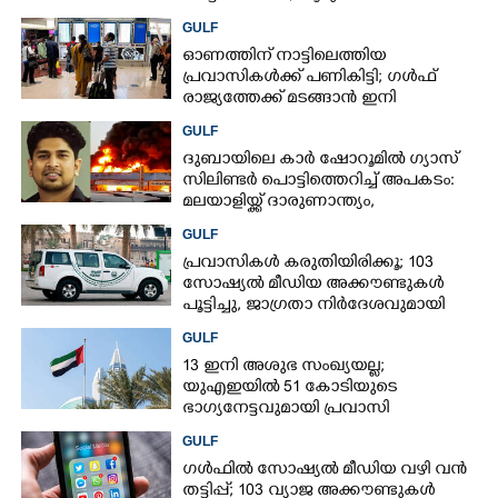
സർവീസുകളുമായി എയർഇന്ത്യ
GULF
എക്സ്പ്രസ്
ഓണത്തിന് നാട്ടിലെത്തിയ
പ്രവാസികൾക്ക് പണികിട്ടി; ഗൾഫ്
രാജ്യത്തേക്ക് മടങ്ങാൻ ഇനി
ഇരട്ടിയിലധികം പണം ചെലവാക്കണം
GULF
ദുബായിലെ കാർ ഷോറൂമിൽ ഗ്യാസ്
സിലിണ്ടർ പൊട്ടിത്തെറിച്ച് അപകടം:
മലയാളിയ്ക്ക് ദാരുണാന്ത്യം,
അഞ്ചുപേർക്ക് പരിക്ക്
GULF
പ്രവാസികൾ കരുതിയിരിക്കൂ; 103
സോഷ്യൽ മീഡിയ അക്കൗണ്ടുകൾ
പൂട്ടിച്ചു, ജാഗ്രതാ നിർദേശവുമായി
ഗൾഫ് രാജ്യം
GULF
13 ഇനി അശുഭ സംഖ്യയല്ല;
യുഎഇയിൽ 51 കോടിയുടെ
ഭാഗ്യനേട്ടവുമായി പ്രവാസി
GULF
ഗൾഫിൽ സോഷ്യൽ മീഡിയ വഴി വൻ
തട്ടിപ്പ്; 103 വ്യാജ അക്കൗണ്ടുകൾ