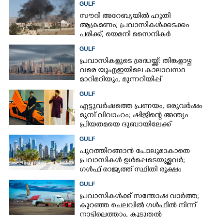
GULF
സൗദി അറേബ്യയിൽ ഹൂതി
ആക്രമണം; പ്രവാസികൾക്കടക്കം
പരിക്ക്, യെമനി സൈനികർ
കൊല്ലപ്പെട്ടു
GULF
പ്രവാസികളുടെ ശ്രദ്ധയ്ക്ക്: തിങ്കളാഴ്ച
വരെ യുഎഇയിലെ കാലാവസ്ഥ
മാറിമറിയും, മുന്നറിയിപ്പ്
GULF
എട്ടുവർഷത്തെ പ്രണയം,​ ഒരുവർഷം
മുമ്പ് വിവാഹം; ഷിജിന്റെ അന്ത്യം
പ്രിയതമയെ ദുബായിലേക്ക്
കൊണ്ടുവരാനുള്ള ഒരുക്കത്തിനിടെ
GULF
പുറത്തിറങ്ങാൻ പോലുമാകാതെ
പ്രവാസികൾ ഉൾപ്പെടെയുള്ളവർ;
ഗൾഫ് രാജ്യത്ത് സ്ഥിതി രൂക്ഷം
GULF
പ്രവാസികൾക്ക് സന്തോഷ വാർത്ത;
കുറഞ്ഞ ചെലവിൽ ഗൾഫിൽ നിന്ന്
നാട്ടിലെത്താം,​ കൂടുതൽ