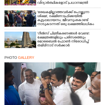
വിദ്യാർത്ഥികളോട് പ്രധാനമന്ത്രി
'രേഖകളില്ലാത്തവർക്ക് പൊള്ളുന്ന
ശിക്ഷ', ദക്ഷിണാഫ്രിക്കയിൽ
കൂട്ടപ്പലായനം; ജീവനുംകൊണ്ട്
നാടുകടന്നത് ഒരു ലക്ഷത്തിലധികം
പേർ
'റീൽസ് ചിത്രീകരണങ്ങൾ വേണ്ട':
ക്ഷേത്രങ്ങളിലും പരിസരത്തും
മൊബൈൽ ഫോൺ നിരോധിച്ച്
തമിഴ്നാട് സർക്കാർ
PHOTO
GALLERY