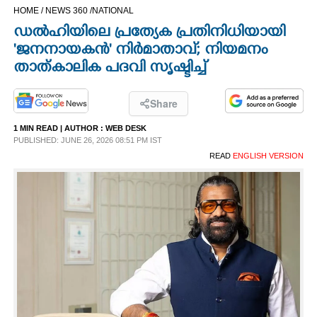
HOME /
NEWS 360 /
NATIONAL
CINEMA
ഡല്‍ഹിയിലെ പ്രത്യേക പ്രതിനിധിയായി
'ജനനായകന്‍' നിര്‍മാതാവ്; നിയമനം
OPINION
താത്കാലിക പദവി സൃഷ്ടിച്ച്
PHOTOS
Share
1 MIN READ
| AUTHOR :
WEB DESK
LIFESTYLE
PUBLISHED: JUNE 26, 2026 08:51 PM IST
READ
ENGLISH VERSION
SPIRITUAL
INFO+
ART
ASTRO