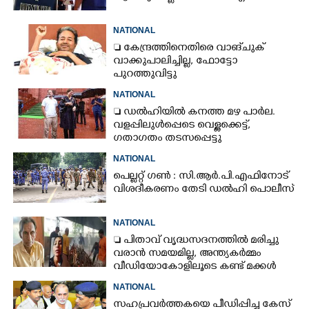
NATIONAL
 കേന്ദ്രത്തിനെതിരെ വാങ്‌ചുക്
വാക്കുപാലിച്ചില്ല, ഫോട്ടോ
പുറത്തുവിട്ടു
NATIONAL
 ഡൽഹിയിൽ കനത്ത മഴ പാർല.
വളപ്പിലുൾപ്പെടെ വെള്ളക്കെട്ട്,
ഗതാഗതം തടസപ്പെട്ടു
NATIONAL
പെല്ലറ്റ് ഗൺ : സി.ആർ.പി.എഫിനോട്
വിശദീകരണം തേടി ഡൽഹി പൊലീസ്
NATIONAL
 പിതാവ് വൃദ്ധസദനത്തിൽ മരിച്ചു
വരാൻ സമയമില്ല,​ അന്ത്യകർമ്മം
വീഡിയോകോളിലൂടെ കണ്ട് മക്കൾ
NATIONAL
സഹപ്രവർത്തകയെ പീഡിപ്പിച്ച കേസ്