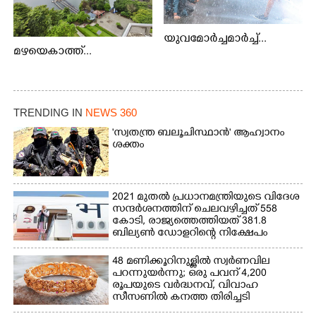
യുവമോർച്ചമാർച്ച്...
മഴയെകാത്ത്...
TRENDING IN
NEWS 360
'സ്വതന്ത്ര ബലൂചിസ്ഥാൻ' ആഹ്വാനം
ശക്തം
2021 മുതൽ പ്രധാനമന്ത്രിയുടെ വിദേശ
സന്ദർശനത്തിന് ചെലവഴിച്ചത് 558
കോടി, രാജ്യത്തെത്തിയത് 381.8
ബില്യൺ ഡോളറിന്റെ നിക്ഷേപം
48 മണിക്കൂറിനുള്ളിൽ സ്വർണവില
പറന്നുയർന്നു; ഒരു പവന് 4,200
രൂപയുടെ വർദ്ധനവ്, വിവാഹ
സീസണിൽ കനത്ത തിരിച്ചടി