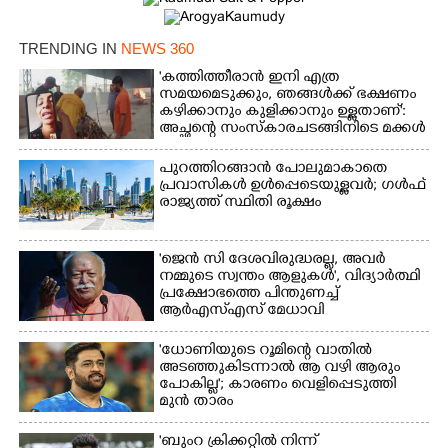
TRENDING IN
NEWS 360
'കത്തിത്തീരാൻ ഇനി എത്ര
സമയമെടുക്കും, ഞങ്ങൾക്ക് ഭക്ഷണം
കഴിക്കാനും കുളിക്കാനും ഉള്ളതാണ്':
അച്ഛന്റെ സംസ്കാരചടങ്ങിനിടെ മക്കൾ
പുറത്തിറങ്ങാൻ പോലുമാകാതെ
പ്രവാസികൾ ഉൾപ്പെടെയുള്ളവർ; ഗൾഫ്
രാജ്യത്ത് സ്ഥിതി രൂക്ഷം
'ജെൻ സി ദേശവിരുദ്ധരല്ല, അവർ
നമ്മുടെ സ്വന്തം ആളുകൾ', വിദ്യാർത്ഥി
പ്രക്ഷോഭത്തെ പിന്തുണച്ച്
ആർഎസ്‌എസ് മേധാവി
'ധോണിയുടെ റൂമിന്റെ വാതിൽ
അടഞ്ഞുകിടന്നാൽ ആ വഴി ആരും
പോകില്ല'; കാരണം വെളിപ്പെടുത്തി
മുൻ താരം
'ബുംറ ക്രിക്കറ്റിൽ നിന്ന്