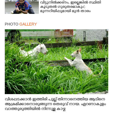
വിട്ടുനിൽക്കണം, ഇല്ലെങ്കിൽ സ്ഥിതി
കൂടുതൽ ഗുരുതരമാകും';
മുന്നറിയിപ്പുമായി മുൻ താരം
PHOTO
GALLERY
വിശപ്പടക്കാൻ ഇത്തിരി പുല്ല് തിന്നാനെത്തിയ ആടിനെ
ആക്രമിക്കാനൊരുങ്ങുന്ന തെരുവ് നായ. എറണാകുളം
വാത്തുരുത്തിയിൽ നിന്നുള്ള കാഴ്ച