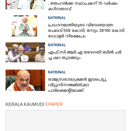
, തെഹൽക്ക സ്ഥാപകന് 10 വർഷം
കഠിനതടവ്
NATIONAL
പ്രധാനമന്ത്രിയുടെ വിദേശയാത്ര:
ചെലവ് 558 കോടി; നേട്ടം 38190 കോടി
ഡോളർ നിക്ഷേപം
NATIONAL
എ​ഫ്.​സി.​ആ​ർ.​എ​ ​ഭേ​ദ​ഗ​തി​ ​ബിൽ ച​ർ​
ച്ച​ ​ഷാ​ ​തുടങ്ങും
NATIONAL
രാജ്യസഭാദ്ധ്യക്ഷൻ ഇടപെട്ടു,
വിട്ടുനിന്ന അമിത് ഷാ
പാർലമെന്റിലേക്ക്
KERALA KAUMUDI
EPAPER