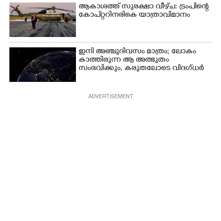
ആകാശത്ത് സുരക്ഷാ വീഴ്‌ച: ട്രംപിന്റെ
കോ‌പ്‌റ്ററിനരികെ യാത്രാവിമാനം
ഇനി അഞ്ചുദിവസം മാത്രം; ലോകം
കാത്തിരുന്ന ആ അത്ഭുതം
സംഭവിക്കും, കരുതലോടെ വിദഗ്ധർ
ADVERTISEMENT