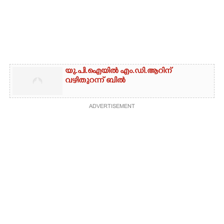
യു.പി.ഐയിൽ എം.ഡി.ആറിന്
വഴിതുറന്ന് ബിൽ
ADVERTISEMENT