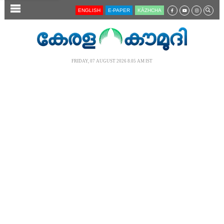
SECTIONS
ENGLISH
E-PAPER
KĀZHCHA
HOME
LATEST
FRIDAY, 07 AUGUST 2026 8.05 AM IST
AUDIO
NOTIFIED NEWS
POLL
KERALA
LOCAL
NEWS 360
CASE DIARY