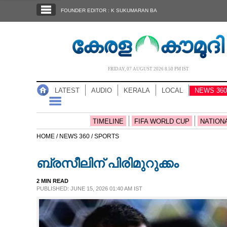
SECTIONS
FOUNDER EDITOR : K SUKUMARAN BA
HOME
LATEST
AUDIO
FRIDAY, 07 AUGUST 2026 8.50 PM IST
NOTIFIED NEWS
LATEST
AUDIO
KERALA
LOCAL
NEWS 360
POLL
KERALA
TIMELINE
FIFA WORLD CUP
NATION
HOME /
NEWS 360 /
SPORTS
LOCAL
ബ്രസീലിന് പിരിമുറുക്കം
NEWS 360
2 MIN READ
PUBLISHED: JUNE 15, 2026 01:40 AM IST
CASE DIARY