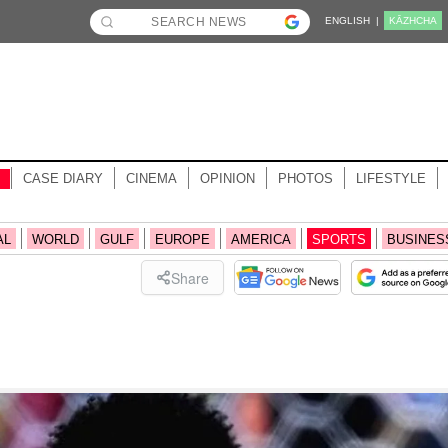
ENGLISH |
KĀZHCHA
CASE DIARY
CINEMA
OPINION
PHOTOS
LIFESTYLE
AL
WORLD
GULF
EUROPE
AMERICA
SPORTS
BUSINES
Share