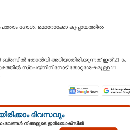
Copy Link
 പത്താം ഗോൾ. മൊറോക്കോ കുപ്പായത്തിൽ
മുറുക്കം
 ബ്രസീൽ തോൽവി അറിയാതിരിക്കുന്നത് ഇത് 21-ാം
രത്തിൽ സ്പെയ്നിനിനോട് തോറ്റശേഷമുള്ള 21
.
യിരിക്കാം ദിവസവും
 സംഭവങ്ങൾ നിങ്ങളുടെ ഇൻബോക്സിൽ