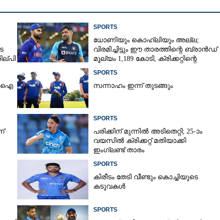
SPORTS
ധോണിയും കൊഹ്‌ലിയും അല്ല;
െ
വിരമിച്ചിട്ടും ഈ താരത്തിന്റെ ബ്രാൻഡ്
ില്പി
മൂല്യം 1,189 കോടി, ക്രിക്കറ്റിന്റെ
രാജാവ്‌
SPORTS
ിസിഐ
സന്നാഹം ഇന്ന് തുടങ്ങും
SPORTS
ന്
പരിക്കിന് മുന്നിൽ അടിതെറ്റി; 25-ാം
വയസിൽ ക്രിക്കറ്റ് മതിയാക്കി
ഇംഗ്ലണ്ട് താരം
SPORTS
കിരീ‌ടം തേടി വീണ്ടും കൊച്ചിയുടെ
കടുവകൾ
SPORTS