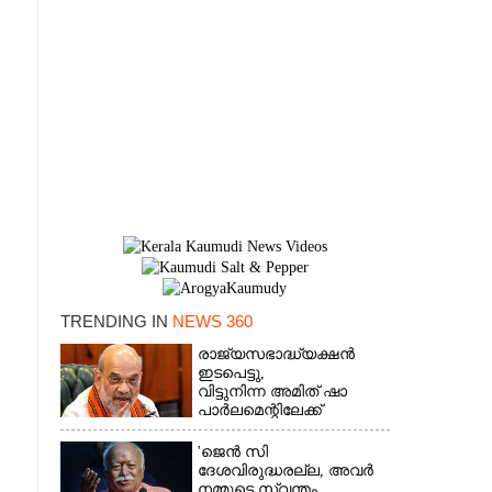
TRENDING IN
NEWS 360
രാജ്യസഭാദ്ധ്യക്ഷൻ
ഇടപെട്ടു,
×
വിട്ടുനിന്ന അമിത് ഷാ
പാർലമെന്റിലേക്ക്
'ജെൻ സി
ദേശവിരുദ്ധരല്ല, അവർ
നമ്മുടെ സ്വന്തം