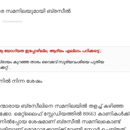
ിരെ സമനിലയുമായി ബ്രസീൽ
Advertisement
ആ യോഗ്യത ഇപ്പോഴില്ല, ആദ്യം എല്ലാം പഠിക്കട്ടെ';
വും പ്രായം കുറഞ്ഞ താരം വൈഭവ് സൂര്യവംശിയെ പുതിയ
്റ്...
്നിൽ നിന്ന ശേഷം
്മാരായ ബ്രസീലിനെ സമനിലയിൽ തളച്ച് കഴിഞ്ഞ
. മെറ്റ്ലൈഫ് സ്റ്റേഡിയത്തിൽ 80663 കാണികൾക്ക്
പിന്നിൽപ്പോയ ശേഷമാണ് ബ്രസീൽ സമനിലകൊണ്ട്
ൈബരിയാണ് മൊറോക്കോയ്ക്ക് വേണ്ടി സ്കോർ ചെയ്തത്.