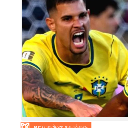
CINEMA
OPINION
PHOTOS
LIFESTYLE
SPIRITUAL
INFO+
ART
ASTRO
ഈ വാർത്ത കേൾക്കാം