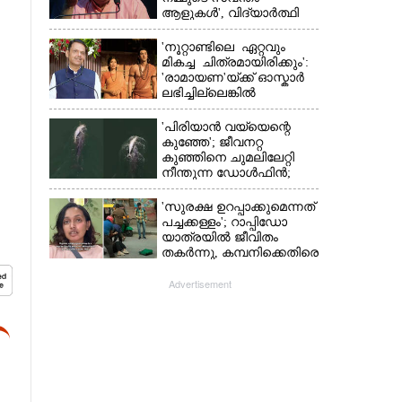
ആളുകൾ', വിദ്യാർത്ഥി
പ്രക്ഷോഭത്തെ പിന്തുണച്ച്
ആർഎസ്‌എസ് മേധാവി
'നൂറ്റാണ്ടിലെ ഏറ്റവും
മികച്ച ചിത്രമായിരിക്കും':
'രാമായണ'യ്ക്ക് ഓസ്കാ‌ർ
ലഭിച്ചില്ലെങ്കിൽ
നിരാശനാകുമെന്ന്
ദേവേന്ദ്ര ഫഡ്നാവിസ്
'പിരിയാൻ വയ്യെന്റെ
കുഞ്ഞേ'; ജീവനറ്റ
കുഞ്ഞിനെ ചുമലിലേറ്റി
നീന്തുന്ന ഡോൾഫിൻ;
കടലിലെ വൈകാരിക
നിമിഷങ്ങൾ
'സുരക്ഷ ഉറപ്പാക്കുമെന്നത്
പച്ചക്കള്ളം'; റാപ്പിഡോ
യാത്രയിൽ ജീവിതം
തകർന്നു, കമ്പനിക്കെതിരെ
പരാതിയുമായി യുവതി
Advertisement