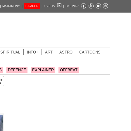
|
MATRIMONY |
E-PAPER
|
LIVE TV
|
CAL 2026
SPIRITUAL
INFO+
ART
ASTRO
CARTOONS
S
DEFENCE
EXPLAINER
OFFBEAT