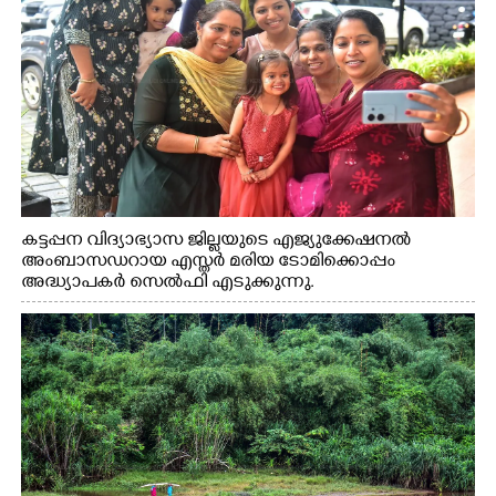
കട്ടപ്പന വിദ്യാഭ്യാസ ജില്ലയുടെ എജ്യുക്കേഷനൽ
അംബാസഡറായ എസ്തർ മരിയ ടോമിക്കൊപ്പം
അദ്ധ്യാപകർ സെൽഫി എടുക്കുന്നു.