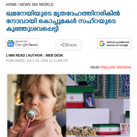
HOME /
NEWS 360 /
WORLD
CINEMA
ഖമനേയിയുടെ മൃതദേഹത്തിനരികിൽ
നോവായി കൊച്ചുമകൾ സഹ്റയുടെ
OPINION
കുഞ്ഞുശവപ്പെട്ടി
PHOTOS
Share
1 MIN READ
| AUTHOR :
WEB DESK
LIFESTYLE
PUBLISHED: JULY 04, 2026 11:12 AM IST
READ
ENGLISH VERSION
SPIRITUAL
INFO+
ART
ASTRO