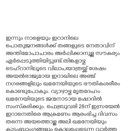
ഇന്നും നാളെയും ഇറാനിലെ
പൊതുജനങ്ങൾക്ക് തങ്ങളുടെ നേതാവിന്
അന്തിമോപാചാരം അർപ്പിക്കാനുള്ള സൗകര്യം
ഏർപ്പെടുത്തിയിട്ടുണ്ട്.തിങ്കളാഴ്ച
ടെഹ്റാനിലൂടെ വിലാപയാത്രയ്ക്ക് ശേഷം
അയൽരാജ്യമായ ഇറാഖിലെ അഞ്ച്
നഗരങ്ങളിലും ഖമനേയിയുടെ ഭൗതികശരീരം
കൊണ്ടുപോകും. വ്യാഴാഴ്ച മൃതദേഹം
ഖമനേയിയുടെ ജന്മനാടായ മഷാദിൽ
സംസ്കരിക്കും. ഫെബ്രുവരി 28ന് ഇസ്രയേൽ
ഇറാനെതിരെ ആക്രമണം ആരംഭിച്ച ദിവസം
തന്നെ അയത്തൊള്ള അലി ഖമനേയിയും
കുടംബാംഗങ്ങളും കൊല്ലപ്പെട്ടെന്ന വാർത്ത