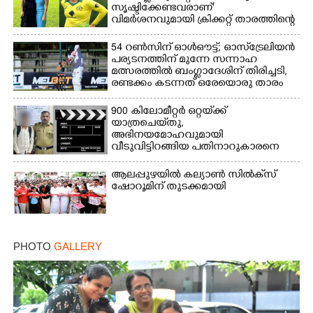
സൃഷ്ടിക്കേണ്ടവരാണ്'
വിമർശനവുമായി ക്രിക്കറ്റ് താരത്തിന്റെ
ഭാര്യ
54 റൺസിന് ഓൾഔട്ട്; ഓസ്‌ട്രേലിയൻ
പര്യടനത്തിന് മുന്നേ സന്നാഹ
മത്സരത്തിൽ ബംഗ്ലാദേശിന് തിരിച്ചടി,
രണ്ടക്കം കടന്നത് ഒരേയൊരു താരം
900 കിലോമീറ്റർ ഒറ്റയ്‌ക്ക്
യാത്രചെ‌യ്‌തു,​
അഭിനയമോഹവുമായി
വീടുവിട്ടിറങ്ങിയ പതിനാറുകാരനെ
കണ്ടെത്തിയത് ഫിലിം സിറ്റിയിൽ
ആലപ്പുഴയിൽ കല്യാൺ സിൽക്‌സ്
ഷോറൂമിന് തുടക്കമായി
PHOTO
GALLERY