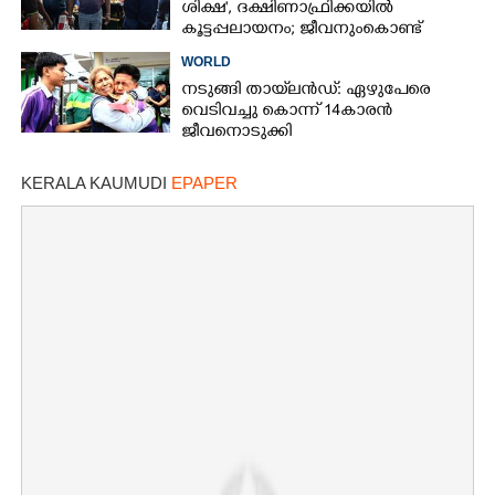
ശിക്ഷ', ദക്ഷിണാഫ്രിക്കയിൽ
കൂട്ടപ്പലായനം; ജീവനുംകൊണ്ട്
നാടുകടന്നത് ഒരു ലക്ഷത്തിലധികം
WORLD
പേർ
നടുങ്ങി തായ്‌ലൻഡ്: ഏഴുപേരെ
വെടിവച്ചു കൊന്ന് 14കാരൻ
ജീവനൊടുക്കി
KERALA KAUMUDI
EPAPER