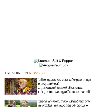
TRENDING IN
NEWS 360
'നിങ്ങളുടെ ഓരോ തീരുമാനവും
രാജ്യത്തിന്റെ
പുരോഗതിക്കായിരിക്കണം',​
വിദ്യാർത്ഥികളോട് പ്രധാനമന്ത്രി
‘അവിഹിതബന്ധം പുലർത്താൻ
കഴിയില്ല,​ ക്യാപ്റ്റൻമാർ മാതൃക