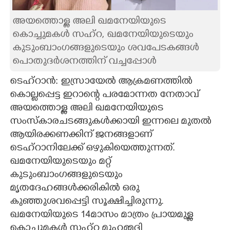
CARTOONS
അയത്തൊള്ള അലി ഖമനേയിയുടെ
കൊച്ചുമകൾ സഹ്റ,​ ഖമനേയിയുടെയും
കുടുംബാംഗങ്ങളുടെയും ശവപേടകങ്ങൾ
LITERATURE
പൊതുദർശനത്തിന് വച്ചപ്പോൾ
ZOOM
ടെഹ്റാൻ: ഇസ്രായേൽ ആക്രമണത്തിൽ
കൊല്ലപ്പെട്ട ഇറാന്റെ പരമോന്നത നേതാവ്
അയത്തൊള്ള അലി ഖമനേയിയുടെ
CONTACT US
സംസ്കാരചടങ്ങുകൾക്കായി ഇന്നലെ മുതൽ
ആയിരക്കണക്കിന് ജനങ്ങളാണ്
ടെഹ്റാനിലേക്ക് ഒഴുകിയെത്തുന്നത്.
ഖമനേയിയുടെയും മറ്റ്
കുടുംബാംഗങ്ങളുടെയും
മൃതദേഹങ്ങൾക്കരികിൽ ഒരു
കുഞ്ഞുശവപ്പെട്ടി സൂക്ഷിച്ചിരുന്നു.
ഖമനേയിയുടെ 14മാസം മാത്രം പ്രായമുള്ള
കൊച്ചുമകൾ സഹ്റ മുഹമ്മദി