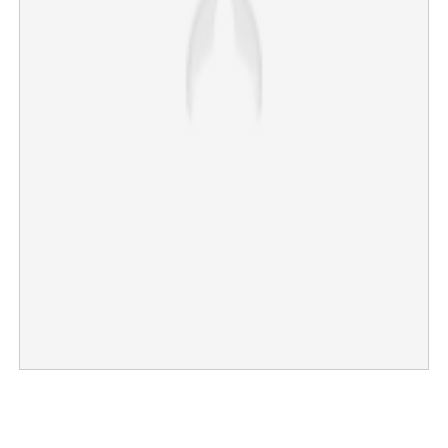
×
Share this link
Copy Link