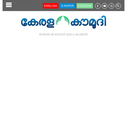
SECTIONS
ENGLISH
E-PAPER
KĀZHCHA
HOME
LATEST
SUNDAY, 09 AUGUST 2026 11.46 AM IST
AUDIO
NOTIFIED NEWS
POLL
KERALA
LOCAL
NEWS 360
CASE DIARY