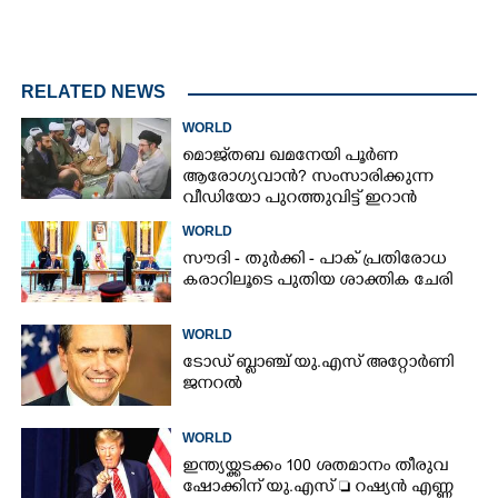
RELATED NEWS
WORLD
മൊജ്‌തബ ഖമനേയി പൂർണ
ആരോഗ്യവാൻ? സംസാരിക്കുന്ന
വീഡിയോ പുറത്തുവിട്ട് ഇറാൻ
വാർത്താ ഏജൻസി
WORLD
സൗദി - തുർക്കി - പാക് പ്രതിരോധ
കരാറിലൂടെ പുതിയ ശാക്തിക ചേരി
WORLD
ടോഡ് ബ്ലാഞ്ച് യു.എസ് അറ്റോർണി
ജനറൽ
WORLD
ഇന്ത്യയ്ക്കടക്കം 100 ശതമാനം തീരുവ
ഷോക്കിന് യു.എസ്  റഷ്യൻ എണ്ണ