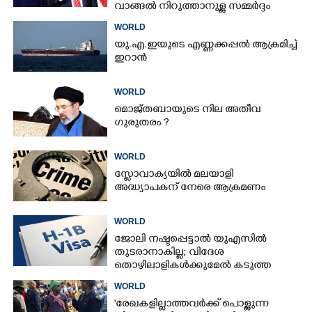
വാങ്ങൽ നിറുത്താനുള്ള സമ്മർദ്ദം
WORLD
യു.എ.ഇയുടെ എണ്ണക്കപ്പൽ ആക്രമിച്ച്
ഇറാൻ
WORLD
മൊജ്തബായുടെ നില അതീവ
ഗുരുതരം ?
WORLD
സ്ലോവാക്യയിൽ മലയാളി
അദ്ധ്യാപകന് നേരെ ആക്രമണം
WORLD
ജോലി നഷ്ടപ്പെട്ടാൽ യുഎസിൽ
തുടരാനാകില്ല; വിദേശ
തൊഴിലാളികൾക്കുമേൽ കടുത്ത
നിയന്ത്രണവുമായി ട്രംപ്‌
WORLD
'രേഖകളില്ലാത്തവർക്ക് പൊള്ളുന്ന