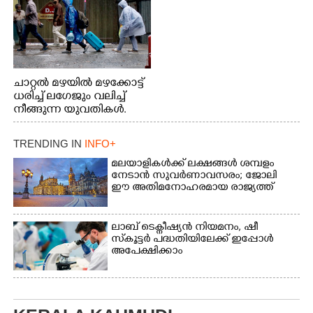
ചാറ്റൽ മഴയിൽ മഴക്കോട്ട്
ധരിച്ച് ലഗേജും വലിച്ച്
നീങ്ങുന്ന യുവതികൾ.
എറണാകുളം മേനകയിൽ
നിന്നുള്ള കാഴ്ച
TRENDING IN
INFO+
മലയാളികൾക്ക് ലക്ഷങ്ങൾ ശമ്പളം
നേടാൻ സുവർണാവസരം; ജോലി
ഈ അതിമനോഹരമായ രാജ്യത്ത്
ലാബ് ടെക്നീഷ്യൻ നിയമനം, ഷീ
സ്‌കൂട്ടർ പദ്ധതിയിലേക്ക് ഇപ്പോൾ
അപേക്ഷിക്കാം