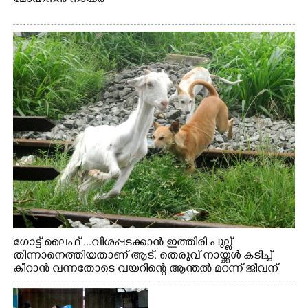
ഗോട്ട് ലൈഫ് ...വിശപ്പടക്കാൻ ഇത്തിരി പുല്ല്
തിന്നാനെത്തിയതാണ് ആട്. തെരുവ് നായ്ക്കൾ കടിച്ച്
കീറാൻ വന്നതോടെ വയറിന്റെ ആന്തൽ മറന്ന് ജീവന്
വേണ്ടിയായി ഓട്ടം. എറണാകുളം വാത്തുരുത്തിയിൽ
നിന്നുള്ള കാഴ്ച