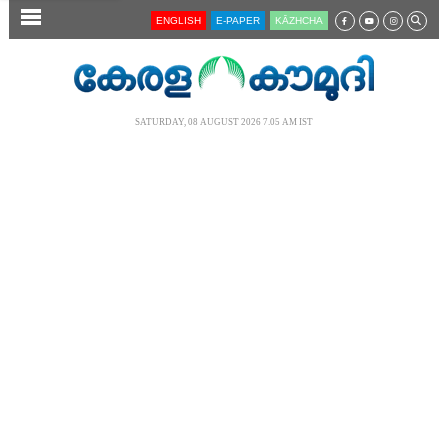
SECTIONS
ENGLISH
E-PAPER
KĀZHCHA
HOME
LATEST
SATURDAY, 08 AUGUST 2026 7.05 AM IST
AUDIO
NOTIFIED NEWS
POLL
KERALA
LOCAL
NEWS 360
CASE DIARY