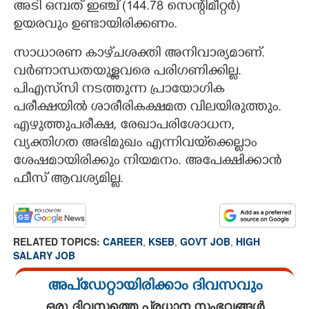
അടി ഒമ്പത് ഇഞ്ച് (144.78 സെന്റിമീറ്റർ)
ഉയരവും ഉണ്ടായിരിക്കണം.
സാധാരണ കാഴ്‌ചശക്തി അനിവാര്യമാണ്.
വർണാന്ധതയുള്ളവരെ പരിഗണിക്കില്ല.
പിഎസ്‌സി നടത്തുന്ന പ്രായോഗിക
പരീക്ഷയിൽ ശാരീരികക്ഷമത വിലയിരുത്തും.
എഴുത്തുപരീക്ഷ, രേഖാപരിശോധന,
വ്യക്തിഗത അഭിമുഖം എന്നിവയ്‌ക്കെല്ലാം
ശേഷമായിരിക്കും നിയമനം. അപേക്ഷിക്കാൻ
ഫീസ് ആവശ്യമില്ല.
RELATED TOPICS:
CAREER
,
KSEB
,
GOVT JOB
,
HIGH
SALARY JOB
അപ്ഡേറ്റായിരിക്കാം ദിവസവും
ഒരു ദിവസത്തെ പ്രധാന സംഭവങ്ങൾ