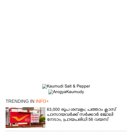
×
Share this link
Copy Link
TRENDING IN
INFO+
63,000 രൂപ ശമ്പളം; പത്താം ക്ലാസ്
പാസായവർക്ക് സർക്കാർ ജോലി
നേടാം, പ്രായപരിധി 56 വയസ്