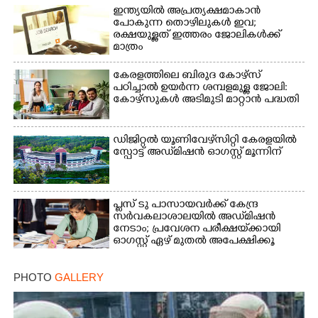
ഇന്ത്യയിൽ അപ്രത്യക്ഷമാകാൻ
പോകുന്ന തൊഴിലുകൾ ഇവ;
രക്ഷയുള്ളത് ഇത്തരം ജോലികൾക്ക്
മാത്രം
കേരളത്തിലെ ബിരുദ കോഴ്സ്
പഠിച്ചാൽ ഉയർന്ന ശമ്പളമുള്ള ജോലി:​
കോഴ്സുകൾ അടിമുടി മാറ്റാൻ പദ്ധതി
ഡിജിറ്റൽ യൂണിവേഴ്‌സിറ്റി കേരളയിൽ
സ്പോ‌ട്ട് അഡ്‌മിഷൻ ഓഗസ്റ്റ് മൂന്നിന്
പ്ലസ് ടു പാസായവർക്ക് കേന്ദ്ര
സർവകലാശാലയിൽ അഡ്‌മിഷൻ
നേടാം; പ്രവേശന പരീക്ഷയ്‌ക്കായി
ഓഗസ്റ്റ് ഏഴ് മുതൽ അപേക്ഷിക്കൂ
PHOTO
GALLERY