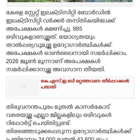
CARTOONS
കേരള സ്റ്റേറ്റ് ഇലക്‌ട്രിസിറ്റി ബോർഡിൽ
ഇലക്‌ട്രിസിറ്റി വർക്കർ തസ്‌തികയിലേക്ക്
അപേക്ഷകൾ ക്ഷണിച്ചു. 985
LITERATURE
ഒഴിവുകളാണുള്ളത്. യോഗ്യതയും
താൽപ്പര്യവുമുള്ള ഉദ്യോഗാർത്ഥികൾക്ക്
ZOOM
അപേക്ഷകൾ ഓൺലൈനായി സമർപ്പിക്കാം.
2026 ജൂൺ മൂന്നാണ് അപേക്ഷകൾ
CONTACT US
സമർപ്പിക്കാനുള്ള അവസാന തീയതി.
കെ.എസ്.ഇ.ബി ഒറ്റത്തവണ തീർപ്പാക്കൽ
പദ്ധതി
തിരുവനന്തപുരം മുതൽ കാസർകോട്
വരെയുള്ള എല്ലാ ജില്ലകളിലും ഒഴിവുകൾ
റിപ്പോർട്ട് ചെയ്‌തിട്ടുണ്ട്.
തിരഞ്ഞെടുക്കപ്പെടുന്ന ഉദ്യോഗാർത്ഥികൾക്ക്