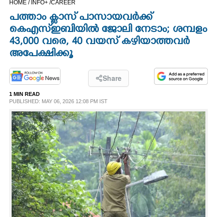
HOME /
INFO+ /
CAREER
CINEMA
പത്താം ക്ലാസ് പാസായവർക്ക്
കെഎസ്‌ഇബിയിൽ ജോലി നേടാം; ശമ്പളം
OPINION
43,000 വരെ, 40 വയസ് കഴിയാത്തവർ
അപേക്ഷിക്കൂ
PHOTOS
Share
LIFESTYLE
1 MIN READ
PUBLISHED: MAY 06, 2026 12:08 PM IST
SPIRITUAL
INFO+
ART
ASTRO