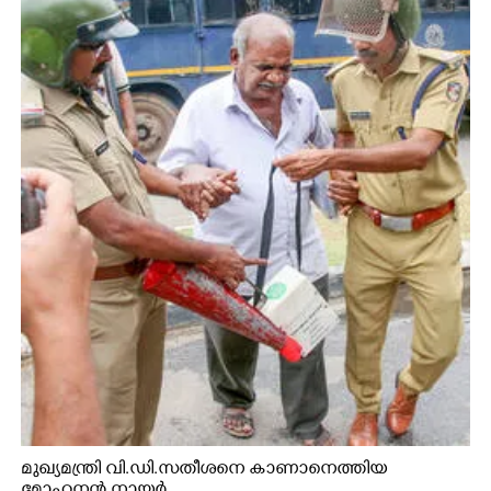
മുഖ്യമന്ത്രി വി.ഡി.സതീശനെ കാണാനെത്തിയ
മോഹനൻ നായർ