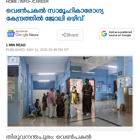
HOME /
INFO+ /
CAREER
CINEMA
വെൺപകൽ സാമൂഹികാരോഗ്യ
കേന്ദ്രത്തിൽ ജോലി ഒഴിവ്
OPINION
Share
PHOTOS
1 MIN READ
PUBLISHED: MAY 11, 2026 03:49 PM IST
LIFESTYLE
SPIRITUAL
INFO+
ART
ASTRO
തിരുവനന്തപുരം: വെണ്‍പകല്‍