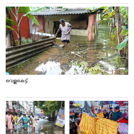
വെള്ളകെട്ട്