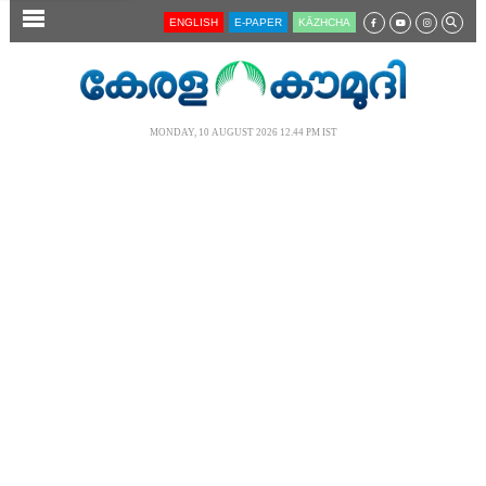
SECTIONS
ENGLISH
E-PAPER
KĀZHCHA
HOME
LATEST
MONDAY, 10 AUGUST 2026 12.44 PM IST
AUDIO
NOTIFIED NEWS
POLL
KERALA
LOCAL
NEWS 360
CASE DIARY