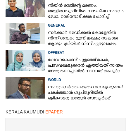
നിതിൻ രാജിന്റെ മരണം:
തെളിവെടുപ്പിനിടെ നാടകീയ സംഭവം,
ഡോ. റാമിനോട് ക്ഷമ ചോദിച്ച്
വിദ്യാർത്ഥികൾ
GENERAL
സർക്കാർ മെഡിക്കൽ കോളേജിൽ
നിന്ന് ശമ്പളം മൂന്ന് ലക്ഷം; സ്വകാര്യ
ആശുപത്രിയിൽ നിന്ന് ഏഴുലക്ഷം,
ഡോക്‌ടർക്കെതിരെ കേസ്
OFFBEAT
വേദനകൊണ്ട് പുളഞ്ഞ് മകള്‍,
പ്രസവമെടുക്കാന്‍ എത്തിയത് സ്വന്തം
അമ്മ; കൊച്ചിയില്‍ നടന്നത് അപൂര്‍വ
കുടുംബസംഗമം
WORLD
സഹപ്രവർത്തകരുടെ നഗ്നദൃശ്യങ്ങൾ
പകർത്താൻ ശുചിമുറിയിൽ
ഒളിക്യാമറ; ഇന്ത്യൻ ഡോക്ടർക്ക്
തടവുശിക്ഷ
KERALA KAUMUDI
EPAPER