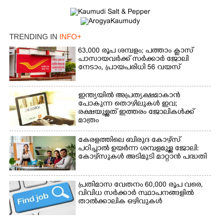
TRENDING IN
INFO+
63,000 രൂപ ശമ്പളം; പത്താം ക്ലാസ്
പാസായവർക്ക് സർക്കാർ ജോലി
നേടാം, പ്രായപരിധി 56 വയസ്
ഇന്ത്യയിൽ അപ്രത്യക്ഷമാകാൻ
പോകുന്ന തൊഴിലുകൾ ഇവ;
രക്ഷയുള്ളത് ഇത്തരം ജോലികൾക്ക്
മാത്രം
കേരളത്തിലെ ബിരുദ കോഴ്സ്
×
പഠിച്ചാൽ ഉയർന്ന ശമ്പളമുള്ള ജോലി:​
Share this link
കോഴ്സുകൾ അടിമുടി മാറ്റാൻ പദ്ധതി
പ്രതിമാസ വേതനം 60,​000 രൂപ വരെ,​
വിവിധ സർക്കാർ സ്ഥാപനങ്ങളിൽ
താൽക്കാലിക ഒഴിവുകൾ
Copy Link