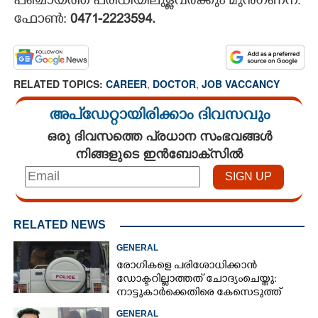
പഞ്ചായത്ത് പരിധിയിലുള്ളവര്‍ക്കും മുന്‍ഗണന.
ഫോണ്‍:
0471-2223594.
RELATED TOPICS:
CAREER
,
DOCTOR
,
JOB VACCANCY
അപ്ഡേറ്റായിരിക്കാം ദിവസവും
ഒരു ദിവസത്തെ പ്രധാന സംഭവങ്ങൾ
നിങ്ങളുടെ ഇൻബോക്സിൽ
RELATED NEWS
GENERAL
രോഗികളെ പരിശോധിക്കാൻ
ഡോക്ടറില്ലാത്തത് ചോദ്യംചെയ്തു:
നാട്ടുകാർക്കെതിരെ കേസെടുത്ത്
പൊലീസ്
GENERAL