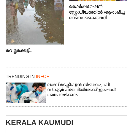
കോർപ്പറേഷൻ
സ്റ്റേഡിയത്തിൽ ആരംഭിച്ച
ഓണം കൈത്തറി
വിപണന മേളയിൽ നിന്നും
വെള്ളക്കെട്ട്....
TRENDING IN
INFO+
ലാബ് ടെക്നീഷ്യൻ നിയമനം, ഷീ
സ്‌കൂട്ടർ പദ്ധതിയിലേക്ക് ഇപ്പോൾ
അപേക്ഷിക്കാം
KERALA KAUMUDI