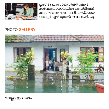
പ്ലസ് ടു പാസായവർക്ക് കേന്ദ്ര
സർവകലാശാലയിൽ അഡ്‌മിഷൻ
നേടാം; പ്രവേശന പരീക്ഷയ്‌ക്കായി
ഓഗസ്റ്റ് ഏഴ് മുതൽ അപേക്ഷിക്കൂ
PHOTO
GALLERY
വെള്ളം ഇറക്കാം....