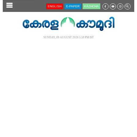
SECTIONS
ENGLISH
E-PAPER
KĀZHCHA
HOME
LATEST
SUNDAY, 09 AUGUST 2026 5.59 PM IST
AUDIO
NOTIFIED NEWS
POLL
KERALA
LOCAL
NEWS 360
CASE DIARY