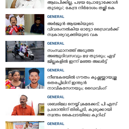
ആലപിക്കില്ല, പഴയ പ്രോട്ടോക്കോൾ
തുടരും'; കേന്ദ്ര നിർദേശം തള്ളി കെ
മുരളീധരൻ
GENERAL
അർജുൻ ആയങ്കിയുടെ
വിവരംനൽകിയ ഓട്ടോ ഡ്രൈവർക്ക്
സ്വകാര്യവ്യക്തിയുടെ വക
പാരിതോഷികം: മന്ത്രി രമേശ്
GENERAL
ചെന്നിത്തല
സംസ്ഥാനത്ത് അടുത്ത
അ‌ഞ്ചുദിവസവും മഴ തുടരും; ഏഴ്
ജില്ലകളിൽ ഇന്ന് മഞ്ഞ അലർട്ട്
GENERAL
നീണ്ടകരയിൽ ഗൗതം കൃഷ്ണയ്ക്കായുള്ള
തെരച്ചിലിന് ഇന്ത്യൻ
നാവികസേനയും; ഡൈവിംഗ്
ആരംഭിച്ചു
GENERAL
ശബരിമല നെയ്യ് ക്രമക്കേട്; പി എസ്
പ്രശാന്തിന് തിരിച്ചടി, കുരുക്കായി
സ്വന്തം കൈപ്പടയിലെ കുറിപ്പ്
GENERAL