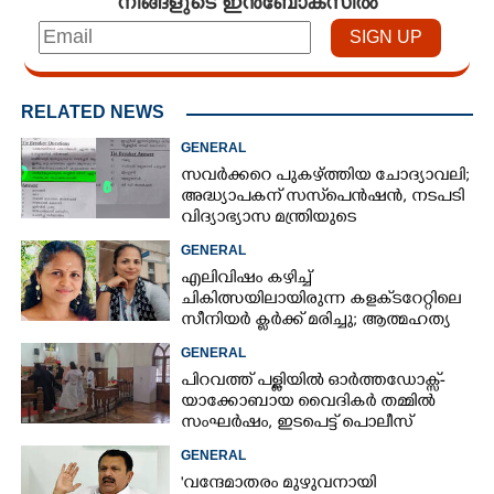
നിങ്ങളുടെ ഇൻബോക്സിൽ
RELATED NEWS
GENERAL
സവർക്കറെ പുകഴ്ത്തിയ ചോദ്യാവലി;
അദ്ധ്യാപകന് സസ്‌പെൻഷൻ, നടപടി
വിദ്യാഭ്യാസ മന്ത്രിയുടെ
നിർദേശപ്രകാരം
GENERAL
എലിവിഷം കഴിച്ച്
ചികിത്സയിലായിരുന്ന കളക്‌ടറേറ്റിലെ
സീനിയർ ക്ലർക്ക് മരിച്ചു; ആത്മഹത്യ
സ്ഥലംമാറ്റത്തിൽ മനംനൊന്തെന്ന്
GENERAL
സംശയം
പിറവത്ത് പള്ളിയിൽ ഓർത്തഡോക്സ്-
യാക്കോബായ വൈദികർ തമ്മിൽ
സംഘർഷം, ഇടപെട്ട് പൊലീസ്
GENERAL
'വന്ദേമാതരം മുഴുവനായി