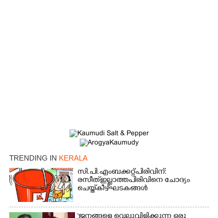
×
Share this link
Copy Link
TRENDING IN
KERALA
സി.പി.എം ബക്കറ്റ് പിരിവിന്:
രസീത് ഇല്ലാത്ത പിരിവിനെ ചോദ്യം
ചെയ്ത് കീഴ്ഘടകങ്ങൾ
'ജനങ്ങളെ വെല്ലുവിളിക്കുന്ന ഒരു