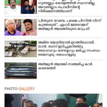
ഗുണ്ടയ്ക്കും കേരളത്തിൽ സ്ഥാനമില്ല,​
അവരെല്ലാം പൊലീസിന്റെ
നിരീക്ഷണത്തിലാണ്'
"പിന്തുണ വേണ്ട,​ പക്ഷേ പിന്നിൽ നിന്ന്
കുത്തരുത് ", എംവി ജയരാജന്
അർജുൻ ആയങ്കിയുടെ മറുപടി
അമിത ജോലിയാൽ ഉറങ്ങിപ്പോയി,
ട്രാൻ. ബസ് ഇടിച്ചുമറിഞ്ഞു
ഡ്രൈവറും കണ്ടക്ടറും മരിച്ചു സംഭവം
മൈസൂരു -ബെംഗളൂരു
ദേശീയപാതയിൽ 20 പേർക്ക് പരിക്ക്,
നാലു പേരുടെ നില ഗുരുതരം
അർജുൻ ആയങ്കി സഞ്ചരിച്ച കാർ
കണ്ടെത്തി
PHOTO
GALLERY