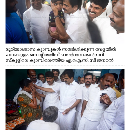
ദുരിതാശ്വാസ ക്യാമ്പുകൾ സന്ദർശിക്കുന്ന വേളയിൽ
ചമ്പക്കുളം സെന്റ് മേരീസ് ഹയർ സെക്കൻഡറി
സ്കൂളിലെ ക്യാമ്പിലെത്തിയ എ.ഐ.സി.സി ജനറൽ
സെക്രട്ടറി കെ.സി വേണുഗോപാൽ എം.പി കുരുന്നിനെ
എടുത്ത് ലാളിച്ചപ്പോൾ. സഹകരണ-എക്സൈസ്
വകുപ്പ് മന്ത്രി എം. ലിജു, കൃഷിവകുപ്പ് മന്ത്രി ടി. സിദ്ദിഖ്,
റെജി ചെറിയാൻ എം. എൽ. എ എന്നിവർ സമീപം