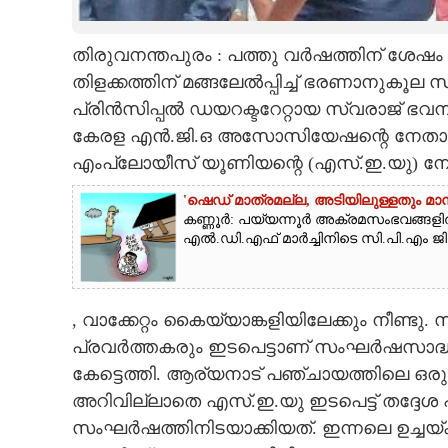
CARTOONS
തിരുവനന്തപുരം : പത്തു വർഷത്തിന് ശേഷ
തിളക്കത്തിന് മങ്ങലേൽപ്പിച്ച് ഭരണാനുകൂല സ
LITERATURE
പ്രിൻസിപ്പൽ ഡയറക്ടറേറ്റായ സ്വരാജ്
കേരള എൻ.ജി.ഒ അസോസിയേഷന്റെ നേതാക്കളും
ZOOM
എംപ്ലോയീസ് യൂണിയന്റെ (എസ്.ഇ.യു) നേതാക്
'ഷെഡ് മാത്രമല്ല, അടിയിലുള്ളതും മ
CONTACT US
കണ്ണൂർ: പയ്യന്നൂർ അക്രമസംഭവങ്ങളി
എൽ.ഡി.എഫ് മാർച്ചിനിടെ സി.പി.എം ജി
, വാക്കേറ്റം കൈയ്യാങ്കളിയിലേക്കും നീണ്ടു
പ്രവർത്തകരും ഇടപെട്ടാണ് സംഘർഷസാദ്ധ്
കേട്ടെത്തി. ആര്യനാട് പഞ്ചായത്തിലെ 
അറിവില്ലാതെ എസ്.ഇ.യു ഇടപെട്ട് തദ്ദേശ പ്
സംഘർഷത്തിനിടയാക്കിയത്. ഇന്നലെ ഉച്ചയ്ക്