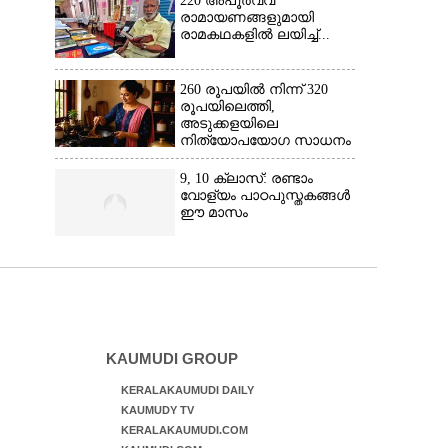
220 അപൂർവ്വ
രാമായണങ്ങളുമായി
രാമകഥകളിൽ ലയിച്ച്...
260 രൂപയിൽ നിന്ന് 320
രൂപയിലെത്തി,
അടുക്കളയിലെ
നിത്യോപയോഗ സാധനം
വാങ്ങിയാൽ കൈപൊള്ളും
9, 10 ക്ലാസ്: രണ്ടാം
വോള്യം പാഠപുസ്തകങ്ങൾ
ഈ മാസം
KAUMUDI GROUP
KERALAKAUMUDI DAILY
KAUMUDY TV
KERALAKAUMUDI.COM