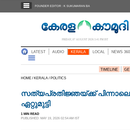
SECTIONS
FOUNDER EDITOR : K SUKUMARAN BA
HOME
LATEST
AUDIO
FRIDAY, 07 AUGUST 2026 3.41 PM IST
NOTIFIED NEWS
LATEST
AUDIO
KERALA
LOCAL
NEWS 360
POLL
KERALA
TIMELINE
GE
HOME /
KERALA /
POLITICS
LOCAL
സത്യപ്രതിജ്ഞയ്ക്ക് പിന്ന
NEWS 360
ഏറ്റുമുട്ടി
1 MIN READ
CASE DIARY
PUBLISHED: MAY 19, 2026 02:54 AM IST