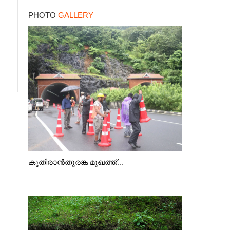
ചെന്നിത്തല
PHOTO
GALLERY
കുതിരാൻതുരങ്ക മുഖത്ത്...