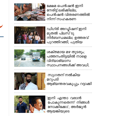
ക്ഷേമ പെൻഷൻ ഇനി
നേരിട്ട് ലഭിക്കില്ല,​
പെൻഷൻ വിതരണത്തിൽ
നിന്ന് സഹകരണ
ബാങ്കുകളെ ഒഴിവാക്കി
ഡിഗ്രി അഡ്മിഷന് ഇനി
മുതൽ പ്ലസ് ടു
നിർബന്ധമല്ല; ഉത്തരവ്
പുറത്തിറങ്ങി, പുതിയ
×
മാറ്റങ്ങൾ അറിയാം
ശക്തമായ മഴ തുടരും;
പത്തനംതിട്ടയിൽ നാളെ
വിദ്യാഭ്യാസ
സ്ഥാപനങ്ങൾക്ക് അവധി,​
ജില്ലയിൽ ഇന്ന് റെ‌ഡും
നാളെ ഓറഞ്ചും അലർട്ട്
സുഗതന് നൽകിയ
മറുപടി
ആഭ്യന്തരവകുപ്പും റദ്ദാക്കി
'ഇനി എന്താ വരാൻ
പോകുന്നതെന്ന് നിങ്ങൾ
നോക്കിക്കോ'; അർജുൻ
ആയങ്കിയുടെ
വെല്ലുവിളിയിൽ രമേശ്