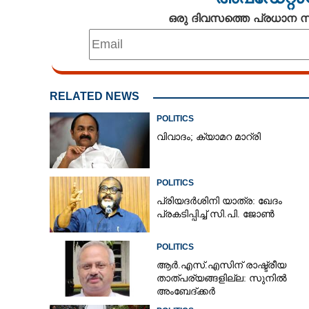
ഒരു ദിവസത്തെ പ്രധാന
RELATED NEWS
POLITICS
വിവാദം; ക്യാമറ മാറ്രി
POLITICS
പ്രിയദർശിനി യാത്ര: ഖേദം
പ്രകടിപ്പിച്ച് സി.പി. ജോൺ
POLITICS
സത്യപ്രതിജ്ഞയ
ആർ.എസ്.എസിന് രാഷ്ട്രീയ
ഭരണാനുകൂല 
താത്പര്യങ്ങളില്ല: സുനിൽ
ഏറ്റുമുട്ടി
അംബേദ്ക്കർ