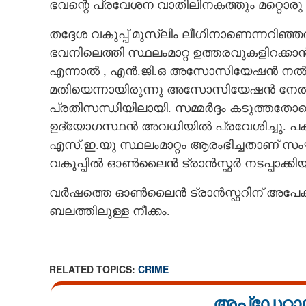
ഭവന്റെ പ്രവേശന വാതിലിനകത്തും മറ്റൊരു കൂട
തദ്ദേശ വകുപ്പ് മുസ്ലിം ലീഗിനാണെന്നറി
ഭവനിലെത്തി സ്ഥലംമാറ്റ ഉത്തരവുകളിറക്കാൻ
എന്നാൽ , എൻ.ജി.ഒ അസോസിയേഷൻ നൽകുന്ന 
മതിയെന്നായിരുന്നു അസോസിയേഷൻ നേതാ
പ്രതിസന്ധിയിലായി. സമ്മർദ്ദം കടുത്തതോടെ 
ഉദ്യോഗസ്ഥൻ അവധിയിൽ പ്രവേശിച്ചു. പക
എസ്.ഇ.യു സ്ഥലംമാറ്റം ആരംഭിച്ചതാണ് സ
വകുപ്പിൽ ഓൺലൈൻ ട്രാൻസ്ഫർ നടപ്പാക്കിയ
വർഷത്തെ ഓൺലൈൻ ട്രാൻസ്ഫറിന് അപേക്ഷകൾ
ബലത്തിലുള്ള നീക്കം.
RELATED TOPICS:
CRIME
അപ്ഡേറ്റാ