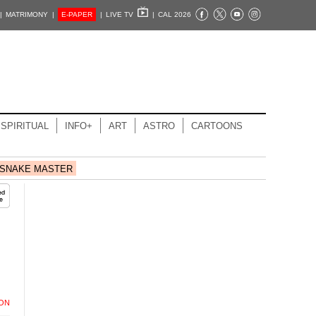
|
MATRIMONY |
E-PAPER
|
LIVE TV
|
CAL 2026
SPIRITUAL
INFO+
ART
ASTRO
CARTOONS
SNAKE MASTER
ION