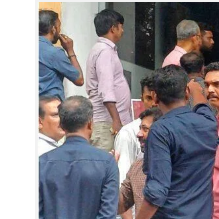
CINEMA
OPINION
PHOTOS
LIFESTYLE
SPIRITUAL
INFO+
ART
ASTRO