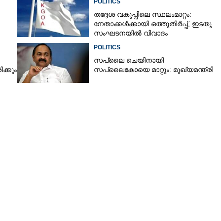
POLITICS
തദ്ദേശ വകുപ്പിലെ സ്ഥലംമാറ്റം:
നേതാക്കൾക്കായി ഒത്തുതീർപ്പ്; ഇടതു
സംഘടനയിൽ വിവാദം
POLITICS
സപ്ലൈ ചെയിനായി
ക്കും
സപ്ലൈകോയെ മാറ്റും: മുഖ്യമന്ത്രി