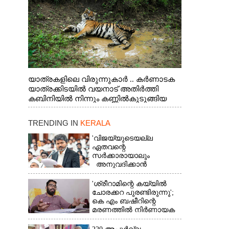
യാത്രകളിലെ വിരുന്നുകാർ .. കർണാടക
യാത്രക്കിടയിൽ വയനാട് അതിർത്തി
കബിനിയിൽ നിന്നും കണ്ണിൽകുടുങ്ങിയ
കടുവ.
TRENDING IN
KERALA
'വിജയ്‌യുടെയല്ല
ഏതവന്റെ
സർക്കാരായാലും
അനുവദിക്കാൻ
കഴിയില്ല;
മുല്ലപ്പെരിയാറിന്റെ
'ശ്രീറാമിന്റെ കയ്യിൽ
വെള്ളം കൂട്ടുന്നത്
ചോരക്കറ പുരണ്ടിരുന്നു';
മനസിൽ വച്ചാൽമതി'
കെ എം ബഷീറിന്റെ
മരണത്തിൽ നിർണായക
മൊഴിയുമായി ദൃക്‌സാക്ഷി