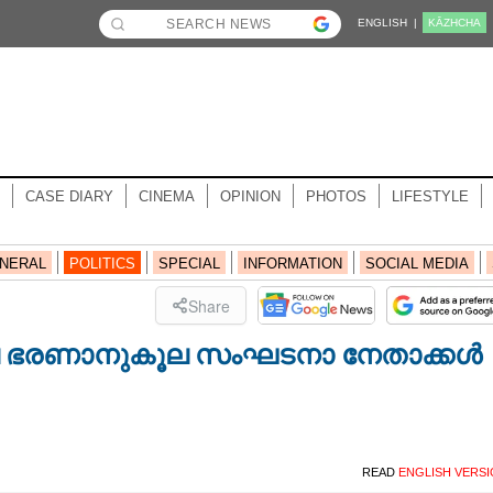
ENGLISH |
KĀZHCHA
CASE DIARY
CINEMA
OPINION
PHOTOS
LIFESTYLE
NERAL
POLITICS
SPECIAL
INFORMATION
SOCIAL MEDIA
Share
ാലെ ഭരണാനുകൂല സംഘടനാ നേതാക്കൾ
READ
ENGLISH VERS