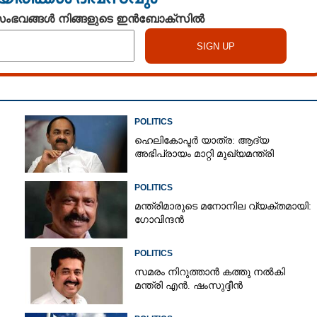
 സംഭവങ്ങൾ നിങ്ങളുടെ ഇൻബോക്സിൽ
POLITICS
ഹെലികോപ്ടർ യാത്ര: ആദ്യ
അഭിപ്രായം മാറ്റി മുഖ്യമന്ത്രി
Share this link
POLITICS
മന്ത്രിമാരുടെ മനോനില വ്യക്തമായി:
ഗോവിന്ദൻ
POLITICS
Copy Link
്ക്ക് പിന്നാലെ
സമരം നിറുത്താൻ കത്തു നൽകി
സംഘടനാ നേതാക്കൾ
മന്ത്രി എൻ. ഷംസുദ്ദീൻ