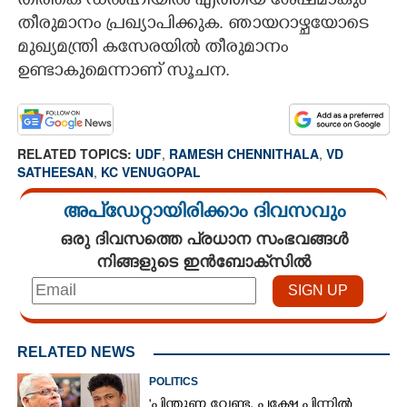
തിരികെ ‌ഡൽഹിയിൽ എത്തിയ ശേഷമാകും
തീരുമാനം പ്രഖ്യാപിക്കുക. ഞായറാഴ്ചയോടെ
മുഖ്യമന്ത്രി കസേരയിൽ തീരുമാനം
ഉണ്ടാകുമെന്നാണ് സൂചന.
RELATED TOPICS:
UDF
,
RAMESH CHENNITHALA
,
VD
SATHEESAN
,
KC VENUGOPAL
അപ്ഡേറ്റായിരിക്കാം ദിവസവും
ഒരു ദിവസത്തെ പ്രധാന സംഭവങ്ങൾ
നിങ്ങളുടെ ഇൻബോക്സിൽ
RELATED NEWS
POLITICS
"പിന്തുണ വേണ്ട,​ പക്ഷേ പിന്നിൽ