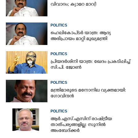
വിവാദം; ക്യാമറ മാറ്രി
POLITICS
ഹെലികോപ്ടർ യാത്ര: ആദ്യ
അഭിപ്രായം മാറ്റി മുഖ്യമന്ത്രി
POLITICS
പ്രിയദർശിനി യാത്ര: ഖേദം പ്രകടിപ്പിച്ച്
സി.പി. ജോൺ
POLITICS
മന്ത്രിമാരുടെ മനോനില വ്യക്തമായി:
ഗോവിന്ദൻ
POLITICS
ആർ.എസ്.എസിന് രാഷ്ട്രീയ
താത്പര്യങ്ങളില്ല: സുനിൽ
അംബേദ്ക്കർ