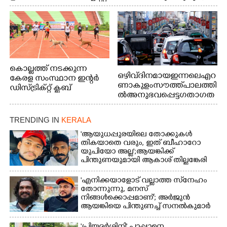
വി.ഡി. സതീശൻ. മന്ത്രി അനൂപ് ജേക്കബ് സമീപം
കൊല്ലത്ത് നടക്കുന്ന
ഒഴിവ് ദിനമായ ഇന്നലെ എറ
കേരള സംസ്ഥാന ഇന്റർ
ണാകുളം സൗത്ത് പാലത്തി
ഡിസ്ട്രിക്റ്റ് ക്ലബ്
ൽ അനുഭവപ്പെട്ട ഗതാഗത
അത്‌ലറ്റിക്
ക്കുരുക്ക്
ചാമ്പ്യൻഷിപ്പിൽ അണ്ടർ
20 ആൺകുട്ടികളുടെ 200
TRENDING IN
KERALA
മീറ്റർ ഓട്ടം ഫൈനൽ
'ആയുധപ്പുരയിലെ തോക്കുകൾ
മത്സരത്തിനിടെ സിന്തറ്റിക്
തികയാതെ വരും, ഇത് ബീഹാറോ
ട്രാക്കിന് കുറുകെ ഓടുന്ന
യുപിയോ അല്ല';ആയങ്കിക്ക്
നായകൾ.
പിന്തുണയുമായി ആകാശ് തില്ലങ്കേരി
'എനിക്കയാളോട് വല്ലാത്ത സ്‌നേഹം
തോന്നുന്നു, മനസ്
നിങ്ങൾക്കൊപ്പമാണ്'; അർജുൻ
ആയങ്കിയെ പിന്തുണച്ച് സനൽകുമാർ