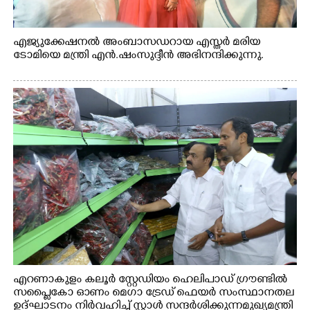
എജ്യുക്കേഷനൽ അംബാസഡറായ എസ്തർ മരിയ
ടോമിയെ മന്ത്രി എൻ.ഷംസുദ്ദീൻ അഭിനന്ദിക്കുന്നു.
എറണാകുളം കലൂർ സ്റ്റേഡിയം ഹെലിപാഡ് ഗ്രൗണ്ടിൽ
സപ്ളൈകോ ഓണം മെഗാ ട്രേഡ് ഫെയർ സംസ്ഥാനതല
ഉദ്ഘാടനം നിർവഹിച്ച് സ്റ്റാൾ സന്ദർശിക്കുന്ന മുഖ്യമന്ത്രി