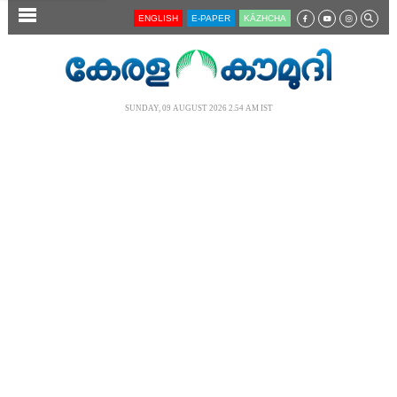
SECTIONS
ENGLISH
E-PAPER
KĀZHCHA
HOME
LATEST
SUNDAY, 09 AUGUST 2026 2.54 AM IST
AUDIO
NOTIFIED NEWS
POLL
KERALA
LOCAL
NEWS 360
CASE DIARY