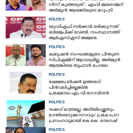
നിന്ന് കുത്തരുത് ", എംവി ജയരാജന്
അർജുൻ ആയങ്കിയുടെ മറുപടി
POLITICS
യുഡിഎഫ് സർക്കാർ ഭരിക്കുന്നത്
ബിജെപിക്ക് വേണ്ടി,​ സംസ്ഥാനത്ത്
ആർഎസ്എസ് അജണ്ട
നടപ്പാക്കുന്നെന്ന് എം വി ഗോവിന്ദൻ
POLITICS
ക്വട്ടേഷൻ സംഘങ്ങളുടെ പിന്തുണ
സിപിഎമ്മിന് ആവശ്യമില്ല, അർജുൻ
ആയങ്കിയെ തൂഫാൻ പോലെ
തൂക്കണമെന്ന് എം വി ജയരാജൻ
POLITICS
ക്ഷേമപെൻഷൻ ഉത്തരവ്
പിൻവലിച്ചില്ലെങ്കിൽ
പ്രക്ഷോഭം:എം.വി.ഗോവിന്ദൻ
POLITICS
'ഷെഡ് മാത്രമല്ല, അടിയിലുള്ളതും
മാന്തിയെടുക്കാനാവും' പ്രകോപന
പ്രസംഗവുമായി കെ.കെ. രാഗേഷ്
POLITICS