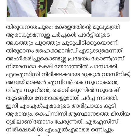
CARTOONS
തിരുവനന്തപുരം: കേരളത്തിന്റെ മുഖ്യമന്ത്രി
LITERATURE
ആരാകുമെന്നുള്ള ചർച്ചകൾ പാർട്ടിയുടെ
അകത്തും പുറത്തും ചൂടുപിടിക്കുകയാണ്.
ZOOM
തീരുമാനം ഹൈക്കമാൻഡ് എടുക്കുമെന്നത്
അംഗീകരിച്ചുകൊണ്ടുള്ള പ്രമേയം കോൺഗ്രസ്
CONTACT US
നിയമസഭാ കക്ഷി യോഗത്തിൽ പാസാക്കി.
എഐസിസി നിരീക്ഷകരായ മുകുൾ വാസ്‌നിക്,
അജയ് മാക്കൻ എന്നിവർ കെ സുധാകരൻ,
വിഎം സുധീരൻ, കൊടിക്കുന്നിൽ സുരേഷ്
തുടങ്ങിയ നേതാക്കളുമായി ചർച്ച നടത്തി.
ഇനി എംഎൽഎമാരുടെ അഭിപ്രായം കൂടി
ആരായും. കെപിസിസി ആസ്ഥാനത്തെ മീഡിയ
റൂമിലാണ് യോഗം ചേരുന്നത്. എഐസിസി
നിരീക്ഷകർ 63 എംഎൽഎമാരെ ഒന്നിച്ചും