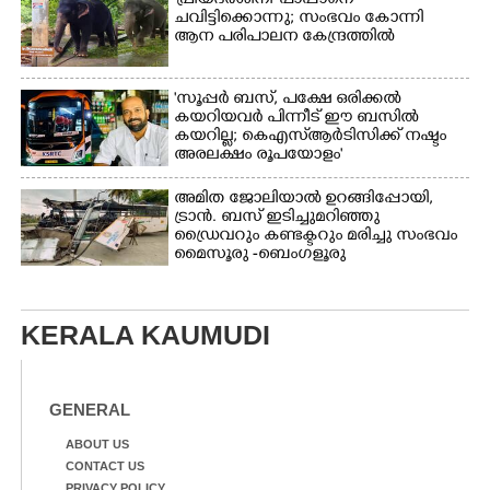
'പ്രിയദർശിനി' പാപ്പാനെ
ചവിട്ടിക്കൊന്നു; സംഭവം കോന്നി
ആന പരിപാലന കേന്ദ്രത്തിൽ
'സൂപ്പർ ബസ്, പക്ഷേ ഒരിക്കൽ
കയറിയവർ പിന്നീട് ഈ ബസിൽ
കയറില്ല; കെഎസ്ആർടിസിക്ക് നഷ്ടം
അരലക്ഷം രൂപയോളം'
അമിത ജോലിയാൽ ഉറങ്ങിപ്പോയി,
ട്രാൻ. ബസ് ഇടിച്ചുമറിഞ്ഞു
ഡ്രൈവറും കണ്ടക്ടറും മരിച്ചു സംഭവം
മൈസൂരു -ബെംഗളൂരു
ദേശീയപാതയിൽ 20 പേർക്ക് പരിക്ക്,
നാലു പേരുടെ നില ഗുരുതരം
KERALA KAUMUDI
GENERAL
ABOUT US
CONTACT US
PRIVACY POLICY