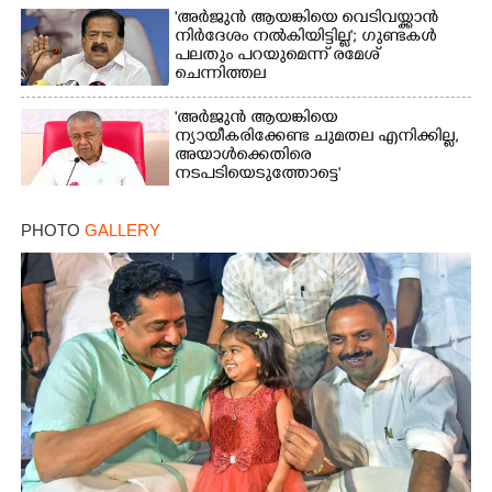
'അർജുൻ ആയങ്കിയെ വെടിവയ്ക്കാൻ
നിർദേശം നൽകിയിട്ടില്ല'; ഗുണ്ടകൾ
പലതും പറയുമെന്ന് രമേശ്
ചെന്നിത്തല
'അർജുൻ ആയങ്കിയെ
ന്യായീകരിക്കേണ്ട ചുമതല എനിക്കില്ല,
അയാൾക്കെതിരെ
നടപടിയെടുത്തോട്ടെ'
PHOTO
GALLERY