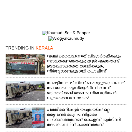
TRENDING IN
KERALA
വഞ്ചിക്കപ്പെടുന്നത് വിദ്യാർത്ഥികളും
സാധാരണക്കാരും; മ്യൂൾ അക്കൗണ്ട്
ഉടമകളാകാതെ ശ്രദ്ധിക്കുക,
നിർദ്ദേശങ്ങളുമായി പൊലീസ്
കോഴിക്കോട് നിന്ന് ബംഗളൂരുവിലേക്ക്
പോയ കെഎസ്‌ആർടിസി ബസ്
മറിഞ്ഞ് രണ്ട് മരണം; നിരവധിപേർ
ഗുരുതരാവസ്ഥയിൽ
പത്ത് മണിക്കൂർ യാത്രയ്‌ക്ക് ഒറ്റ
ഡ്രൈവർ മാത്രം; വിശ്രമം
ലഭിക്കാത്തതാണ് കെഎസ്‌ആർടിസി
അപകടത്തിന് കാരണമെന്ന്
വിമർശനം