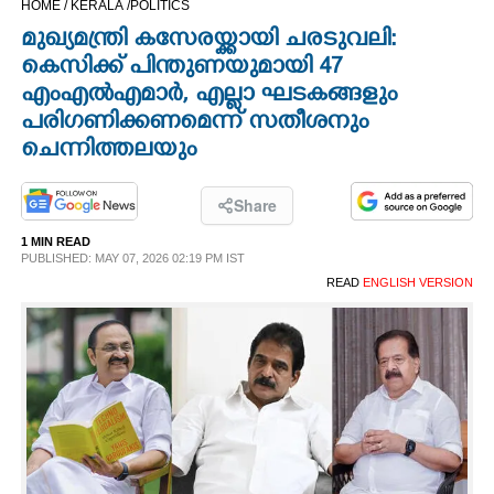
HOME /
KERALA /
POLITICS
CINEMA
മുഖ്യമന്ത്രി കസേരയ്ക്കായി ചരടുവലി:
കെസിക്ക് പിന്തുണയുമായി 47
OPINION
എംഎൽഎമാർ, എല്ലാ ഘടകങ്ങളും
പരിഗണിക്കണമെന്ന് സതീശനും
ചെന്നിത്തലയും
PHOTOS
Share
LIFESTYLE
1 MIN READ
PUBLISHED: MAY 07, 2026 02:19 PM IST
SPIRITUAL
READ
ENGLISH VERSION
INFO+
ART
ASTRO