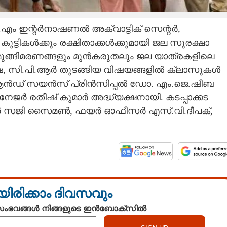
കെ.എം ഇന്റർനാഷണൽ അക്വാട്ടിക് സെന്റർ,
ികൾക്കും രക്ഷിതാക്കൾക്കുമായി ജല സുരക്ഷാ
ുങ്ങിമരണങ്ങളും മുൻകരുതലും ജല യാത്രകളിലെ
ഷ, സി.പി.ആർ തുടങ്ങിയ വിഷയങ്ങളിൽ ക്ലാസുകൾ
് ആൻഡ് സയൻസ് പ്രിൻസിപ്പൽ ഡോ. എം.ജെ.ഷീബ
നേജർ രതീഷ് കുമാർ അദ്ധ്യക്ഷനായി. കടപ്പാക്കട
 സജി സൈമൺ, ഫയർ ഓഫീസർ എസ്.വി.ദീപക്,
യിരിക്കാം ദിവസവും
 സംഭവങ്ങൾ നിങ്ങളുടെ ഇൻബോക്സിൽ