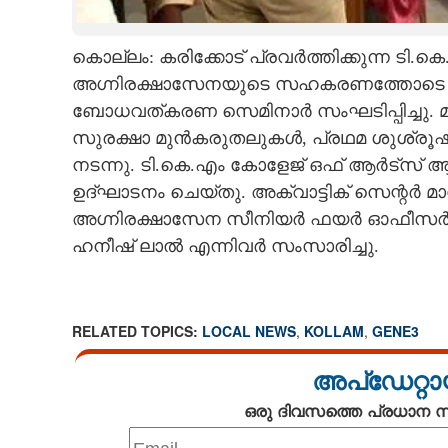
CARTOONS
കൊല്ലം: കരിക്കോട് പ്രവർത്തിക്കുന്ന ടി.
അഗ്നിരക്ഷാസേനയുടെ സഹകരണത്തോടെ കുട്ട
LITERATURE
ബോധവത്കരണ സെമിനാർ സംഘടിപ്പിച്ചു. മ
സുരക്ഷാ മുൻകരുതലുകൾ, പ്രഥമ ശുശ്രൂ
ZOOM
നടന്നു. ടി.കെ.എം കോളേജ് ഒഫ് ആർട്സ
ഉദ്ഘാടനം ചെയ്തു. അക്വാട്ടിക് സെന്റർ മാ
CONTACT US
അഗ്നിരക്ഷാസേന സീനിയർ ഫയർ ഓഫീസർ
ഹനീഷ് ലാൽ എന്നിവർ സംസാരിച്ചു.
RELATED TOPICS:
LOCAL NEWS
,
KOLLAM
,
GENE3
അപ്ഡേറ്റാ
ഒരു ദിവസത്തെ പ്രധാന