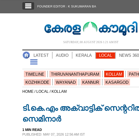
SECTIONS
FOUNDER EDITOR : K SUKUMARAN BA
HOME
LATEST
AUDIO
SATURDAY, 08 AUGUST 2026 1.21 AM IST
NOTIFIED NEWS
LATEST
AUDIO
KERALA
LOCAL
NEWS 360
POLL
KERALA
TIMELINE
THIRUVANANTHAPURAM
KOLLAM
PATH
KOZHIKODE
WAYANAD
KANNUR
KASARGOD
LOCAL
HOME /
LOCAL /
KOLLAM
ടി.കെ.എം അക്വാട്ടിക് സെന
NEWS 360
സെമിനാർ
CASE DIARY
1 MIN READ
PUBLISHED: MAY 07, 2026 12:56 AM IST