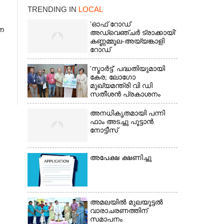
TRENDING IN
LOCAL
'ഓഫ് റോഡ്
ന
അഡ്വെഞ്ചർ ട്രാക്കായി'
കണ്ണമ്മൂല-അയ്യങ്കാളി
റോഡ്
'സ്മാർട്ട്' പദ്ധതിയുമായി
കേര; ലോഗോ
മുഖ്യമന്ത്രി വി ഡി
സതീശൻ പ്രകാശനം
ചെയ്തു
അനധികൃതമായി പന്നി
ഫാം അടച്ചു പൂട്ടാൻ
×
നോട്ടീസ്
അപേക്ഷ ക്ഷണിച്ചു
അമലയിൽ മുലയൂട്ടൽ
വാരാചരണത്തിന്
സമാപനം