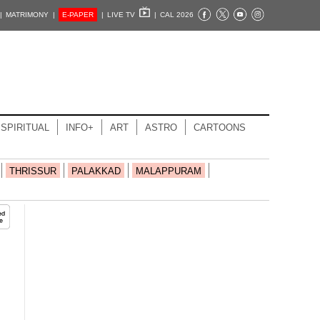
|
MATRIMONY |
E-PAPER
|
LIVE TV
|
CAL 2026
SPIRITUAL
INFO+
ART
ASTRO
CARTOONS
THRISSUR
PALAKKAD
MALAPPURAM