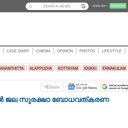
ENGLISH |
KĀZHCHA
CASE DIARY
CINEMA
OPINION
PHOTOS
LIFESTYLE
ANAMTHITTA
ALAPPUZHA
KOTTAYAM
IDUKKI
ERNAKULAM
Share
്ററിൽ ജല സുരക്ഷാ ബോധവത്കരണ