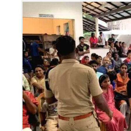
CINEMA
OPINION
PHOTOS
LIFESTYLE
SPIRITUAL
INFO+
ART
ASTRO