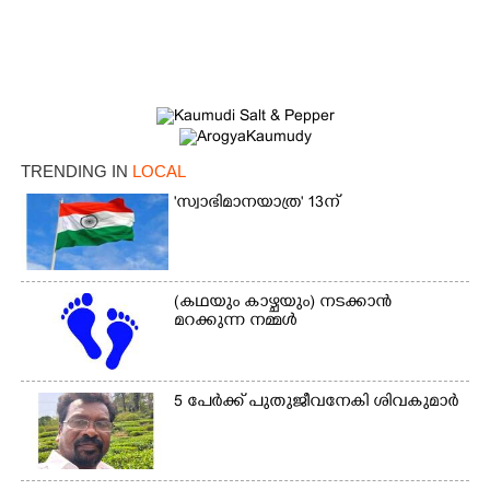
TRENDING IN
LOCAL
'സ്വാഭിമാനയാത്ര' 13ന്
×
Share this link
(കഥയും കാഴ്ചയും) നടക്കാൻ
മറക്കുന്ന നമ്മൾ
Copy Link
5 പേർക്ക് പുതുജീവനേകി ശിവകുമാർ