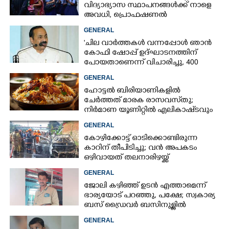
വിദ്യാഭ്യാസ സ്ഥാപനങ്ങൾക്ക് നാളെ
അവധി,​ പ്രൊഫഷണൽ
കോളേജുകൾക്ക് ബാധകമല്ല
GENERAL
'ചില വാർത്തകൾ വന്നപ്പോൾ ഞാൻ
കോഫി ഷോപ്പ് ഉദ്ഘാടനത്തിന്
പോയതാണെന്ന് വിചാരിച്ചു, 400
കോടിയുടെ പ്രോജക്ടാണ് അത്'
GENERAL
ഹോട്ടൽ ബിരിയാണികളിൽ
ചേർത്തത് മാരക രാസവസ്‌തു;
നിർമാണ യൂണിറ്റിൽ എലികാഷ്‌ടവും
കുപ്പിച്ചില്ലും
GENERAL
കോഴിക്കോട്ട് ഓടിക്കൊണ്ടിരുന്ന
കാറിന് തീപിടിച്ചു; വൻ അപകടം
ഒഴിവായത് തലനാരിഴയ്ക്ക്
GENERAL
ജോലി കഴിഞ്ഞ് ഉടൻ എത്താമെന്ന്
ഭാര്യയോട് പറഞ്ഞു, പക്ഷേ; സ്വകാര്യ
ബസ് ഡ്രൈവ‌ർ ബസിനുള്ളിൽ
തൂങ്ങിമരിച്ച നിലയിൽ
GENERAL