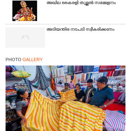
അഖില കൈരളി തുള്ളൽ സമ്മേളനം
അടിയന്തിര നടപടി സ്വീകരിക്കണം
PHOTO
GALLERY