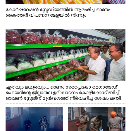
കോർപ്പറേഷൻ സ്റ്റേഡിയത്തിൽ ആരംഭിച്ച ഓണം
കൈത്തറി വിപണന മേളയിൽ നിന്നും
എരിവും മധുരവും... ഓണം സപ്ലൈകോ മെഗാട്രേഡ്
ഫെയറിന്റെ ജില്ലാതല ഉദ്ഘാടനം കോഴിക്കോട് ബീച്ച്
ഓപ്പണ്‍ സ്റ്റേജിന് മുന്‍വശത്ത് നിര്‍വഹിച്ച ശേഷം മന്ത്രി
പി.കെ.കുഞ്ഞാലിക്കുട്ടി സ്റ്റാളുകള്‍ സന്ദര്‍ശിക്കുന്നു..