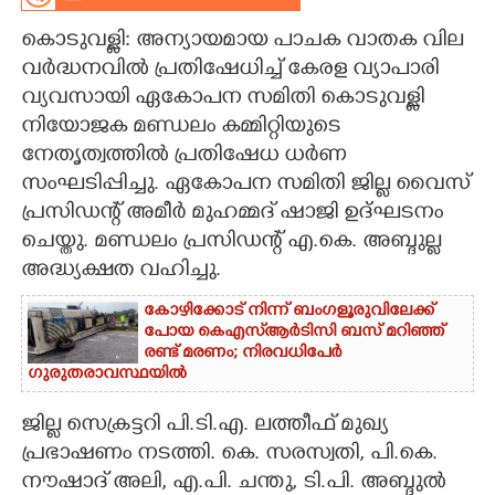
CARTOONS
കൊടുവള്ളി: അന്യായമായ പാചക വാതക വില
വർദ്ധനവിൽ പ്രതിഷേധിച്ച് കേരള വ്യാപാരി
വ്യവസായി ഏകോപന സമിതി കൊടുവള്ളി
LITERATURE
നിയോജക മണ്ഡലം കമ്മിറ്റിയുടെ
നേതൃത്വത്തിൽ പ്രതിഷേധ ധർണ
ZOOM
സംഘടിപ്പിച്ചു. ഏകോപന സമിതി ജില്ല വൈസ്
പ്രസിഡന്റ്‌ അമീർ മുഹമ്മദ്‌ ഷാജി ഉദ്ഘടനം
CONTACT US
ചെയ്തു. മണ്ഡലം പ്രസിഡന്റ് എ.കെ. അബ്ദുല്ല
അദ്ധ്യക്ഷത വഹിച്ചു.
കോഴിക്കോട് നിന്ന് ബംഗളൂരുവിലേക്ക്
പോയ കെഎസ്‌ആർടിസി ബസ് മറിഞ്ഞ്
രണ്ട് മരണം; നിരവധിപേർ
ഗുരുതരാവസ്ഥയിൽ
ജില്ല സെക്രട്ടറി പി.ടി.എ. ലത്തീഫ് മുഖ്യ
പ്രഭാഷണം നടത്തി. കെ. സരസ്വതി, പി.കെ.
നൗഷാദ് അലി, എ.പി. ചന്തു, ടി.പി. അബ്ദുൽ