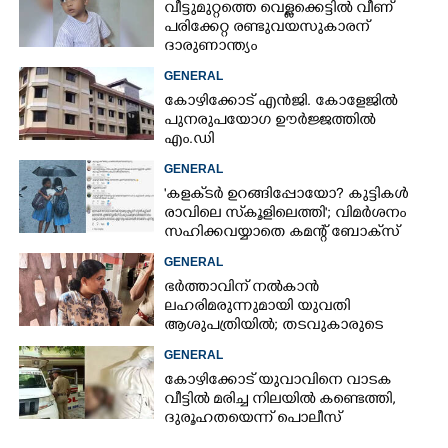
വീട്ടുമുറ്റത്തെ വെള്ളക്കെട്ടിൽ വീണ്
പരിക്കേറ്റ രണ്ടുവയസുകാരന്
ദാരുണാന്ത്യം
GENERAL
കോഴിക്കോട് എൻജി. കോളേജിൽ
പുനരുപയോഗ ഊർജ്ജത്തിൽ
എം.ഡി
GENERAL
'കളക്‌ടർ ഉറങ്ങിപ്പോയോ? കുട്ടികൾ
രാവിലെ സ്‌കൂളിലെത്തി'; വിമർശനം
സഹിക്കവയ്യാതെ കമന്റ് ബോക്‌സ്
പൂട്ടി കോഴിക്കോട് കളക്‌ടർ
GENERAL
ഭർത്താവിന് നൽകാൻ
ലഹരിമരുന്നുമായി യുവതി
ആശുപത്രിയിൽ; തടവുകാരുടെ
കയ്യിൽ കൊടുത്തുവിടാൻ പദ്ധതി
GENERAL
കോഴിക്കോട് യുവാവിനെ വാടക
വീട്ടിൽ മരിച്ച നിലയിൽ കണ്ടെത്തി,
ദുരൂഹതയെന്ന് പൊലീസ്