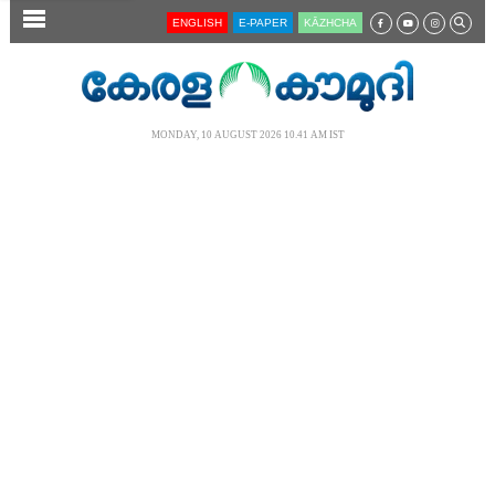
SECTIONS
ENGLISH
E-PAPER
KĀZHCHA
HOME
LATEST
MONDAY, 10 AUGUST 2026 10.41 AM IST
AUDIO
NOTIFIED NEWS
POLL
KERALA
LOCAL
NEWS 360
CASE DIARY