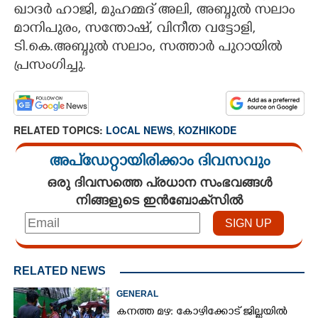
ഖാദർ ഹാജി, മുഹമ്മദ്‌ അലി, അബ്ദുൽ സലാം
മാനിപുരം, സന്തോഷ്‌, വിനീത വട്ടോളി,
ടി.കെ.അബ്ദുൽ സലാം, സത്താർ പുറായിൽ
പ്രസംഗിച്ചു.
RELATED TOPICS:
LOCAL NEWS
,
KOZHIKODE
അപ്ഡേറ്റായിരിക്കാം ദിവസവും
ഒരു ദിവസത്തെ പ്രധാന സംഭവങ്ങൾ
നിങ്ങളുടെ ഇൻബോക്സിൽ
RELATED NEWS
GENERAL
കനത്ത മഴ: കോഴിക്കോട് ജില്ലയിൽ