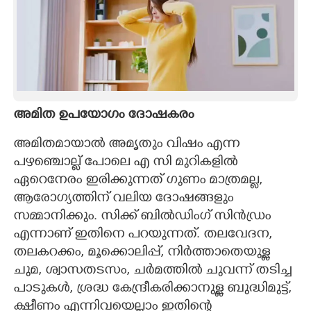
അമിത ഉപയോഗം ദോഷകരം
അമിതമായാൽ അമൃതും വിഷം എന്ന
പഴഞ്ചൊല്ല് പോലെ എ സി മുറികളിൽ
ഏറെനേരം ഇരിക്കുന്നത് ഗുണം മാത്രമല്ല,
ആരോഗ്യത്തിന് വലിയ ദോഷങ്ങളും
സമ്മാനിക്കും. സിക്ക് ബിൽഡിംഗ് സിൻഡ്രം
എന്നാണ് ഇതിനെ പറയുന്നത്. തലവേദന,
തലകറക്കം, മൂക്കൊലിപ്പ്, നിർത്താതെയുള്ള
ചുമ, ശ്വാസതടസം, ചർമത്തിൽ ചുവന്ന് തടിച്ച
പാടുകൾ, ശ്രദ്ധ കേന്ദ്രീകരിക്കാനുള്ള ബുദ്ധിമുട്ട്,
ക്ഷീണം എന്നിവയെല്ലാം ഇതിന്റെ