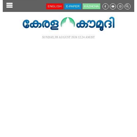
SECTIONS
ENGLISH
E-PAPER
KĀZHCHA
HOME
LATEST
SUNDAY, 09 AUGUST 2026 12.24 AM IST
AUDIO
NOTIFIED NEWS
POLL
KERALA
LOCAL
NEWS 360
CASE DIARY