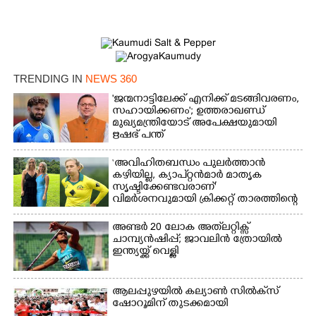
TRENDING IN
NEWS 360
'ജന്മനാട്ടിലേക്ക് എനിക്ക് മടങ്ങിവരണം,
സഹായിക്കണം'; ഉത്തരാഖണ്ഡ്
മുഖ്യമന്ത്രിയോട് അപേക്ഷയുമായി
ഋഷഭ് പന്ത്
‘അവിഹിതബന്ധം പുലർത്താൻ
കഴിയില്ല,​ ക്യാപ്റ്റൻമാർ മാതൃക
സൃഷ്ടിക്കേണ്ടവരാണ്'
വിമർശനവുമായി ക്രിക്കറ്റ് താരത്തിന്റെ
ഭാര്യ
അണ്ടർ 20 ലോക അത്‌ലറ്റിക്സ്
ചാമ്പ്യൻഷിപ്പ്; ജാവലിൻ ത്രോയിൽ
ഇന്ത്യയ്ക്ക് വെള്ളി
ആലപ്പുഴയിൽ കല്യാൺ സിൽക്‌സ്
ഷോറൂമിന് തുടക്കമായി