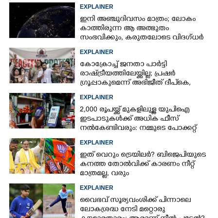
തളർന്നുപോകുന്നതിന്റെ കാരണം
EXPLAINER
ഇതാണ്
ഇനി അഞ്ചുദിവസം മാത്രം; ലോകം
കാത്തിരുന്ന ആ അത്ഭുതം
സംഭവിക്കും, കരുതലോടെ വിദഗ്ധർ
EXPLAINER
കോക്രോച്ച് ജനതാ പാർട്ടി
രാഷ്ട്രീയത്തിലേയ്ക്കില്ല; പ്രഷർ
ഗ്രൂപ്പാകുമെന്ന് അഭിജീത് ദീപ്‌കെ,
എന്താണിതിനർത്ഥം?
EXPLAINER
2,000 രൂപയ്ക്ക് മുകളിലുള്ള യുപിഐ
ഇടപാടുകൾക്ക് അധിക ഫീസ്
നൽകേണ്ടിവരും: നമ്മുടെ പോക്കറ്റ്
കീറുമോ?
EXPLAINER
ഇത് വെറും ട്രെയിലർ? ബിജെപിയുടെ
കനത്ത തോൽവിക്ക് കാരണം നീറ്റ്
മാത്രമല്ല, വരും
തിരഞ്ഞെടുപ്പുകളെയും
EXPLAINER
ബാധിച്ചേക്കാം
വൈഭവ് സൂര്യവംശിക്ക് പിന്നാലെ
ലോകശ്രദ്ധ നേടി മറ്റൊരു
×