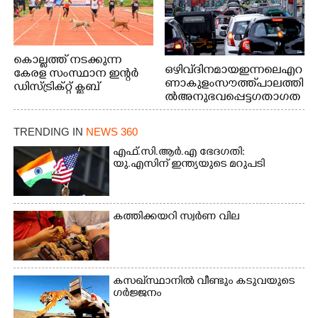
കൊല്ലത്ത് നടക്കുന്ന
ഒഴിവ് ദിനമായ ഇന്നലെ എറ
കേരള സംസ്ഥാന ഇന്റർ
ണാകുളം സൗത്ത് പാലത്തി
ഡിസ്ട്രിക്റ്റ് ക്ലബ്
ൽ അനുഭവപ്പെട്ട ഗതാഗത
അത്‌ലറ്റിക്
ക്കുരുക്ക്
ചാമ്പ്യൻഷിപ്പിൽ അണ്ടർ
20 ആൺകുട്ടികളുടെ 200
TRENDING IN
NEWS 360
മീറ്റർ ഓട്ടം ഫൈനൽ
എഫ്.സി.ആർ.എ ഭേദഗതി:
മത്സരത്തിനിടെ സിന്തറ്റിക്
യു.എസിന് ഇന്ത്യയുടെ മറുപടി
ട്രാക്കിന് കുറുകെ ഓടുന്ന
നായകൾ.
കത്തിക്കയറി സ്വർണ വില
കസഖ്‌സ്ഥാനിൽ വീണ്ടും കടുവയുടെ
ഗർജ്ജനം