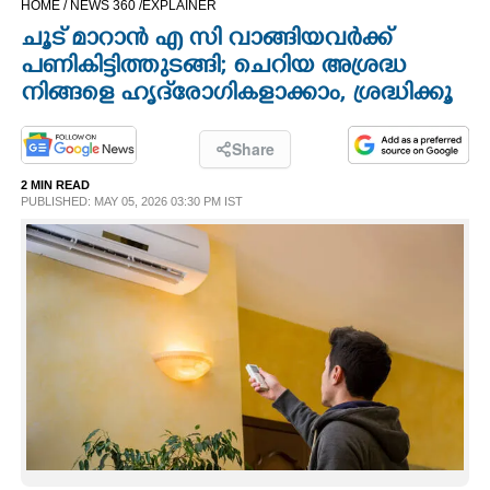
HOME /
NEWS 360 /
EXPLAINER
CINEMA
ചൂട് മാറാൻ എ സി വാങ്ങിയവർക്ക്
പണികിട്ടിത്തുടങ്ങി; ചെറിയ അശ്രദ്ധ
OPINION
നിങ്ങളെ ഹൃദ്‌രോഗികളാക്കാം, ശ്രദ്ധിക്കൂ
PHOTOS
Share
2 MIN READ
PUBLISHED: MAY 05, 2026 03:30 PM IST
LIFESTYLE
SPIRITUAL
INFO+
ART
ASTRO