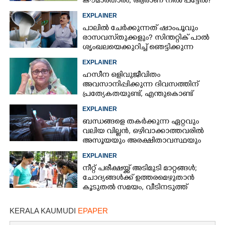
Share this link
കൗമാരതാരം; ആരാണ് നീൽ പട്ടേൽ?
EXPLAINER
പാലിൽ ചേർക്കുന്നത് ഷാംപൂവും
രാസവസ്‌തുക്കളും? സിന്തറ്റിക് പാൽ
ശൃംഖലയെക്കുറിച്ച് ഞെട്ടിക്കുന്ന
വെളിപ്പെടുത്തൽ
EXPLAINER
Copy Link
ഹസീന ഒളിവുജീവിതം
അവസാനിപ്പിക്കുന്ന ദിവസത്തിന്
പ്രത്യേകതയുണ്ട്, എന്തുകൊണ്ട്
ഓഗസ്റ്റ് 5? രണ്ട് കാരണങ്ങൾ
EXPLAINER
ബന്ധങ്ങളെ തകർക്കുന്ന ഏറ്റവും
വലിയ വില്ലൻ, ഒഴിവാക്കാത്തവരിൽ
അസൂയയും അരക്ഷിതാവസ്ഥയും
കൂടും
EXPLAINER
നീറ്റ് പരീക്ഷയ്ക്ക് അടിമുടി മാറ്റങ്ങൾ;
ചോദ്യങ്ങൾക്ക് ഉത്തരമെഴുതാൻ
കൂടുതൽ സമയം, വീടിനടുത്ത്
പരീക്ഷാ കേന്ദ്രങ്ങൾ
KERALA KAUMUDI
EPAPER