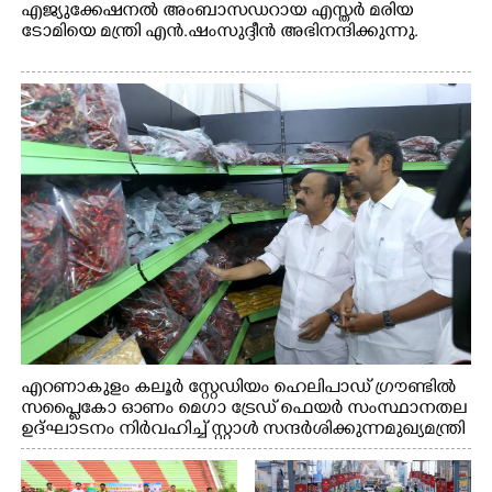
എജ്യുക്കേഷനൽ അംബാസഡറായ എസ്തർ മരിയ
ടോമിയെ മന്ത്രി എൻ.ഷംസുദ്ദീൻ അഭിനന്ദിക്കുന്നു.
എറണാകുളം കലൂർ സ്റ്റേഡിയം ഹെലിപാഡ് ഗ്രൗണ്ടിൽ
സപ്ളൈകോ ഓണം മെഗാ ട്രേഡ് ഫെയർ സംസ്ഥാനതല
ഉദ്ഘാടനം നിർവഹിച്ച് സ്റ്റാൾ സന്ദർശിക്കുന്ന മുഖ്യമന്ത്രി
വി.ഡി. സതീശൻ. മന്ത്രി അനൂപ് ജേക്കബ് സമീപം