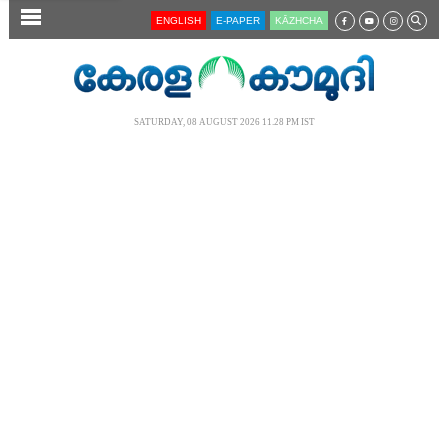
SECTIONS
ENGLISH
E-PAPER
KĀZHCHA
HOME
LATEST
SATURDAY, 08 AUGUST 2026 11.28 PM IST
AUDIO
NOTIFIED NEWS
POLL
KERALA
LOCAL
NEWS 360
CASE DIARY