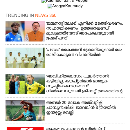
TRENDING IN
NEWS 360
'ജന്മനാട്ടിലേക്ക് എനിക്ക് മടങ്ങിവരണം,
സഹായിക്കണം'; ഉത്തരാഖണ്ഡ്
മുഖ്യമന്ത്രിയോട് അപേക്ഷയുമായി
ഋഷഭ് പന്ത്
'​പ​ഞ്ചാ​'​ ​കൈ​ത്ത​റി​ ​ശ്രേ​ണി​യു​മാ​യി​ ​രാം​
രാ​ജ് ​കോ​ട്ടൺ വിപണിയിൽ
‘അവിഹിതബന്ധം പുലർത്താൻ
കഴിയില്ല,​ ക്യാപ്റ്റൻമാർ മാതൃക
സൃഷ്ടിക്കേണ്ടവരാണ്'
വിമർശനവുമായി ക്രിക്കറ്റ് താരത്തിന്റെ
ഭാര്യ
അണ്ടർ 20 ലോക അത്‌ലറ്റിക്സ്
ചാമ്പ്യൻഷിപ്പ്; ജാവലിൻ ത്രോയിൽ
ഇന്ത്യയ്ക്ക് വെള്ളി
ആലപ്പുഴ കല്യാൺ സിൽക്‌സ്