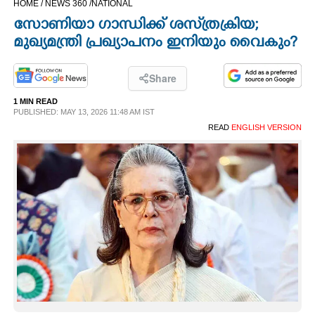
HOME /
NEWS 360 /
NATIONAL
CINEMA
സോണിയാ ഗാന്ധിക്ക് ശസ്‌ത്രക്രിയ;
മുഖ്യമന്ത്രി പ്രഖ്യാപനം ഇനിയും വൈകും?
OPINION
Share
PHOTOS
1 MIN READ
PUBLISHED: MAY 13, 2026 11:48 AM IST
READ
ENGLISH VERSION
LIFESTYLE
SPIRITUAL
INFO+
ART
ASTRO