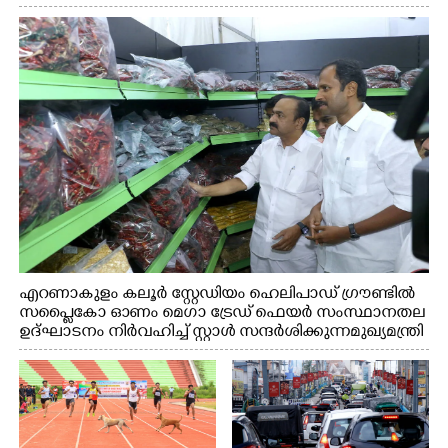
എറണാകുളം കലൂർ സ്റ്റേഡിയം ഹെലിപാഡ് ഗ്രൗണ്ടിൽ
സപ്ളൈകോ ഓണം മെഗാ ട്രേഡ് ഫെയർ സംസ്ഥാനതല
ഉദ്ഘാടനം നിർവഹിച്ച് സ്റ്റാൾ സന്ദർശിക്കുന്ന മുഖ്യമന്ത്രി
വി.ഡി. സതീശൻ. മന്ത്രി അനൂപ് ജേക്കബ് സമീപം