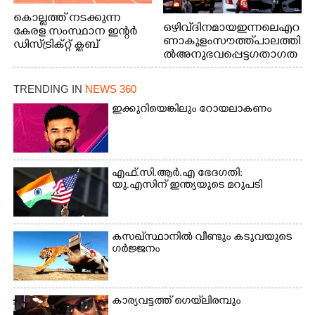
കൊല്ലത്ത് നടക്കുന്ന
ഒഴിവ് ദിനമായ ഇന്നലെ എറ
കേരള സംസ്ഥാന ഇന്റർ
ണാകുളം സൗത്ത് പാലത്തി
ഡിസ്ട്രിക്റ്റ് ക്ലബ്
ൽ അനുഭവപ്പെട്ട ഗതാഗത
അത്‌ലറ്റിക്
ക്കുരുക്ക്
ചാമ്പ്യൻഷിപ്പിൽ അണ്ടർ
20 ആൺകുട്ടികളുടെ 200
TRENDING IN
NEWS 360
മീറ്റർ ഓട്ടം ഫൈനൽ
ഇക്കുറിയെങ്കിലും റോയലാകണം
മത്സരത്തിനിടെ സിന്തറ്റിക്
ട്രാക്കിന് കുറുകെ ഓടുന്ന
നായകൾ.
എഫ്.സി.ആർ.എ ഭേദഗതി:
യു.എസിന് ഇന്ത്യയുടെ മറുപടി
കസഖ്‌സ്ഥാനിൽ വീണ്ടും കടുവയുടെ
ഗർജ്ജനം
കാര്യവട്ടത്ത് ഗെയ്‌ലിരമ്പും