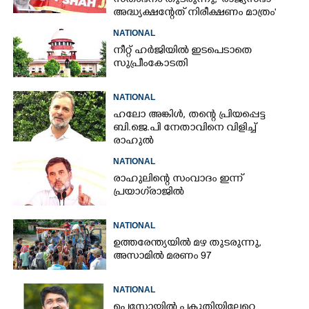
സ്‌തംഭനം തുടരുന്നു, 'രാജ്യസഭാ
അദ്ധ്യക്ഷന്റേത് നിരീക്ഷണം മാത്രം'
NATIONAL
നീറ്റ് ഹർജിയിൽ ഇടപെടാതെ
സുപ്രീംകോടതി
NATIONAL
ഹലോ അങ്കിൾ,​ തന്റെ പ്രിയപ്പെട്ട
ബി.ജെ.പി നേതാവിനെ വിളിച്ച്
രാഹുൽ
NATIONAL
രാഹുലിന്റെ സംവാദം ഇന്ന്
പ്രയാഗ്‌രാജിൽ
NATIONAL
ഉത്തരേന്ത്യയിൽ മഴ തുടരുന്നു,​
അസാമിൽ മരണം 97
NATIONAL
പെസോയിൽ പകുതിയിലേറെ