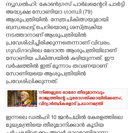
ന്യൂഡൽഹി: കോൺഗ്രസ് പാർലമെന്ററി പാർട്ടി
CARTOONS
അദ്ധ്യക്ഷ സോണിയാ ഗാന്ധി (79)
ആശുപത്രിയിൽ. നേത്രചികിത്സയുമായി
ബന്ധപ്പെട്ട് ചെറിയൊരു ശസ്‌ത്രക്രിയ
LITERATURE
നടത്താനാണ് ആശുപത്രിയിൽ
പ്രവേശിപ്പിച്ചിരിക്കുന്നതെന്നാണ് വിവരം.
ZOOM
ഗുഡ്‌ഗാവിലെ മേദാന്ത ആശുപത്രിയിലാണ്
സോണിയ ചികിത്സയിൽ കഴിയുന്നത്. ഈ
CONTACT US
വർഷത്തിൽ ഇത് മൂന്നാം തവണയാണ്
സോണിയയെ ആശുപത്രിയിൽ
പ്രവേശിപ്പിക്കുന്നത്.
'നിങ്ങളുടെ ഓരോ തീരുമാനവും
രാജ്യത്തിന്റെ പുരോഗതിക്കായിരിക്കണം',​
വിദ്യാർത്ഥികളോട് പ്രധാനമന്ത്രി
ഇന്നലെ ഡൽഹി 10 ജൻപഥിൽ കേരളത്തിലെ
മുഖ്യമന്ത്രിയെ തീരുമാനിക്കാൻ കൂടിയ