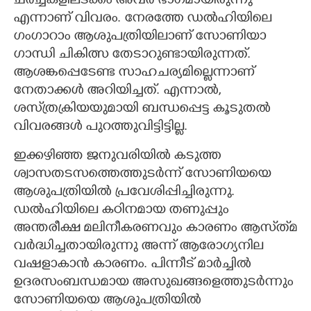
ചർച്ചകളിലടക്കം അവർ ഭാഗമായിരുന്നു
എന്നാണ് വിവരം. നേരത്തേ ഡൽഹിയിലെ
ഗംഗാറാം ആശുപത്രിയിലാണ് സോണിയാ
ഗാന്ധി ചികിത്സ തേടാറുണ്ടായിരുന്നത്.
ആശങ്കപ്പെടേണ്ട സാഹചര്യമില്ലെന്നാണ്
നേതാക്കൾ അറിയിച്ചത്. എന്നാൽ,
ശസ്‌ത്രക്രിയയുമായി ബന്ധപ്പെട്ട കൂടുതൽ
വിവരങ്ങൾ പുറത്തുവിട്ടിട്ടില്ല.
ഇക്കഴിഞ്ഞ ജനുവരിയിൽ കടുത്ത
ശ്വാസതടസത്തെത്തുടർന്ന് സോണിയയെ
ആശുപത്രിയിൽ പ്രവേശിപ്പിച്ചിരുന്നു.
ഡൽഹിയിലെ കഠിനമായ തണുപ്പും
അന്തരീക്ഷ മലിനീകരണവും കാരണം ആസ്‌ത്‌മ
വർദ്ധിച്ചതായിരുന്നു അന്ന് ആരോഗ്യനില
വഷളാകാൻ കാരണം. പിന്നീട് മാർച്ചിൽ
ഉദരസംബന്ധമായ അസുഖങ്ങളെത്തുടർന്നും
സോണിയയെ ആശുപത്രിയിൽ