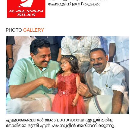
ഷോറൂമിന് ഇന്ന് തുടക്കം
PHOTO
GALLERY
എജ്യുക്കേഷനൽ അംബാസഡറായ എസ്തർ മരിയ
ടോമിയെ മന്ത്രി എൻ.ഷംസുദ്ദീൻ അഭിനന്ദിക്കുന്നു.