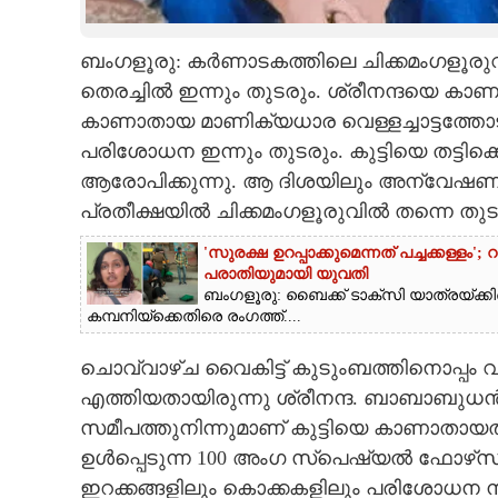
CARTOONS
ബംഗളൂരു: കർണാടകത്തിലെ ചിക്കമംഗളൂരുവ
തെരച്ചിൽ ഇന്നും തുടരും. ശ്രീനന്ദയെ കാണാതായ
LITERATURE
കാണാതായ മാണിക്യധാര വെള്ളച്ചാട്ടത്തോട്
പരിശോധന ഇന്നും തുടരും. കുട്ടിയെ തട്ടി
ZOOM
ആരോപിക്കുന്നു. ആ ദിശയിലും അന്വേഷണം ന
പ്രതീക്ഷയിൽ ചിക്കമംഗളൂരുവിൽ തന്നെ തു
CONTACT US
'സുരക്ഷ ഉറപ്പാക്കുമെന്നത് പച്ചക്കള്ളം
പരാതിയുമായി യുവതി
ബംഗളൂരു: ബൈക്ക് ടാക്‌സി യാത്രയ്‌ക്
കമ്പനിയ്‌ക്കെതിരെ രംഗത്ത്....
ചൊവ്വാഴ്‌ച വൈകിട്ട്‌ കുടുംബത്തിനൊപ്പ
എത്തിയതായിരുന്നു ശ്രീനന്ദ. ബാബാബുധൻ ഗ
സമീപത്തുനിന്നുമാണ് കുട്ടിയെ കാണാതായത
ഉൾപ്പെടുന്ന 100 അംഗ സ്‌പെഷ്യൽ ഫോഴ്‌സാ
ഇറക്കങ്ങളിലും കൊക്കകളിലും പരിശോധന 