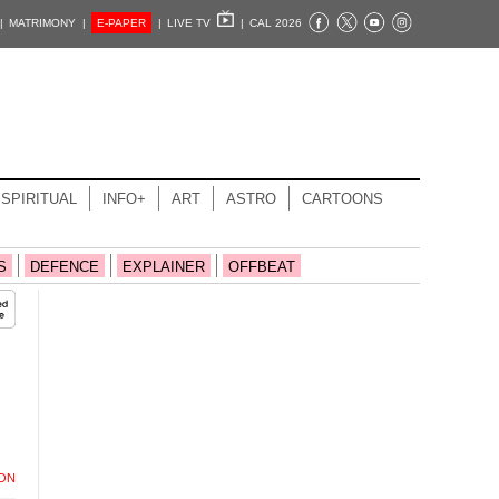
|
MATRIMONY |
E-PAPER
|
LIVE TV
|
CAL 2026
SPIRITUAL
INFO+
ART
ASTRO
CARTOONS
S
DEFENCE
EXPLAINER
OFFBEAT
ION