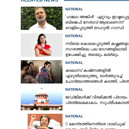
NATIONAL
'ഹലോ അങ്കിൾ': ഏറ്റവും ഇഷ്ടപ്പെട്ട
ബിജെപി നേതാവ് ആരാണെന്ന്
വെളിപ്പെടുത്തി രാഹുൽ ഗാന്ധി
NATIONAL
നടിയെ കൊലപ്പെടുത്തി കഷ്ണങ്ങളാക
നഗരത്തിലെ പല ഭാഗങ്ങളിലായി
ഉപേക്ഷിച്ചു; തലയും കയ്യും
കണ്ടെത്താനാകാതെ പൊലീസ്
NATIONAL
കടലാസ് കഷ്‌ണങ്ങളിൽ
എഴുതിയെടുത്തു, ഓർത്തുവച്ച്
ചോദ്യോത്തരങ്ങൾ കടത്തി, പ്ര
നീറ്റ് ചോദ്യപേപ്പർ കടത്തിയതിങ്
NATIONAL
ശ്രീനന്ദയ്‌ക്കാ
ജഡ്‌ജിമാർക്ക് വിരമിക്കൽ പ്രായം
പ്രത്യേകമാകാം: സുപ്രീംകോടത
ദിവസത്തിലേക്ക്
തട്ടിക്കൊണ്ടു
NATIONAL
കുടുംബത്തിന
 കേന്ദ്രത്തിനെതിരെ വാങ്‌ചുക്