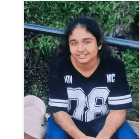
CINEMA
OPINION
PHOTOS
LIFESTYLE
SPIRITUAL
INFO+
ART
ASTRO