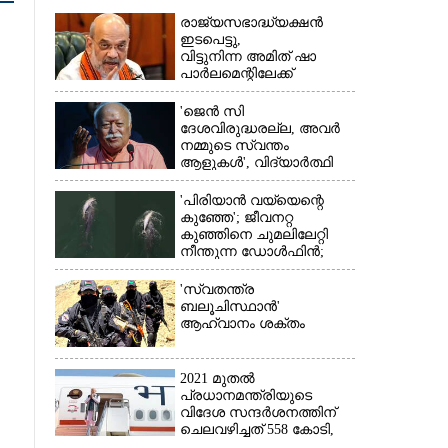
രാജ്യസഭാദ്ധ്യക്ഷൻ
ഇടപെട്ടു,
വിട്ടുനിന്ന അമിത് ഷാ
പാർലമെന്റിലേക്ക്
'ജെൻ സി
ദേശവിരുദ്ധരല്ല, അവർ
×
നമ്മുടെ സ്വന്തം
ആളുകൾ', വിദ്യാർത്ഥി
പ്രക്ഷോഭത്തെ പിന്തുണച്ച്
ആർഎസ്‌എസ് മേധാവി
'പിരിയാൻ വയ്യെന്റെ
കുഞ്ഞേ'; ജീവനറ്റ
കുഞ്ഞിനെ ചുമലിലേറ്റി
നീന്തുന്ന ഡോൾഫിൻ;
കടലിലെ വൈകാരിക
നിമിഷങ്ങൾ
'സ്വതന്ത്ര
ബലൂചിസ്ഥാൻ'
ആഹ്വാനം ശക്തം
2021 മുതൽ
പ്രധാനമന്ത്രിയുടെ
വിദേശ സന്ദർശനത്തിന്
ചെലവഴിച്ചത് 558 കോടി,
രാജ്യത്തെത്തിയത് 381.8