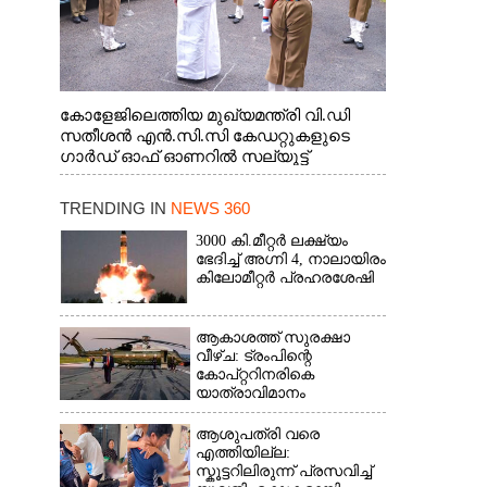
കോളേജിലെത്തിയ മുഖ്യമന്ത്രി വി.ഡി
സതീശൻ എൻ.സി.സി കേഡറ്റുകളുടെ
ഗാർഡ് ഓഫ് ഓണറിൽ സല്യൂട്ട്
നൽകുന്നു
TRENDING IN
NEWS 360
3000 കി.മീറ്റർ ലക്ഷ്യം
ഭേദിച്ച് അഗ്നി 4, നാലായിരം
കിലോമീറ്റർ പ്രഹരശേഷി
ആകാശത്ത് സുരക്ഷാ
വീഴ്‌ച: ട്രംപിന്റെ
കോ‌പ്‌റ്ററിനരികെ
യാത്രാവിമാനം
ആശുപത്രി വരെ
എത്തിയില്ല:
സ്കൂട്ടറിലിരുന്ന് പ്രസവിച്ച്