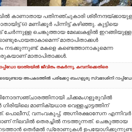
ിൽ കാണാതായ പതിനഞ്ചുകാരി ശ്രീനന്ദയ്‌ക്കായുള
ിട്ട് 60 മണിക്കൂർ പിന്നിട്ട് കഴിഞ്ഞു. കുട്ടിയെ
 ചേർന്നുള്ള ചെങ്കുത്തായ മേഖലകളിൽ ഇറങ്ങിയുള്ള
ക്കൊണ്ടുപോയതാകാമെന്ന് മാതാപിതാക്കൾ
ടക്കുന്നുണ്ട്. മകളെ കണ്ടെത്താനാകുമെന്ന
ടരുകയാണ് മാതാപിതാക്കൾ.
'; റാപ്പിഡോ യാത്രയിൽ ജീവിതം തകർന്നു, കമ്പനിക്കെതിരെ
കിടെയുണ്ടായ അപകടത്തിൽ പരിക്കേറ്റ ബംഗളൂരു സ്വദേശിനി റാപ്പിഡ
ം വിനോദസഞ്ചാരത്തിനായി ചിക്കമംഗളൂരുവിൽ
ിരിയിലെ മാണിക്യധാര വെള്ളച്ചാട്ടത്തിന്
്. പൊലീസ്, വനംവകുപ്പ്, അഗ്നിരക്ഷാസേന എന്നിവർ
ണ് നിലവിൽ തെരച്ചിൽ നടത്തുന്നത്. ചെങ്കുത്തായ
നടത്താൻ തെർമൽ ഡ്രോണുകൾ ഉപയോഗിക്കുന്നുണ്ട്