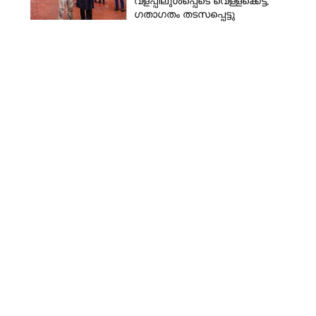
വളപ്പിലുൾപ്പെടെ വെള്ളക്കെട്ട്,
ഗതാഗതം തടസപ്പെട്ടു