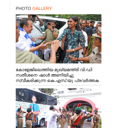
ബില്യൺ ഡോളറിന്റെ
PHOTO
GALLERY
നിക്ഷേപം
കോളേജിലെത്തിയ മുഖ്യമന്ത്രി വി.ഡി
സതീശനെ ഷാൾ അണിയിച്ചു
സ്വീകരിക്കുന്ന കെ.എസ്.യു പ്രവർത്തക