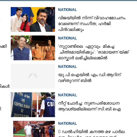
NATIONAL
വിജയ്‌യിൽ നിന്ന് വിവാഹമോചനം
വേണ്ടെന്ന് സംഗീത; ഹർജി
പിൻവലിക്കും
NATIONAL
്കി
'നൂറ്റാണ്ടിലെ ഏറ്റവും മികച്ച
ചിത്രമായിരിക്കും': 'രാമായണ'യ്ക്ക്
ഓസ്കാ‌ർ ലഭിച്ചില്ലെങ്കിൽ
നിരാശനാകുമെന്ന് ദേവേന്ദ്ര
Share this link
NATIONAL
ഫഡ്നാവിസ്
യു.പി.ഐയിൽ എം.ഡി.ആറിന്
വഴിതുറന്ന് ബിൽ
തികൾ
ങനെ
NATIONAL
യുള്ള തെരച്ചിൽ നാലാം
നീറ്റ് ചോർച്ച: നുണപരിശോധന
Copy Link
ി
ആവശ്യമില്ലെന്ന് സി.ബി.ഐ
;
പോയതാകാമെന്ന്
NATIONAL
്റെ ആരോപണം
 ഡൽഹിയിൽ കനത്ത മഴ പാർല.