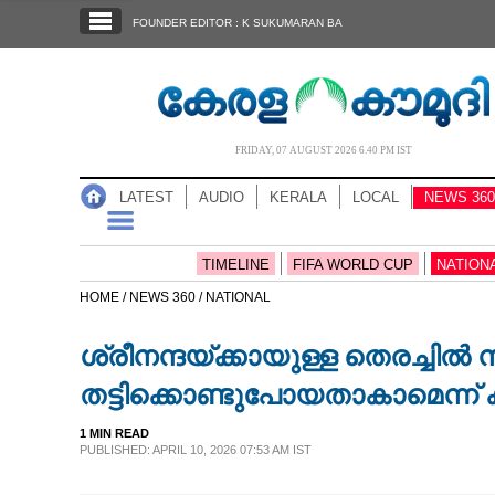
SECTIONS
FOUNDER EDITOR : K SUKUMARAN BA
HOME
LATEST
AUDIO
FRIDAY, 07 AUGUST 2026 6.40 PM IST
NOTIFIED NEWS
LATEST
AUDIO
KERALA
LOCAL
NEWS 360
POLL
KERALA
TIMELINE
FIFA WORLD CUP
NATION
HOME /
NEWS 360 /
NATIONAL
LOCAL
ശ്രീനന്ദയ്‌ക്കായുള്ള തെരച്ചിൽ 
NEWS 360
തട്ടിക്കൊണ്ടുപോയതാകാമെന്ന
1 MIN READ
CASE DIARY
PUBLISHED: APRIL 10, 2026 07:53 AM IST