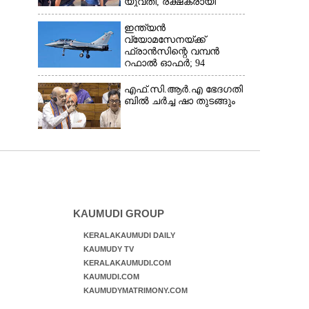
യുവതി, രക്ഷകരായി
ജീവനക്കാർ
ഇന്ത്യൻ
വ്യോമസേനയ്‌ക്ക്
ഫ്രാൻസിന്റെ വമ്പൻ
റഫാൽ ഓഫർ; 94
യുദ്ധവിമാനങ്ങൾ
ഇന്ത്യയിൽതന്നെ
എ​ഫ്.​സി.​ആ​ർ.​എ​ ​ഭേ​ദ​ഗ​തി​
നിർ‌മ്മിക്കും
​ബിൽ ച​ർ​ച്ച​ ​ഷാ​ ​തുടങ്ങും
KAUMUDI GROUP
KERALAKAUMUDI DAILY
KAUMUDY TV
KERALAKAUMUDI.COM
KAUMUDI.COM
KAUMUDYMATRIMONY.COM