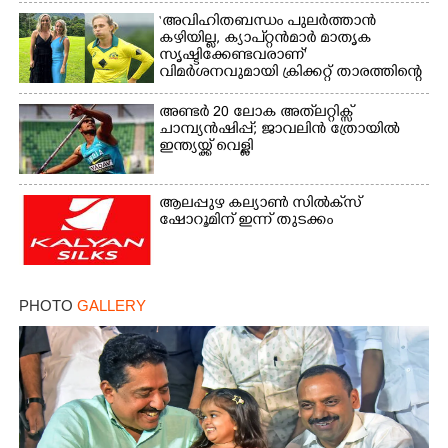
‘അവിഹിതബന്ധം പുലർത്താൻ
കഴിയില്ല,​ ക്യാപ്റ്റൻമാർ മാതൃക
സൃഷ്ടിക്കേണ്ടവരാണ്'
വിമർശനവുമായി ക്രിക്കറ്റ് താരത്തിന്റെ
ഭാര്യ
അണ്ടർ 20 ലോക അത്‌ലറ്റിക്സ്
ചാമ്പ്യൻഷിപ്പ്; ജാവലിൻ ത്രോയിൽ
ഇന്ത്യയ്ക്ക് വെള്ളി
ആലപ്പുഴ കല്യാൺ സിൽക്‌സ്
ഷോറൂമിന് ഇന്ന് തുടക്കം
PHOTO
GALLERY