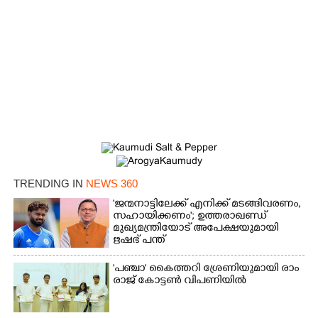
×
Share this link
Copy Link
TRENDING IN
NEWS 360
'ജന്മനാട്ടിലേക്ക് എനിക്ക് മടങ്ങിവരണം,
സഹായിക്കണം'; ഉത്തരാഖണ്ഡ്
മുഖ്യമന്ത്രിയോട് അപേക്ഷയുമായി
ഋഷഭ് പന്ത്
'​പ​ഞ്ചാ​'​ ​കൈ​ത്ത​റി​ ​ശ്രേ​ണി​യു​മാ​യി​ ​രാം​
രാ​ജ് ​കോ​ട്ടൺ വിപണിയിൽ