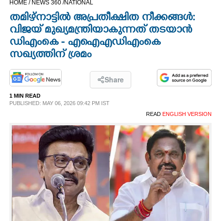
HOME /
NEWS 360 /
NATIONAL
CINEMA
തമിഴ്നാട്ടിൽ അപ്രതീക്ഷിത നീക്കങ്ങൾ:
വി‌ജയ്‌ മുഖ്യമന്ത്രിയാകുന്നത് തടയാൻ
OPINION
ഡിഎംകെ - എഐഎഡിഎംകെ
സഖ്യത്തിന് ശ്രമം
PHOTOS
Share
LIFESTYLE
1 MIN READ
PUBLISHED: MAY 06, 2026 09:42 PM IST
READ
ENGLISH VERSION
SPIRITUAL
INFO+
ART
ASTRO