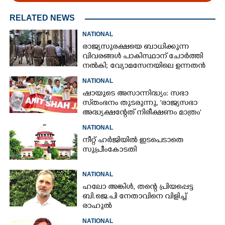
RELATED NEWS
NATIONAL
രാജ്യസുരക്ഷയെ ബാധിക്കുന്ന
വിവരങ്ങൾ പാകിസ്ഥാന് ചോ‌ർത്തി
നൽകി; വ്യോമസേനയിലെ ഉന്നതൻ
അറസ്റ്റിൽ
NATIONAL
ഷായുടെ അസാന്നിദ്ധ്യം: സഭാ
സ്‌തംഭനം തുടരുന്നു, 'രാജ്യസഭാ
അദ്ധ്യക്ഷന്റേത് നിരീക്ഷണം മാത്രം'
NATIONAL
നീറ്റ് ഹർജിയിൽ ഇടപെടാതെ
സുപ്രീംകോടതി
NATIONAL
ഹലോ അങ്കിൾ,​ തന്റെ പ്രിയപ്പെട്ട
ബി.ജെ.പി നേതാവിനെ വിളിച്ച്
രാഹുൽ
NATIONAL