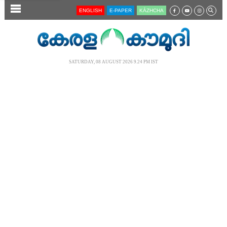
SECTIONS
ENGLISH
E-PAPER
KĀZHCHA
HOME
LATEST
SATURDAY, 08 AUGUST 2026 9.24 PM IST
AUDIO
NOTIFIED NEWS
POLL
KERALA
LOCAL
NEWS 360
CASE DIARY