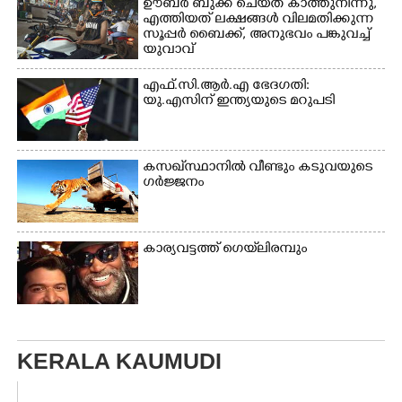
ഊബർ ബുക്ക് ചെയ്‌ത് കാത്തുനിന്നു,​
എത്തിയത് ലക്ഷങ്ങൾ വിലമതിക്കുന്ന
സൂപ്പർ ബൈക്ക്,​ അനുഭവം പങ്കുവച്ച്
യുവാവ്
എഫ്.സി.ആർ.എ ഭേദഗതി:
യു.എസിന് ഇന്ത്യയുടെ മറുപടി
കസഖ്‌സ്ഥാനിൽ വീണ്ടും കടുവയുടെ
ഗർജ്ജനം
കാര്യവട്ടത്ത് ഗെയ്‌ലിരമ്പും
KERALA KAUMUDI