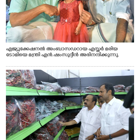
എജ്യുക്കേഷനൽ അംബാസഡറായ എസ്തർ മരിയ
ടോമിയെ മന്ത്രി എൻ.ഷംസുദ്ദീൻ അഭിനന്ദിക്കുന്നു.