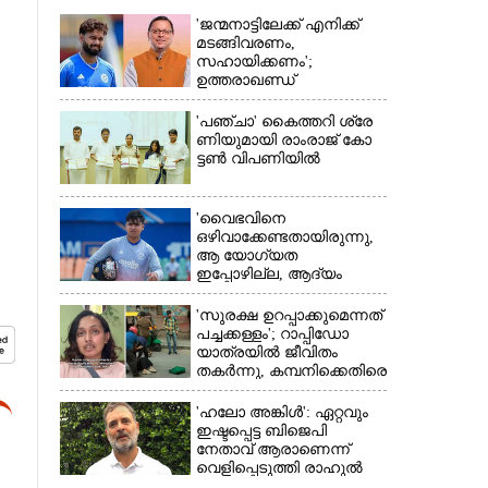
'ജന്മനാട്ടിലേക്ക് എനിക്ക്
മടങ്ങിവരണം,
സഹായിക്കണം';
ഉത്തരാഖണ്ഡ്
മുഖ്യമന്ത്രിയോട്
അപേക്ഷയുമായി ഋഷഭ്
'​പ​ഞ്ചാ​'​ ​കൈ​ത്ത​റി​ ​ശ്രേ​
പന്ത്
ണി​യു​മാ​യി​ ​രാം​രാ​ജ് ​കോ​
ട്ടൺ വിപണിയിൽ
'വൈഭവിനെ
ഒഴിവാക്കേണ്ടതായിരുന്നു,​
×
ആ യോഗ്യത
ഇപ്പോഴില്ല, ആദ്യം
എല്ലാം പഠിക്കട്ടെ';
നിർദേശവുമായി മുൻ
'സുരക്ഷ ഉറപ്പാക്കുമെന്നത്
ക്രിക്കറ്റ് താരം
പച്ചക്കള്ളം'; റാപ്പിഡോ
യാത്രയിൽ ജീവിതം
തകർന്നു, കമ്പനിക്കെതിരെ
പരാതിയുമായി യുവതി
'ഹലോ അങ്കിൾ': ഏറ്റവും
ഇഷ്ടപ്പെട്ട ബിജെപി
നേതാവ് ആരാണെന്ന്
വെളിപ്പെടുത്തി രാഹുൽ
ഗാന്ധി