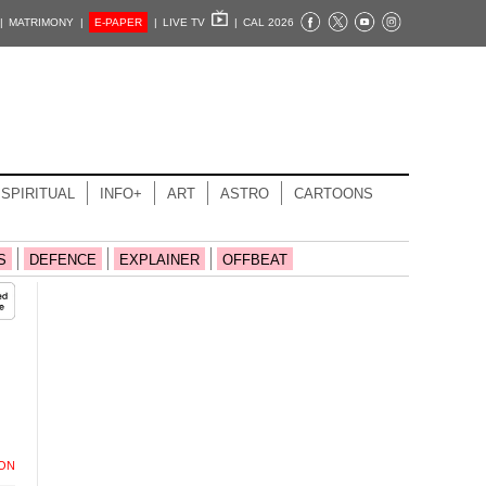
|
MATRIMONY |
E-PAPER
|
LIVE TV
|
CAL 2026
SPIRITUAL
INFO+
ART
ASTRO
CARTOONS
S
DEFENCE
EXPLAINER
OFFBEAT
ION