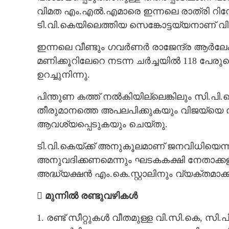
വിമത എം.എൽ.എമാരെ ഇന്നലെ രാത്രി റിസോർട
ടി.വി.കെയിലെത്തിയ സെങ്കോട്ടയ്യനാണ് വി
ഇന്നലെ വീണ്ടും ഗവർണർ രാജേന്ദ്ര ആർലേക്
മണിക്കൂറിലേറെ നടന്ന ചർച്ചയിൽ 118 പേര
ഉറച്ചുനിന്നു.
പിന്തുണ കത്ത് നൽകിയില്ലെങ്കിലും സി.പ
തീരുമാനത്തെ അപലപിക്കുകയും വിജയ്‌യെ
ആവശ്യപ്പെടുകയും ചെയ്തു.
ടി.വി.കെയ്ക്ക് അനുകൂലമാണ് ജനവിധിയെന്
അനുവദിക്കണമെന്നും ഘടകകക്ഷി നേതാക്
അദ്ധ്യക്ഷൻ എം.കെ.സ്റ്റാലിനും വ്യക്തമാക്ക
 മുന്നിൽ രണ്ടുവഴികൾ
1. രണ്ട് സീറ്റുകൾ വീതമുള്ള വി.സി.കെ, സി.