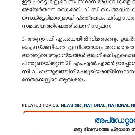
ഈ പാർട്ടികളുടെ സംസ്ഥാന മേധാവികളെ ടി.വ
അഭ്യർത്ഥന കൈമാറി. വി.സി.കെ അദ്ധ്യക
സെക്രട്ടറിമാരുമായി പ്രത്യേകം ചർച്ച ന
സമവായത്തിലെത്തിയെന്ന് സൂചന.
2. അണ്ണാ ഡി.എം.കെയിൽ വിമതശബ്ദം ഉയർത്
ഒ.എസ്.മണിയൻ എന്നിവരേയും അവരെ അനുക
അവരുടെ ആവശ്യങ്ങൾ അംഗീകരിച്ചുകൊണ്ട
പിന്തുണയ്ക്കുന്ന 28 എം.എൽ.എമാർ ഇപ്പോൾ 
സി.വി.ഷണ്മുഖത്തിന് ഉപമുഖ്യമന്ത്രിസ്ഥാനവു
നേതാക്കളുടെ ആവശ്യം.
RELATED TOPICS:
NEWS 360
,
NATIONAL
,
NATIONAL 
അപ്ഡേറ്റാ
ഒരു ദിവസത്തെ പ്രധാന
സസ്പെൻസ് ത്ര