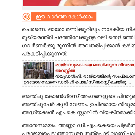
CARTOONS
ഈ വാർത്ത കേൾക്കാം
LITERATURE
ചെന്നൈ: ഓരോ മണിക്കൂറിലും നാടകീയ നീക്കങ്ങൾ
മുഖ്യമന്ത്രി പദത്തിലേക്കുള്ള വഴി തെളിഞ്ഞിട
ഗവർണർക്കു മുന്നിൽ അവതരിപ്പിക്കാൻ കഴി
ZOOM
പ്രകടിപ്പിക്കുന്നത്.
CONTACT US
രാജ്യസുരക്ഷയെ ബാധിക്കുന്ന വിവരങ
അറസ്റ്റിൽ
ന്യൂ‌ഡൽഹി: രാജ്യത്തിന്റെ സുപ്രധ
ഉദ്യോഗസ്ഥനെ ഡൽഹി പൊലീസ് അറസ്റ്റ് ചെയ്‌തു....
അഞ്ചു കോൺഗ്രസ് അംഗങ്ങളുടെ പിന്തു
അഞ്ചുപേർ കൂടി വേണം. ഉചിതമായ തീരുമാ
അദ്ധ്യക്ഷൻ എം.കെ.സ്റ്റാലിൻ വ്യക്തമാക്കിയിട
അതേസമയം, അണ്ണാ ഡി.എം.കെയെ പിളർത്താനുള
പരാജയപ്പെടുത്താനുള്ള തത്രപ്പാടിലാണ് പാർ