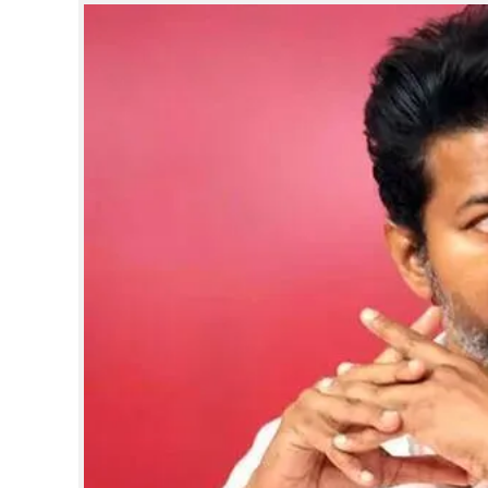
CINEMA
OPINION
PHOTOS
LIFESTYLE
SPIRITUAL
INFO+
ART
ASTRO