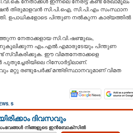
ി.കെ നേതാക്കൾ ഇന്നലെ നേരിട്ട് കണ്ട് രേഖാമൂലം
്ഷൻ തിരുമാളവൻ സി.പി.ഐ, സി.പി.എം സംസ്ഥാന
ടത്തി. ഉപാധികളോടെ പിന്തുണ നൽകുന്ന കാര്യത്തിൽ
തുന്ന നേതാക്കളായ സി.വി.ഷണ്മുഖം,
ൂലിക്കുന്ന എം.എൽ.എമാരുടേയും പിന്തുണ
് സ്വീകരിക്കുക. ഈ വിമതനേതാക്കളെ
പുതുച്ചേരിയിലെ റിസോ‌ർട്ടിലാണ്.
ം മറ്റു രണ്ടുപേർക്ക് മന്ത്രിസ്ഥാനവുമാണ് വിമത
Share this link
NEWS
,
S
യിരിക്കാം ദിവസവും
Copy Link
 സംഭവങ്ങൾ നിങ്ങളുടെ ഇൻബോക്സിൽ
ില്ലറിൽ തമിഴകം,