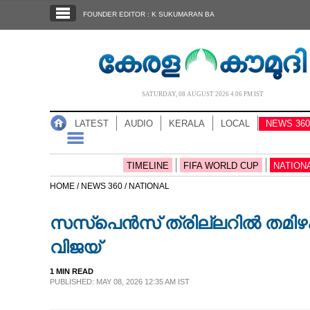
SECTIONS
FOUNDER EDITOR : K SUKUMARAN BA
HOME
LATEST
AUDIO
SATURDAY, 08 AUGUST 2026 4.06 PM IST
NOTIFIED NEWS
LATEST
AUDIO
KERALA
LOCAL
NEWS 360
POLL
KERALA
TIMELINE
FIFA WORLD CUP
NATION
HOME /
NEWS 360 /
NATIONAL
LOCAL
സസ്പെൻസ് ത്രില്ലറിൽ തമിഴകം,
NEWS 360
വിജയ്
1 MIN READ
CASE DIARY
PUBLISHED: MAY 08, 2026 12:35 AM IST