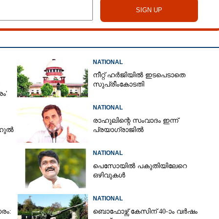
ാൻ പാടുപെട്ട് വിജയ്
NATIONAL
നീറ്റ് ഹർജിയിൽ ഇടപെടാതെ
സുപ്രീംകോടതി
രം'
NATIONAL
രാഹുലിന്റെ സംവാദം ഇന്ന്
ാഹുൽ
പ്രയാഗ്‌രാജിൽ
NATIONAL
പെസോയിൽ പകുതിയിലേറെ
ഒഴിവുകൾ
NATIONAL
രം:
ബൊഫോഴ്സ് കേസിന് 40-ാം വ‌ർഷം