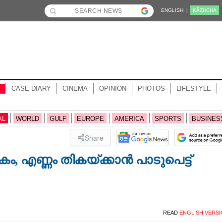
ENGLISH |
KĀZHCHA
CASE DIARY
CINEMA
OPINION
PHOTOS
LIFESTYLE
AL
WORLD
GULF
EUROPE
AMERICA
SPORTS
BUSINES
Share
 എണ്ണം തികയ്ക്കാൻ പാടുപെട്ട്
READ
ENGLISH VERS