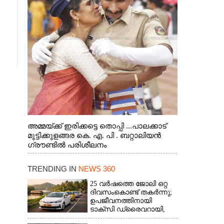
അമ്മയ്ക്ക് ഇരിക്കട്ടെ തൊപ്പി ...പാലക്കാട്
മുട്ടിക്കുളങ്ങര കെ. എ. പി . ബറ്റാലിയൻ
ഗ്രൗണ്ടിൽ പരിശീലനം
TRENDING IN
NEWS 360
25 വർഷത്തെ ജോലി ഒറ്റ
ദിവസംകൊണ്ട് തകർന്നു;
ഉപജീവനത്തിനായി
ടാക്‌സി ഡ്രൈവറായി,​
അനുഭവം പങ്കുവച്ച് യുവതി