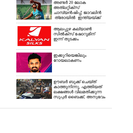
അണ്ടർ 20 ലോക
അത്‌ലറ്റിക്സ്
ചാമ്പ്യൻഷിപ്പ്; ജാവലിൻ
ത്രോയിൽ ഇന്ത്യയ്ക്ക്
വെള്ളി
ആലപ്പുഴ കല്യാൺ
സിൽക്‌സ് ഷോറൂമിന്
ഇന്ന് തുടക്കം
ഇക്കുറിയെങ്കിലും
റോയലാകണം
ഊബർ ബുക്ക് ചെയ്‌ത്
കാത്തുനിന്നു,​ എത്തിയത്
ലക്ഷങ്ങൾ വിലമതിക്കുന്ന
സൂപ്പർ ബൈക്ക്,​ അനുഭവം
പങ്കുവച്ച് യുവാവ്