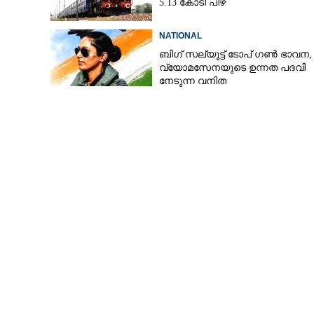
5.13 കോടി പിഴ
NATIONAL
ബിഗ് സല്യൂട്ട് ടോപ് ഗൺ ഭാവന,​
വ്യോമസേനയുടെ ഉന്നത പദവി
നേടുന്ന വനിത