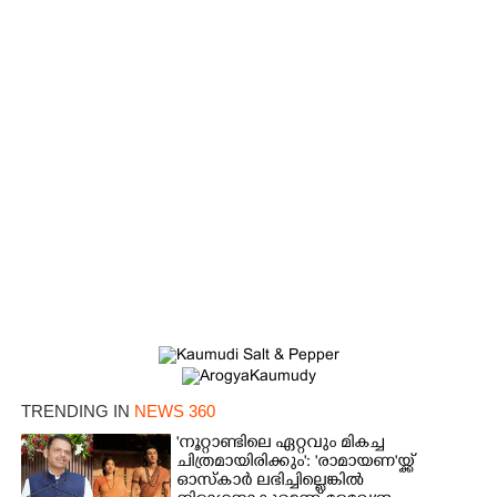
TRENDING IN
NEWS 360
'നൂറ്റാണ്ടിലെ ഏറ്റവും മികച്ച
ചിത്രമായിരിക്കും': 'രാമായണ'യ്ക്ക്
ഓസ്കാ‌ർ ലഭിച്ചില്ലെങ്കിൽ