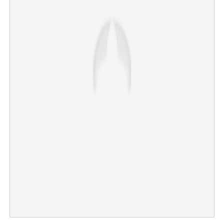
×
Share this link
Copy Link