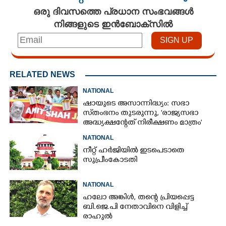
ഒരു ദിവസത്തെ പ്രധാന സംഭവങ്ങൾ
നിങ്ങളുടെ ഇൻബോക്സിൽ
RELATED NEWS
NATIONAL
ഷായുടെ അസാന്നിദ്ധ്യം: സഭാ
സ്‌തംഭനം തുടരുന്നു, 'രാജ്യസഭാ
അദ്ധ്യക്ഷന്റേത് നിരീക്ഷണം മാത്രം'
NATIONAL
നീറ്റ് ഹർജിയിൽ ഇടപെടാതെ
സുപ്രീംകോടതി
NATIONAL
ഹലോ അങ്കിൾ,​ തന്റെ പ്രിയപ്പെട്ട
ബി.ജെ.പി നേതാവിനെ വിളിച്ച്
രാഹുൽ