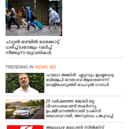
നിന്നുള്ള കാഴ്ച
ചാറ്റൽ മഴയിൽ മഴക്കോട്ട്
ധരിച്ച് ലഗേജും വലിച്ച്
നീങ്ങുന്ന യുവതികൾ.
എറണാകുളം മേനകയിൽ
നിന്നുള്ള കാഴ്ച
TRENDING IN
NEWS 360
'ഹലോ അങ്കിൾ': ഏറ്റവും ഇഷ്ടപ്പെട്ട
ബിജെപി നേതാവ് ആരാണെന്ന്
വെളിപ്പെടുത്തി രാഹുൽ ഗാന്ധി
25 വർഷത്തെ ജോലി ഒറ്റ
ദിവസംകൊണ്ട് തകർന്നു;
ഉപജീവനത്തിനായി ടാക്‌സി
ഡ്രൈവറായി,​ അനുഭവം പങ്കുവച്ച്
യുവതി
ആലപ്പുഴ കല്യാൺ സിൽക്‌സ്