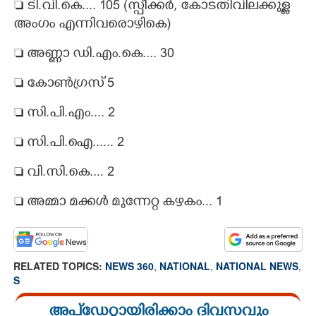
 ടി.വി.കെ.... 105 (സ്പീക്കർ, കോടതിവിലക്കുള്ള
അംഗം എന്നിവരൊഴികെ)
 അണ്ണാ ഡി.എം.കെ.... 30
 കോൺഗ്രസ് 5
 സി.പി.എം.... 2
 സി.പി.ഐ...... 2
 വി.സി.കെ.... 2
 അമ്മാ മക്കൾ മുന്നേറ്റ കഴകം... 1
RELATED TOPICS:
NEWS 360
,
NATIONAL
,
NATIONAL NEWS
,
S
അപ്ഡേറ്റായിരിക്കാം ദിവസവും