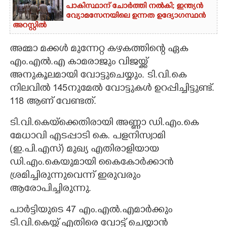
പാകിസ്ഥാന് ചോ‌ർത്തി നൽകി; ഇന്ത്യൻ
വ്യോമസേനയിലെ ഉന്നത ഉദ്യോഗസ്ഥൻ
അറസ്റ്റിൽ
അമ്മാ മക്കൾ മുന്നേറ്റ കഴകത്തിന്റെ ഏക
എം.എൽ.എ കാമരാജും വിജയ്ക്ക്
അനുകൂലമായി വോട്ടുചെയ്യും. ടി.വി.കെ
നിലവിൽ 145നുമേൽ വോട്ടുകൾ ഉറപ്പിച്ചിട്ടുണ്ട്.
118 ആണ് വേണ്ടത്.
ടി.വി.കെയ്ക്കെതിരായി അണ്ണാ ഡി.എം.കെ
മേധാവി എടപ്പാടി കെ. പളനിസ്വാമി
(ഇ.പി.എസ്)​ മുഖ്യ എതിരാളിയായ
ഡി.എം.കെയുമായി കൈകോർക്കാൻ
ശ്രമിച്ചിരുന്നുവെന്ന് ഇരുവരും
ആരോപിച്ചിരുന്നു.
പാർട്ടിയുടെ 47 എം.എൽ.എമാർക്കും
ടി.വി.കെയ്ക്ക് എതിരെ വോട്ട് ചെയ്യാൻ