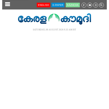
SECTIONS
ENGLISH
E-PAPER
KĀZHCHA
HOME
LATEST
SATURDAY, 08 AUGUST 2026 9.33 AM IST
AUDIO
NOTIFIED NEWS
POLL
KERALA
LOCAL
NEWS 360
CASE DIARY