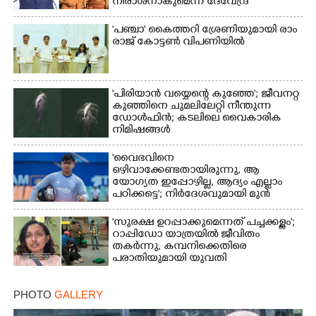
നിരാശനാകുമെന്ന് ദേവേന്ദ്ര
ഫഡ്നാവിസ്
'​പ​ഞ്ചാ​'​ ​കൈ​ത്ത​റി​ ​ശ്രേ​ണി​യു​മാ​യി​ ​രാം​
രാ​ജ് ​കോ​ട്ടൺ വിപണിയിൽ
'പിരിയാൻ വയ്യെന്റെ കുഞ്ഞേ'; ജീവനറ്റ
കുഞ്ഞിനെ ചുമലിലേറ്റി നീന്തുന്ന
ഡോൾഫിൻ; കടലിലെ വൈകാരിക
നിമിഷങ്ങൾ
'വൈഭവിനെ
ഒഴിവാക്കേണ്ടതായിരുന്നു,​ ആ
യോഗ്യത ഇപ്പോഴില്ല, ആദ്യം എല്ലാം
പഠിക്കട്ടെ'; നിർദേശവുമായി മുൻ
ക്രിക്കറ്റ് താരം
'സുരക്ഷ ഉറപ്പാക്കുമെന്നത് പച്ചക്കള്ളം';
റാപ്പിഡോ യാത്രയിൽ ജീവിതം
തകർന്നു, കമ്പനിക്കെതിരെ
പരാതിയുമായി യുവതി
PHOTO
GALLERY