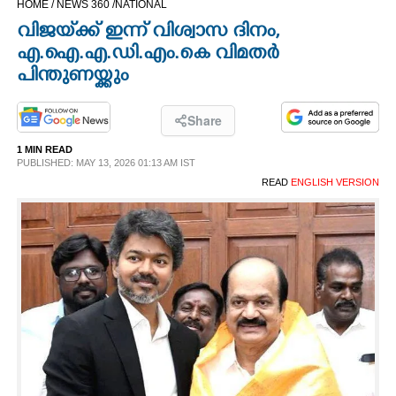
HOME /
NEWS 360 /
NATIONAL
CINEMA
വിജയ്‌ക്ക് ഇന്ന് വിശ്വാസ ദിനം,
എ.ഐ.എ.ഡി.എം.കെ വിമതർ
OPINION
പിന്തുണയ്ക്കും
PHOTOS
Share
1 MIN READ
PUBLISHED: MAY 13, 2026 01:13 AM IST
LIFESTYLE
READ
ENGLISH VERSION
SPIRITUAL
INFO+
ART
ASTRO