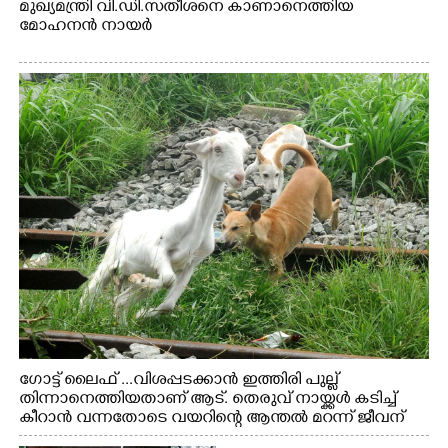
മുഖ്യമന്ത്രി വി.ഡി.സതീശനെ കാണാനെത്തിയ
മോഹനൻ നായർ
ഗോട്ട് ലൈഫ് ...വിശപ്പടക്കാൻ ഇത്തിരി പുല്ല്
തിന്നാനെത്തിയതാണ് ആട്. തെരുവ് നായ്ക്കൾ കടിച്ച്
കീറാൻ വന്നതോടെ വയറിന്റെ ആന്തൽ മറന്ന് ജീവന്
വേണ്ടിയായി ഓട്ടം. എറണാകുളം വാത്തുരുത്തിയിൽ