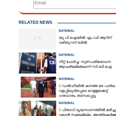
RELATED NEWS
NATIONAL
യു.പി.ഐയിൽ എം.ഡി.ആറിന്
വഴിതുറന്ന് ബിൽ
NATIONAL
നീറ്റ് ചോർച്ച: നുണപരിശോധന
ആവശ്യമില്ലെന്ന് സി.ബി.ഐ
NATIONAL
 ഡൽഹിയിൽ കനത്ത മഴ പാർല.
വളപ്പിലുൾപ്പെടെ വെള്ളക്കെട്ട്,
ഗതാഗതം തടസപ്പെട്ടു
NATIONAL
 പിതാവ് വൃദ്ധസദനത്തിൽ മരിച്ച
വരാൻ സമയമില്ല,​ അന്ത്യകർമ്മ