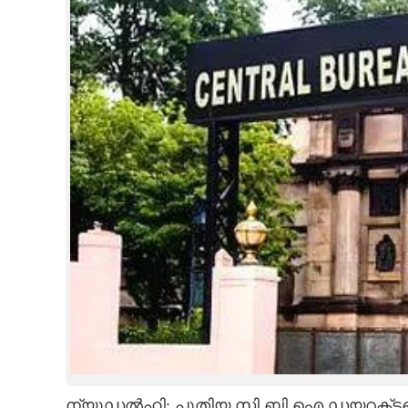
CINEMA
OPINION
PHOTOS
LIFESTYLE
SPIRITUAL
INFO+
ART
ASTRO
ന്യൂഡൽഹി: പുതിയ സി.ബി.ഐ ഡയറക്‌ടറെ 