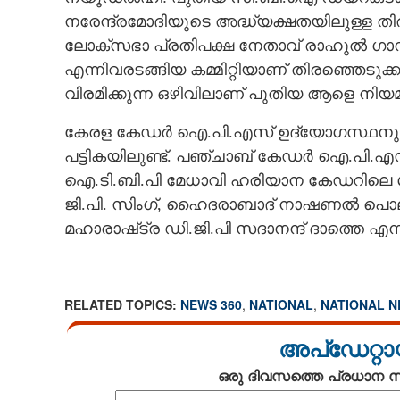
നരേന്ദ്രമോദിയുടെ അദ്ധ്യക്ഷതയിലുള്ള തിരഞ
CARTOONS
ലോക്‌സഭാ പ്രതിപക്ഷ നേതാവ് രാഹുൽ ഗാന്ധ
എന്നിവരടങ്ങിയ കമ്മിറ്റിയാണ് തിരഞ്ഞെടുക്
LITERATURE
വിരമിക്കുന്ന ഒഴിവിലാണ് പുതിയ ആളെ നിയമ
കേരള കേഡർ ഐ.പി.എസ് ഉദ്യോഗസ്ഥനും ഡ
ZOOM
പട്ടികയിലുണ്ട്. പഞ്ചാബ് കേഡർ ഐ.പി.എ
ഐ.ടി.ബി.പി മേധാവി ഹരിയാന കേഡറിലെ ശ
CONTACT US
ജി.പി. സിംഗ്, ഹൈദരാബാദ് നാഷണൽ പൊല
മഹാരാഷ്‌ട്ര ഡി.ജി.പി സദാനന്ദ് ദാത്തെ എ
RELATED TOPICS:
NEWS 360
,
NATIONAL
,
NATIONAL 
അപ്ഡേറ്റാ
ഒരു ദിവസത്തെ പ്രധാന