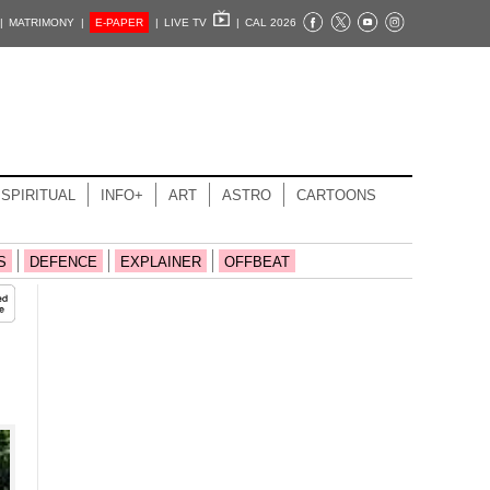
|
MATRIMONY |
E-PAPER
|
LIVE TV
|
CAL 2026
SPIRITUAL
INFO+
ART
ASTRO
CARTOONS
S
DEFENCE
EXPLAINER
OFFBEAT