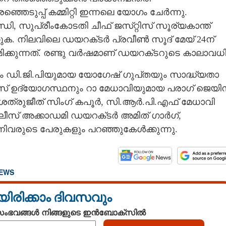
്ഞെടുപ്പ് കമ്മിറ്റി ഇന്നലെ യോഗം ചേർന്നു.
ി, സുപ്രീംകോടതി ചീഫ് ജസ്‌റ്റിസ് സൂര്യകാന്ത്
കുക. നിലവിലെ ഡയറക്‌‌ടർ പ്രവീൺ സൂദ് മേയ് 24ന്
ിക്കുന്നത്. രണ്ടു വർഷമാണ് ഡയറക്‌ടറുടെ കാലാവധി
ി.ജി.പിയുമായ യോഗേഷ് ഗുപ്‌‌തയും സാദ്ധ്യതാ
സ് ഉദ്യോഗസ്ഥനും റാ മേധാവിയുമായ പരാഗ് ജെയി
ത്രുജീത് സിംഗ് കപൂർ, സി.ആർ.പി.എഫ് മേധാവി
ീസ് അക്കാഡമി ഡയറക്‌ടർ അമിത് ഗാർഗ്,
ന്നിവരുടെ പേരുകളും പറഞ്ഞുകേൾക്കുന്നു.
NEWS
യിരിക്കാം ദിവസവും
 സംഭവങ്ങൾ നിങ്ങളുടെ ഇൻബോക്സിൽ