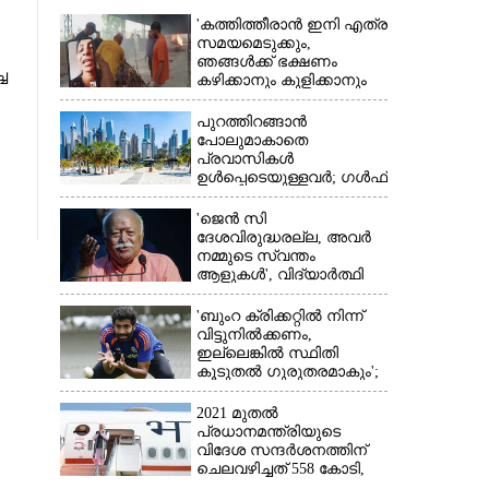
'കത്തിത്തീരാൻ ഇനി എത്ര
സമയമെടുക്കും,
ഞങ്ങൾക്ക് ഭക്ഷണം
 ​
കഴിക്കാനും കുളിക്കാനും
ഉള്ളതാണ്': അച്ഛന്റെ
സംസ്കാരചടങ്ങിനിടെ
പുറത്തിറങ്ങാൻ
മക്കൾ
പോലുമാകാതെ
പ്രവാസികൾ
ഉൾപ്പെടെയുള്ളവർ; ഗൾഫ്
×
രാജ്യത്ത് സ്ഥിതി രൂക്ഷം
'ജെൻ സി
ദേശവിരുദ്ധരല്ല, അവർ
നമ്മുടെ സ്വന്തം
ആളുകൾ', വിദ്യാർത്ഥി
പ്രക്ഷോഭത്തെ പിന്തുണച്ച്
ആർഎസ്‌എസ് മേധാവി
'ബുംറ ക്രിക്കറ്റിൽ നിന്ന്
വിട്ടുനിൽക്കണം,
ഇല്ലെങ്കിൽ സ്ഥിതി
കൂടുതൽ ഗുരുതരമാകും';
മുന്നറിയിപ്പുമായി മുൻ
താരം
2021 മുതൽ
പ്രധാനമന്ത്രിയുടെ
വിദേശ സന്ദർശനത്തിന്
ചെലവഴിച്ചത് 558 കോടി,
രാജ്യത്തെത്തിയത് 381.8