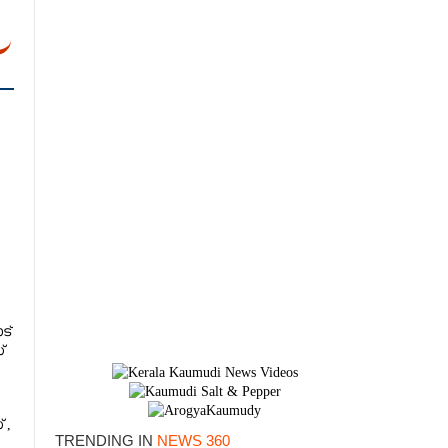
ട്
്
 ,
TRENDING IN
NEWS 360