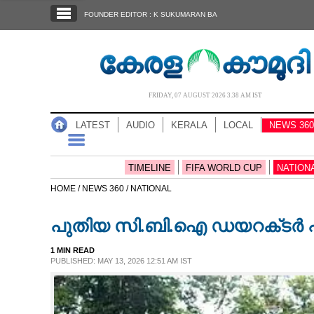
SECTIONS
FOUNDER EDITOR : K SUKUMARAN BA
HOME
LATEST
AUDIO
FRIDAY, 07 AUGUST 2026 3.38 AM IST
NOTIFIED NEWS
LATEST
AUDIO
KERALA
LOCAL
NEWS 360
POLL
KERALA
TIMELINE
FIFA WORLD CUP
NATION
HOME /
NEWS 360 /
NATIONAL
LOCAL
പുതിയ സി.ബി.ഐ ഡയറക്‌ടർ 
NEWS 360
1 MIN READ
PUBLISHED: MAY 13, 2026 12:51 AM IST
CASE DIARY