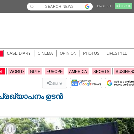
ENGLISH |
KĀZHCHA
CASE DIARY
CINEMA
OPINION
PHOTOS
LIFESTYLE
AL
WORLD
GULF
EUROPE
AMERICA
SPORTS
BUSINES
Share
പ്രഖ്യാപനം ഉടൻ