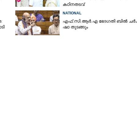
കഠിനതടവ്
NATIONAL
:
എ​ഫ്.​സി.​ആ​ർ.​എ​ ​ഭേ​ദ​ഗ​തി​ ​ബിൽ ച​ർ​ച്ച​
ോടി
ഷാ​ ​തുടങ്ങും
Share this link
Copy Link
.ഐ ഡയറക്‌ടർ
ടൻ