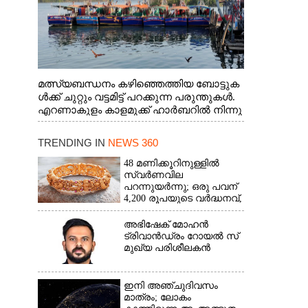
മത്സ്യബന്ധനം കഴിഞ്ഞെത്തിയ ബോട്ടുക
ൾക്ക് ചുറ്റും വട്ടമിട്ട് പറക്കുന്ന പരുന്തുകൾ.
എറണാകുളം കാളമുക്ക് ഹാർബറിൽ നിന്നു
ള്ള കാഴ്ച
TRENDING IN
NEWS 360
48 മണിക്കൂറിനുള്ളിൽ
സ്വർണവില
പറന്നുയർന്നു; ഒരു പവന്
4,200 രൂപയുടെ വർദ്ധനവ്,
വിവാഹ സീസണിൽ
കനത്ത തിരിച്ചടി
അഭിഷേക് മോഹൻ
ട്രിവാൻഡ്രം റോയൽ സ്
മുഖ്യ പരിശീലകൻ
ഇനി അഞ്ചുദിവസം
മാത്രം; ലോകം