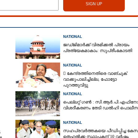
NATIONAL
ജഡ്‌ജിമാർക്ക് വിരമിക്കൽ പ്രായം
പ്രത്യേകമാകാം: സുപ്രീംകോടതി
NATIONAL
 കേന്ദ്രത്തിനെതിരെ വാങ്‌ചുക്
വാക്കുപാലിച്ചില്ല, ഫോട്ടോ
പുറത്തുവിട്ടു
NATIONAL
പെല്ലറ്റ് ഗൺ : സി.ആർ.പി.എഫിനോ
വിശദീകരണം തേടി ഡൽഹി പൊലീസ
NATIONAL
ു
സഹപ്രവർത്തകയെ പീഡിപ്പിച്ച കേസ്
ം
തെഹൽക്ക സ്ഥാപകന് 10 വർഷം