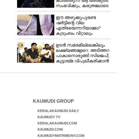
കാത്തിരുന്ന ആ അത്ഭുതം
സംഭവിക്കും, കരുതലോടെ
വിദഗ്ധർ
ഈ അഴുക്കുപുരണ്ട
ഷർട്ടിന്റെ വില
എത്രയെന്നറിയാമോ?
കുടുംബം വിറ്റാലും
വാങ്ങാനാകില്ല
ഉടൻ സമരമില്ലെങ്കിലും
ലക്ഷ്യങ്ങളേറെ: അടിത്തറ
പാകാനൊരുങ്ങി സിജെപി,​
കൂട്ടായ്മ വിപുലീകരിക്കാൻ
ക്യാമ്പയിൻ
KAUMUDI GROUP
KERALAKAUMUDI DAILY
KAUMUDY TV
KERALAKAUMUDI.COM
KAUMUDI.COM
KAUMUDYMATRIMONY.COM