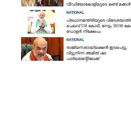
വീഡിയോകോളിലൂടെ കണ്ട് മക്കൾ
NATIONAL
പ്രധാനമന്ത്രിയുടെ വിദേശയാത്ര
ചെലവ് 558 കോടി; നേട്ടം 38190 ക
ഡോളർ നിക്ഷേപം
NATIONAL
രാജ്യസഭാദ്ധ്യക്ഷൻ ഇടപെട്ടു,
വിട്ടുനിന്ന അമിത് ഷാ
പാർലമെന്റിലേക്ക്
പുതിയ സി.ബി
പ്രഖ്യാപനം ഉ