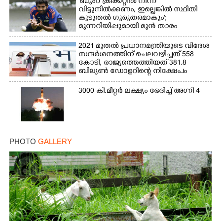
'ബുംറ ക്രിക്കറ്റിൽ നിന്ന്
വിട്ടുനിൽക്കണം, ഇല്ലെങ്കിൽ സ്ഥിതി
കൂടുതൽ ഗുരുതരമാകും';
മുന്നറിയിപ്പുമായി മുൻ താരം
2021 മുതൽ പ്രധാനമന്ത്രിയുടെ വിദേശ
സന്ദർശനത്തിന് ചെലവഴിച്ചത് 558
കോടി, രാജ്യത്തെത്തിയത് 381.8
ബില്യൺ ഡോളറിന്റെ നിക്ഷേപം
3000 കി.മീറ്റർ ലക്ഷ്യം ഭേദിച്ച് അഗ്നി 4
PHOTO
GALLERY