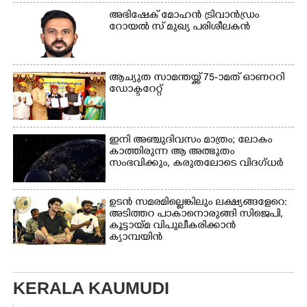
അഭിഷേക് മോഹൻ ട്രിവാൻഡ്രം
റോയൽ സ് മുഖ്യ പരിശീലകൻ
ആച്യുത സാമന്തയ്ക്ക് 75-ാമത് ഓണററി
ഡോക്ടറേറ്റ്
ഇനി അഞ്ചുദിവസം മാത്രം; ലോകം
കാത്തിരുന്ന ആ അത്ഭുതം
സംഭവിക്കും, കരുതലോടെ വിദഗ്ധർ
ഉടൻ സമരമില്ലെങ്കിലും ലക്ഷ്യങ്ങളേറെ:
അടിത്തറ പാകാനൊരുങ്ങി സിജെപി,​
കൂട്ടായ്മ വിപുലീകരിക്കാൻ
ക്യാമ്പയിൻ
KERALA KAUMUDI