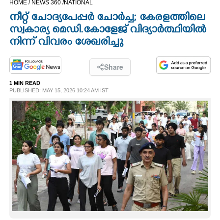
HOME /
NEWS 360 /
NATIONAL
CINEMA
നീറ്റ് ചോദ്യപേപ്പർ ചോർച്ച; കേരളത്തിലെ
സ്വകാര്യ മെഡി.കോളേജ് വിദ്യാർത്ഥിയിൽ
OPINION
നിന്ന് വിവരം ശേഖരിച്ചു
PHOTOS
Share
1 MIN READ
PUBLISHED: MAY 15, 2026 10:24 AM IST
LIFESTYLE
SPIRITUAL
INFO+
ART
ASTRO