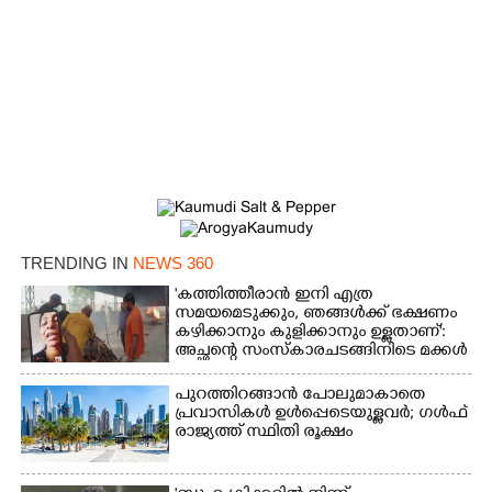
TRENDING IN
NEWS 360
'കത്തിത്തീരാൻ ഇനി എത്ര
സമയമെടുക്കും, ഞങ്ങൾക്ക് ഭക്ഷണം
കഴിക്കാനും കുളിക്കാനും ഉള്ളതാണ്':
അച്ഛന്റെ സംസ്കാരചടങ്ങിനിടെ മക്കൾ
പുറത്തിറങ്ങാൻ പോലുമാകാതെ
പ്രവാസികൾ ഉൾപ്പെടെയുള്ളവർ; ഗൾഫ്
രാജ്യത്ത് സ്ഥിതി രൂക്ഷം