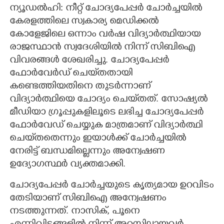
ന്യൂഡൽഹി: നീറ്റ് ചോദ്യപേപ്പർ ചോർച്ചയിൽ
CARTOONS
കേരളത്തിലെ സ്വകാര്യ മെഡിക്കൽ
കോളേജിലെ ഒന്നാം വർഷ വിദ്യാർത്ഥിയായ
രാജസ്ഥാൻ സ്വദേശിയിൽ നിന്ന് സിബിഐ
LITERATURE
വിവരങ്ങൾ ശേഖരിച്ചു. ചോദ്യപേപ്പർ
ഫോർവേർഡ് ചെയ്‌തതായി
ZOOM
കണ്ടെത്തിയതിനെ തുടർന്നാണ്
വിദ്യാർത്ഥിയെ ചോദ്യം ചെയ്‌തത്. സോഷ്യൽ
CONTACT US
മീഡിയാ ഗ്രൂപ്പുകളിലൂടെ ലഭിച്ച ചോദ്യപേപ്പർ
ഫോർവേഡ് ചെയ്യുക മാത്രമാണ് വിദ്യാർത്ഥി
ചെയ്‌തതെന്നും ‌ഇയാൾക്ക് ചോർച്ചയിൽ
നേരിട്ട് ബന്ധമില്ലെന്നും അന്വേഷണ
ഉദ്യോഗസ്ഥർ വ്യക്തമാക്കി.
ചോദ്യപേപ്പർ ചോർച്ചയുടെ കൃത്യമായ ഉറവിടം
തേടിയാണ് സിബിഐ അന്വേഷണം
നടത്തുന്നത്. നാസിക്, പൂനെ