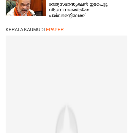
രാജ്യസഭാദ്ധ്യക്ഷൻ ഇടപെട്ടു
വിട്ടുനിന്ന അമിത് ഷാ
പാർലമെന്റിലേക്ക്
പ്രതിപക്ഷ വികാരം മാനിക്കാൻ നിർദ്ദേശം
ബുധനാഴ്ച
KERALA KAUMUDI
EPAPER
എഫ്.സി.ആർ.എ ചർച്ചയ്‌ക്കായി എത്തും