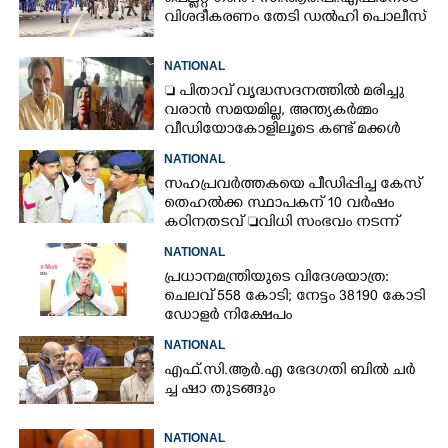
വിശദീകരണം തേടി ഡൽഹി പൊലീസ്
NATIONAL
 പിതാവ് വൃദ്ധസദനത്തിൽ മരിച്ചു
വരാൻ സമയമില്ല,​ അന്ത്യകർമ്മം
വീഡിയോകോളിലൂടെ കണ്ട് മക്കൾ
NATIONAL
സഹപ്രവർത്തകയെ പീഡിപ്പിച്ച കേസ്
തെഹൽക്ക സ്ഥാപകന് 10 വർഷം
കഠിനതടവ് വിധി സംഭവം നടന്ന്
13-ാം വർഷം
NATIONAL
പ്രധാനമന്ത്രിയുടെ വിദേശയാത്ര:
ചെലവ് 558 കോടി; നേട്ടം 38190 കോടി
ഡോളർ നിക്ഷേപം
NATIONAL
എ​ഫ്.​സി.​ആ​ർ.​എ​ ​ഭേ​ദ​ഗ​തി​ ​ബിൽ ച​ർ​
ച്ച​ ​ഷാ​ ​തുടങ്ങും
NATIONAL