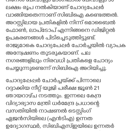
ദിനേശ് ബിവാളും മാംഗിലാൽ ബിവാളും 30
ലക്ഷം രൂപ നൽകിയാണ് ചോദ്യപേപ്പർ
വാങ്ങിയതെന്നാണ് സിബിഐ കണ്ടെത്തൽ.
അറസ്റ്റിലായ പ്രതികളിൽ നിന്ന് മൊബൈൽ
ഫോൺ, ലാപ്‌ടോപ് എന്നിങ്ങനെ ഡിജിറ്റൽ
ഉപകരണങ്ങൾ പിടിച്ചെടുത്തിട്ടുണ്ട്.
രാജ്യമാകെ ചോദ്യപേപ്പർ ചോർച്ചയിൽ വ്യാപക
അന്വേഷണം തുടരുകയാണ്. പല
നഗരങ്ങളിലും നിരവധി പ്രതികളെ ചോദ്യം
ചെയ്യുന്നുണ്ടെന്ന് സിബിഐ അറിയിച്ചു.
ചോദ്യപ്പേപ്പർ ചോർച്ചയ്‌ക്ക് പിന്നാലെ
റദ്ദാക്കിയ നീറ്റ് യുജി പരീക്ഷ ജൂൺ 21
ഞായറാഴ്‌ച നടത്തും. ഇന്നലെ കേന്ദ്ര
വിദ്യാഭ്യാസ മന്ത്രി ധർമേന്ദ്ര പ്രധാന്റെ
വസതിയിൽ നാഷണൽ ടെസ്റ്റിംഗ്
ഏജൻസിയിലെ (എൻടിഎ) ഉന്നത
ഉദ്യോഗസ്ഥർ, സിബിഎസ്‌ഇയിലെ ഉന്നതർ