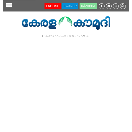
SECTIONS
ENGLISH
E-PAPER
KĀZHCHA
HOME
LATEST
FRIDAY, 07 AUGUST 2026 1.45 AM IST
AUDIO
NOTIFIED NEWS
POLL
KERALA
LOCAL
NEWS 360
CASE DIARY