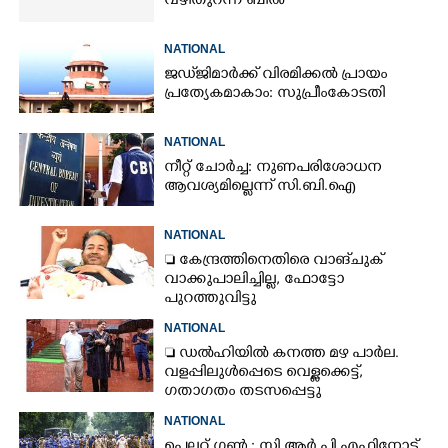
വഴിതുറന്ന് ബിൽ
NATIONAL
ജഡ്‌ജിമാർക്ക് വിരമിക്കൽ പ്രായം
പ്രത്യേകമാകാം: സുപ്രീംകോടതി
NATIONAL
നീറ്റ് ചോർച്ച: നുണപരിശോധന
ആവശ്യമില്ലെന്ന് സി.ബി.ഐ
NATIONAL
 കേന്ദ്രത്തിനെതിരെ വാങ്‌ചുക്
വാക്കുപാലിച്ചില്ല, ഫോട്ടോ
പുറത്തുവിട്ടു
NATIONAL
 ഡൽഹിയിൽ കനത്ത മഴ പാർല.
വളപ്പിലുൾപ്പെടെ വെള്ളക്കെട്ട്,
ഗതാഗതം തടസപ്പെട്ടു
NATIONAL
പെല്ലറ്റ് ഗൺ : സി.ആർ.പി.എഫിനോട്