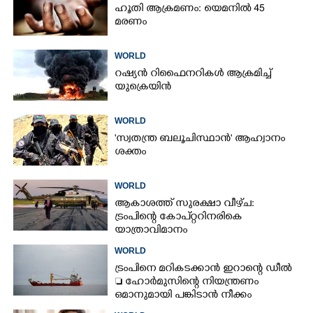
ഹൂതി ആക്രമണം: യെമനിൽ 45
മരണം
WORLD
റഷ്യൻ റിഫൈനറികൾ ആക്രമിച്ച്
യുക്രെയിൻ
WORLD
'സ്വതന്ത്ര ബലൂചിസ്ഥാൻ' ആഹ്വാനം
ശക്തം
WORLD
ആകാശത്ത് സുരക്ഷാ വീഴ്‌ച:
ട്രംപിന്റെ കോ‌പ്‌റ്ററിനരികെ
യാത്രാവിമാനം
WORLD
ട്രംപിനെ മറികടക്കാൻ ഇറാന്റെ ഡീൽ
 ഹോർമുസിന്റെ നിയന്ത്രണം
ഒമാനുമായി പങ്കിടാൻ നീക്കം