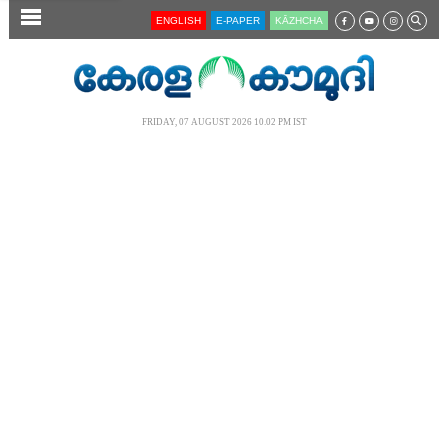
SECTIONS
ENGLISH
E-PAPER
KĀZHCHA
HOME
LATEST
FRIDAY, 07 AUGUST 2026 10.02 PM IST
AUDIO
NOTIFIED NEWS
POLL
KERALA
LOCAL
NEWS 360
CASE DIARY