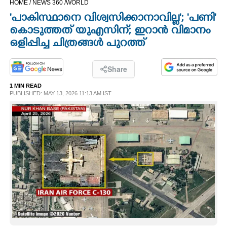
HOME /
NEWS 360 /
WORLD
CINEMA
'പാകിസ്ഥാനെ വിശ്വസിക്കാനാവില്ല'; 'പണി'
കൊടുത്തത് യുഎസിന്; ഇറാൻ വിമാനം
OPINION
ഒളിപ്പിച്ച ചിത്രങ്ങൾ പുറത്ത്
PHOTOS
Share
1 MIN READ
PUBLISHED: MAY 13, 2026 11:13 AM IST
LIFESTYLE
SPIRITUAL
INFO+
ART
ASTRO