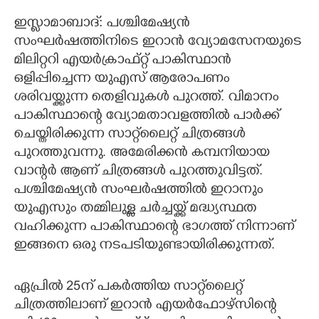
ഇസ്ലാമാബാദ്: പശ്ചിമേഷ്യൻ
CARTOONS
സംഘർഷത്തിനിടെ ഇറാൻ വ്യോമസേനയുടെ
മിലിറ്ററി എയർക്രാഫ്റ്റ് പാകിസ്ഥാൻ
LITERATURE
ഒളിപ്പിച്ചെന്ന യുഎസ് ആരോപണം
ശരിവയ്ക്കുന്ന തെളിവുകൾ പുറത്ത്. വിമാനം
ZOOM
പാകിസ്ഥാന്റെ വ്യോമതാവളത്തിൽ പാർക്ക്
ചെയ്തിരിക്കുന്ന സാറ്റ്‌ലൈറ്റ് ചിത്രങ്ങൾ
CONTACT US
പുറത്തുവന്നു. അമേരിക്കൻ കമ്പനിയായ
വാന്റർ ആണ് ചിത്രങ്ങൾ പുറത്തുവിട്ടത്.
പശ്ചിമേഷ്യൻ സംഘർഷത്തിൽ ഇറാനും
യുഎസും തമ്മിലുള്ള ചർച്ചയ്ക്ക് മദ്ധ്യസ്ഥത
വഹിക്കുന്ന പാകിസ്ഥാന്റെ ഭാഗത്ത് നിന്നാണ്
ഇങ്ങനെ ഒരു നടപടിയുണ്ടായിരിക്കുന്നത്.
ഏപ്രിൽ 25ന് പകർത്തിയ സാറ്റ്‌ലൈറ്റ്
ചിത്രത്തിലാണ് ഇറാൻ എയർഫോഴ്സിന്റെ