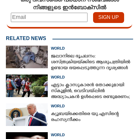
നിങ്ങളുടെ ഇൻബോക്സിൽ
RELATED NEWS
WORLD
ജപ്പാനിലെ ഭൂചലനം:
ശസ്ത്രക്രിയ‌യ്‌ക്കി‌ടെ ആശുപത്രിയിൽ
ഉണ്ടായ ഭയപ്പെടുത്തുന്ന ദൃശ്യങ്ങൾ
പുറത്ത്
WORLD
എട്ടാം ക്ളാസുകാരൻ തോക്കുമായി
സ്കൂളിൽ, വെടിവയ്പ്പിൽ
അദ്ധ്യാപകൻ ഉൾപ്പെടെ രണ്ടുമരണം;
15 പേർക്ക് പരിക്ക്
WORLD
ക്യൂബയ്‌ക്കെതിരെ യു.എസിന്റെ
രഹസ്യനീക്കം
WORLD