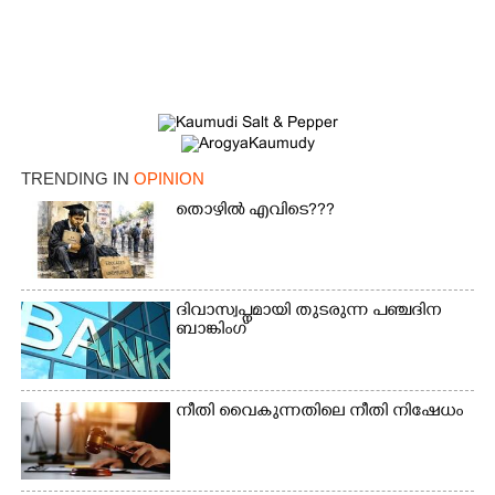
TRENDING IN
OPINION
തൊഴിൽ എവിടെ???
ദിവാസ്വപ്നമായി തുടരുന്ന പഞ്ചദിന
ബാങ്കിംഗ്
നീതി വൈകുന്നതിലെ നീതി നിഷേധം