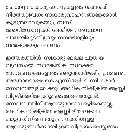
പൊതു സ്വകാര്യ ബസുകളുടെ ശരാശരി
നിരത്തുവേഗം സ്വകാര്യവാഹനങ്ങളേക്കാൾ
കൂടുതലാവുകയും,​ ബസ്
കോറിഡോറുകൾ ദേശീയ- സംസ്ഥാന
പാതയിലുടനീളവും നഗരങ്ങളിലും
നൽകുകയും വേണം.
ഇത്തരത്തിൽ,​ സ്വകാര്യ മേഖല പുതിയ
വ്യവസായ,​ സാങ്കേതിക,​ സുരക്ഷാ
മാനദണ്ഡങ്ങളോടെ കരുത്താർജ്ജിച്ചുവരണം.
അതോടൊപ്പം കെ.എസ്.ആർ.ടി.സി കരാർ
സേവനങ്ങളിലേക്കും അധിക നിഷ്‌ക്രിയ ആസ്തി
വിറ്റഴിക്കലിലേക്കും കടക്കേണ്ടതുണ്ട്.
സേവനത്തിന് ആവശ്യമായവ ഒഴികെയുള്ള
അധിക നിഷ്‌ക്രിയ ആസ്തി ദീർഘകാല
പാട്ടത്തിന് പൊതു പ്രസക്തിയുളള
ആവശ്യങ്ങൾക്കായി ക്രയവിക്രയം ചെയ്യണം.