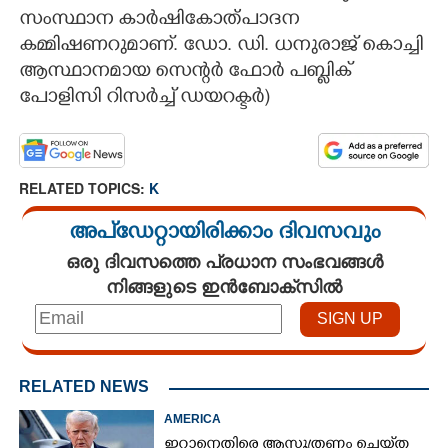
സംസ്ഥാന കാർഷികോത്പാദന
കമ്മിഷണറുമാണ്. ‌ഡോ. ഡി. ധനുരാജ് കൊച്ചി
ആസ്ഥാനമായ സെന്റർ ഫോർ പബ്ളിക്
പോളിസി റിസർച്ച് ഡയറക്ടർ)​
RELATED TOPICS:
K
അപ്ഡേറ്റായിരിക്കാം ദിവസവും
ഒരു ദിവസത്തെ പ്രധാന സംഭവങ്ങൾ
നിങ്ങളുടെ ഇൻബോക്സിൽ
RELATED NEWS
AMERICA
ഇറാനെതിരെ ആസൂത്രണം ചെയ്‌ത