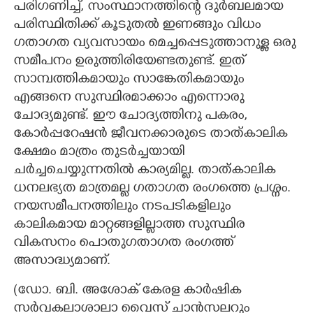
പരിഗണിച്ച്,​ സംസ്ഥാനത്തിന്റെ ദുർബലമായ
പരിസ്ഥിതിക്ക് കൂടുതൽ ഇണങ്ങും വിധം
ഗതാഗത വ്യവസായം മെച്ചപ്പെടുത്താനുള്ള ഒരു
സമീപനം ഉരുത്തിരിയേണ്ടതുണ്ട്. ഇത്
സാമ്പത്തികമായും സാങ്കേതികമായും
എങ്ങനെ സുസ്ഥിരമാക്കാം എന്നൊരു
ചോദ്യമുണ്ട്. ഈ ചോദ്യത്തിനു പകരം,​
കോർപ്പറേഷൻ ജീവനക്കാരുടെ താത്കാലിക
ക്ഷേമം മാത്രം തുടർച്ചയായി
ചർച്ചചെയ്യുന്നതിൽ കാര്യമില്ല. താത്കാലിക
ധനലഭ്യത മാത്രമല്ല ഗതാഗത രംഗത്തെ പ്രശ്നം.
നയസമീപനത്തിലും നടപടികളിലും
കാലികമായ മാറ്റങ്ങളില്ലാത്ത സുസ്ഥിര
വികസനം പൊതുഗതാഗത രംഗത്ത്
അസാദ്ധ്യമാണ്.
(ഡോ. ബി. അശോക് കേരള കാർഷിക
സർവകലാശാലാ വൈസ് ചാൻസലറും