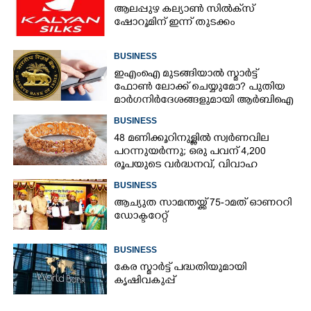
ആലപ്പുഴ കല്യാൺ സിൽക്‌സ്
ഷോറൂമിന് ഇന്ന് തുടക്കം
BUSINESS
ഇഎംഐ മുടങ്ങിയാൽ സ്മാർട്ട്
ഫോൺ ലോക്ക് ചെയ്യുമോ? പുതിയ
മാർഗനിർദേശങ്ങളുമായി ആർബിഐ
BUSINESS
48 മണിക്കൂറിനുള്ളിൽ സ്വർണവില
പറന്നുയർന്നു; ഒരു പവന് 4,200
രൂപയുടെ വർദ്ധനവ്, വിവാഹ
സീസണിൽ കനത്ത തിരിച്ചടി
BUSINESS
ആച്യുത സാമന്തയ്ക്ക് 75-ാമത് ഓണററി
ഡോക്ടറേറ്റ്
BUSINESS
കേര സ്മാർട്ട് പദ്ധതിയുമായി
കൃഷിവകുപ്പ്