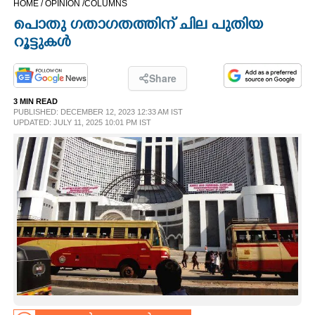
HOME /
OPINION /
COLUMNS
CINEMA
പൊതു ഗതാഗതത്തിന് ചില പുതിയ
റൂട്ടുകൾ
OPINION
Share
PHOTOS
3 MIN READ
PUBLISHED: DECEMBER 12, 2023 12:33 AM IST
UPDATED: JULY 11, 2025 10:01 PM IST
LIFESTYLE
SPIRITUAL
INFO+
ART
ASTRO