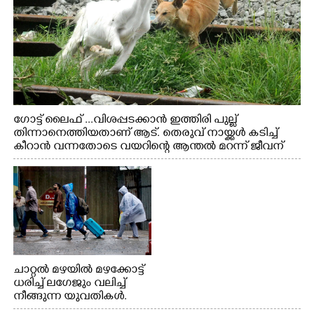
ഗോട്ട് ലൈഫ് ...വിശപ്പടക്കാൻ ഇത്തിരി പുല്ല്
തിന്നാനെത്തിയതാണ് ആട്. തെരുവ് നായ്ക്കൾ കടിച്ച്
കീറാൻ വന്നതോടെ വയറിന്റെ ആന്തൽ മറന്ന് ജീവന്
വേണ്ടിയായി ഓട്ടം. എറണാകുളം വാത്തുരുത്തിയിൽ
നിന്നുള്ള കാഴ്ച
ചാറ്റൽ മഴയിൽ മഴക്കോട്ട്
ധരിച്ച് ലഗേജും വലിച്ച്
നീങ്ങുന്ന യുവതികൾ.
എറണാകുളം മേനകയിൽ