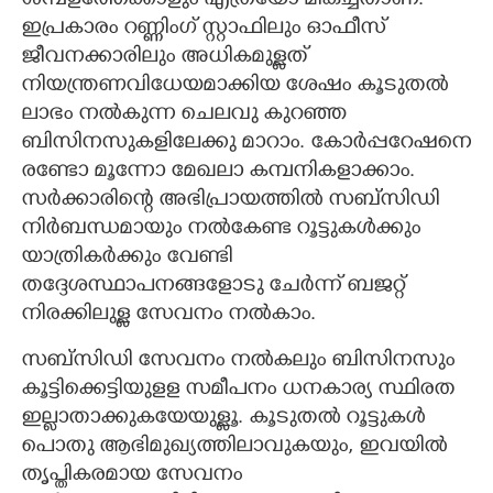
ശമ്പളത്തേക്കാളും എത്രയോ മികച്ചതാണ്.
ഇപ്രകാരം റണ്ണിംഗ് സ്റ്റാഫിലും ഓഫീസ്
ജീവനക്കാരിലും അധികമുള്ളത്
നിയന്ത്രണവിധേയമാക്കിയ ശേഷം കൂടുതൽ
ലാഭം നൽകുന്ന ചെലവു കുറഞ്ഞ
ബിസിനസുകളിലേക്കു മാറാം. കോർപ്പറേഷനെ
രണ്ടോ മൂന്നോ മേഖലാ കമ്പനികളാക്കാം.
സർക്കാരിന്റെ അഭിപ്രായത്തിൽ സബ്സിഡി
നിർബന്ധമായും നൽകേണ്ട റൂട്ടുകൾക്കും
യാത്രികർക്കും വേണ്ടി
തദ്ദേശസ്ഥാപനങ്ങളോടു ചേർന്ന് ബജറ്റ്
നിരക്കിലുള്ള സേവനം നൽകാം.
സബ്സിഡി സേവനം നൽകലും ബിസിനസും
കൂട്ടിക്കെട്ടിയുളള സമീപനം ധനകാര്യ സ്ഥിരത
ഇല്ലാതാക്കുകയേയുള്ളൂ. കൂടുതൽ റൂട്ടുകൾ
പൊതു ആഭിമുഖ്യത്തിലാവുകയും,​ ഇവയിൽ
തൃപ്തികരമായ സേവനം