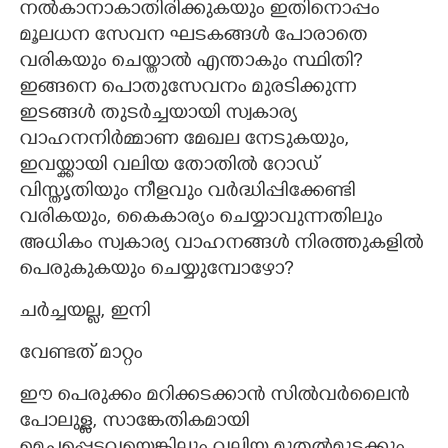
നൽകാനാകാതിരിക്കുകയും ഇതിനൊപ്പം
മൂലധന സേവന ഘടകങ്ങൾ പോരാതെ
വരികയും ചെയ്താൽ എന്താകും സ്ഥിതി?​
ഇങ്ങനെ പൊതുസേവനം മുരടിക്കുന്ന
ഇടങ്ങൾ തുടർച്ചയായി സ്വകാര്യ
വാഹനനിർമ്മാണ മേഖല നേടുകയും,​
ഇവയ്ക്കായി വലിയ തോതിൽ റോഡ്
വിസ്തൃതിയും നീളവും വർദ്ധിപ്പിക്കേണ്ടി
വരികയും,​ കൈകാര്യം ചെയ്യാവുന്നതിലും
അധികം സ്വകാര്യ വാഹനങ്ങൾ നിരത്തുകളിൽ
പെരുകുകയും ചെയ്യുമ്പോഴോ?​
ചർച്ചയല്ല,​ ഇനി
വേണ്ടത് മാറ്റം
ഈ പെരുക്കം മറിക്കടക്കാൻ സിൽവർലൈൻ
പോലുള്ള,​ സാങ്കേതികമായി