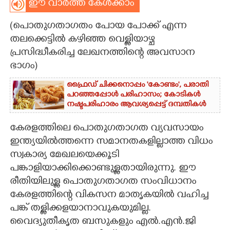
ഈ വാർത്ത കേൾക്കാം
CARTOONS
(പൊതുഗതാഗതം പോയ പോക്ക് എന്ന
തലക്കെട്ടിൽ കഴിഞ്ഞ വെള്ളിയാഴ്ച
LITERATURE
പ്രസിദ്ധീകരിച്ച ലേഖനത്തിന്റെ അവസാന
ഭാഗം)​
ZOOM
ഫ്രൈഡ് ചിക്കനൊപ്പം 'കോണ്ടം',​ പരാതി
പറഞ്ഞപ്പോൾ പരിഹാസം; കോടികൾ
നഷ്ടപരിഹാരം ആവശ്യപ്പെട്ട് ദമ്പതികൾ
CONTACT US
കേരളത്തിലെ പൊതുഗതാഗത വ്യവസായം
ഇന്ത്യയിൽത്തന്നെ സമാനതകളില്ലാത്ത വിധം
സ്വകാര്യ മേഖലയെക്കൂടി
പങ്കാളിയാക്കിക്കൊണ്ടുള്ളതായിരുന്നു. ഈ
രീതിയിലുള്ള പൊതുഗതാഗത സംവിധാനം
കേരളത്തിന്റെ വികസന മാതൃകയിൽ വഹിച്ച
പങ്ക് തള്ളിക്കളയാനാവുകയുമില്ല.
വൈദ്യുതീകൃത ബസുകളും എൽ.എൻ.ജി