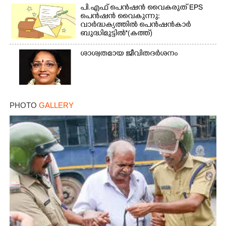
പി.എഫ് പെൻഷൻ വൈകരുത് EPS
പെൻഷൻ വൈകുന്നു:
വാർദ്ധക്യത്തിൽ പെൻഷൻകാർ
ബുദ്ധിമുട്ടിൽ*(കത്ത്)
ശാശ്വതമായ ജീവിതദർശനം
PHOTO
GALLERY