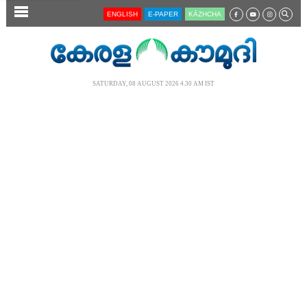
SECTIONS
ENGLISH
E-PAPER
KĀZHCHA
HOME
LATEST
SATURDAY, 08 AUGUST 2026 4.30 AM IST
AUDIO
NOTIFIED NEWS
POLL
KERALA
LOCAL
NEWS 360
CASE DIARY