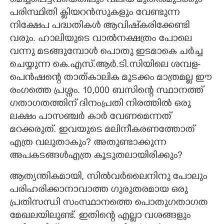
മെച്ചപ്പെട്ടവയെങ്കിലും വലിയ മുതൽമുടക്കും
പരിസ്ഥിതി ക്ലിയറൻസുകളും വേണ്ടുന്ന
നിക്ഷേപ പദ്ധതികൾ ആവിഷ്‌കരിക്കേണ്ടി
വരും. ഹാലിയുടെ വാൽനക്ഷത്രം പോലെ
വന്നു മടങ്ങുമ്പോൾ പൊതു ഇടമാകെ ചർച്ച
ചെയ്യുന്ന കെ.എസ്.ആർ.ടി.സിയിലെ ശമ്പള-
പെൻഷന്റെ താത്കാലിക മുടക്കം മാത്രമല്ല ഈ
രംഗത്തെ പ്രശ്നം. 10,000 ബസിന്റെ സ്ഥാനത്ത്
ഗതാഗതത്തിന് ദിനംപ്രതി നിരത്തിൽ ഒരു
ലക്ഷം പാസഞ്ചർ കാർ വേണമെന്നത്
മറക്കരുത്. ഇവയുടെ മലിനീകരണത്തോത്
എത്ര വലുതാകും?​ അതുണ്ടാക്കുന്ന
അപകടങ്ങൾഎത്ര കൂടുതലായിരിക്കും?​
ആത്യന്തികമായി,​ സിൽവർലൈനിനു പോലും
പരിഹരിക്കാനാവാത്ത ഗുരുതരമായ ഒരു
പ്രതിസന്ധി സംസ്ഥാനത്തെ പൊതുഗതാഗത
മേഖലയിലുണ്ട്. ഇതിന്റെ എല്ലാ വശങ്ങളും