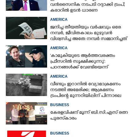
വൻസൈനിക നടപടി റദ്ദാക്കി ട്രംപ്;
കരാറിൽ ഉടൻ ധാരണ
AMERICA
ജനിച്ച തീയതിയും വർഷവും ഒരേ
നമ്പർ, ജീവിതകാലം മുഴുവൻ
×
Share this link
വിശ്വസിച്ച അതേ നമ്പർ സമ്മാനിച്ചത്
കോടികളുടെ ഭാഗ്യം
AMERICA
'കാമുകിയുടെ ആർത്തവരക്തം
ഫ്രീസറിൽ സൂക്ഷിക്കുന്നു':
പഠനങ്ങൾക്ക് വേണ്ടിയെന്ന്
വിശദീകരണം,​ ചർച്ചയായി ബ്രയാൻ
Copy Link
AMERICA
ജോൺസന്റെ പോസ്റ്റ്
വീണ്ടും ഇറാനിൽ വ്യോമാക്രമണം
നടത്തി അമേരിക്ക; ആക്രമണം
ട്രംപിന്റെ മുന്നറിയിപ്പിന് പിന്നാലെ
BUSINESS
കേരളവിഷന് മൂന്ന് ബി.സി.എസ് രത്ന
പുരസ്‌കാരം
BUSINESS