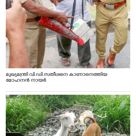
മുഖ്യമന്ത്രി വി.ഡി.സതീശനെ കാണാനെത്തിയ
മോഹനൻ നായർ