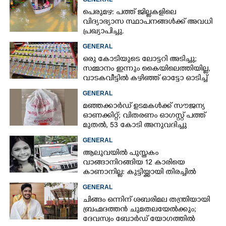
പെരുമഴ: പത്ത് ജില്ലകളിലെ
വിദ്യാഭ്യാസ സ്ഥാപനങ്ങൾക്ക് അവധി
പ്രഖ്യാപിച്ചു.
GENERAL
ഒരു കോടിയുടെ ലോട്ടറി അടിച്ചു;
സമ്മാനം ഇന്നും കൈയിലെത്തിയില്ല,
വാടകവീട്ടിൽ കഴിഞ്ഞ് ഓട്ടോ ഓടിച്ച്
73കാരൻ
GENERAL
മഞ്ഞക്കാർഡ് ഉടമകൾക്ക് സൗജന്യ
ഓണക്കിറ്റ്; വിതരണം ഓഗസ്റ്റ് പത്ത്
മുതൽ, 53 കോടി അനുവദിച്ചു
GENERAL
ആലുവയിൽ പുസ്തകം
വാങ്ങാനിറങ്ങിയ 12 കാരിയെ
കാണാനില്ല: കുട്ടിയ്ക്കായി തിരച്ചിൽ
GENERAL
ചിങ്ങം ഒന്നിന് ശബരിമല തന്ത്രിയായി
ബ്രഹ്മദത്തൻ ചുമതലയേൽക്കും;
ദേവസ്വം ബോർഡ് യോഗത്തിൽ