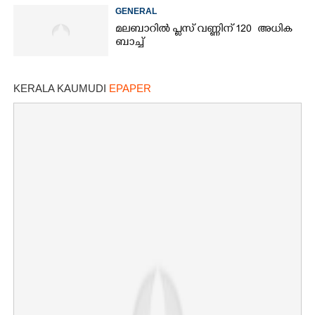
തീരുമാനം
GENERAL
മലബാറിൽ പ്ലസ് വണ്ണിന് 120 അധിക
ബാച്ച്
KERALA KAUMUDI
EPAPER