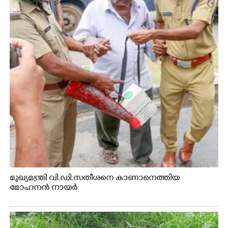
മുഖ്യമന്ത്രി വി.ഡി.സതീശനെ കാണാനെത്തിയ
മോഹനൻ നായർ