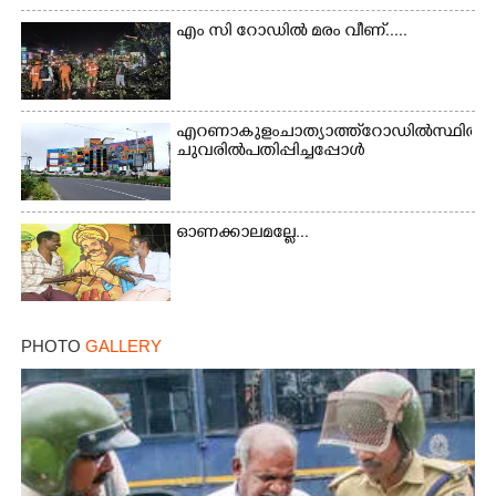
എം സി റോഡിൽ മരം വീണ്.....
എറണാകുളം ചാത്യാത്ത് റോഡിൽ സ്ഥിതി ചെയ്
ചുവരിൽ പതിപ്പിച്ചപ്പോൾ
×
ഓണക്കാലമല്ലേ...
Share this link
PHOTO
GALLERY
Copy Link