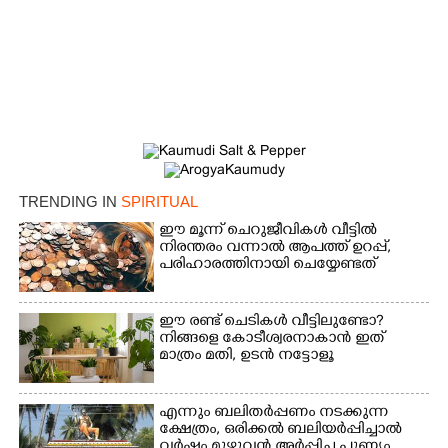
TRENDING IN
SPIRITUAL
ഈ മൂന്ന് ചെറുജീവികൾ വീട്ടിൽ
നിരന്തരം വന്നാൽ ആപത്ത് ഉറപ്പ്,​
പരിഹാരത്തിനായി ചെയ്യേണ്ടത്
ഈ രണ്ട് ചെടികൾ വീട്ടിലുണ്ടോ?​
നിങ്ങളെ കോടീശ്വരനാകാൻ ഇത്
മാത്രം മതി,​ ഉടൻ നട്ടോളൂ
എന്നും ബലിതർപ്പണം നടക്കുന്ന
×
Share this link
ക്ഷേത്രം,​ ഒരിക്കൽ ബലിയർപ്പിച്ചാൽ
വർഷം മുഴുവൻ അർപ്പിച്ച പുണ്യം