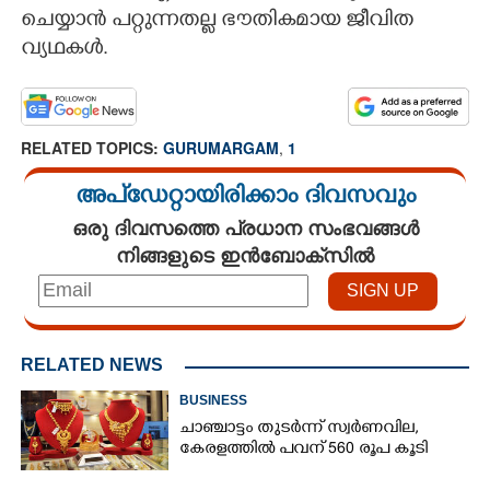
ചെയ്യാൻ പറ്റുന്നതല്ല ഭൗതികമായ ജീവിത
CARTOONS
വ്യഥകൾ.
LITERATURE
RELATED TOPICS:
GURUMARGAM
,
1
ZOOM
അപ്ഡേറ്റായിരിക്കാം ദിവസവും
ഒരു ദിവസത്തെ പ്രധാന സംഭവങ്ങൾ
CONTACT US
നിങ്ങളുടെ ഇൻബോക്സിൽ
RELATED NEWS
BUSINESS
ചാഞ്ചാട്ടം തുടർന്ന് സ്വർണവില,
കേരളത്തിൽ പവന് 560 രൂപ കൂടി