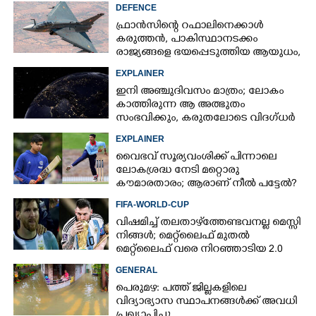
DEFENCE
ഫ്രാൻസിന്റെ റഫാലിനെക്കാൾ
കരുത്തൻ,​ പാകിസ്ഥാനടക്കം
രാജ്യങ്ങളെ ഭയപ്പെടുത്തിയ ആയുധം,​
ഇന്ത്യ നിർമ്മിച്ച എണ്ണം 100ലേക്ക്
EXPLAINER
ഇനി അഞ്ചുദിവസം മാത്രം; ലോകം
കാത്തിരുന്ന ആ അത്ഭുതം
സംഭവിക്കും, കരുതലോടെ വിദഗ്ധർ
EXPLAINER
വൈഭവ് സൂര്യവംശിക്ക് പിന്നാലെ
ലോകശ്രദ്ധ നേടി മറ്റൊരു
കൗമാരതാരം; ആരാണ് നീൽ പട്ടേൽ?
FIFA-WORLD-CUP
വിഷമിച്ച് തലതാഴ്‌ത്തേണ്ടവനല്ല മെസ്സി
നിങ്ങള്‍; മെറ്റ്‌ലൈഫ് മുതല്‍
മെറ്റ്‌ലൈഫ് വരെ നിറഞ്ഞാടിയ 2.0
GENERAL
പെരുമഴ: പത്ത് ജില്ലകളിലെ
വിദ്യാഭ്യാസ സ്ഥാപനങ്ങൾക്ക് അവധി
പ്രഖ്യാപിച്ചു.