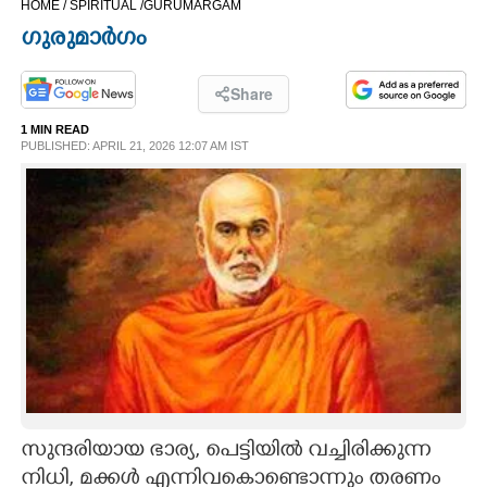
HOME /
SPIRITUAL /
GURUMARGAM
CINEMA
ഗുരുമാർഗം
OPINION
Share
1 MIN READ
PHOTOS
PUBLISHED: APRIL 21, 2026 12:07 AM IST
LIFESTYLE
SPIRITUAL
INFO+
ART
സുന്ദരിയായ ഭാര്യ, പെട്ടിയിൽ വച്ചിരിക്കുന്ന
ASTRO
നിധി, മക്കൾ എന്നിവകൊണ്ടൊന്നും തരണം