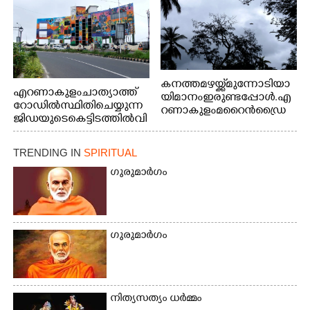
കനത്ത മഴയ്ക്ക് മുന്നോടിയാ
എറണാകുളം ചാത്യാത്ത്
യി മാനം ഇരുണ്ടപ്പോൾ. എ
റോഡിൽ സ്ഥിതി ചെയ്യുന്ന
റണാകുളം മറൈൻഡ്രൈ
ജിഡയുടെ കെട്ടിടത്തിൽ വി
വിൽ നിന്നുള്ള കാഴ്ച
വിധ മേഖലകളിൽ പ്രാഗ
ത്ഭ്യം തെളിയിച്ച സ്ത്രീകളു
TRENDING IN
SPIRITUAL
ടെ ചിത്രങ്ങൾ
ചുവരിൽ പതിപ്പിച്ചപ്പോൾ
ഗുരുമാർഗം
ഗുരുമാർഗം
നിത്യസത്യം ധർമ്മം