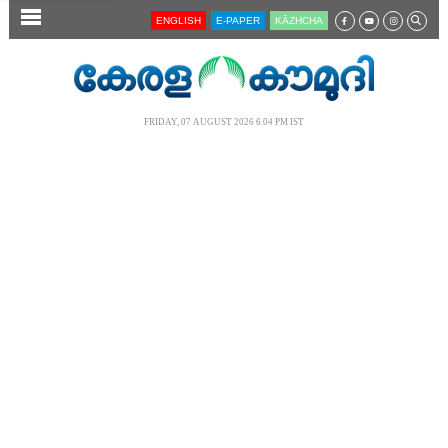
SECTIONS
ENGLISH
E-PAPER
KĀZHCHA
HOME
LATEST
FRIDAY, 07 AUGUST 2026 6.04 PM IST
AUDIO
NOTIFIED NEWS
POLL
KERALA
LOCAL
NEWS 360
CASE DIARY