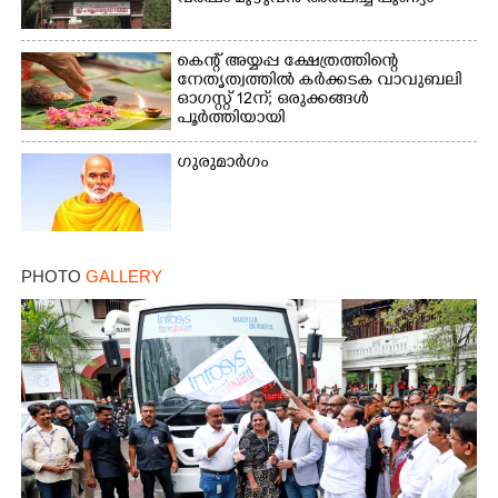
കെന്റ് അയ്യപ്പ ക്ഷേത്രത്തിന്റെ
നേതൃത്വത്തിൽ കർക്കടക വാവുബലി
ഓഗസ്റ്റ് 12ന്; ഒരുക്കങ്ങൾ
Copy Link
പൂർത്തിയായി
ഗുരുമാർഗം
PHOTO
GALLERY