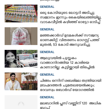
GENERAL
ഒരു കോടിയുടെ ലോട്ടറി അടിച്ചു;
സമ്മാനം ഇന്നും കൈയിലെത്തിയില്ല,
വാടകവീട്ടിൽ കഴിഞ്ഞ് ഓട്ടോ ഓടിച്ച്
73കാരൻ
GENERAL
മഞ്ഞക്കാർഡ് ഉടമകൾക്ക് സൗജന്യ
ഓണക്കിറ്റ്; വിതരണം ഓഗസ്റ്റ് പത്ത്
മുതൽ, 53 കോടി അനുവദിച്ചു
GENERAL
ആലുവയിൽ പുസ്തകം
വാങ്ങാനിറങ്ങിയ 12 കാരിയെ
കാണാനില്ല: കുട്ടിയ്ക്കായി തിരച്ചിൽ
GENERAL
ചിങ്ങം ഒന്നിന് ശബരിമല തന്ത്രിയായി
ബ്രഹ്മദത്തൻ ചുമതലയേൽക്കും;
ദേവസ്വം ബോർഡ് യോഗത്തിൽ
തീരുമാനം
GENERAL
മലബാറിൽ പ്ലസ് വണ്ണിന് 120 അധിക
ബാച്ച്