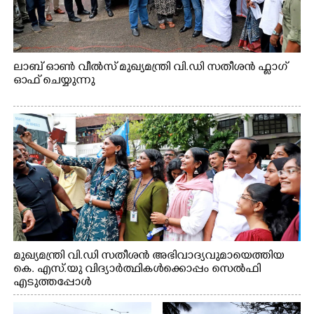
ലാബ് ഓൺ വീൽസ് മുഖ്യമന്ത്രി വി.ഡി സതീശൻ ഫ്ലാഗ്
ഓഫ് ചെയ്യുന്നു
മുഖ്യമന്ത്രി വി.ഡി സതീശൻ അഭിവാദ്യവുമായെത്തിയ
കെ. എസ്.യു വിദ്യാർത്ഥികൾക്കൊപ്പം സെൽഫി
എടുത്തപ്പോൾ