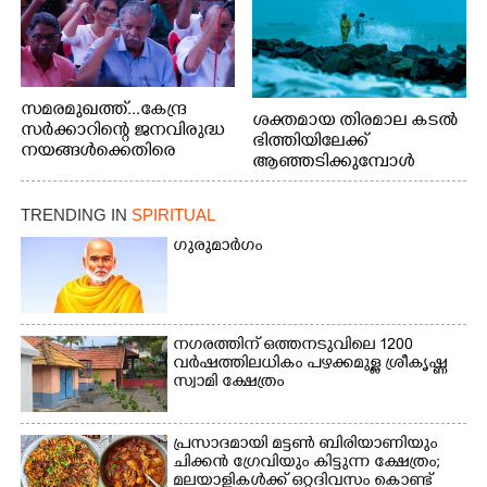
സമരമുഖത്ത്...കേന്ദ്ര
ശക്തമായ തിരമാല കടൽ
സർക്കാറിന്റെ ജനവിരുദ്ധ
ഭിത്തിയിലേക്ക്
നയങ്ങൾക്കെതിരെ
ആഞ്ഞടിക്കുമ്പോൾ
എറണാകുളം ബോട്ട് ജെട്ടി
അപകടകരമായ രീതിയിൽ
ബി.എസ്.എൻ.എൽ
മീൻ പിടിക്കുന്ന
ഓഫീസിനു മുന്നിൽ
TRENDING IN
SPIRITUAL
യുവാക്കൾ. ഞാറയ്ക്കൽ
കർഷക തൊഴിലാളി
ബീച്ചിൽ നിന്നുള്ള കാഴ്ച്ച
ഗുരുമാർഗം
സംയുക്ത സമര സമിതി
സംഘടിപ്പിച്ച ജയിൽ
നിറയ്ക്കൽ സമരത്തിൽ
പങ്കെടുത്തുകൊണ്ട്
മുദ്രാവാക്യം വിളിക്കുന്ന
നഗരത്തിന് ഒത്തനടുവിലെ 1200
മുൻ മന്ത്രി എസ്. ശർമ്മ
വർഷത്തിലധികം പഴക്കമുള്ള ശ്രീകൃഷ്ണ
സ്വാമി ക്ഷേത്രം
പ്രസാദമായി മട്ടൺ ബിരിയാണിയും
ചിക്കൻ ഗ്രേവിയും കിട്ടുന്ന ക്ഷേത്രം;
മലയാളികൾക്ക് ഒറ്റദിവസം കൊണ്ട്