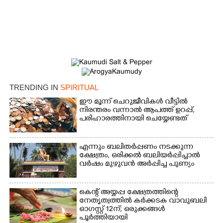
TRENDING IN
SPIRITUAL
ഈ മൂന്ന് ചെറുജീവികൾ വീട്ടിൽ
നിരന്തരം വന്നാൽ ആപത്ത് ഉറപ്പ്,​
പരിഹാരത്തിനായി ചെയ്യേണ്ടത്
എന്നും ബലിതർപ്പണം നടക്കുന്ന
ക്ഷേത്രം,​ ഒരിക്കൽ ബലിയർപ്പിച്ചാൽ
വർഷം മുഴുവൻ അർപ്പിച്ച പുണ്യം
×
Share this link
കെന്റ് അയ്യപ്പ ക്ഷേത്രത്തിന്റെ
നേതൃത്വത്തിൽ കർക്കടക വാവുബലി
ഓഗസ്റ്റ് 12ന്; ഒരുക്കങ്ങൾ
പൂർത്തിയായി