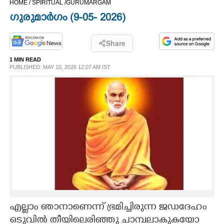
HOME /
SPIRITUAL /
GURUMARGAM
CINEMA
ഗുരുമാർഗം (9-05- 2026)​
OPINION
Share
1 MIN READ
PHOTOS
PUBLISHED: MAY 10, 2026 12:07 AM IST
LIFESTYLE
SPIRITUAL
INFO+
ART
എല്ലാം ഞാനാണെന്ന് ഭ്രമിച്ചിരുന്ന ജഡദേഹം
ASTRO
ഒടുവിൽ തീയിലെരിഞ്ഞു ചാമ്പലാകുകയോ