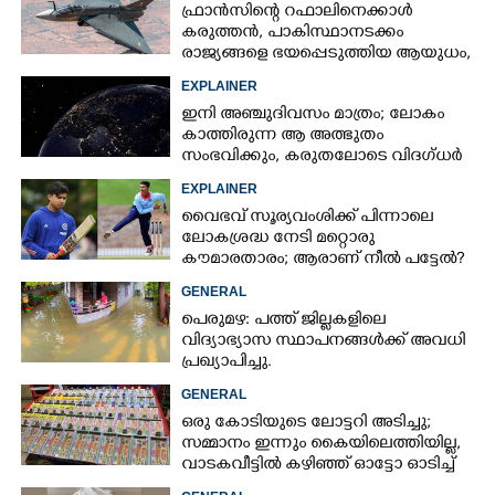
ഫ്രാൻസിന്റെ റഫാലിനെക്കാൾ
കരുത്തൻ,​ പാകിസ്ഥാനടക്കം
രാജ്യങ്ങളെ ഭയപ്പെടുത്തിയ ആയുധം,​
ഇന്ത്യ നിർമ്മിച്ച എണ്ണം 100ലേക്ക്
EXPLAINER
ഇനി അഞ്ചുദിവസം മാത്രം; ലോകം
കാത്തിരുന്ന ആ അത്ഭുതം
സംഭവിക്കും, കരുതലോടെ വിദഗ്ധർ
EXPLAINER
വൈഭവ് സൂര്യവംശിക്ക് പിന്നാലെ
ലോകശ്രദ്ധ നേടി മറ്റൊരു
കൗമാരതാരം; ആരാണ് നീൽ പട്ടേൽ?
GENERAL
പെരുമഴ: പത്ത് ജില്ലകളിലെ
വിദ്യാഭ്യാസ സ്ഥാപനങ്ങൾക്ക് അവധി
പ്രഖ്യാപിച്ചു.
GENERAL
ഒരു കോടിയുടെ ലോട്ടറി അടിച്ചു;
സമ്മാനം ഇന്നും കൈയിലെത്തിയില്ല,
വാടകവീട്ടിൽ കഴിഞ്ഞ് ഓട്ടോ ഓടിച്ച്
73കാരൻ