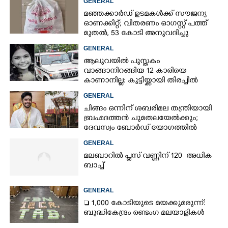
GENERAL
മഞ്ഞക്കാർഡ് ഉടമകൾക്ക് സൗജന്യ
ഓണക്കിറ്റ്; വിതരണം ഓഗസ്റ്റ് പത്ത്
മുതൽ, 53 കോടി അനുവദിച്ചു
GENERAL
ആലുവയിൽ പുസ്തകം
വാങ്ങാനിറങ്ങിയ 12 കാരിയെ
കാണാനില്ല: കുട്ടിയ്ക്കായി തിരച്ചിൽ
GENERAL
ചിങ്ങം ഒന്നിന് ശബരിമല തന്ത്രിയായി
ബ്രഹ്മദത്തൻ ചുമതലയേൽക്കും;
ദേവസ്വം ബോർഡ് യോഗത്തിൽ
തീരുമാനം
GENERAL
മലബാറിൽ പ്ലസ് വണ്ണിന് 120 അധിക
ബാച്ച്
GENERAL
 1,000 കോടിയുടെ മയക്കുമരുന്ന്:
ബുദ്ധികേന്ദ്രം രണ്ടംഗ മലയാളികൾ