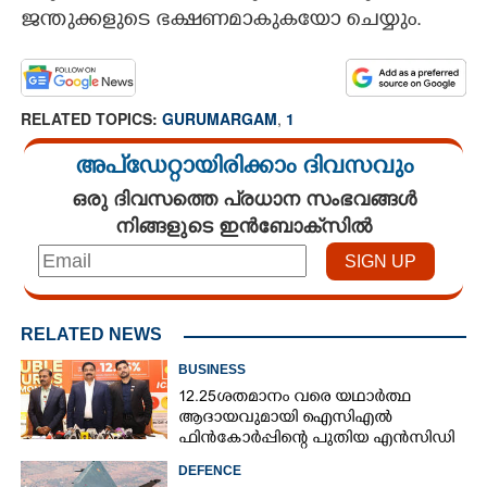
ജന്തുക്കളുടെ ഭക്ഷണമാകുകയോ ചെയ്യും.
CARTOONS
LITERATURE
RELATED TOPICS:
GURUMARGAM
,
1
ZOOM
അപ്ഡേറ്റായിരിക്കാം ദിവസവും
ഒരു ദിവസത്തെ പ്രധാന സംഭവങ്ങൾ
നിങ്ങളുടെ ഇൻബോക്സിൽ
CONTACT US
RELATED NEWS
BUSINESS
12.25ശതമാനം വരെ യഥാർത്ഥ
ആദായവുമായി ഐസിഎൽ
ഫിൻകോർപ്പിന്റെ പുതിയ എൻസിഡി
ഇഷ്യു ആരംഭിക്കുന്നു
DEFENCE