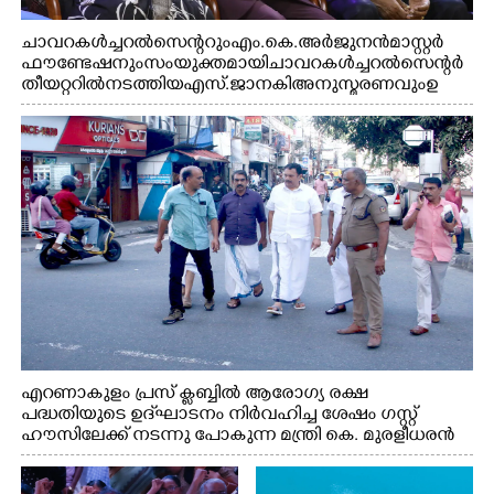
ചാവറ കൾച്ചറൽ സെന്ററും എം.കെ. അർജുനൻ മാസ്റ്റർ
ഫൗണ്ടേഷനും സംയുക്തമായി ചാവറ കൾച്ചറൽ സെന്റർ
തീയറ്ററിൽ നടത്തിയ എസ്. ജാനകി അനുസ്മരണവും ഉ
ദ്ഘാടനം ചെയ്യാനെത്തിയ സംഗീത സംവിധായകൻ ജെറി
അമൽദേവ്, ഗായിക ജെൻസി, എം.കെ. അർജുനൻ
ഫൗണ്ടേഷൻ ചെയർമാൻ ഡോ. രാധാകൃഷ്ണൻ എന്നിവർ
എറണാകുളം പ്രസ് ക്ലബ്ബിൽ ആരോഗ്യ രക്ഷ
പദ്ധതിയുടെ ഉദ്‌ഘാടനം നിർവഹിച്ച ശേഷം ഗസ്റ്റ്
ഹൗസിലേക്ക് നടന്നു പോകുന്ന മന്ത്രി കെ. മുരളീധരൻ