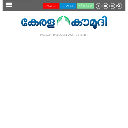
SECTIONS
ENGLISH
E-PAPER
KĀZHCHA
HOME
LATEST
MONDAY, 10 AUGUST 2026 7.32 PM IST
AUDIO
NOTIFIED NEWS
POLL
KERALA
LOCAL
NEWS 360
CASE DIARY