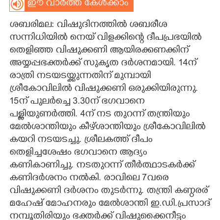
ഈ വാർത്ത കേൾക്കാം
CARTOONS
ശബരിമല: വിഷുദിനത്തിൽ ശബരീശ
സന്നിധിയിൽ നെയ് വിളക്കിന്റെ ദീപപ്രഭയിൽ
LITERATURE
തെളിഞ്ഞ വിഷുക്കണി ആയിരക്കണക്കിന്
അയ്യപ്പഭക്തർക്ക് സുകൃത ദർശനമായി. 14ന്
ZOOM
രാത്രി നടയടയ്ക്കുന്നതിന് മുമ്പായി
ശ്രീകോവിലിൽ വിഷുക്കണി ഒരുക്കിയിരുന്നു.
15ന് പുലർച്ചെ 3.30ന് ഭഗവാനെ
CONTACT US
പള്ളിയുണർത്തി. 4ന് നട തുറന്ന് തന്ത്രിയും
മേൽശാന്തിയും കീഴ്ശാന്തിയും ശ്രീകോവിലിൽ
കയറി നടയടച്ചു. ശ്രീലകത്ത് ദീപം
തെളിച്ചശേഷം ഭഗവാനെ ആദ്യം
കണികാണിച്ചു. നടതുറന്ന് തീർത്ഥാടകർക്ക്
കണിദർശനം നൽകി. രാവിലെ 7വരെ
വിഷുക്കണി ദർശനം തുടർന്നു. തന്ത്രി കണ്ഠരര്
മഹേഷ് മോഹനരും മേൽശാന്തി ഇ.ഡി.പ്രസാദ്
നമ്പൂതിരിയും ഭക്തർക്ക് വിഷുക്കൈനീട്ടം