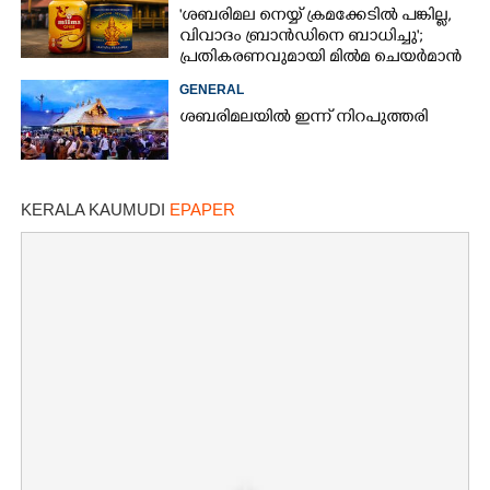
'ശബരിമല നെയ്യ് ക്രമക്കേടിൽ പങ്കില്ല,
വിവാദം ബ്രാൻഡിനെ ബാധിച്ചു';
പ്രതികരണവുമായി മിൽമ ചെയർമാൻ
GENERAL
ശബരിമലയിൽ ഇന്ന് നിറപുത്തരി
KERALA KAUMUDI
EPAPER