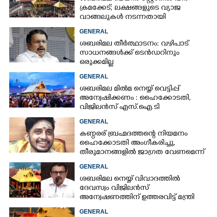
ക്രമക്കേട്; ലക്ഷങ്ങളുടെ വ്യാജ
വാങ്ങലുകൾ നടന്നതായി
കണ്ടെത്തൽ
GENERAL
ശബരിമല തീർത്ഥാടനം: വഴിപാട്
സാധനങ്ങൾക്ക് ടെൻഡറിനും
ഒരുക്കമില്ല
GENERAL
ശബരിമല മിൽമ നെയ്യ് വെട്ടിപ്പ്
അന്വേഷിക്കണം : ഹൈക്കോടതി,​
വിജിലൻസ് എസ്.ഐ.ടി
രൂപീകരിക്കാൻ ഉത്തരവ്
GENERAL
കണ്ഠരര് ബ്രഹ്മദത്തന്റെ നിയമനം
ഹൈക്കോടതി അംഗീകരിച്ചു,​
തീരുമാനങ്ങളിൽ ജാഗ്രത വേണമെന്ന്
ദേവസ്വംബെഞ്ച്
GENERAL
ശബരിമല നെയ്യ് വിവാദത്തിൽ
ദേവസ്വം വിജിലൻസ്
അന്വേഷണത്തിന് ഉത്തരവിട്ട് മന്ത്രി
കെ മുരളീധരൻ
GENERAL