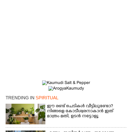
×
Share this link
TRENDING IN
SPIRITUAL
Copy Link
ഈ രണ്ട് ചെടികൾ വീട്ടിലുണ്ടോ?​
നിങ്ങളെ കോടീശ്വരനാകാൻ ഇത്
മാത്രം മതി,​ ഉടൻ നട്ടോളൂ