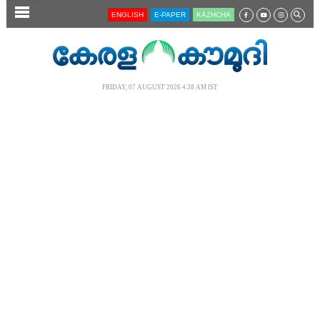
SECTIONS
ENGLISH
E-PAPER
KĀZHCHA
HOME
LATEST
FRIDAY, 07 AUGUST 2026 4.38 AM IST
AUDIO
NOTIFIED NEWS
POLL
KERALA
LOCAL
NEWS 360
CASE DIARY