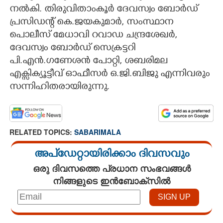
നൽകി. തിരുവിതാംകൂർ ദേവസ്വം ബോർഡ്
പ്രസിഡന്റ് കെ.ജയകുമാർ, സംസ്ഥാന
പൊലീസ് മേധാവി റവാഡ ചന്ദ്രശേഖർ,
ദേവസ്വം ബോർഡ് സെക്രട്ടറി
പി.എൻ.ഗണേശൻ പോറ്റി, ശബരിമല
എക്സിക്യൂട്ടീവ് ഓഫീസർ ഒ.ജി.ബിജു എന്നിവരും
സന്നിഹിതരായിരുന്നു.
RELATED TOPICS:
SABARIMALA
അപ്ഡേറ്റായിരിക്കാം ദിവസവും
ഒരു ദിവസത്തെ പ്രധാന സംഭവങ്ങൾ
നിങ്ങളുടെ ഇൻബോക്സിൽ