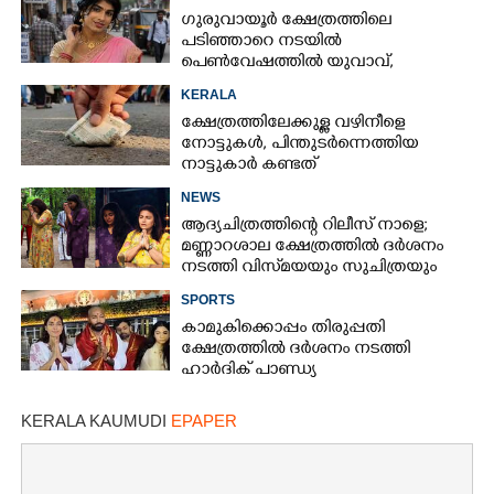
ഗുരുവായൂർ ക്ഷേത്രത്തിലെ
പടിഞ്ഞാറെ നടയിൽ
പെൺവേഷത്തിൽ യുവാവ്,​
കസ്റ്റഡിയിലെടുത്തപ്പോൾ
KERALA
തെളിഞ്ഞത് വൻഗൂഢാലോചന
ക്ഷേത്രത്തിലേക്കുള്ള വഴിനീളെ
നോട്ടുകൾ,​ പിന്തുടർന്നെത്തിയ
നാട്ടുകാർ കണ്ടത്
NEWS
ആദ്യചിത്രത്തിന്റെ റിലീസ് നാളെ;
മണ്ണാറശാല ക്ഷേത്രത്തിൽ ദർശനം
നടത്തി വിസ്‌മയയും സുചിത്രയും
SPORTS
കാമുകിക്കൊപ്പം തിരുപ്പതി
ക്ഷേത്രത്തിൽ ദർശനം നടത്തി
ഹാർദിക് പാണ്ഡ്യ
KERALA KAUMUDI
EPAPER