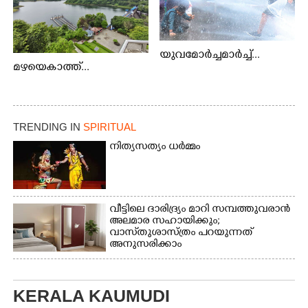
യുവമോർച്ചമാർച്ച്...
മഴയെകാത്ത്...
TRENDING IN
SPIRITUAL
നിത്യസത്യം ധർമ്മം
വീട്ടിലെ ദാരിദ്ര്യം മാറി സമ്പത്തുവരാൻ
അലമാര സഹായിക്കും;
വാസ്‌തുശാസ്ത്രം പറയുന്നത്
അനുസരിക്കാം
KERALA KAUMUDI