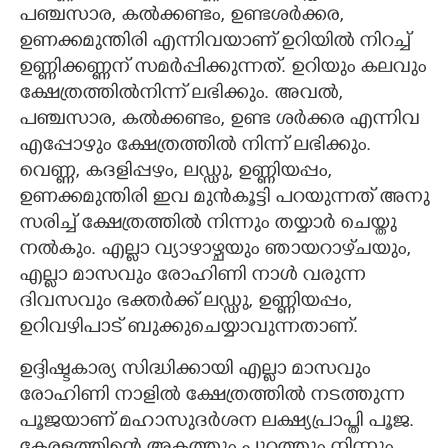
പഞ്ചസാര, കൽക്കണ്ടം, ഉണ്ടശർക്കര,
ഉണക്കമുന്തി​രി എന്നിവയാണ് ഉറിയിൽ നിറച്ച്
ഉണ്ണിക്കണ്ണന് സമർപ്പിക്കുന്നത്. ഉറിയും കലവും
ക്ഷേത്രത്തിൽനിന്ന് ലഭിക്കും. അവൽ,
പഞ്ചസാര, കൽക്കണ്ടം, ഉണ്ട ശർ​ക്ക​ര എന്നിവ
എപ്പോഴും ക്ഷേത്രത്തിൽ നിന്ന് ലഭി​ക്കും.
വെണ്ണ, ക​ദ​ളിപ്പഴം, ലഡ്ഡു, ഉണ്ണി​യപ്പം,
ഉണക്കമുന്തിരി ഇവ മുൻകൂട്ടി പറയുന്നത് അനു​
സ​രിച്ച് ക്ഷേത്രത്തിൽ നിന്നും തയ്യാർ ചെയ്തു
നൽ​കും. എല്ലാ വ്യാഴാഴ്ചയും ഞായറാഴ്​ച​യും,
എല്ലാ മാസവും രോഹിണി നാൾ വരുന്ന
ദിവസവും ഭക്തർക്ക് ലഡ്ഡു, ഉണ്ണി​യപ്പം,
ഉറിവഴിപാട് ബുക്കുചെയ്യാവുന്ന​താ​ണ്.
ഉദ്ദിഷ്ടകാര്യ സിദ്ധിക്കായി എല്ലാ മാസവും
രോഹിണി നാളിൽ ക്ഷേത്രത്തിൽ നടത്തുന്ന
പൂജയാണ് മഹാസുദർശന ലക്ഷ്യപ്രാപ്തി പൂജ.