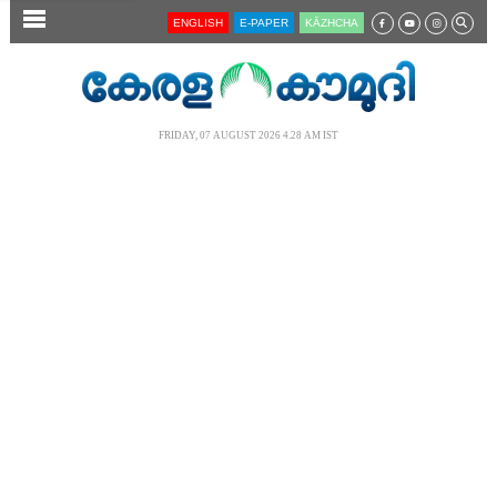
SECTIONS
ENGLISH
E-PAPER
KĀZHCHA
HOME
LATEST
FRIDAY, 07 AUGUST 2026 4.28 AM IST
AUDIO
NOTIFIED NEWS
POLL
KERALA
LOCAL
NEWS 360
CASE DIARY