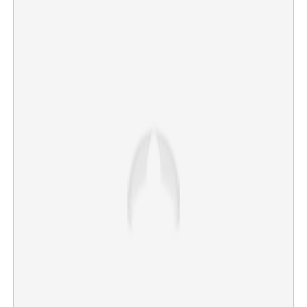
×
Share this link
Copy Link