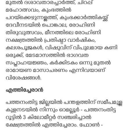
മുതൽ ദശാവതാരച്ചാർത്ത്, ചിറപ്പ്
മഹോത്സവം, കുംഭത്തിൽ
പറയ്ക്കെഴുന്നള്ളത്ത്, കുംഭക്കാർത്തികയ്ക്ക്
ദേവീനടയിൽ പൊങ്കാല, രോഹിണി
തിരുവുത്സവം, മീനത്തിലെ രോഹിണി
നക്ഷത്രത്തിൽ പ്രതിഷ്ഠാ വാർഷികം,
കലശപൂജകൾ, വിഷുവിന് വിപുലമായ കണി
ഒരുക്ക്, മേടമാസത്തിൽ ഭാഗവത
സപ്താഹയജ്ഞം, കർക്കിടകം ഒന്നു മുതൽ
രാമായണ മാസാചരണം എന്നിവയാണ്
വിശേഷങ്ങൾ.
എത്തിച്ചേരാൻ
പത്തനംതിട്ട ജില്ലയിൽ പന്തള​ത്തിന് സമീപമുള്ള
കുളനടയിൽ നിന്നും ഓമല്ലൂർ -​ പത്തനംതിട്ട
റൂട്ടിൽ 3 കി​ലോ​മീറ്റർ സഞ്ചരിച്ചാൽ
ക്ഷേത്രത്തിൽ എത്തിച്ചേരാം. ഫോൺ -