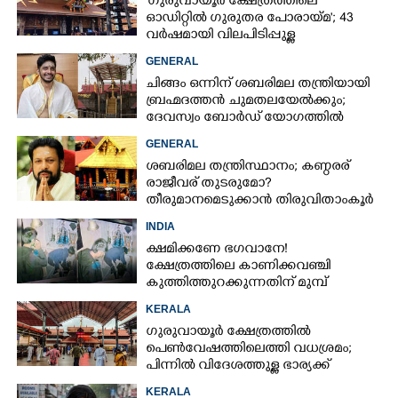
'ഗുരുവായൂർ ക്ഷേത്രത്തിലെ
ഓഡിറ്റിൽ ഗുരുതര പോരായ്മ'; 43
വർഷമായി വിലപിടിപ്പുള്ള
വസ്തുക്കളുടെ പരിശോധന
GENERAL
നടത്തിയിട്ടില്ലെന്ന് ഹൈക്കോടതി
ചിങ്ങം ഒന്നിന് ശബരിമല തന്ത്രിയായി
ബ്രഹ്മദത്തൻ ചുമതലയേൽക്കും;
ദേവസ്വം ബോർഡ് യോഗത്തിൽ
തീരുമാനം
GENERAL
ശബരിമല തന്ത്രിസ്ഥാനം; കണ്ഠരര്
രാജീവര് തുടരുമോ?
തീരുമാനമെടുക്കാൻ തിരുവിതാംകൂർ
ദേവസ്വം ബോർഡ്
INDIA
ക്ഷമിക്കണേ ഭഗവാനേ!
ക്ഷേത്രത്തിലെ കാണിക്കവഞ്ചി
കുത്തിത്തുറക്കുന്നതിന് മുമ്പ്
പ്രാർത്ഥിച്ച് കള്ളന്മാർ
KERALA
ഗുരുവായൂർ ക്ഷേത്രത്തിൽ
പെൺവേഷത്തിലെത്തി വധശ്രമം;
പിന്നിൽ വിദേശത്തുള്ള ഭാര്യക്ക്
ചിത്രങ്ങൾ അയച്ചതിലെ പക
KERALA