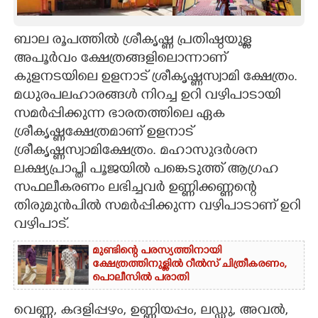
CARTOONS
ബാല രൂപത്തിൽ ശ്രീകൃഷ്ണ പ്രതിഷ്ഠയുള്ള
അപൂർവം ക്ഷേത്രങ്ങളിലൊന്നാണ്
LITERATURE
കുളനടയിലെ ഉളനാട് ശ്രീകൃഷ്ണസ്വാമി ക്ഷേത്രം.
മധുരപലഹാരങ്ങൾ നിറച്ച ഉറി വഴിപാടായി
ZOOM
സമർപ്പിക്കുന്ന ഭാരതത്തിലെ ഏക
ശ്രീകൃഷ്ണക്ഷേത്രമാണ് ഉളനാട്
CONTACT US
ശ്രീകൃഷ്ണസ്വാമിക്ഷേത്രം. മഹാസുദർശന
ലക്ഷ്യപ്രാപ്തി പൂജയിൽ പങ്കെടുത്ത് ആഗ്രഹ
സഫലീകരണം ലഭിച്ചവർ ഉണ്ണിക്കണ്ണന്റെ
തിരുമുൻപിൽ സമർപ്പിക്കുന്ന വഴിപാടാണ് ഉറി
വഴിപാട്.
മുണ്ടിന്റെ പരസ്യത്തിനായി
ക്ഷേത്രത്തിനുള്ളിൽ റീൽസ് ചിത്രീകരണം,
പൊലീസിൽ പരാതി
വെണ്ണ, ക​ദ​ളിപ്പഴം, ഉണ്ണിയപ്പം, ല​ഡ്ഡു, അവൽ,