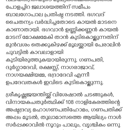
വലിയതന്ത്രിയുടെ മുഖ്യകാർമ്മികത്വത്തിൽ
പോളച്ചിറ ജലാശയത്തിന് സമീപം
ബാലഗോപാല പ്രതിഷ്ഠ നടത്തി. ഭഗവദ്
ചൈതന്യം വർദ്ധിച്ചതോടെ കായൽ മാടനെ
കാണാതായി. ഭഗവാൻ ഉണ്ണിക്കണ്ണൻ കായൽ
മാടന് മോക്ഷമേകി താൻ കുടികൊള്ളുന്നതിന്
മുൻവശം തെക്കുകിഴക്ക് മൂലയ്ക്കായി പേരാലിൻ
ചുവട്ടിൽ കാവലാളായി
കുടിയിരുത്തുകയായിരുന്നു. ഗണപതി,
ദുർഗ്ഗാദേവി, രക്ഷസ്സ്, നാഗരാജാവ്,
നാഗയക്ഷിയമ്മ, ഭദ്രാദേവി എന്നീ
ഉപദേവതകൾ ഇവിടെ കുടികൊള്ളുന്നു.
ശ്രീകൃഷ്ണജയന്തിയ്ക്ക് വിശേഷാൽ ചടങ്ങുകൾ,
വിനായകചതുർത്ഥിക്ക് 108 നാളികേരത്തിന്റെ
അഷ്ടദ്രവ്യ മഹാഗണപതിഹോമം, ഗണപതിക്ക്
അപ്പം മൂടൽ, തുലാമാസത്തെ ആയില്യം നാൾ
സർപ്പക്കാവിൽ നൂറും പാലും, വൃശ്ചികം ഒന്നു