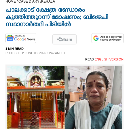
HOME /
CASE DIARY /
KERALA
CINEMA
പാലക്കാട് ക്ഷേത്ര ഭണ്ഡാരം
കുത്തിത്തുറന്ന് മോഷണം; ബിജെപി
OPINION
സ്ഥാനാർത്ഥി പിടിയിൽ
PHOTOS
Share
1 MIN READ
PUBLISHED: JUNE 03, 2026 11:42 AM IST
LIFESTYLE
READ
ENGLISH VERSION
SPIRITUAL
INFO+
ART
ASTRO