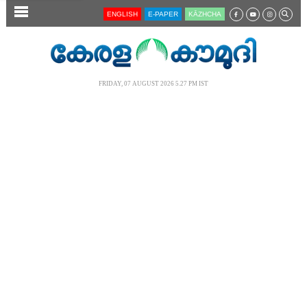
SECTIONS
ENGLISH
E-PAPER
KĀZHCHA
HOME
LATEST
FRIDAY, 07 AUGUST 2026 5.27 PM IST
AUDIO
NOTIFIED NEWS
POLL
KERALA
LOCAL
NEWS 360
CASE DIARY