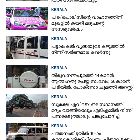
പ്രതി ഓടി രക്ഷപ്പെട്ടു
KERALA
പിങ്ക് പൊലീസിന്റെ വാഹനത്തിന്
മുകളിൽ കയറി മദ്യപന്റെ
അസഭ്യവ‌ർഷം
KERALA
പട്ടാപ്പകൽ വൃദ്ധയുടെ കഴുത്തിൽ
നിന്ന് സ്വർണമാല കവർന്നു
KERALA
തിരുവനന്തപുരത്ത് 14കാരൻ
ആത്മഹത്യ ചെയ്ത സംഭവം; 58കാരൻ
പിടിയിൽ, പോക്‌സോ ചുമത്തി അറസ്റ്റ്
KERALA
സുരക്ഷ എവിടെ?​ തലസ്ഥാനത്ത്
മദ്യം വാങ്ങിയാലും എടിഎമ്മിൽ നിന്ന്
പണമെടുത്താലും പങ്കുചോദിച്ച്
സാമൂഹ്യവിരുദ്ധർ
KERALA
പത്തനംതിട്ടയിൽ 10-ാം