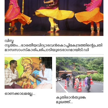
വിസ്മ
നൃത്തം...ഭാരതീയ വിദ്യാഭവൻ കൊച്ചി കേന്ദ്രത്തിന്റെ പ്രതി
മാസ സാംസ്കാരി പരിപാടിയുടെ ഭാഗമായി ടി.ഡി
റോഡിലെ ഭാരതീയ വിദ്യാഭവൻ സർദാർ പട്ടേൽ
സഭാഗൃഹത്തിൽ പ്രശസ്ത കഥക് നർത്തകി എം.
അക്ഷത അവതരിപ്പിച്ച ലയ നമൻ കഥകിൽ നിന്ന്
ഓണക്കാലമല്ലേ...
കുതിരാൻതുരങ്ക
മുഖത്ത്...