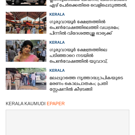
ക്ലാസുകാരിക്ക് പീഡനം; പിതാവടക്കം
ഏഴ് പേർക്കെതിരെ വെളിപ്പെടുത്തൽ,
മൂന്നുപേർ അറസ്റ്റിൽ
KERALA
ഗുരുവായൂർ ക്ഷേത്രത്തിൽ
പെൺവേഷത്തിലെത്തി വധശ്രമം;
പിന്നിൽ വിദേശത്തുള്ള ഭാര്യക്ക്
ചിത്രങ്ങൾ അയച്ചതിലെ പക
KERALA
ഗുരുവായൂർ ക്ഷേത്രത്തിലെ
പടിഞ്ഞാറെ നടയിൽ
പെൺവേഷത്തിൽ യുവാവ്,​
കസ്റ്റഡിയിലെടുത്തപ്പോൾ
KERALA
തെളിഞ്ഞത് വൻഗൂഢാലോചന
മലപ്പുറത്തെ നൃത്താദ്ധ്യാപികയുടെ
മരണം കൊലപാതകം; പ്രതി
സ്റ്റേഷനിൽ കീഴടങ്ങി
KERALA KAUMUDI
EPAPER