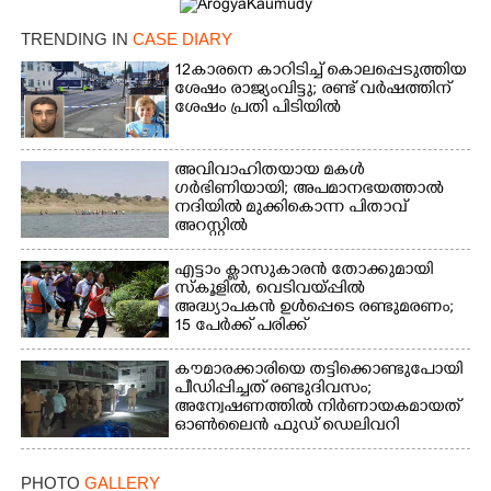
TRENDING IN
CASE DIARY
Copy Link
12കാരനെ കാറിടിച്ച് കൊലപ്പെടുത്തിയ
ശേഷം രാജ്യംവിട്ടു; രണ്ട് വർഷത്തിന്
ശേഷം പ്രതി പിടിയിൽ
അവിവാഹിതയായ മകൾ
ഗർഭിണിയായി; അപമാനഭയത്താൽ
നദിയിൽ മുക്കികൊന്ന പിതാവ്
അറസ്റ്റിൽ
എട്ടാം ക്ളാസുകാരൻ തോക്കുമായി
സ്കൂളിൽ, വെടിവയ്പ്പിൽ
അദ്ധ്യാപകൻ ഉൾപ്പെടെ രണ്ടുമരണം;
15 പേർക്ക് പരിക്ക്
കൗമാരക്കാരിയെ തട്ടിക്കൊണ്ടുപോയി
പീഡിപ്പിച്ചത് രണ്ടുദിവസം;
അന്വേഷണത്തിൽ നിർണായകമായത്
ഓൺലൈൻ ഫുഡ് ഡെലിവറി
PHOTO
GALLERY