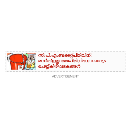
സി.പി.എം ബക്കറ്റ് പിരിവിന്:
രസീത് ഇല്ലാത്ത പിരിവിനെ ചോദ്യം
ചെയ്ത് കീഴ്ഘടകങ്ങൾ
ADVERTISEMENT