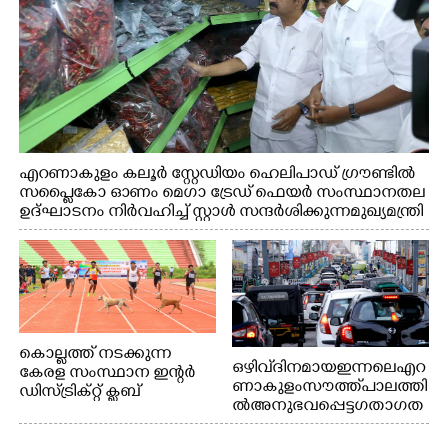
എറണാകുളം കലൂർ സ്റ്റേഡിയം ഹെലിപാഡ് ഗ്രൗണ്ടിൽ
സപ്ളൈകോ ഓണം മെഗാ ട്രേഡ് ഫെയർ സംസ്ഥാനതല
ഉദ്ഘാടനം നിർവഹിച്ച് സ്റ്റാൾ സന്ദർശിക്കുന്ന മുഖ്യമന്ത്രി
വി.ഡി. സതീശൻ. മന്ത്രി അനൂപ് ജേക്കബ് സമീപം
കൊല്ലത്ത് നടക്കുന്ന
ഒഴിവ് ദിനമായ ഇന്നലെ എറ
കേരള സംസ്ഥാന ഇന്റർ
ണാകുളം സൗത്ത് പാലത്തി
ഡിസ്ട്രിക്റ്റ് ക്ലബ്
ൽ അനുഭവപ്പെട്ട ഗതാഗത
അത്‌ലറ്റിക്
ക്കുരുക്ക്
ചാമ്പ്യൻഷിപ്പിൽ അണ്ടർ