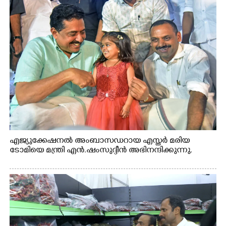
എജ്യുക്കേഷനൽ അംബാസഡറായ എസ്തർ മരിയ
ടോമിയെ മന്ത്രി എൻ.ഷംസുദ്ദീൻ അഭിനന്ദിക്കുന്നു.