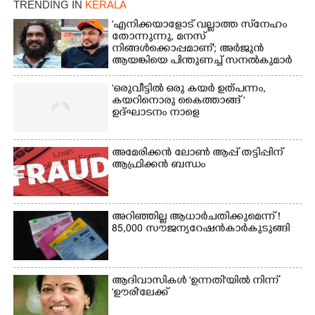
20 ആൺകുട്ടികളുടെ 200
TRENDING IN
KERALA
മീറ്റർ ഓട്ടം ഫൈനൽ
'എനിക്കയാളോട് വല്ലാത്ത സ്‌നേഹം
മത്സരത്തിനിടെ സിന്തറ്റിക്
തോന്നുന്നു, മനസ്
ട്രാക്കിന് കുറുകെ ഓടുന്ന
നിങ്ങൾക്കൊപ്പമാണ്'; അർജുൻ
നായകൾ.
ആയങ്കിയെ പിന്തുണച്ച് സനൽകുമാർ
'ഒരുവീട്ടിൽ ഒരു കയർ ഉത്പന്നം,
കയറിനൊരു കൈത്താങ്ങ് '
ഉദ്ഘാടനം നാളെ
അമേരിക്കൻ ലോൺ ആപ്പ് തട്ടിപ്പിന്
ആഫ്രിക്കൻ ബന്ധം
അറിഞ്ഞില്ല ആധാർ ചതിക്കുമെന്ന് !
85,000 സൗജന്യ റേഷൻകാർ കുടുങ്ങി
ആദിവാസികൾ 'ഉന്നതി'യിൽ നിന്ന്
'ഊരി'ലേക്ക്