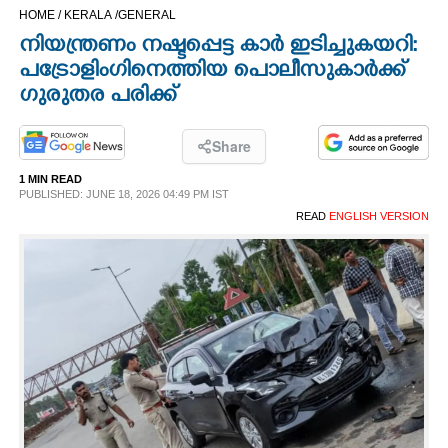
HOME /
KERALA /
GENERAL
CINEMA
നിയന്ത്രണം നഷ്ടപ്പെട്ട കാർ ഇടിച്ചുകയറി:
പട്രോളിംഗിനെത്തിയ പൊലീസുകാർക്ക്
OPINION
ഗുരുതര പരിക്ക്
PHOTOS
Share
1 MIN READ
LIFESTYLE
PUBLISHED: JUNE 18, 2026 04:49 PM IST
READ
ENGLISH VERSION
SPIRITUAL
INFO+
ART
ASTRO