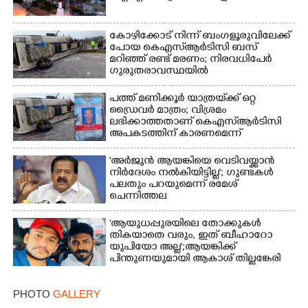
കോഴിക്കോട് നിന്ന് ബംഗളൂരുവിലേക്ക്
പോയ കെഎസ്‌ആർടിസി ബസ്
മറിഞ്ഞ് രണ്ട് മരണം; നിരവധിപേർ
ഗുരുതരാവസ്ഥയിൽ
പത്ത് മണിക്കൂർ യാത്രയ്‌ക്ക് ഒറ്റ
ഡ്രൈവർ മാത്രം; വിശ്രമം
ലഭിക്കാത്തതാണ് കെഎസ്‌ആർടിസി
അപകടത്തിന് കാരണമെന്ന്
വിമർശനം
'അർജുൻ ആയങ്കിയെ വെടിവയ്ക്കാൻ
നിർദേശം നൽകിയിട്ടില്ല'; ഗുണ്ടകൾ
പലതും പറയുമെന്ന് രമേശ്
ചെന്നിത്തല
'ആയുധപ്പുരയിലെ തോക്കുകൾ
തികയാതെ വരും, ഇത് ബീഹാറോ
യുപിയോ അല്ല';ആയങ്കിക്ക്
പിന്തുണയുമായി ആകാശ് തില്ലങ്കേരി
PHOTO
GALLERY