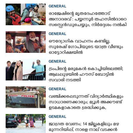
GENERAL
രാജേഷിന്റെ മൃതദേഹത്തോട്
അനാദരവ് : പയ്യന്നൂർ തഹസിൽദാറെ
സസ്പെൻഡുചെയ്യും, നിർദ്ദേശം നൽകി
മന്ത്രി
GENERAL
ഔദ്യോഗിക വാഹനം കണ്ടില്ല,
സുരേഷ് ഗോപിയുടെ യാത്ര വീണ്ടും
ഓട്ടോറിക്ഷയിൽ
GENERAL
ട്രംപിന്റെ മരുമകൻ കൊച്ചിയിലെത്തി;
ആലപ്പുഴയിൽ ഹൗസ് ബോട്ടിൽ
സവാരി നടത്തി
GENERAL
വഞ്ചിക്കപ്പെടുന്നത് വിദ്യാർത്ഥികളും
സാധാരണക്കാരും; മ്യൂൾ അക്കൗണ്ട്
ഉടമകളാകാതെ ശ്രദ്ധിക്കുക,
നിർദ്ദേശങ്ങളുമായി പൊലീസ്
GENERAL
ജാഗ്രത വേണം; 14 ജില്ലകളിലും മഴ
മുന്നറിയിപ്പ്, നാളെ നാല് വടക്കൻ