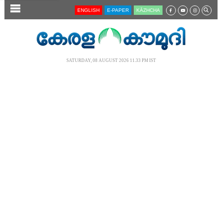
SECTIONS
ENGLISH
E-PAPER
KĀZHCHA
HOME
LATEST
SATURDAY, 08 AUGUST 2026 11.33 PM IST
AUDIO
NOTIFIED NEWS
POLL
KERALA
LOCAL
NEWS 360
CASE DIARY