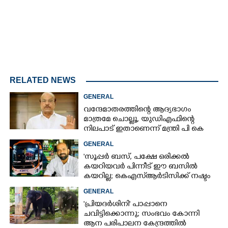
RELATED NEWS
GENERAL
വന്ദേമാതരത്തിന്റെ ആദ്യഭാഗം
മാത്രമേ ചൊല്ലൂ,​ യുഡിഎഫിന്റെ
നിലപാട് ഇതാണെന്ന് മന്ത്രി പി കെ
കുഞ്ഞാലിക്കുട്ടി
GENERAL
'സൂപ്പർ ബസ്, പക്ഷേ ഒരിക്കൽ
കയറിയവർ പിന്നീട് ഈ ബസിൽ
കയറില്ല; കെഎസ്ആർടിസിക്ക് നഷ്ടം
അരലക്ഷം രൂപയോളം'
GENERAL
'പ്രിയദർശിനി' പാപ്പാനെ
ചവിട്ടിക്കൊന്നു; സംഭവം കോന്നി
ആന പരിപാലന കേന്ദ്രത്തിൽ