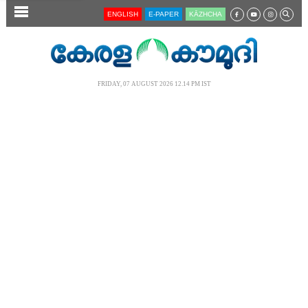
SECTIONS
ENGLISH
E-PAPER
KĀZHCHA
HOME
LATEST
FRIDAY, 07 AUGUST 2026 12.14 PM IST
AUDIO
NOTIFIED NEWS
POLL
KERALA
LOCAL
NEWS 360
CASE DIARY