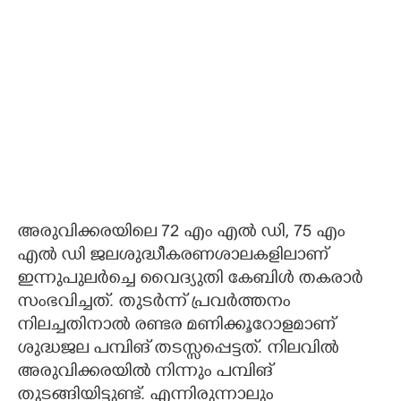
അരുവിക്കരയിലെ 72 എം എൽ ഡി, 75 എം
എൽ ഡി ജലശുദ്ധീകരണശാലകളിലാണ്
ഇന്നുപുലർച്ചെ വൈദ്യുതി കേബിൾ തകരാർ
സംഭവിച്ചത്. തുടർന്ന് പ്രവർത്തനം
നിലച്ചതിനാൽ രണ്ടര മണിക്കൂറോളമാണ്
ശുദ്ധജല പമ്പിങ് തടസ്സപ്പെട്ടത്. നിലവിൽ
അരുവിക്കരയിൽ നിന്നും പമ്പിങ്
തുടങ്ങിയിട്ടുണ്ട്. എന്നിരുന്നാലും