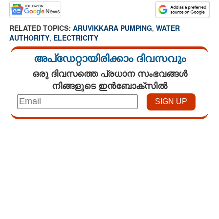
RELATED TOPICS:
ARUVIKKARA PUMPING
,
WATER
AUTHORITY
,
ELECTRICITY
അപ്ഡേറ്റായിരിക്കാം ദിവസവും
ഒരു ദിവസത്തെ പ്രധാന സംഭവങ്ങൾ
നിങ്ങളുടെ ഇൻബോക്സിൽ
Loaded
:
5.07%
/
Unmute