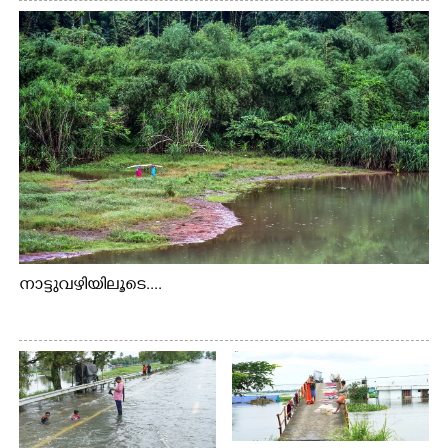
നാട്ടുവഴിയിലൂടെ....