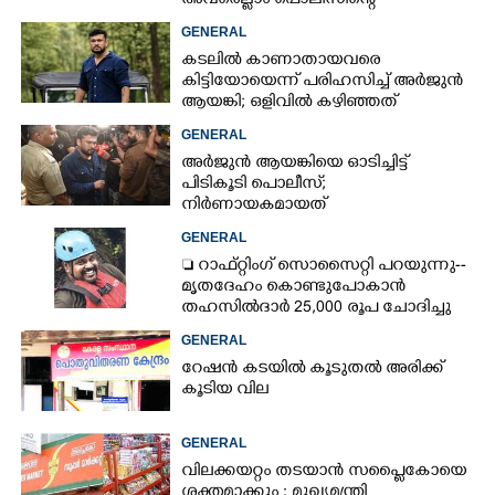
അവരെല്ലാം പൊലീസിന്റെ
നിരീക്ഷണത്തിലാണ്'
GENERAL
കടലിൽ കാണാതായവരെ
കിട്ടിയോയെന്ന് പരിഹസിച്ച് അർജുൻ
ആയങ്കി; ഒളിവിൽ കഴിഞ്ഞത്
പയ്യന്നൂരിലെ ലോഡ്‌ജിൽ
GENERAL
അർജുൻ ആയങ്കിയെ ഓടിച്ചിട്ട്
പിടികൂടി പൊലീസ്;
നിർണായകമായത്
ഓട്ടോഡ്രൈവർക്ക് തോന്നിയ
GENERAL
സംശയം
 റാഫ്റ്റിംഗ് സൊസൈറ്റി പറയുന്നു--
മൃതദേഹം കൊണ്ടുപോകാൻ
തഹസിൽദാർ 25,000 രൂപ ചോദിച്ചു
GENERAL
റേഷൻ കടയിൽ കൂടുതൽ അരിക്ക്
കൂടിയ വില
GENERAL
വിലക്കയറ്റം തടയാൻ സപ്ലൈകോയെ
ശക്തമാക്കും : മുഖ്യമന്ത്രി