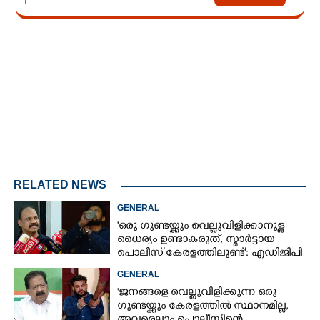
Loaded
:
3.34%
/
Mute
RELATED NEWS
GENERAL
'ഒരു ഗുണ്ടയ്ക്കും വെല്ലുവിളിക്കാനുള്ള
ധൈര്യം ഉണ്ടാകരുത്, സ്മാർട്ടായ
പൊലീസ് കേരളത്തിലുണ്ട്': എഡിജിപി
പി വിജയൻ
GENERAL
'ജനങ്ങളെ വെല്ലുവിളിക്കുന്ന ഒരു
ഗുണ്ടയ്ക്കും കേരളത്തിൽ സ്ഥാനമില്ല,​