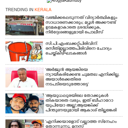
TRENDING IN
KERALA
വഞ്ചിക്കപ്പെടുന്നത് വിദ്യാർത്ഥികളും
സാധാരണക്കാരും; മ്യൂൾ അക്കൗണ്ട്
ഉടമകളാകാതെ ശ്രദ്ധിക്കുക,
നിർദ്ദേശങ്ങളുമായി പൊലീസ്
സി.പി.എം ബക്കറ്റ് പിരിവിന്:
രസീത് ഇല്ലാത്ത പിരിവിനെ ചോദ്യം
ചെയ്ത് കീഴ്ഘടകങ്ങൾ
'അർജുൻ ആയങ്കിയെ
ന്യായീകരിക്കേണ്ട ചുമതല എനിക്കില്ല,
അയാൾക്കെതിരെ
നടപടിയെടുത്തോട്ടെ'
'ആയുധപ്പുരയിലെ തോക്കുകൾ
തികയാതെ വരും, ഇത് ബീഹാറോ
യുപിയോ അല്ല';ആയങ്കിക്ക്
പിന്തുണയുമായി ആകാശ് തില്ലങ്കേരി
'എനിക്കയാളോട് വല്ലാത്ത സ്‌നേഹം
തോന്നുന്നു, മനസ്