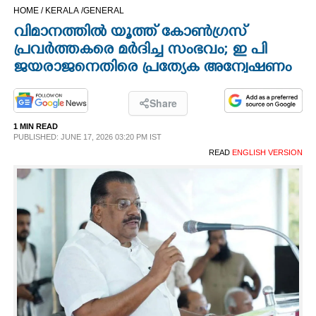
HOME /
KERALA /
GENERAL
CINEMA
വിമാനത്തിൽ യൂത്ത് കോൺഗ്രസ്
പ്രവർത്തകരെ മർദിച്ച സംഭവം; ഇ പി
OPINION
ജയരാജനെതിരെ പ്രത്യേക അന്വേഷണം
PHOTOS
Share
1 MIN READ
LIFESTYLE
PUBLISHED: JUNE 17, 2026 03:20 PM IST
READ
ENGLISH VERSION
SPIRITUAL
INFO+
ART
ASTRO