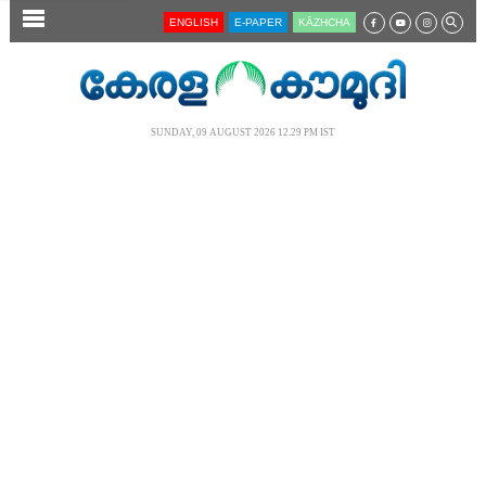
SECTIONS
ENGLISH
E-PAPER
KĀZHCHA
HOME
LATEST
SUNDAY, 09 AUGUST 2026 12.29 PM IST
AUDIO
NOTIFIED NEWS
POLL
KERALA
LOCAL
NEWS 360
CASE DIARY