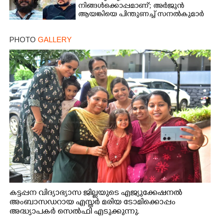
നിങ്ങൾക്കൊപ്പമാണ്'; അർജുൻ
ആയങ്കിയെ പിന്തുണച്ച് സനൽകുമാർ
PHOTO
GALLERY
കട്ടപ്പന വിദ്യാഭ്യാസ ജില്ലയുടെ എജ്യുക്കേഷനൽ
അംബാസഡറായ എസ്തർ മരിയ ടോമിക്കൊപ്പം
അദ്ധ്യാപകർ സെൽഫി എടുക്കുന്നു.