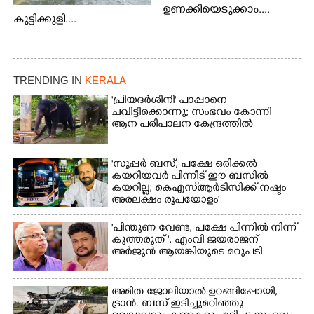
ഉണക്കിയെടുക്കാം....
കുട്ടിക്കുളി....
TRENDING IN
KERALA
'പ്രിയദർശിനി' പാപ്പാനെ
ചവിട്ടിക്കൊന്നു; സംഭവം കോന്നി
ആന പരിപാലന കേന്ദ്രത്തിൽ
'സൂപ്പർ ബസ്, പക്ഷേ ഒരിക്കൽ
കയറിയവർ പിന്നീട് ഈ ബസിൽ
കയറില്ല; കെഎസ്ആർടിസിക്ക് നഷ്ടം
അരലക്ഷം രൂപയോളം'
"പിന്തുണ വേണ്ട,​ പക്ഷേ പിന്നിൽ നിന്ന്
കുത്തരുത് ", എംവി ജയരാജന്
അർജുൻ ആയങ്കിയുടെ മറുപടി
അമിത ജോലിയാൽ ഉറങ്ങിപ്പോയി,
ട്രാൻ. ബസ് ഇടിച്ചുമറിഞ്ഞു