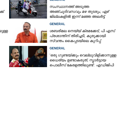
സംസ്ഥാനത്ത് അടുത്ത
ക്
അ‌ഞ്ചുദിവസവും മഴ തുടരും; ഏഴ്
ജില്ലകളിൽ ഇന്ന് മഞ്ഞ അലർട്ട്
GENERAL
ുള്ള
ശബരിമല നെയ്യ് ക്രമക്കേട്; പി എസ്
പ്രശാന്തിന് തിരിച്ചടി, കുരുക്കായി
സ്വന്തം കൈപ്പടയിലെ കുറിപ്പ്
GENERAL
'ഒരു ഗുണ്ടയ്ക്കും വെല്ലുവിളിക്കാനുള്ള
ധൈര്യം ഉണ്ടാകരുത്, സ്മാർട്ടായ
പൊലീസ് കേരളത്തിലുണ്ട്': എഡിജിപി
െ
പി വിജയൻ