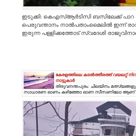
CARTOONS
ഇടുക്കി: കെഎസ്ആ‌ർടിസി ബസിലേക്ക് പാറ അടർ
പെരുവന്താനം നാൽപതാംമെെലിൽ ഇന്ന് രാവ
LITERATURE
ഇരുന്ന പള്ളിക്കത്തോട് സ്വദേശി രാജുവിനാണ്
ZOOM
CONTACT US
കേരളത്തിലെ കടൽത്തീരത്ത് വയലറ്റ് നി
നാട്ടുകാർ
തിരുവനന്തപുരം: ചിലയിനം മത്സ്യങ്ങളും
സാധാരണ ഓണം കഴിഞ്ഞോ ഓണ സീസണിലോ ആണ് അടിയ