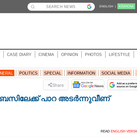
ENGLISH |
KĀZHCHA
CASE DIARY
CINEMA
OPINION
PHOTOS
LIFESTYLE
NERAL
POLITICS
SPECIAL
INFORMATION
SOCIAL MEDIA
Share
സിലേക്ക് പാറ അടർന്നുവീണ്
READ
ENGLISH VERS