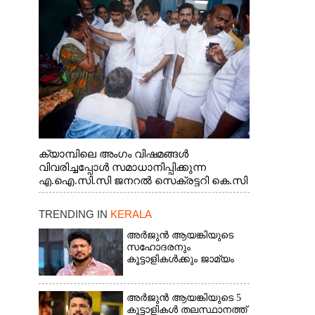
ജനറൽ സെക്രട്ടറി കെ.സി
വേണുഗോപാൽ എം.പി കുരുന്നിനെ
എടുത്ത് ലാളിച്ചപ്പോൾ. സഹകരണ-
എക്സൈസ് വകുപ്പ് മന്ത്രി എം. ലിജു,
കൃഷിവകുപ്പ് മന്ത്രി ടി. സിദ്ദിഖ്, റെജി
ചെറിയാൻ എം. എൽ. എ എന്നിവർ സമീപം
ക്യാമ്പിലെ അംഗം വിഷമങ്ങൾ
വിവരിച്ചപ്പോൾ സമാധാനിപ്പിക്കുന്ന
എ.ഐ.സി.സി ജനറൽ സെക്രട്ടറി കെ.സി
വേണുഗോപാൽ എം.പി. സഹകരണ-
എക്സൈസ് വകുപ്പ് മന്ത്രി എം. ലിജു,
TRENDING IN
KERALA
എന്നിവർ
അർജുൻ ആയങ്കിയുടെ
സഹോദരനും
കൂട്ടാളികൾക്കും ജാമ്യം
അർജുൻ ആയങ്കിയുടെ 5
കൂട്ടാളികൾ തലസ്ഥാനത്ത്