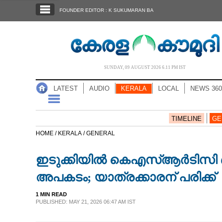
SECTIONS
FOUNDER EDITOR : K SUKUMARAN BA
HOME
LATEST
AUDIO
SUNDAY, 09 AUGUST 2026 6.11 PM IST
NOTIFIED NEWS
LATEST
AUDIO
KERALA
LOCAL
NEWS 360
POLL
KERALA
TIMELINE
GE
HOME /
KERALA /
GENERAL
LOCAL
ഇടുക്കിയിൽ കെഎസ്ആ‌ർടിസി ബ
NEWS 360
അപകടം; യാത്രക്കാരന് പരിക്ക്
1 MIN READ
CASE DIARY
PUBLISHED: MAY 21, 2026 06:47 AM IST