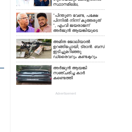
സ്ഥാനമില്ല,​
അവരെല്ലാം
പൊലീസിന്റെ
"പിന്തുണ വേണ്ട,​ പക്ഷേ
നിരീക്ഷണത്തിലാണ്'
പിന്നിൽ നിന്ന് കുത്തരുത്
", എംവി ജയരാജന്
അർജുൻ ആയങ്കിയുടെ
മറുപടി
അമിത ജോലിയാൽ
ഉറങ്ങിപ്പോയി, ട്രാൻ. ബസ്
ഇടിച്ചുമറിഞ്ഞു
ഡ്രൈവറും കണ്ടക്ടറും
മരിച്ചു സംഭവം മൈസൂരു
-ബെംഗളൂരു
അർജുൻ ആയങ്കി
ദേശീയപാതയിൽ 20
സഞ്ചരിച്ച കാർ
പേർക്ക് പരിക്ക്, നാലു
കണ്ടെത്തി
പേരുടെ നില ഗുരുതരം
Advertisement