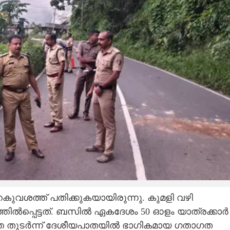
വശത്ത് പതിക്കുകയായിരുന്നു. കുമളി വഴി
തിൽപ്പെട്ടത്. ബസിൽ ഏകദേശം 50 ഓളം യാത്രക്കാർ
്തെ തുടർന്ന് ദേശീയപാതയിൽ ഭാഗികമായ ഗതാഗത