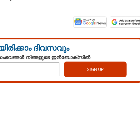
യിരിക്കാം ദിവസവും
 സംഭവങ്ങൾ നിങ്ങളുടെ ഇൻബോക്സിൽ
Watch More
Share this link