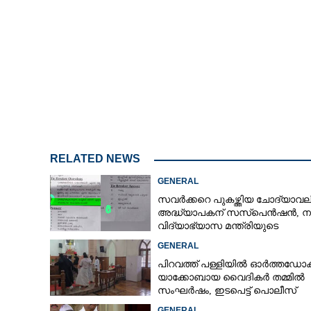
ഇടുക്കിയിൽ ക
ബസിലേക്ക് പാ
യാത്രക്കാരന് പര
RELATED NEWS
GENERAL
സവർക്കറെ പുകഴ്ത്തിയ ചോദ്യാവലി
അദ്ധ്യാപകന് സസ്‌പെൻഷൻ, ന
വിദ്യാഭ്യാസ മന്ത്രിയുടെ
നിർദേശപ്രകാരം
GENERAL
പിറവത്ത് പള്ളിയിൽ ഓർത്തഡോക
യാക്കോബായ വൈദികർ തമ്മിൽ
സംഘർഷം, ഇടപെട്ട് പൊലീസ്
GENERAL