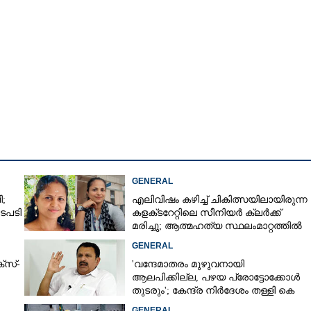
Copy Link
െഎസ്ആ‌ർടിസി
റ അടർന്നുവീണ് അപകടം;
ിക്ക്
GENERAL
;
എലിവിഷം കഴിച്ച് ചികിത്സയിലായിരുന്ന
ടപടി
കളക്‌ടറേറ്റിലെ സീനിയർ ക്ലർക്ക്
മരിച്ചു; ആത്മഹത്യ സ്ഥലംമാറ്റത്തിൽ
മനംനൊന്തെന്ന് സംശയം
GENERAL
്സ്-
'വന്ദേമാതരം മുഴുവനായി
ആലപിക്കില്ല, പഴയ പ്രോട്ടോക്കോൾ
തുടരും'; കേന്ദ്ര നിർദേശം തള്ളി കെ
മുരളീധരൻ
GENERAL