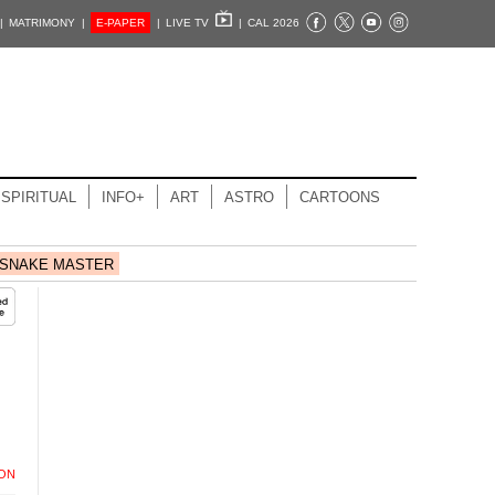
|
MATRIMONY |
E-PAPER
|
LIVE TV
|
CAL 2026
SPIRITUAL
INFO+
ART
ASTRO
CARTOONS
SNAKE MASTER
ION