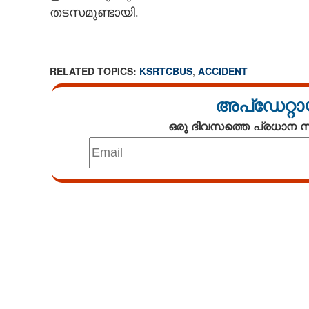
തടസമുണ്ടായി.
RELATED TOPICS:
KSRTCBUS
,
ACCIDENT
അപ്ഡേറ്റാ
ഒരു ദിവസത്തെ പ്രധാന
Loaded
:
3.33%
/
Mute