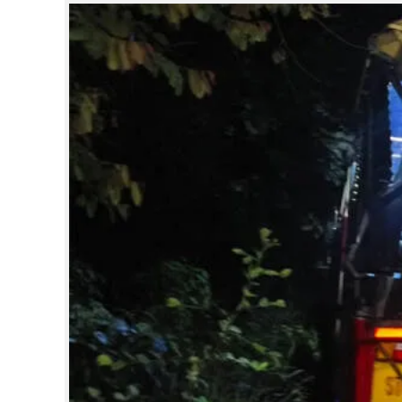
CINEMA
OPINION
PHOTOS
LIFESTYLE
SPIRITUAL
INFO+
ART
ASTRO