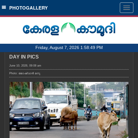
SECTIONS
PHOTOGALLERY
Togg
navig
HOME
LATEST
AUDIO
Friday, August 7, 2026 1:58:49 PM
NOTIFIED NEWS
DAY IN PICS
POLL
June 10, 2026, 09:08 am
KERALA
Photo: ജോഷ്‌വാൻ മനു
LOCAL
OBITUARY
NEWS 360