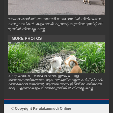
CASE DIARY
വാഹനങ്ങൾക്ക് തടസമായി നടുറോഡിൽ നിൽക്കുന്ന
CINEMA
കന്നുകാലികൾ. കളമശേരി കുസാറ്റ് യൂണിവേഴ്സിറ്റിക്ക്
മുന്നിൽ നിന്നുള്ള കാഴ്ച
OPINION
MORE PHOTOS
PHOTOS
LIFESTYLE
ഗോട്ട് ലൈഫ് ...വിശപ്പടക്കാൻ ഇത്തിരി പുല്ല്
ചാറ്
SPIRITUAL
തിന്നാനെത്തിയതാണ് ആട്. തെരുവ് നായ്ക്കൾ കടിച്ച് കീറാൻ
യുവ
വന്നതോടെ വയറിന്റെ ആന്തൽ മറന്ന് ജീവന് വേണ്ടിയായി
യ
ഓട്ടം. എറണാകുളം വാത്തുരുത്തിയിൽ നിന്നുള്ള കാഴ്ച
INFO+
ART
© Copyright Keralakaumudi Online