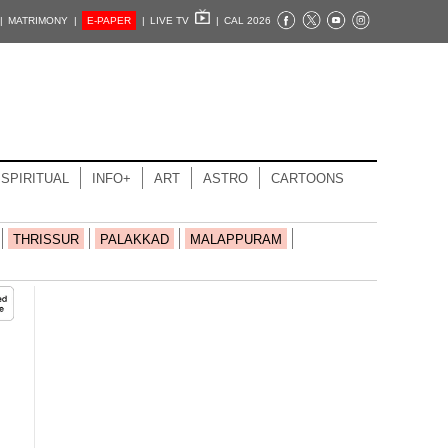
|
MATRIMONY |
E-PAPER
|
LIVE TV
|
CAL 2026
SPIRITUAL
INFO+
ART
ASTRO
CARTOONS
THRISSUR
PALAKKAD
MALAPPURAM