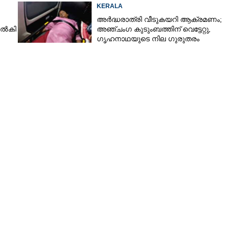
KERALA
അർദ്ധരാത്രി വീടുകയറി ആക്രമണം;
നൽകി
അഞ്ചംഗ കുടുംബത്തിന് വെട്ടേറ്റു,
ഗൃഹനാഥയുടെ നില ഗുരുതരം
Share this link
Copy Link