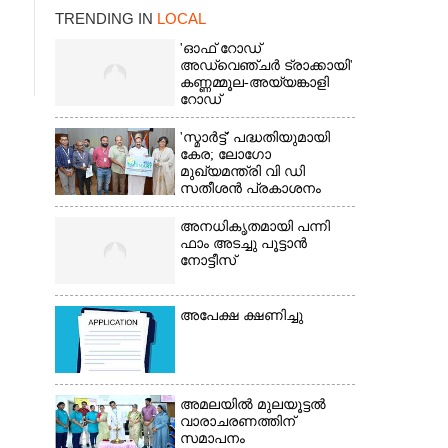
TRENDING IN
LOCAL
'ഓഫ് റോഡ്
അഡ്വെഞ്ചർ ട്രാക്കായി'
കണ്ണമ്മൂല-അയ്യങ്കാളി
റോഡ്
'സ്മാർട്ട്' പദ്ധതിയുമായി
കേര; ലോഗോ
മുഖ്യമന്ത്രി വി ഡി
സതീശൻ പ്രകാശനം
×
ചെയ്തു
അനധികൃതമായി പന്നി
ഫാം അടച്ചു പൂട്ടാൻ
നോട്ടീസ്
അപേക്ഷ ക്ഷണിച്ചു
അമലയിൽ മുലയൂട്ടൽ
വാരാചരണത്തിന്
സമാപനം