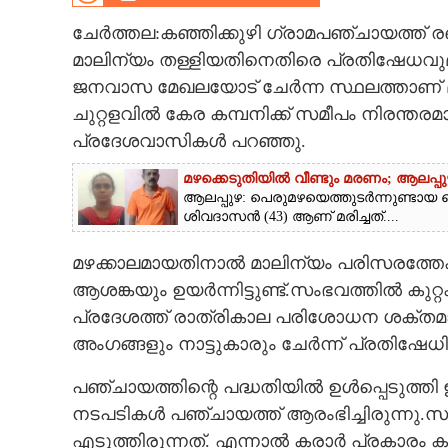
CINEMA
ചേർത്തല:കഞ്ഞിക്കുഴി ഗ്രാമപഞ്ചായത്ത് 
മാലിന്യം തള്ളിയതിനെതിരെ പ്രതിഷേധവ
OPINION
ജനവാസ മേഖലയോട് ചേർന്ന സ്ഥലത്താണ് മാലി
ചുറ്റളവിൽ കേര കമ്പനിക്ക് സമീപം നിരന്തരമ
PHOTOS
പ്രദേശവാസികൾ പറഞ്ഞു.
മഴക്കെടുതിയിൽ വീണ്ടും മരണം; ആലപ്പുഴ
LIFESTYLE
ആലപ്പുഴ: പെരുമഴയെത്തുടർന്നുണ്ടായ വ
ശിവദാസൻ (43) ആണ് മരിച്ചത്....
SPIRITUAL
മഴക്കാലമായതിനാൽ മാലിന്യം പരിസരത്തേക്ക
ആശങ്കയും ഉയർന്നിട്ടുണ്ട്.സംഭവത്തിൽ കുറ
INFO+
പ്രദേശത്ത് രാത്രികാല പരിശോധന ശക്തമാക
അംഗങ്ങളും നാട്ടുകാരും ചേർന്ന് പ്രതിഷേധിച്
ART
പഞ്ചായത്തിന്റെ പദ്ധതിയിൽ ഉൾപ്പെടുത്തി
നടപടികൾ പഞ്ചായത്ത് ആരംഭിച്ചിരുന്നു.
ASTRO
എടുത്തിരുന്നത്. എന്നാൽ കരാർ പ്രകാരം ക