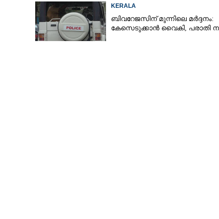
KERALA
ബിവറേജസിന് മുന്നിലെ മർദ്ദനം:
കേസെടുക്കാൻ വൈകി, പരാതി 