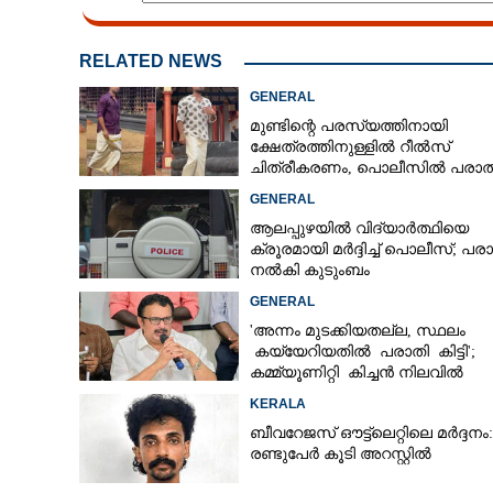
RELATED NEWS
GENERAL
മുണ്ടിന്റെ പരസ്യത്തിനായി
ക്ഷേത്രത്തിനുള്ളിൽ റീൽസ്
ചിത്രീകരണം, പൊലീസിൽ പരാത
GENERAL
ആലപ്പുഴയിൽ വിദ്യാർത്ഥിയെ
ക്രൂരമായി മർദ്ദിച്ച് പൊലീസ്; പര
നൽകി കുടുംബം
GENERAL
'അന്നം മുടക്കിയതല്ല, സ്ഥലം
കയ്യേറിയതിൽ പരാതി കിട്ടി';
കമ്മ്യൂണിറ്റി കിച്ചൻ നിലവിൽ
ആലപ്പുഴയിൽ മാത്രമെന്ന് മന്ത്രി
KERALA
ബീവറേജസ് ഔട്ട്‌ലെറ്റിലെ മർദ്ദനം:
രണ്ടുപേർ കൂടി അറസ്റ്റിൽ