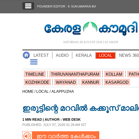
SECTIONS
FOUNDER EDITOR : K SUKUMARAN BA
HOME
LATEST
AUDIO
SATURDAY, 08 AUGUST 2026 2.02 AM IST
NOTIFIED NEWS
LATEST
AUDIO
KERALA
LOCAL
NEWS 360
POLL
KERALA
TIMELINE
THIRUVANANTHAPURAM
KOLLAM
PATH
KOZHIKODE
WAYANAD
KANNUR
KASARGOD
LOCAL
HOME /
LOCAL /
ALAPPUZHA
ഇരുട്ടിന്റെ മറവിൽ കക്കൂസ് മാലി
NEWS 360
1 MIN READ
| AUTHOR :
WEB DESK
PUBLISHED: JULY 07, 2026 01:28 AM IST
CASE DIARY
ഈ വാർത്ത കേൾക്കാം