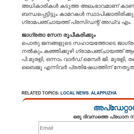
അധികാരികൾ കടുത്ത അലംഭാവമാണ് കാണിക്ക
CARTOONS
ബന്ധപ്പെട്ടിട്ടും കാമറകൾ സ്ഥാപിക്കാതിരിക
ഗ്രാമപഞ്ചായത്ത് പ്രസിഡന്റ് അഡ്വ എം.
LITERATURE
ജാഗ്രതാ സേന രൂപീകരിക്കും
പൊതു ജനങ്ങളുടെ സഹായത്തോടെ ജാഗ്രതാ
ZOOM
നൽകും.കഞ്ഞിക്കുഴി ഗ്രാമപഞ്ചായത്ത് ആരോ
പി.മുരളി, ഒന്നാം വാർഡ് മെമ്പർ ജി. മുരള
CONTACT US
ബൈജു എന്നിവർ പ്രതിഷേധത്തിന് നേതൃത
RELATED TOPICS:
LOCAL NEWS
,
ALAPPUZHA
അപ്ഡേറ്റാ
ഒരു ദിവസത്തെ പ്രധാന