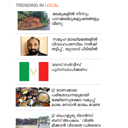
TRENDING IN
LOCAL
മലമുകളിൽ നിന്നും
പാറക്കല്ലുകളുംമരങ്ങളും
വീണു
×
സമൂഹ മാദ്ധ്യമങ്ങളിൽ
വിവാഹപരസ്യം നൽകി
തട്ടിപ്പ് ; യുവാവ് പിടിയിൽ
'ബസ് സർവീസ്
പുനഃസ്ഥാപിക്കണം'
@​​​​​​​ ഓണക്കാല
പരിശോധനയുമായി
ഭക്ഷ്യസുരക്ഷാ വകുപ്പ്
ലാഭം നേടാൻ മായം വേണ്ട
@ ബംഗളൂരു ട്രാൻസ്.
ബസ് അപകടം ' വി​ശ്ര​
മിക്കാൻ വിടാതെ ഡ്രൈ​വ​