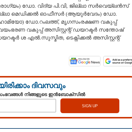
ഗ്യം) ഡോ. വിദ്യ പി.വി, ജില്ലാ സർവെയ്‌ലൻസ്
ല്ലാ മെഡിക്കൽ ഓഫീസർ (ആയുർവേദം) ഡോ.
ോമിയോ) ഡോ.റംലത്ത്, മൃഗസംരക്ഷണ വകുപ്പ്
യംഭരണ വകുപ്പ് അസിസ്റ്റന്റ് ഡയറക്ടർ സന്തോഷ്
യറക്ടർ ശ എൽ.സുസ്മിത, ടെക്നിക്കൽ അസിസ്റ്റന്റ്
യിരിക്കാം ദിവസവും
 സംഭവങ്ങൾ നിങ്ങളുടെ ഇൻബോക്സിൽ