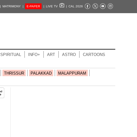
|
MATRIMONY |
E-PAPER
|
LIVE TV
|
CAL 2026
SPIRITUAL
INFO+
ART
ASTRO
CARTOONS
THRISSUR
PALAKKAD
MALAPPURAM