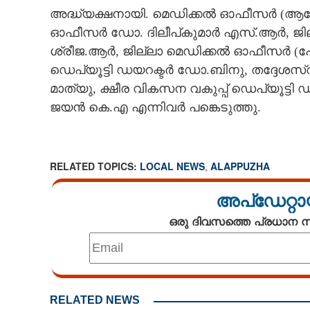
അദ്ധ്യക്ഷനായി. മെഡിക്കൽ ഓഫീസർ (ആരോ
CARTOONS
ഓഫീസർ ഡോ. ദിലീപ്കുമാർ എസ്.ആർ, ജി
ശ്രീജ.ആർ, ജില്ലാ മെഡിക്കൽ ഓഫീസർ (ഹ
LITERATURE
ഡെപ്യൂട്ടി ഡയറക്ടർ ഡോ.ബിനു, തദ്ദേശസ്വ
മാത്യു, ക്ഷീര വികസന വകുപ്പ് ഡെപ്യൂട്ടി ഡ
ZOOM
ജയൻ കെ.എ എന്നിവർ പങ്കെടുത്തു.
CONTACT US
RELATED TOPICS:
LOCAL NEWS
,
ALAPPUZHA
അപ്ഡേറ്റാ
ഒരു ദിവസത്തെ പ്രധാന
RELATED NEWS