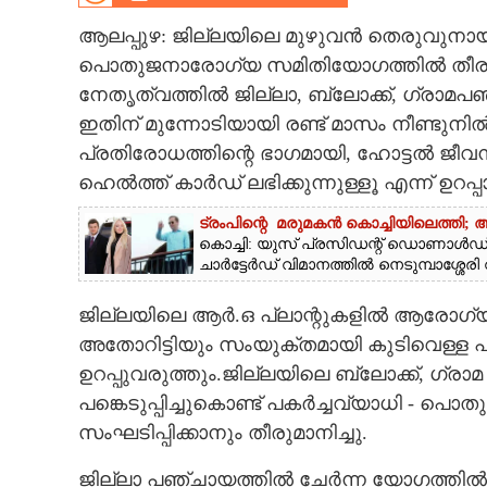
CINEMA
ആലപ്പുഴ: ജില്ലയിലെ മുഴുവൻ തെരുവുനായ്ക
പൊതുജനാരോഗ്യ സമിതിയോഗത്തിൽ തീരുമാ
OPINION
നേതൃത്വത്തിൽ ജില്ലാ, ബ്ലോക്ക്, ഗ്രാമപഞ
ഇതിന് മുന്നോടിയായി രണ്ട് മാസം നീണ്ടുനിൽ
PHOTOS
പ്രതിരോധത്തിന്റെ ഭാഗമായി, ഹാേട്ടൽ ജീ
ഹെൽത്ത് കാർഡ് ലഭിക്കുന്നുള്ളൂ എന്ന് ഉറപ്പ
LIFESTYLE
ട്രംപിന്റെ മരുമകൻ കൊച്ചിയിലെത്തി
കൊച്ചി: യുസ് പ്രസിഡന്റ് ഡൊണാൾഡ് 
ചാർട്ടേർഡ് വിമാനത്തിൽ നെടുമ്പാശ്ശേര
SPIRITUAL
ജില്ലയിലെ ആർ.ഒ പ്ലാന്റുകളിൽ ആരോഗ്യവ
INFO+
അതോറിട്ടിയും സംയുക്തമായി കുടിവെള്
ഉറപ്പുവരുത്തും.ജില്ലയിലെ ബ്ലോക്ക്, ഗ്ര
ART
പങ്കെടുപ്പിച്ചുകൊണ്ട് പകർച്ചവ്യാധി 
സംഘടിപ്പിക്കാനും തീരുമാനിച്ചു.
ASTRO
ജില്ലാ പഞ്ചായത്തിൽ ചേർന്ന യോഗത്തിൽ ജ