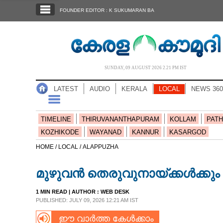
SECTIONS
FOUNDER EDITOR : K SUKUMARAN BA
HOME
LATEST
AUDIO
SUNDAY, 09 AUGUST 2026 2.21 PM IST
NOTIFIED NEWS
LATEST
AUDIO
KERALA
LOCAL
NEWS 360
POLL
KERALA
TIMELINE
THIRUVANANTHAPURAM
KOLLAM
PATH
KOZHIKODE
WAYANAD
KANNUR
KASARGOD
LOCAL
HOME /
LOCAL /
ALAPPUZHA
മുഴുവൻ തെരുവുനായ്‌ക്കൾക്കും 
NEWS 360
1 MIN READ
| AUTHOR :
WEB DESK
PUBLISHED: JULY 09, 2026 12:21 AM IST
CASE DIARY
ഈ വാർത്ത കേൾക്കാം