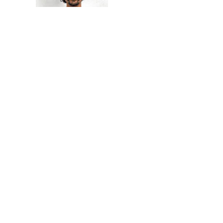
മുഴുവൻ തെരുവുന