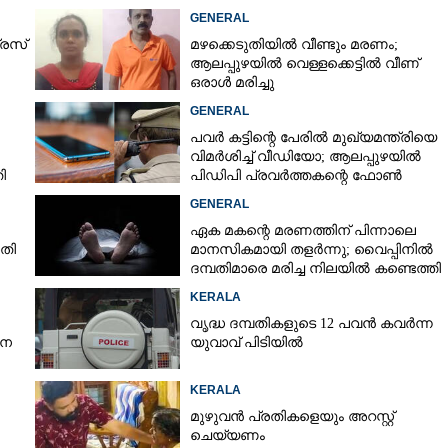
GENERAL
്രസ്
മഴക്കെടുതിയിൽ വീണ്ടും മരണം;
ആലപ്പുഴയിൽ വെള്ളക്കെട്ടിൽ വീണ്
ഒരാൾ മരിച്ചു
GENERAL
പവർ കട്ടിന്റെ പേരിൽ മുഖ്യമന്ത്രിയെ
വിമർശിച്ച് വീഡിയോ; ആലപ്പുഴയിൽ
ി
പിഡിപി പ്രവർത്തകന്റെ ഫോൺ
പൊലീസ് പിടിച്ചെടുത്തു
GENERAL
ഏക മകന്റെ മരണത്തിന് പിന്നാലെ
ാതി
മാനസികമായി തളർന്നു; വൈപ്പിനിൽ
ദമ്പതിമാരെ മരിച്ച നിലയിൽ കണ്ടെത്തി
KERALA
വൃദ്ധ ദമ്പതികളുടെ 12 പവൻ കവർന്ന
ാന
യുവാവ് പിടിയിൽ
KERALA
മുഴുവൻ പ്രതികളെയും അറസ്റ്റ്
ചെയ്യണം