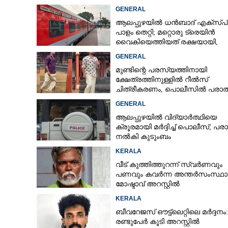
GENERAL
ആലപ്പുഴയിൽ ധൻബാദ് എക്‌സ്പ
പാളം തെറ്റി; മറ്റൊരു ട്രെയിൻ
വൈകിയെത്തിയത് രക്ഷയായി,
ഒഴിവായത് വൻ ദുരന്തം
GENERAL
മുണ്ടിന്റെ പരസ്യത്തിനായി
ക്ഷേത്രത്തിനുള്ളിൽ റീൽസ്
ചിത്രീകരണം, പൊലീസിൽ പരാത
GENERAL
ആലപ്പുഴയിൽ വിദ്യാർത്ഥിയെ
ക്രൂരമായി മർദ്ദിച്ച് പൊലീസ്; പര
നൽകി കുടുംബം
KERALA
വീട് കുത്തിത്തുറന്ന് സ്വർണവും
പണവും കവർന്ന അന്തർസംസ്ഥ
മോഷ്ടാവ് അറസ്റ്റിൽ
KERALA
ബീവറേജസ് ഔട്ട്‌ലെറ്റിലെ മർദ്ദനം:
രണ്ടുപേർ കൂടി അറസ്റ്റിൽ