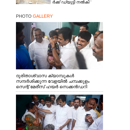
ർ​ക്ക് ഡ്യൂട്ടി നൽകി '
ആരോപണവുമായി
മരിച്ചവരുടെ ബന്ധുക്കൾ
PHOTO
GALLERY
ദുരിതാശ്വാസ ക്യാമ്പുകൾ
സന്ദർശിക്കുന്ന വേളയിൽ ചമ്പക്കുളം
സെന്റ് മേരീസ് ഹയർ സെക്കൻഡറി
സ്കൂളിലെ ക്യാമ്പിലെത്തിയ എ.ഐ.സി.സി
ജനറൽ സെക്രട്ടറി കെ.സി
വേണുഗോപാൽ എം.പി കുരുന്നിനെ
എടുത്ത് ലാളിച്ചപ്പോൾ. സഹകരണ-
എക്സൈസ് വകുപ്പ് മന്ത്രി എം. ലിജു,
കൃഷിവകുപ്പ് മന്ത്രി ടി. സിദ്ദിഖ്, റെജി
ചെറിയാൻ എം. എൽ. എ എന്നിവർ സമീപം