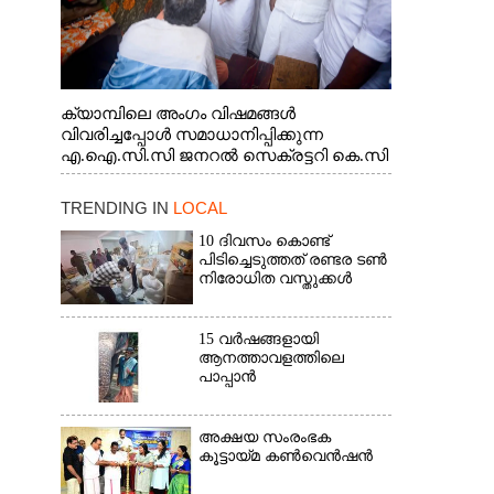
ക്യാമ്പിലെ അംഗം വിഷമങ്ങൾ
വിവരിച്ചപ്പോൾ സമാധാനിപ്പിക്കുന്ന
എ.ഐ.സി.സി ജനറൽ സെക്രട്ടറി കെ.സി
വേണുഗോപാൽ എം.പി. സഹകരണ-
എക്സൈസ് വകുപ്പ് മന്ത്രി എം. ലിജു,
TRENDING IN
LOCAL
എന്നിവർ
10 ദിവസം കൊണ്ട്
പിടിച്ചെടുത്തത് രണ്ടര ടൺ
നിരോധിത വസ്തുക്കൾ
15 വർഷങ്ങളായി
ആനത്താവളത്തിലെ
പാപ്പാൻ
അക്ഷയ സംരംഭക
കൂട്ടായ്മ കൺവെൻഷൻ