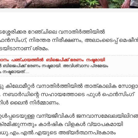
ടശ്ശേരിക്കര റേഞ്ചിലെ വനാതിർത്തിയിൽ
ൻസിംഗ്, നിരന്തര നിരീക്ഷണം, അലാംടൈപ്പ് മെഷീ
ടയിടാനാണ് ശ്രമം.
ാനം പഞ്ചായത്തിൽ ബിജെപിക്ക് ഭരണം നഷ്ടമായി
ൽ ബിജെപിക്ക് ഭരണം നഷ്ടമായി. അവിശ്വാസ പ്രമേയം
ഷ്ടമായത്....
്ടു കിലോമീറ്റർ വനാതിർത്തിയിൽ താത്കാലിക സോള
്ങി. നബാർഡിന്റെ സഹായത്തോടെ ഫുൾ ഫെൻസിംഗ്
ിംഗിൾ ലൈൻ നിർമ്മാണം.
ം ഉൾപ്പടെയുള്ള വന്യജീവികൾ ജനവാസമേഖലയിലിറങ്
രമിക്കുന്നതും കാർഷിക വിളകൾ വ്യാപകമായി
ം മധു.എം.എൽ.എയുടെ അഭ്യർത്ഥനപ്രകാരം