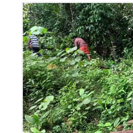
CINEMA
OPINION
PHOTOS
LIFESTYLE
SPIRITUAL
INFO+
ART
ASTRO