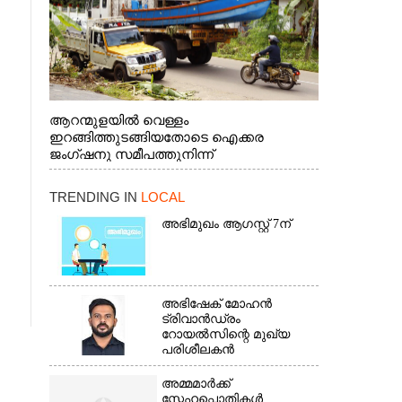
ആറന്മുളയിൽ വെള്ളം
ഇറങ്ങിത്തുടങ്ങിയതോടെ ഐക്കര
ജംഗ്ഷനു സമീപത്തുനിന്ന്
രക്ഷാപ്രവർത്തനത്തിന് കൊല്ലത്ത് നിന്ന്
എത്തിയ ബോട്ടുകൾ
TRENDING IN
LOCAL
തിരികെക്കൊണ്ടുപോകുന്നു.
അഭിമുഖം ആഗസ്റ്റ് 7ന്
അഭിഷേക് മോഹൻ
ട്രിവാൻഡ്രം
റോയൽസിന്റെ മുഖ്യ
പരിശീലകൻ
അമ്മമാർക്ക്
സ്നേഹപ്പൊതികൾ