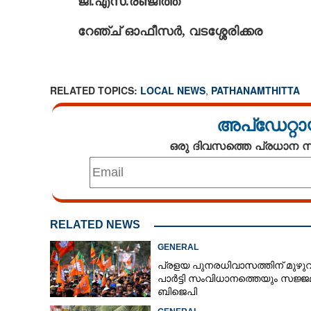
ജി.എസ്.രഞ്ജിത്ത്
റേഞ്ച് ഓഫീസർ, വടശ്ശേരിക്കര
RELATED TOPICS:
LOCAL NEWS
,
PATHANAMTHITTA
അപ്ഡേറ്റാ
ഒരു ദിവസത്തെ പ്രധാന
RELATED NEWS
GENERAL
പ്രളയ പുനരധിവാസത്തിന് മുഴ
പാർട്ടി സംവിധാനത്തെയും സജ്ജമ
ബിജെപി