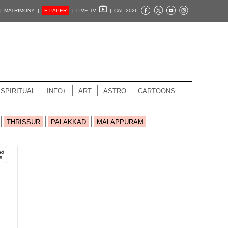
|
MATRIMONY |
E-PAPER
|
LIVE TV
|
CAL 2026
SPIRITUAL
INFO+
ART
ASTRO
CARTOONS
THRISSUR
PALAKKAD
MALAPPURAM