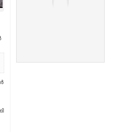
ൻ
ാർ
ങി