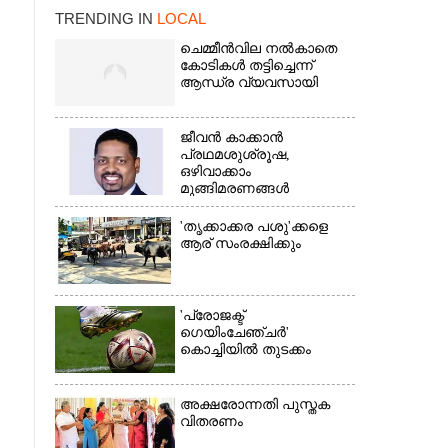
TRENDING IN
LOCAL
ചെമ്മീൻവില നൽകാതെ
കോടികൾ തട്ടിച്ചെന്ന്
ആന്ധ്ര വ്യവസായി
ജീവൻ കാക്കാൻ
×
പ്രഥമശുശ്രൂഷ,
ഒഴിവാക്കാം
മുങ്ങിമരണങ്ങൾ
'തൃക്കാക്കര പശു'ക്കളെ
ആര് സംരക്ഷിക്കും
'പ്രോജക്ട്
ഗെയിംചേഞ്ചർ'
കൊച്ചിയിൽ തുടക്കം
അക്ഷരോന്നതി പുസ്തക
വിതരണം