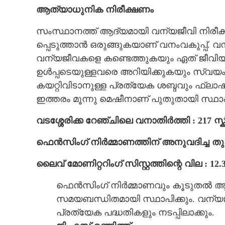
ആത്യാധുനിക നിരീക്ഷണം
സംസ്ഥാനത്ത് ആദ്യമായി വന്യജീവി നിരീക്ഷ
പ്പെടുത്താൻ ഒരുങ്ങുകയാണ് വനംവകുപ്പ്. വ
വന്യജീവകളെ കണ്ടെത്തുകയും ഏത് ജീവിയാണ
ഉൾപ്പടെയുള്ളവരെ അറിയിക്കുകയും സ്വയംപ്ര
കയറ്റിവിടാനുള്ള പ്രത്യേക ശബ്ദവും ഫ്ലാ
ഇത്തരം മൂന്നു മെഷീനാണ് പുതുതായി സ്ഥാപി
വടശ്ശേരിക്ക റേഞ്ചിലെ വനാതിർത്തി : 217 സ്
ഫെൻസിംഗ് നിർമ്മാണത്തിന് അനുവദിച്ച തുക
ലൈവ് മോണിറ്ററിംഗ് സിസ്റ്റത്തിന്റെ വില : 12.
വടശേരിക്കര റ
ഫെൻസിംഗ് നിർമ്മാണവും കൂടുതൽ ആ
നിർമ്മാണം തുടങ
സമയബന്ധിതമായി സ്ഥാപിക്കും. വന്യ
വന്യമൃഗസംഘർഷം; പ്
ഒരുങ്ങുന്നു
പ്രത്യേക പദ്ധതികളും നടപ്പിലാക്കും.