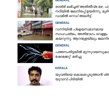
GENERAL
രാത്രി ലഭിച്ചത് അതിതീവ്ര മഴ, പമ
നദിയിൽ ജലനിരപ്പ് ഉയർന്നു, മൂഴ
ഡാമിൽ റെഡ് അലർട്ട്
GENERAL
റാന്നിയിൽ പ്രളയസമാനമായ
സാഹചര്യം; അതിവേഗം വെള്ളം
കയറുന്നു, ആറന്മുളയിലും ജലനിരപ
ഉയരുന്നു
GENERAL
പത്തനംതിട്ടയിൽ മൂന്നുവയസുകാ
ഷോക്കേറ്റ് മരിച്ചു
KERALA
യുവതിയെ കൊലപ്പെടുത്താൻ ശ്രമ
യുവാവ് പിടിയിൽ