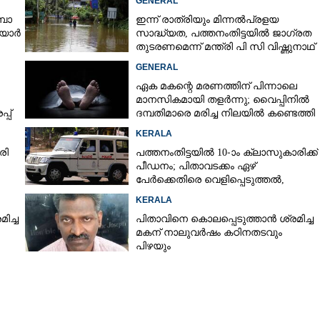
GENERAL
്പാ
ഇന്ന് രാത്രിയും മിന്നൽപ്രളയ
ിയാർ
സാദ്ധ്യത,​ പത്തനംതിട്ടയിൽ ജാഗ്രത
തുടരണമെന്ന് മന്ത്രി പി സി വിഷ്ണുനാഥ്
GENERAL
ഏക മകന്റെ മരണത്തിന് പിന്നാലെ
മാനസികമായി തളർന്നു; വൈപ്പിനിൽ
്പ്
ദമ്പതിമാരെ മരിച്ച നിലയിൽ കണ്ടെത്തി
KERALA
രി
പത്തനംതിട്ടയിൽ 10-ാം ക്ലാസുകാരിക്ക്
പീഡനം; പിതാവടക്കം ഏഴ്
പേർക്കെതിരെ വെളിപ്പെടുത്തൽ,
മൂന്നുപേർ അറസ്റ്റിൽ
KERALA
ിച്ച
പിതാവിനെ കൊലപ്പെടുത്താൻ ശ്രമിച്ച
മകന് നാലുവർഷം കഠിനതടവും
പിഴയും