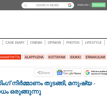
ENGLISH |
KĀZHCHA
CASE DIARY
CINEMA
OPINION
PHOTOS
LIFESTYLE
ANAMTHITTA
ALAPPUZHA
KOTTAYAM
IDUKKI
ERNAKULAM
Share
് നിർമ്മാണം തുടങ്ങി, മനുഷ്യ -
 ഒരുങ്ങുന്നു