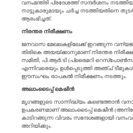
വനംമന്ത്രി പ്രദേശത്ത് സന്ദർശനം നടത്തിയ
നാട്ടുകാരുമായും ചർച്ച നടത്തിയതിനെ തുട
ആരംഭിച്ചത്.
നിരന്തര നിരീക്ഷണം
ജനവാസ മേഖലകളിലേക്ക് ഇറങ്ങുന്ന വന്യജീ
തിരികെ അയയ്ക്കാനുമാണ് നിരന്തര നിരീക്
സമിതി, പി.ആർ.ടി (പ്രൈമറി റെസ്‌പോൺസ് ട
എന്നിവരെയും ഉൾപ്പെടുത്തി അഞ്ച് ടീമു
ഈസംഘം രാപകൽ നിരീക്ഷണം നടത്തും.
അലാംടൈപ്പ് മെഷീൻ
മൃഗങ്ങളുടെ സാന്നിദ്ധ്യം കണ്ടെത്താൻ വനാത
ഉപകരണമാണ് അലാംടൈപ്പ് മെഷീൻ (അനിഡേഴ്സ്)
കാടിറങ്ങുന്ന വിവരം സന്ദേശങ്ങളായി വനം
അറിയിക്കും.