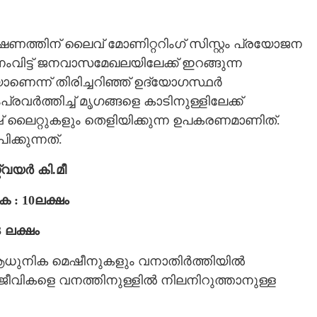
ണത്തിന് ലൈവ് മോണിറ്ററിംഗ് സിസ്റ്റം പ്രയോജന
നംവിട്ട് ജനവാസമേഖലയിലേക്ക് ഇറങ്ങുന്ന
െന്ന് തിരിച്ചറിഞ്ഞ് ഉദ്യോഗസ്ഥർ
വർത്തിച്ച് മൃഗങ്ങളെ കാടിനുള്ളിലേക്ക്
ഷ് ലൈറ്റുകളും തെളിയിക്കുന്ന ഉപകരണമാണിത്.
ക്കുന്നത്.
Share this link
ക്വയർ കി.മീ
 : 10ലക്ഷം
3 ലക്ഷം
േഞ്ചിൽ ഫെൻസിംഗ്
Copy Link
ധുനിക മെഷീനുകളും വനാതിർത്തിയിൽ
്ങി, മനുഷ്യ -
ജീവികളെ വനത്തിനുള്ളിൽ നിലനിറുത്താനുള്ള
രതിരോധം