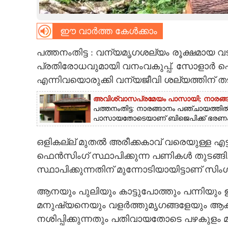
CARTOONS
ഈ വാർത്ത കേൾക്കാം
LITERATURE
പത്തനംതിട്ട : വന്യമൃഗശല്യം രൂക്ഷമായ വ
പ്രതിരോധവുമായി വനംവകുപ്പ്. സോളാർ ഫെ
ZOOM
എന്നിവയൊരുക്കി വന്യജീവി ശല്യത്തിന് ത
അവിശ്വാസപ്രമേയം പാസായി; നാരങ്ങ
CONTACT US
പത്തനംതിട്ട: നാരങ്ങാനം പഞ്ചായത്തി
പാസായതോടെയാണ് ബിജെപിക്ക് ഭരണം ന
ഒളികല്ല് മുതൽ അരീക്കകാവ് വരെയുള്ള എട
ഫെൻസിംഗ് സ്ഥാപിക്കുന്ന പണികൾ തുടങ
സ്ഥാപിക്കുന്നതിന് മുന്നോടിയായിട്ടാണ് സ
ആനയും പുലിയും കാട്ടുപോത്തും പന്നിയു
മനുഷ്യനെയും വളർത്തുമൃഗങ്ങളേയും ആക്
നശിപ്പിക്കുന്നതും പതിവായതോടെ പഴകുള