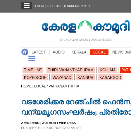
SECTIONS
FOUNDER EDITOR : K SUKUMARAN BA
HOME
LATEST
AUDIO
THURSDAY, 06 AUGUST 2026 3.37 PM IST
NOTIFIED NEWS
LATEST
AUDIO
KERALA
LOCAL
NEWS 360
POLL
KERALA
TIMELINE
THIRUVANANTHAPURAM
KOLLAM
PATH
KOZHIKODE
WAYANAD
KANNUR
KASARGOD
LOCAL
HOME /
LOCAL /
PATHANAMTHITTA
വടശേരിക്കര റേഞ്ചിൽ ഫെൻസിംഗ
NEWS 360
വന്യമൃഗസംഘർഷം; പ്രതിരോധം
CASE DIARY
2 MIN READ
| AUTHOR :
WEB DESK
PUBLISHED: JULY 08, 2026 12:14 AM IST