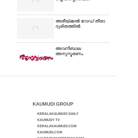
അരീയ്ക്കൽ റോഡ് തീരാ
ദുരിതത്തിൽ
അവനീബാല
അനുസ്മരണം
KAUMUDI GROUP
KERALAKAUMUDI DAILY
KAUMUDY TV
KERALAKAUMUDI.COM
KAUMUDI.COM