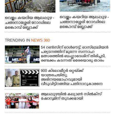
വെള്ളം കയറിയ ആലപ്പുഴ -
വെള്ളം കയറിയ ആലപ്പുഴ -
ചങ്ങനാശ്ശേരി റോഡിലെ
ചങ്ങനാശ്ശേരി റോഡിലെ
മങ്കൊമ്പ് ബ്ലോക്ക്
മങ്കൊമ്പ് ബ്ലോക്ക്
ജംഗ്ഷനിലെ
ജംഗ്ഷനിലെ
വെള്ളക്കെട്ടിലൂടെ ട്രാക്ടറിൽ
വെള്ളക്കെട്ടിൽപ്പെട്ട്
TRENDING IN
NEWS 360
യാത്ര ചെയ്യുന്നവർ
സൈക്കിൾ
നഷ്ടപ്പെടാതിരിക്കാൻ
54 റൺസിന് ഓൾഔട്ട്; ഓസ്‌ട്രേലിയൻ
നടപ്പാതയുടെ
പര്യടനത്തിന് മുന്നേ സന്നാഹ
മത്സരത്തിൽ ബംഗ്ലാദേശിന് തിരിച്ചടി,
കൈവരിയിൽ
രണ്ടക്കം കടന്നത് ഒരേയൊരു താരം
കെട്ടിവച്ചിരിക്കുന്ന കാഴ്ച
900 കിലോമീറ്റർ ഒറ്റയ്‌ക്ക്
യാത്രചെ‌യ്‌തു,​
അഭിനയമോഹവുമായി
വീടുവിട്ടിറങ്ങിയ പതിനാറുകാരനെ
കണ്ടെത്തിയത് ഫിലിം സിറ്റിയിൽ
ആലപ്പുഴയിൽ കല്യാൺ സിൽക്‌സ്
ഷോറൂമിന് തുടക്കമായി