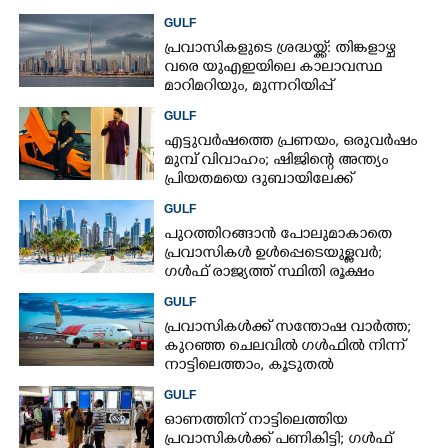
കൊല്ലപ്പെട്ടു
GULF
പ്രവാസികളുടെ ശ്രദ്ധയ്ക്ക്: തിങ്കളാഴ്ച
വരെ യുഎഇയിലെ കാലാവസ്ഥ
മാറിമറിയും, മുന്നറിയിപ്പ്
GULF
എട്ടുവർഷത്തെ പ്രണയം,​ ഒരുവർഷം
മുമ്പ് വിവാഹം; ഷിജിന്റെ അന്ത്യം
പ്രിയതമയെ ദുബായിലേക്ക്
കൊണ്ടുവരാനുള്ള ഒരുക്കത്തിനിടെ
GULF
പുറത്തിറങ്ങാൻ പോലുമാകാതെ
പ്രവാസികൾ ഉൾപ്പെടെയുള്ളവർ;
ഗൾഫ് രാജ്യത്ത് സ്ഥിതി രൂക്ഷം
GULF
പ്രവാസികൾക്ക് സന്തോഷ വാർത്ത;
കുറഞ്ഞ ചെലവിൽ ഗൾഫിൽ നിന്ന്
നാട്ടിലെത്താം,​ കൂടുതൽ
സർവീസുകളുമായി എയർഇന്ത്യ
GULF
എക്സ്പ്രസ്
ഓണത്തിന് നാട്ടിലെത്തിയ
പ്രവാസികൾക്ക് പണികിട്ടി; ഗൾഫ്