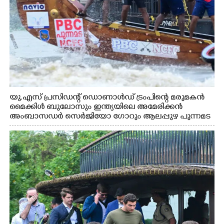
യു.എസ് പ്രസിഡന്റ് ഡൊണാൾഡ് ട്രംപിന്റെ മരുമകൻ
മൈക്കിൾ ബുലോസും ഇന്ത്യയിലെ അമേരിക്കൻ
അംബാസഡർ സെർജിയോ ഗോറും ആലപ്പുഴ പുന്നമട
കായലിൽ ഹൗസ്ബോട്ട് യാത്രയ്ക്കിടെ നെഹ്രുട്രോഫി
വള്ളംകളിയുടെ ഭാഗമായി നടുഭാഗം ചുണ്ടന്റെ
പരിശീലനത്തുഴച്ചിൽ വീക്ഷിക്കുന്നു