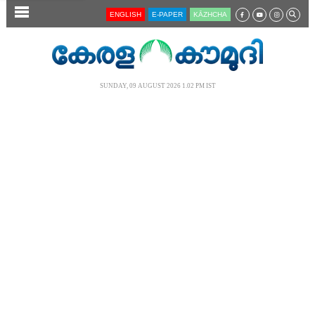
SECTIONS
ENGLISH
E-PAPER
KĀZHCHA
HOME
LATEST
SUNDAY, 09 AUGUST 2026 1.02 PM IST
AUDIO
NOTIFIED NEWS
POLL
KERALA
LOCAL
NEWS 360
CASE DIARY