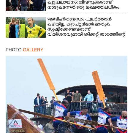
കൂട്ടപ്പലായനം; ജീവനുംകൊണ്ട്
നാടുകടന്നത് ഒരു ലക്ഷത്തിലധികം
പേർ
‘അവിഹിതബന്ധം പുലർത്താൻ
കഴിയില്ല,​ ക്യാപ്റ്റൻമാർ മാതൃക
സൃഷ്ടിക്കേണ്ടവരാണ്'
വിമർശനവുമായി ക്രിക്കറ്റ് താരത്തിന്റെ
ഭാര്യ
PHOTO
GALLERY