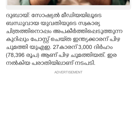
CARTOONS
ദുബായ്: സോഷ്യൽ മീഡിയയിലൂടെ
ബന്ധുവായ യുവതിയുടെ സ്വകാര്യ
LITERATURE
ചിത്രത്തിനൊപ്പം അപകീർത്തിപ്പെടുത്തുന്ന
കുറിപ്പും പോസ്റ്റ് ചെയ്‌ത ഇന്ത്യക്കാരന് പിഴ
ZOOM
ചുമത്തി യുഎഇ. 27കാരന് 3,000 ദിർഹം
(78,396 രൂപ) ആണ് പിഴ ചുമത്തിയത്. ഇര
നൽകിയ പരാതിയിലാണ് നടപടി.
CONTACT US
ADVERTISEMENT