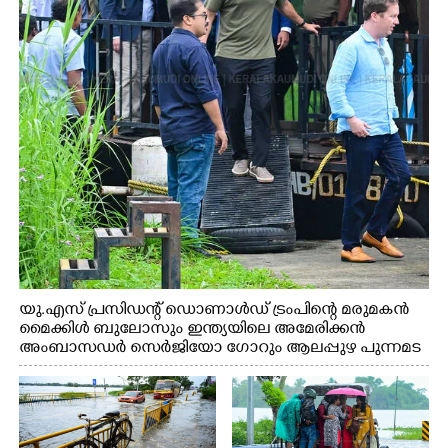
യു.എസ് പ്രസിഡന്റ് ഡൊണാൾഡ് ട്രംപിന്റെ മരുമകൻ
മൈക്കിൾ ബുലോസും ഇന്ത്യയിലെ അമേരിക്കൻ
അംബാസഡർ സെർജിയോ ഗോറും ആലപ്പുഴ പുന്നമട
കായലിൽ ഹൗസ്ബോട്ട് യാത്രയ്ക്ക് ശേഷം പുറത്തേയ്ക്ക്
വന്നപ്പോൾ