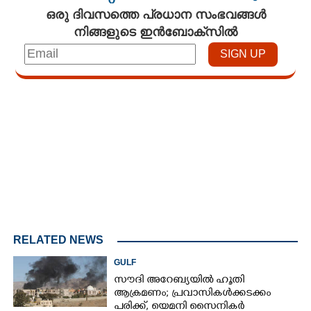
ഒരു ദിവസത്തെ പ്രധാന സംഭവങ്ങൾ
നിങ്ങളുടെ ഇൻബോക്സിൽ
Loaded
:
4.68%
/
Unmute
RELATED NEWS
GULF
സൗദി അറേബ്യയിൽ ഹൂതി
ആക്രമണം; പ്രവാസികൾക്കടക്കം
പരിക്ക്, യെമനി സൈനികർ