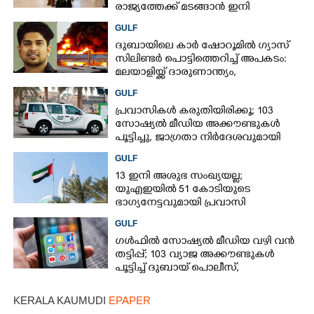
രാജ്യത്തേക്ക് മടങ്ങാൻ ഇനി
ഇരട്ടിയിലധികം പണം ചെലവാക്കണം
GULF
ദുബായിലെ കാർ ഷോറൂമിൽ ഗ്യാസ്
സിലിണ്ടർ പൊട്ടിത്തെറിച്ച് അപകടം:
മലയാളിയ്ക്ക് ദാരുണാന്ത്യം,
അഞ്ചുപേർക്ക് പരിക്ക്
GULF
പ്രവാസികൾ കരുതിയിരിക്കൂ; 103
സോഷ്യൽ മീഡിയ അക്കൗണ്ടുകൾ
പൂട്ടിച്ചു, ജാഗ്രതാ നിർദേശവുമായി
ഗൾഫ് രാജ്യം
GULF
13 ഇനി അശുഭ സംഖ്യയല്ല;
യുഎഇയിൽ 51 കോടിയുടെ
ഭാഗ്യനേട്ടവുമായി പ്രവാസി
GULF
ഗൾഫിൽ സോഷ്യൽ മീഡിയ വഴി വൻ
തട്ടിപ്പ്; 103 വ്യാജ അക്കൗണ്ടുകൾ
പൂട്ടിച്ച് ദുബായ് പൊലീസ്,
പ്രവാസികൾക്ക് ജാഗ്രതാ നിർദേശം
KERALA KAUMUDI
EPAPER