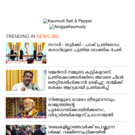
Copy Link
TRENDING IN
NEWS 360
സൗദി - തുർക്കി - പാക് പ്രതിരോധ
കരാറിലൂടെ പുതിയ ശാക്തിക ചേരി
'ജെൻസി നമ്മുടെ കുട്ടികളാണ്,
പ്രതിഷേധങ്ങൾക്കിടെ അവരെ ചിലർ
തെറ്റിദ്ധരിപ്പിക്കാൻ ശ്രമിച്ചു'; രാജിക്ക്
ശേഷം ആദ്യമായി പ്രതികരിച്ച്
ധർമ്മേന്ദ്ര പ്രധാൻ
'നിങ്ങളുടെ ഓരോ തീരുമാനവും
രാജ്യത്തിന്റെ
പുരോഗതിക്കായിരിക്കണം',​
വിദ്യാർത്ഥികളോട് പ്രധാനമന്ത്രി
'രേഖകളില്ലാത്തവർക്ക് പൊള്ളുന്ന
ശിക്ഷ', ദക്ഷിണാഫ്രിക്കയിൽ