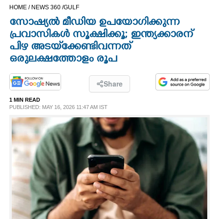
HOME /
NEWS 360 /
GULF
CINEMA
സോഷ്യൽ മീഡിയ ഉപയോഗിക്കുന്ന
പ്രവാസികൾ സൂക്ഷിക്കൂ; ഇന്ത്യക്കാരന്
OPINION
പിഴ അടയ്‌ക്കേണ്ടിവന്നത്
ഒരുലക്ഷത്തോളം രൂപ
PHOTOS
Share
LIFESTYLE
1 MIN READ
PUBLISHED: MAY 16, 2026 11:47 AM IST
SPIRITUAL
INFO+
ART
ASTRO