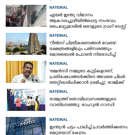
NATIONAL
എയർ ഇന്ത്യ വിമാനം
ആകാശച്ചുഴിയിൽപ്പെട്ട സംഭവം;
പൈലറ്റുമാരിൽ ഒരാളുടെ ഡ്രഗ് ടെസ്റ്റ്
ഫലം പോസിറ്റീവ്
NATIONAL
'റീൽസ് ചിത്രീകരണങ്ങൾ വേണ്ട':
ക്ഷേത്രങ്ങളിലും പരിസരത്തും
മൊബൈൽ ഫോൺ നിരോധിച്ച്
തമിഴ്നാട് സർക്കാർ
NATIONAL
'ജെൻസി നമ്മുടെ കുട്ടികളാണ്,
പ്രതിഷേധങ്ങൾക്കിടെ അവരെ ചിലർ
തെറ്റിദ്ധരിപ്പിക്കാൻ ശ്രമിച്ചു'; രാജിക്ക്
ശേഷം ആദ്യമായി പ്രതികരിച്ച്
NATIONAL
ധർമ്മേന്ദ്ര പ്രധാൻ
രാജ്യത്ത് തൊഴിലവസരങ്ങളുടെ
വാതിലടഞ്ഞു: രാഹുൽ ഗാന്ധി
NATIONAL
ഇന്ത്യൻ ചട്ടം പാലിച്ച് പ്രവർത്തിക്കണം:
മെറ്റയോട് കേന്ദ്രം