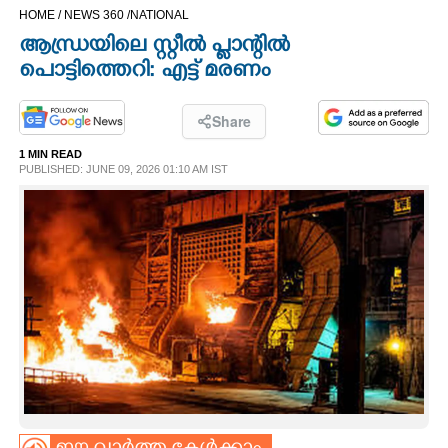
HOME /
NEWS 360 /
NATIONAL
CINEMA
ആന്ധ്രയിലെ സ്റ്റീൽ പ്ളാന്റിൽ
പൊട്ടിത്തെറി: എട്ട് മരണം
OPINION
Share
PHOTOS
1 MIN READ
PUBLISHED: JUNE 09, 2026 01:10 AM IST
LIFESTYLE
SPIRITUAL
INFO+
ART
ASTRO