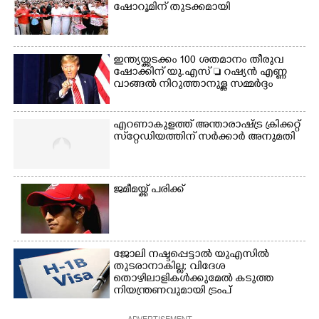
ഷോറൂമിന് തുടക്കമായി
മാറിനിന്ന ഇടവേളയിൽ
ഉണക്കാനിട്ടിരിക്കുന്ന
ക്യാമ്പ് പരിസരത്ത്
ഗോൾപോസ്റ്റിന് മുന്നിൽ
വസ്ത്രങ്ങൾ
ഫുട്ബോൾ കളികളിൽ
ഉണക്കാനിടുന്ന കാഴ്ച.
ഏർപ്പെട്ടിരിക്കുന്ന
ഇന്ത്യയ്ക്കടക്കം 100 ശതമാനം തീരുവ
കുട്ടികൾ
ഷോക്കിന് യു.എസ്  റഷ്യൻ എണ്ണ
വാങ്ങൽ നിറുത്താനുള്ള സമ്മർദ്ദം
എറണാകുളത്ത് അന്താരാഷ്ട്ര ക്രിക്കറ്റ്
സ്‌റ്റേഡിയത്തിന് സർക്കാർ അനുമതി
ജമീമയ്ക്ക് പരിക്ക്
ജോലി നഷ്ടപ്പെട്ടാൽ യുഎസിൽ
തുടരാനാകില്ല; വിദേശ
തൊഴിലാളികൾക്കുമേൽ കടുത്ത
നിയന്ത്രണവുമായി ട്രംപ്‌
ADVERTISEMENT