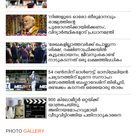
'നിങ്ങളുടെ ഓരോ തീരുമാനവും
രാജ്യത്തിന്റെ
പുരോഗതിക്കായിരിക്കണം',​
വിദ്യാർത്ഥികളോട് പ്രധാനമന്ത്രി
'രേഖകളില്ലാത്തവർക്ക് പൊള്ളുന്ന
ശിക്ഷ', ദക്ഷിണാഫ്രിക്കയിൽ
കൂട്ടപ്പലായനം; ജീവനുംകൊണ്ട്
നാടുകടന്നത് ഒരു ലക്ഷത്തിലധികം
പേർ
54 റൺസിന് ഓൾഔട്ട്; ഓസ്‌ട്രേലിയൻ
പര്യടനത്തിന് മുന്നേ സന്നാഹ
മത്സരത്തിൽ ബംഗ്ലാദേശിന് തിരിച്ചടി,
രണ്ടക്കം കടന്നത് ഒരേയൊരു താരം
900 കിലോമീറ്റർ ഒറ്റയ്‌ക്ക്
യാത്രചെ‌യ്‌തു,​
അഭിനയമോഹവുമായി
വീടുവിട്ടിറങ്ങിയ പതിനാറുകാരനെ
കണ്ടെത്തിയത് ഫിലിം സിറ്റിയിൽ
PHOTO
GALLERY