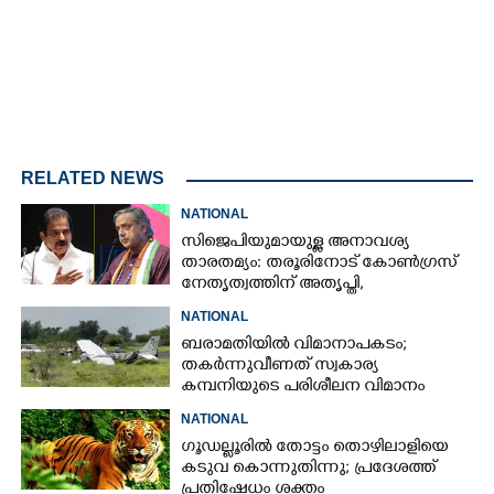
RELATED NEWS
NATIONAL
സിജെപിയുമായുള്ള അനാവശ്യ
താരതമ്യം: തരൂരിനോട് കോൺഗ്രസ്
നേതൃത്വത്തിന് അതൃപ്തി,
താക്കീതുമായി കെസി
NATIONAL
വേണുഗോപാൽ
ബരാമതിയിൽ വിമാനാപകടം;
തകർന്നുവീണത് സ്വകാര്യ
കമ്പനിയുടെ പരിശീലന വിമാനം
NATIONAL
ഗൂഡല്ലൂരിൽ തോട്ടം തൊഴിലാളിയെ
കടുവ കൊന്നുതിന്നു; പ്രദേശത്ത്
പ്രതിഷേധം ശക്തം