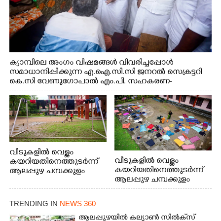
ക്യാമ്പിലെ അംഗം വിഷമങ്ങൾ വിവരിച്ചപ്പോൾ
സമാധാനിപ്പിക്കുന്ന എ.ഐ.സി.സി ജനറൽ സെക്രട്ടറി
കെ.സി വേണുഗോപാൽ എം.പി. സഹകരണ-
എക്സൈസ് വകുപ്പ് മന്ത്രി എം. ലിജു, എന്നിവർ
വീടുകളിൽ വെള്ളം
വീടുകളിൽ വെള്ളം
കയറിയതിനെത്തുടർന്ന്
കയറിയതിനെത്തുടർന്ന്
ആലപ്പുഴ ചമ്പക്കുളം
ആലപ്പുഴ ചമ്പക്കുളം
ഫാദർ തോമസ്
ഫാദർ തോമസ്
പോരൂക്കര സെൻട്രൽ
പോരൂക്കര സെൻട്രൽ
സ്കൂളിലെ ദുരിതാശ്വാസ
TRENDING IN
NEWS 360
സ്കൂളിലെ ദുരിതാശ്വാസ
ക്യാമ്പിലെത്തിയവർ
ക്യാമ്പിലെത്തിയവർ മഴ
വസ്ത്രങ്ങൾ
ആലപ്പുഴയിൽ കല്യാൺ സിൽക്‌സ്