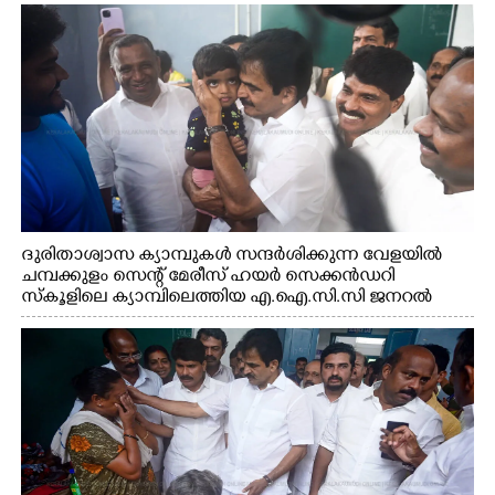
ദുരിതാശ്വാസ ക്യാമ്പുകൾ സന്ദർശിക്കുന്ന വേളയിൽ
ചമ്പക്കുളം സെന്റ് മേരീസ് ഹയർ സെക്കൻഡറി
സ്കൂളിലെ ക്യാമ്പിലെത്തിയ എ.ഐ.സി.സി ജനറൽ
സെക്രട്ടറി കെ.സി വേണുഗോപാൽ എം.പി കുരുന്നിനെ
എടുത്ത് ലാളിച്ചപ്പോൾ. സഹകരണ-എക്സൈസ്
വകുപ്പ് മന്ത്രി എം. ലിജു, കൃഷിവകുപ്പ് മന്ത്രി ടി. സിദ്ദിഖ്,
റെജി ചെറിയാൻ എം. എൽ. എ എന്നിവർ സമീപം