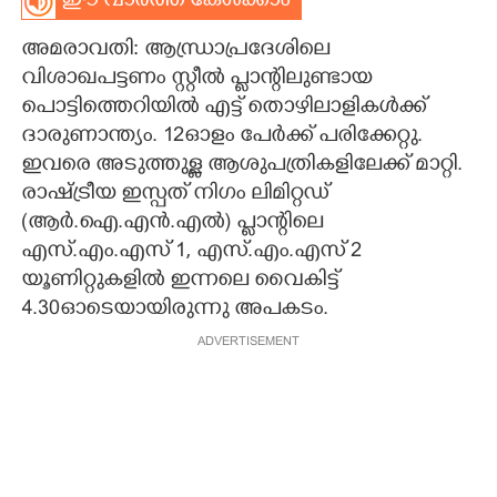
ഈ വാർത്ത കേൾക്കാം
CARTOONS
അമരാവതി: ആന്ധ്രാപ്രദേശിലെ
വിശാഖപട്ടണം സ്റ്റീൽ പ്ലാന്റിലുണ്ടായ
LITERATURE
പൊട്ടിത്തെറിയിൽ എട്ട് തൊഴിലാളികൾക്ക്
ദാരുണാന്ത്യം. 12ഓളം പേർക്ക് പരിക്കേറ്റു.
ഇവരെ അടുത്തുള്ള ആശുപത്രികളിലേക്ക് മാറ്റി.
ZOOM
രാഷ്ട്രീയ ഇസ്പത് നിഗം ലിമിറ്റഡ്
(ആർ.ഐ.എൻ.എൽ) പ്ലാന്റിലെ
CONTACT US
എസ്.എം.എസ് 1, എസ്.എം.എസ് 2
യൂണിറ്റുകളിൽ ഇന്നലെ വൈകിട്ട്
4.30ഓടെയായിരുന്നു അപകടം.
ADVERTISEMENT