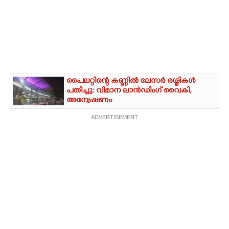
പൈലറ്റിന്റെ കണ്ണിൽ ലേസർ രശ്മികൾ
പതിച്ചു: വിമാന ലാൻഡിംഗ് വൈകി,
അന്വേഷണം
ADVERTISEMENT