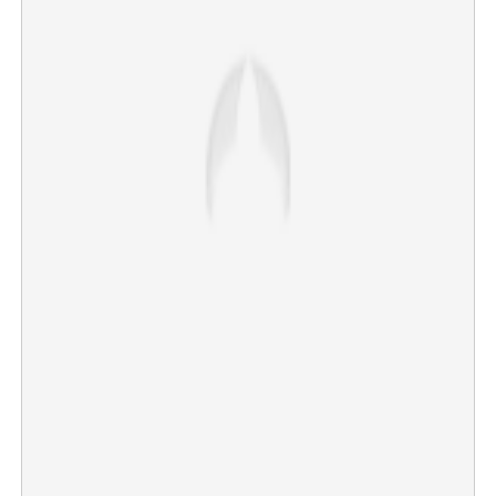
×
Share this link
Copy Link