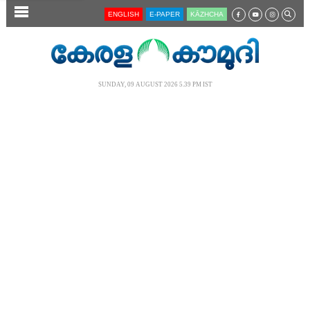
SECTIONS
ENGLISH
E-PAPER
KĀZHCHA
HOME
LATEST
SUNDAY, 09 AUGUST 2026 5.39 PM IST
AUDIO
NOTIFIED NEWS
POLL
KERALA
LOCAL
NEWS 360
CASE DIARY