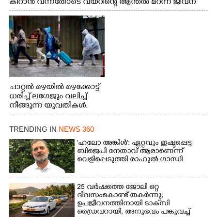
കീറാൻ വന്നതോടെ വയറിന്റെ ആന്തൽ മറന്ന് ജീവന്
വേണ്ടിയായി ഓട്ടം. എറണാകുളം വാത്തുരുത്തിയിൽ
നിന്നുള്ള കാഴ്ച
ചാറ്റൽ മഴയിൽ മഴക്കോട്ട്
ധരിച്ച് ലഗേജും വലിച്ച്
നീങ്ങുന്ന യുവതികൾ.
എറണാകുളം മേനകയിൽ
നിന്നുള്ള കാഴ്ച
TRENDING IN
NEWS 360
'ഹലോ അങ്കിൾ': ഏറ്റവും ഇഷ്ടപ്പെട്ട
ബിജെപി നേതാവ് ആരാണെന്ന്
വെളിപ്പെടുത്തി രാഹുൽ ഗാന്ധി
25 വർഷത്തെ ജോലി ഒറ്റ
ദിവസംകൊണ്ട് തകർന്നു;
ഉപജീവനത്തിനായി ടാക്‌സി
ഡ്രൈവറായി,​ അനുഭവം പങ്കുവച്ച്