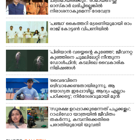
ചിത്രമായിരിക്കും': 'രാമായണ'യ്ക്ക്
ഓസ്കാ‌ർ ലഭിച്ചില്ലെങ്കിൽ
നിരാശനാകുമെന്ന് ദേവേന്ദ്ര
ഫഡ്നാവിസ്
'​പ​ഞ്ചാ​'​ ​കൈ​ത്ത​റി​ ​ശ്രേ​ണി​യു​മാ​യി​ ​രാം​
രാ​ജ് ​കോ​ട്ടൺ വിപണിയിൽ
'പിരിയാൻ വയ്യെന്റെ കുഞ്ഞേ'; ജീവനറ്റ
കുഞ്ഞിനെ ചുമലിലേറ്റി നീന്തുന്ന
ഡോൾഫിൻ; കടലിലെ വൈകാരിക
നിമിഷങ്ങൾ
'വൈഭവിനെ
ഒഴിവാക്കേണ്ടതായിരുന്നു,​ ആ
യോഗ്യത ഇപ്പോഴില്ല, ആദ്യം എല്ലാം
പഠിക്കട്ടെ'; നിർദേശവുമായി മുൻ
ക്രിക്കറ്റ് താരം
'സുരക്ഷ ഉറപ്പാക്കുമെന്നത് പച്ചക്കള്ളം';
റാപ്പിഡോ യാത്രയിൽ ജീവിതം
തകർന്നു, കമ്പനിക്കെതിരെ
പരാതിയുമായി യുവതി