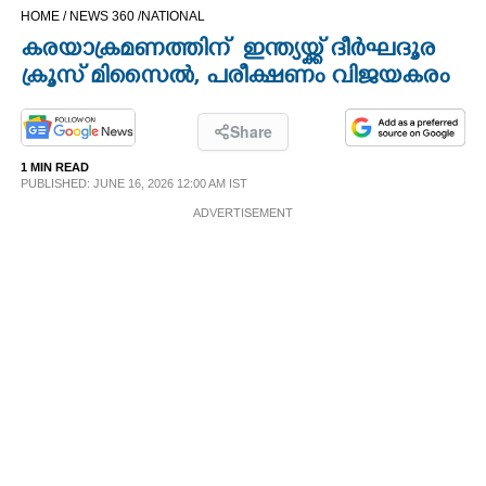
HOME /
NEWS 360 /
NATIONAL
CINEMA
കരയാക്രമണത്തിന് ഇന്ത്യയ്ക്ക് ദീർഘദൂര
ക്രൂസ് മിസൈൽ, പരീക്ഷണം വിജയകരം
OPINION
Share
PHOTOS
1 MIN READ
PUBLISHED: JUNE 16, 2026 12:00 AM IST
LIFESTYLE
ADVERTISEMENT
SPIRITUAL
INFO+
ART
ASTRO