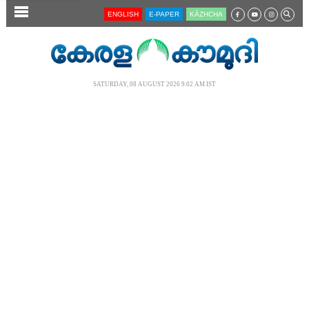
SECTIONS
ENGLISH
E-PAPER
KĀZHCHA
HOME
LATEST
SATURDAY, 08 AUGUST 2026 9.02 AM IST
AUDIO
NOTIFIED NEWS
POLL
KERALA
LOCAL
NEWS 360
CASE DIARY