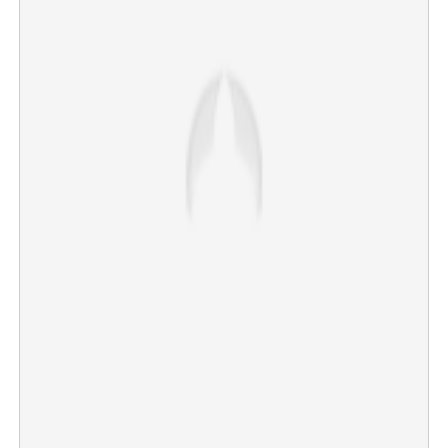
×
Share this link
Copy Link