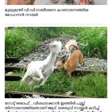
മുഖ്യമന്ത്രി വി.ഡി.സതീശനെ കാണാനെത്തിയ
മോഹനൻ നായർ
ഗോട്ട് ലൈഫ് ...വിശപ്പടക്കാൻ ഇത്തിരി പുല്ല്
തിന്നാനെത്തിയതാണ് ആട്. തെരുവ് നായ്ക്കൾ കടിച്ച്