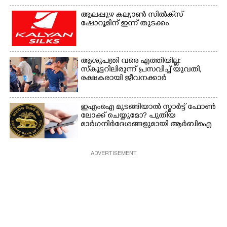
യുവതി
ആലപ്പുഴ കല്യാൺ സിൽക്‌സ്
ഷോറൂമിന് ഇന്ന് തുടക്കം
ആശുപത്രി വരെ എത്തിയില്ല:
സ്കൂട്ടറിലിരുന്ന് പ്രസവിച്ച് യുവതി,
രക്ഷകരായി ജീവനക്കാർ
ഇഎംഐ മുടങ്ങിയാൽ സ്മാർട്ട് ഫോൺ
ലോക്ക് ചെയ്യുമോ? പുതിയ
മാർഗനിർദേശങ്ങളുമായി ആർബിഐ
ADVERTISEMENT