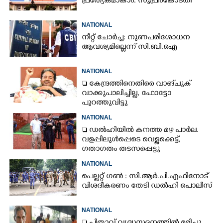
പ്രത്യേകമാകാം: സുപ്രീംകോടതി
NATIONAL
നീറ്റ് ചോർച്ച: നുണപരിശോധന
ആവശ്യമില്ലെന്ന് സി.ബി.ഐ
NATIONAL
 കേന്ദ്രത്തിനെതിരെ വാങ്‌ചുക്
വാക്കുപാലിച്ചില്ല, ഫോട്ടോ
പുറത്തുവിട്ടു
NATIONAL
 ഡൽഹിയിൽ കനത്ത മഴ പാർല.
വളപ്പിലുൾപ്പെടെ വെള്ളക്കെട്ട്,
ഗതാഗതം തടസപ്പെട്ടു
NATIONAL
പെല്ലറ്റ് ഗൺ : സി.ആർ.പി.എഫിനോട്
വിശദീകരണം തേടി ഡൽഹി പൊലീസ്
NATIONAL