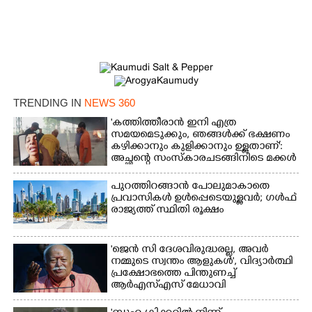
TRENDING IN
NEWS 360
×
'കത്തിത്തീരാൻ ഇനി എത്ര
Share this link
സമയമെടുക്കും, ഞങ്ങൾക്ക് ഭക്ഷണം
കഴിക്കാനും കുളിക്കാനും ഉള്ളതാണ്':
അച്ഛന്റെ സംസ്കാരചടങ്ങിനിടെ മക്കൾ
പുറത്തിറങ്ങാൻ പോലുമാകാതെ
പ്രവാസികൾ ഉൾപ്പെടെയുള്ളവർ; ഗൾഫ്
രാജ്യത്ത് സ്ഥിതി രൂക്ഷം
Copy Link
'ജെൻ സി ദേശവിരുദ്ധരല്ല, അവർ
നമ്മുടെ സ്വന്തം ആളുകൾ', വിദ്യാർത്ഥി
പ്രക്ഷോഭത്തെ പിന്തുണച്ച്
ആർഎസ്‌എസ് മേധാവി