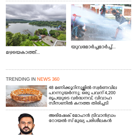
യുവമോർച്ചമാർച്ച്...
മഴയെകാത്ത്...
TRENDING IN
NEWS 360
48 മണിക്കൂറിനുള്ളിൽ സ്വർണവില
പറന്നുയർന്നു; ഒരു പവന് 4,200
രൂപയുടെ വർദ്ധനവ്, വിവാഹ
സീസണിൽ കനത്ത തിരിച്ചടി
അഭിഷേക് മോഹൻ ട്രിവാൻഡ്രം
റോയൽ സ് മുഖ്യ പരിശീലകൻ