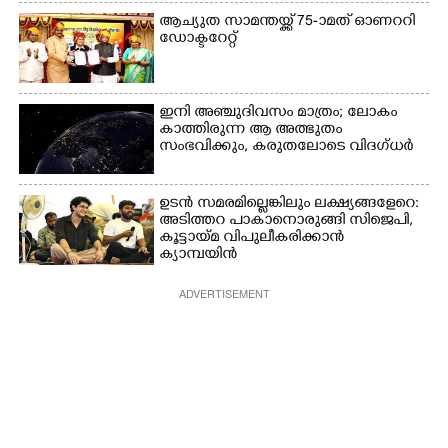
ആച്യുത സാമന്തയ്ക്ക് 75-ാമത് ഓണററി
ഡോക്ടറേറ്റ്
ഇനി അഞ്ചുദിവസം മാത്രം; ലോകം
കാത്തിരുന്ന ആ അത്ഭുതം
സംഭവിക്കും, കരുതലോടെ വിദഗ്ധർ
ഉടൻ സമരമില്ലെങ്കിലും ലക്ഷ്യങ്ങളേറെ:
അടിത്തറ പാകാനൊരുങ്ങി സിജെപി,​
കൂട്ടായ്മ വിപുലീകരിക്കാൻ
ക്യാമ്പയിൻ
ADVERTISEMENT