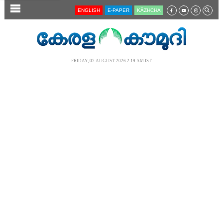
SECTIONS
ENGLISH
E-PAPER
KĀZHCHA
HOME
LATEST
FRIDAY, 07 AUGUST 2026 2.19 AM IST
AUDIO
NOTIFIED NEWS
POLL
KERALA
LOCAL
NEWS 360
CASE DIARY