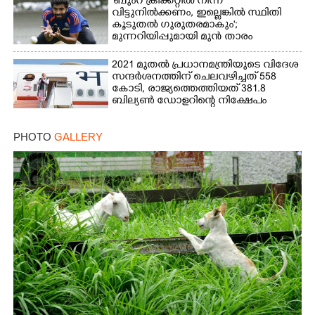
'ബുംറ ക്രിക്കറ്റിൽ നിന്ന്
വിട്ടുനിൽക്കണം, ഇല്ലെങ്കിൽ സ്ഥിതി
കൂടുതൽ ഗുരുതരമാകും';
മുന്നറിയിപ്പുമായി മുൻ താരം
2021 മുതൽ പ്രധാനമന്ത്രിയുടെ വിദേശ
സന്ദർശനത്തിന് ചെലവഴിച്ചത് 558
കോടി, രാജ്യത്തെത്തിയത് 381.8
ബില്യൺ ഡോളറിന്റെ നിക്ഷേപം
PHOTO
GALLERY