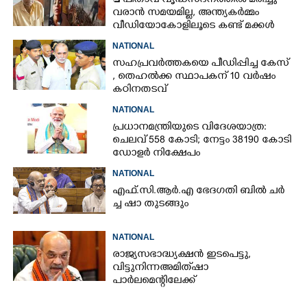
 പിതാവ് വൃദ്ധസദനത്തിൽ മരിച്ചു
വരാൻ സമയമില്ല,​ അന്ത്യകർമ്മം
വീഡിയോകോളിലൂടെ കണ്ട് മക്കൾ
NATIONAL
സഹപ്രവർത്തകയെ പീഡിപ്പിച്ച കേസ്
, തെഹൽക്ക സ്ഥാപകന് 10 വർഷം
കഠിനതടവ്
NATIONAL
പ്രധാനമന്ത്രിയുടെ വിദേശയാത്ര:
ചെലവ് 558 കോടി; നേട്ടം 38190 കോടി
ഡോളർ നിക്ഷേപം
NATIONAL
എ​ഫ്.​സി.​ആ​ർ.​എ​ ​ഭേ​ദ​ഗ​തി​ ​ബിൽ ച​ർ​
ച്ച​ ​ഷാ​ ​തുടങ്ങും
NATIONAL
രാജ്യസഭാദ്ധ്യക്ഷൻ ഇടപെട്ടു,
വിട്ടുനിന്ന അമിത് ഷാ
പാർലമെന്റിലേക്ക്