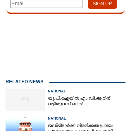
Loaded
:
4.29%
/
Unmute
RELATED NEWS
NATIONAL
യു.പി.ഐയിൽ എം.ഡി.ആറിന്
വഴിതുറന്ന് ബിൽ
NATIONAL
ജഡ്‌ജിമാർക്ക് വിരമിക്കൽ പ്രായം