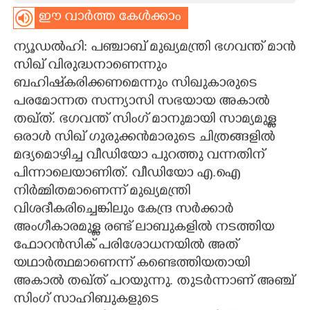
ഈ വാർത്ത കേൾക്കാം
CARTOONS
ന്യൂഡൽഹി: പഞ്ചാബ് മുഖ്യമന്ത്രി ഭഗവന്ത് മാൻ
LITERATURE
സിഖ് വിരുദ്ധനാണെന്നും
ബഹിഷ്‌കരിക്കണമെന്നും സിഖുകാരുടെ
പരമോന്നത സന്ന്യാസി സഭയായ അകാൽ
ZOOM
തഖ്ത്. ഭഗവന്ത് സിംഗ് മാനുമായി സാമ്യമുള്ള
ഒരാൾ സിഖ് ഗുരുക്കൻമാരുടെ ചിത്രങ്ങളിൽ
CONTACT US
മദ്യമൊഴിച്ച വീഡിയോ പുറത്തു വന്നതിന്
പിന്നാലെയാണിത്. വീഡിയോ എ.ഐ
നിർമ്മിതമാണെന്ന് മുഖ്യമന്ത്രി
വിശദീകരിച്ചെങ്കിലും കേന്ദ്ര സർക്കാർ
അംഗീകാരമുള്ള രണ്ട് ലാബുകളിൽ നടത്തിയ
ഫോറൻസിക് പരിശോധനയിൽ അത്
യഥാർത്ഥമാണെന്ന് കണ്ടെത്തിയതായി
അകാൽ തഖ്ത് പറയുന്നു. തുടർന്നാണ് അഞ്ച്
സിംഗ് സാഹിബുകളുടെ