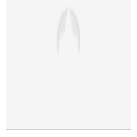
×
Share this link
Copy Link