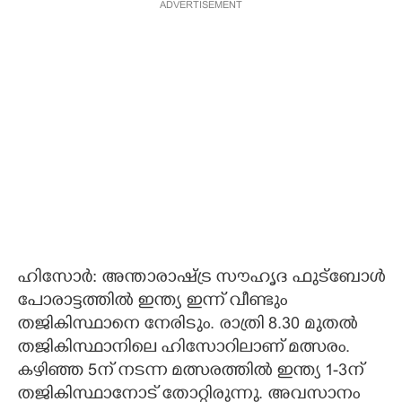
ADVERTISEMENT
ഹിസോർ: അന്താരാഷ്ട്ര സൗഹൃദ ഫുട്ബോൾ
പോരാട്ടത്തിൽ ഇന്ത്യ ഇന്ന് വീണ്ടും
തജികിസ്ഥാനെ നേരിടും. രാത്രി 8.30 മുതൽ
തജികിസ്ഥാനിലെ ഹിസോറിലാണ് മത്സരം.
കഴിഞ്ഞ 5ന് നടന്ന മത്സരത്തിൽ ഇന്ത്യ 1-3ന്
തജികിസ്ഥാനോട് തോറ്റിരുന്നു. അവസാനം