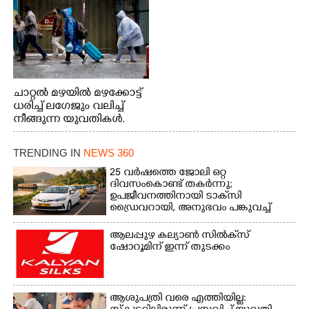
ചാറ്റൽ മഴയിൽ മഴക്കോട്ട്
ധരിച്ച് ലഗേജും വലിച്ച്
നീങ്ങുന്ന യുവതികൾ.
എറണാകുളം മേനകയിൽ
നിന്നുള്ള കാഴ്ച
TRENDING IN
NEWS 360
25 വർഷത്തെ ജോലി ഒറ്റ
ദിവസംകൊണ്ട് തകർന്നു;
ഉപജീവനത്തിനായി ടാക്‌സി
ഡ്രൈവറായി,​ അനുഭവം പങ്കുവച്ച്
യുവതി
ആലപ്പുഴ കല്യാൺ സിൽക്‌സ്
ഷോറൂമിന് ഇന്ന് തുടക്കം
ആശുപത്രി വരെ എത്തിയില്ല: