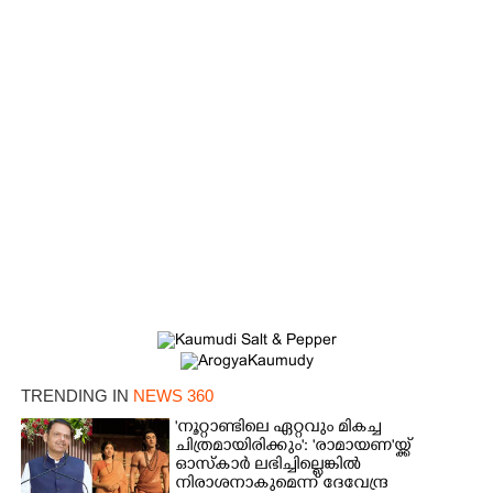
TRENDING IN
NEWS 360
'നൂറ്റാണ്ടിലെ ഏറ്റവും മികച്ച
ചിത്രമായിരിക്കും': 'രാമായണ'യ്ക്ക്
ഓസ്കാ‌ർ ലഭിച്ചില്ലെങ്കിൽ
നിരാശനാകുമെന്ന് ദേവേന്ദ്ര