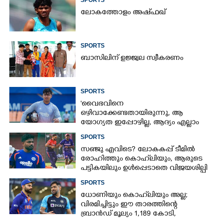
SPORTS
ലോകത്തോളം അഷ്ഫഖ്
SPORTS
ബാസിലിന് ഉജ്ജ്വല സ്വീകരണം
SPORTS
'വൈഭവിനെ
ഒഴിവാക്കേണ്ടതായിരുന്നു,​ ആ
യോഗ്യത ഇപ്പോഴില്ല, ആദ്യം എല്ലാം
പഠിക്കട്ടെ'; നിർദേശവുമായി മുൻ
SPORTS
ക്രിക്കറ്റ് താരം
സഞ്ജു എവിടെ? ലോകകപ്പ് ടീമിൽ
രോഹിത്തും കൊഹ്‌ലിയും, ആരുടെ
പട്ടികയിലും ഉൾപ്പെടാതെ വിജയശില്പി
SPORTS
ധോണിയും കൊഹ്‌ലിയും അല്ല;
വിരമിച്ചിട്ടും ഈ താരത്തിന്റെ
ബ്രാൻഡ് മൂല്യം 1,189 കോടി,