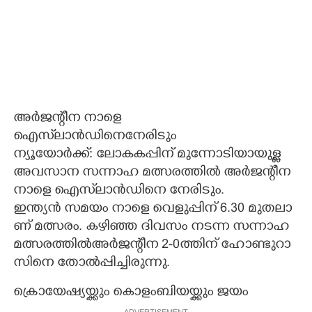
അ​ർ​ജ​ന്റീ​ന​ ​നാ​ളെ​ ​
ഐ​സ്‌​ലാ​ൻ​ഡി​നെ​നേ​രി​ടും
ന്യൂ​യോ​ർ​ക്ക്:​ ​ലോ​ക​ക​പ്പി​ന് ​മു​ന്നോ​ടി​യാ​യു​ള്ള​ ​
അ​വ​സാ​ന​ ​സ​ന്നാ​​ഹ​ ​മ​ത്സ​ര​ത്തി​ൽ​ ​അ​ർ​ജ​ന്റീ​ന​ ​
നാ​ളെ​ ​ഐ​സ്‌​ലാ​ൻ​ഡി​നെ​ ​നേ​രി​ടും.​
​ഇ​ന്ത്യ​ൻ​ ​സ​മ​യം​ ​നാ​ളെ​ ​വെ​ളു​പ്പി​ന് 6.30​ ​മു​ത​ലാ​
ണ് ​മ​ത്സ​രം.​ ​ക​ഴി​ഞ്ഞ​ ​ദി​വ​സം​ ​ന​ട​ന്ന​ ​സ​ന്നാ​ഹ​ ​
മ​ത്സ​ര​ത്തി​ൽ​അ​ർ​ജ​ന്റീ​ന​ 2​-0​ത്തി​ന് ​ഹോ​ണ്ടു​റാ​
സി​നെ​ ​തോ​ൽ​പ്പി​ച്ചി​രു​ന്നു.
ക്രൊയേഷ്യയ്ക്കും കൊളംബിയയ്ക്കും ജയം