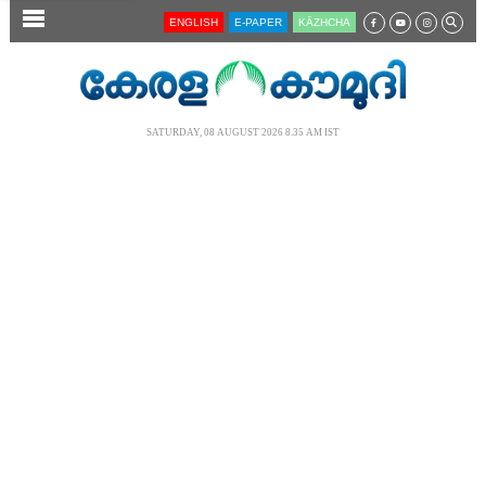
SECTIONS
ENGLISH
E-PAPER
KĀZHCHA
HOME
LATEST
SATURDAY, 08 AUGUST 2026 8.35 AM IST
AUDIO
NOTIFIED NEWS
POLL
KERALA
LOCAL
NEWS 360
CASE DIARY