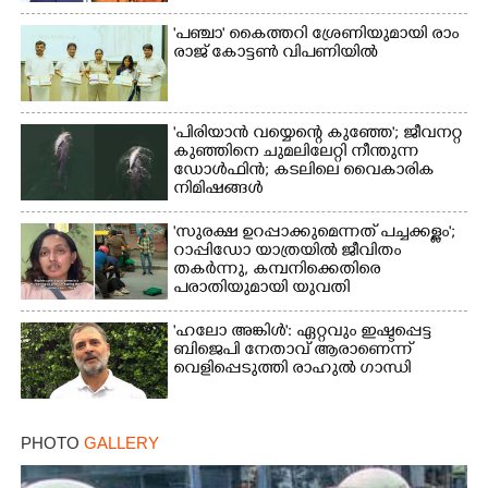
ഫഡ്നാവിസ്
'​പ​ഞ്ചാ​'​ ​കൈ​ത്ത​റി​ ​ശ്രേ​ണി​യു​മാ​യി​ ​രാം​
രാ​ജ് ​കോ​ട്ടൺ വിപണിയിൽ
'പിരിയാൻ വയ്യെന്റെ കുഞ്ഞേ'; ജീവനറ്റ
കുഞ്ഞിനെ ചുമലിലേറ്റി നീന്തുന്ന
ഡോൾഫിൻ; കടലിലെ വൈകാരിക
നിമിഷങ്ങൾ
'സുരക്ഷ ഉറപ്പാക്കുമെന്നത് പച്ചക്കള്ളം';
റാപ്പിഡോ യാത്രയിൽ ജീവിതം
തകർന്നു, കമ്പനിക്കെതിരെ
പരാതിയുമായി യുവതി
'ഹലോ അങ്കിൾ': ഏറ്റവും ഇഷ്ടപ്പെട്ട
ബിജെപി നേതാവ് ആരാണെന്ന്
വെളിപ്പെടുത്തി രാഹുൽ ഗാന്ധി
PHOTO
GALLERY