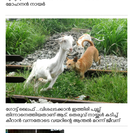
മോഹനൻ നായർ
ഗോട്ട് ലൈഫ് ...വിശപ്പടക്കാൻ ഇത്തിരി പുല്ല്
തിന്നാനെത്തിയതാണ് ആട്. തെരുവ് നായ്ക്കൾ കടിച്ച്
കീറാൻ വന്നതോടെ വയറിന്റെ ആന്തൽ മറന്ന് ജീവന്
വേണ്ടിയായി ഓട്ടം. എറണാകുളം വാത്തുരുത്തിയിൽ
നിന്നുള്ള കാഴ്ച