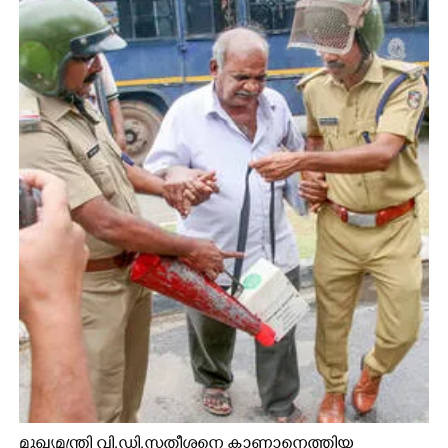
മുഖ്യമന്ത്രി വി.ഡി.സതീശനെ കാണാനെത്തിയ