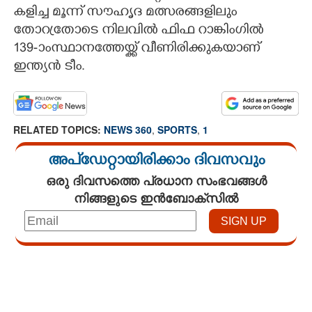
കളിച്ച മൂന്ന് സൗഹൃദ മത്സരങ്ങളിലും
തോറ്രതോടെ നിലവിൽ ഫിഫ റാങ്കിംഗിൽ
139-ാംസ്ഥാനത്തേയ്ക്ക് വീണിരിക്കുകയാണ്
ഇന്ത്യൻ ടീം.
RELATED TOPICS:
NEWS 360
,
SPORTS
,
1
അപ്ഡേറ്റായിരിക്കാം ദിവസവും
ഒരു ദിവസത്തെ പ്രധാന സംഭവങ്ങൾ
നിങ്ങളുടെ ഇൻബോക്സിൽ
Loaded
:
4.68%
/
Mute