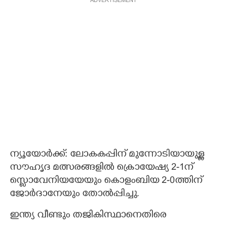
ADVERTISEMENT
ന്യൂയോർക്ക്: ലോകകപ്പിന് മുന്നോടിയായുള്ള
സൗഹൃദ മത്സരങ്ങളിൽ ക്രൊയേഷ്യ 2-1ന്
സ്ലൊവേനിയയേയും കൊളംബിയ 2-0ത്തിന്
ജോർദാനേയും തോൽപ്പിച്ചു.
ഇന്ത്യ വീണ്ടും തജികിസ്ഥാനെതിരെ