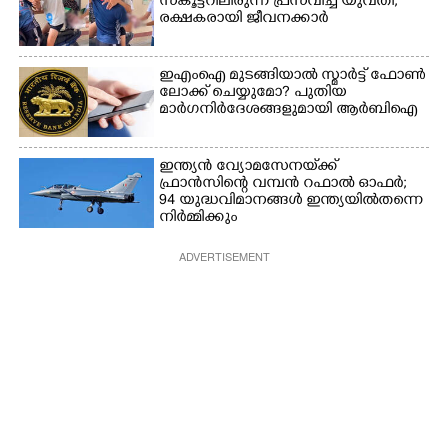
സ്കൂട്ടറിലിരുന്ന് പ്രസവിച്ച് യുവതി,
രക്ഷകരായി ജീവനക്കാർ
ഇഎംഐ മുടങ്ങിയാൽ സ്മാർട്ട് ഫോൺ
ലോക്ക് ചെയ്യുമോ? പുതിയ
മാർഗനിർദേശങ്ങളുമായി ആർബിഐ
ഇന്ത്യൻ വ്യോമസേനയ്‌ക്ക്
ഫ്രാൻസിന്റെ വമ്പൻ റഫാൽ ഓഫർ;
94 യുദ്ധവിമാനങ്ങൾ ഇന്ത്യയിൽതന്നെ
നിർ‌മ്മിക്കും
ADVERTISEMENT