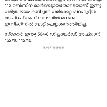
112 റൺസിന് ഓൾഔട്ടായതോടെയാണ് ഇന്ത്യ
ചരിത്ര ജയം കുറിച്ചത്. പരിക്കേറ്റ ഷറഫുദ്ദീൻ
അഷ്റഫ് അഫ്‌ഗാനായിൽ രണ്ടാം
ഇന്നിംഗ്‌സിൽ ബാറ്റ് ചെയ്യാനെത്തിയില്ല.
സ്കോർ: ഇന്ത്യ 564/8 ഡിക്ലയേർഡ്, അഫ്ഗാൻ
152/10,​112/10.
ADVERTISEMENT