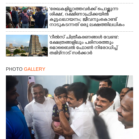
'രേഖകളില്ലാത്തവർക്ക് പൊള്ളുന്ന
ശിക്ഷ', ദക്ഷിണാഫ്രിക്കയിൽ
കൂട്ടപ്പലായനം; ജീവനുംകൊണ്ട്
നാടുകടന്നത് ഒരു ലക്ഷത്തിലധികം
പേർ
'റീൽസ് ചിത്രീകരണങ്ങൾ വേണ്ട':
ക്ഷേത്രങ്ങളിലും പരിസരത്തും
മൊബൈൽ ഫോൺ നിരോധിച്ച്
തമിഴ്നാട് സർക്കാർ
PHOTO
GALLERY