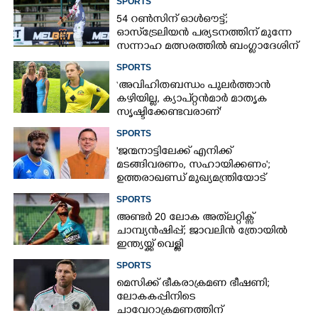
SPORTS
ശക്തികേന്ദ്രം
54 റൺസിന് ഓൾഔട്ട്;
ഓസ്‌ട്രേലിയൻ പര്യടനത്തിന് മുന്നേ
സന്നാഹ മത്സരത്തിൽ ബംഗ്ലാദേശിന്
തിരിച്ചടി, രണ്ടക്കം കടന്നത്
SPORTS
ഒരേയൊരു താരം
‘അവിഹിതബന്ധം പുലർത്താൻ
കഴിയില്ല,​ ക്യാപ്റ്റൻമാർ മാതൃക
സൃഷ്ടിക്കേണ്ടവരാണ്'
വിമർശനവുമായി ക്രിക്കറ്റ്
SPORTS
താരത്തിന്റെ ഭാര്യ
'ജന്മനാട്ടിലേക്ക് എനിക്ക്
മടങ്ങിവരണം, സഹായിക്കണം';
ഉത്തരാഖണ്ഡ് മുഖ്യമന്ത്രിയോട്
അപേക്ഷയുമായി ഋഷഭ് പന്ത്
SPORTS
അണ്ടർ 20 ലോക അത്‌ലറ്റിക്സ്
ചാമ്പ്യൻഷിപ്പ്; ജാവലിൻ ത്രോയിൽ
ഇന്ത്യയ്ക്ക് വെള്ളി
×
SPORTS
Share this link
മെസിക്ക് ഭീകരാക്രമണ ഭീഷണി;
ലോകകപ്പിനിടെ
ചാവേറാക്രമണത്തിന്