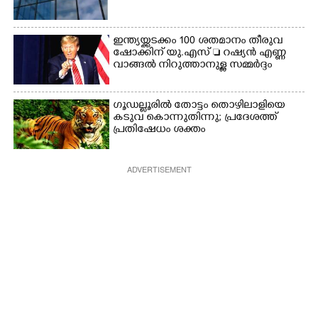
ഇന്ത്യയ്ക്കടക്കം 100 ശതമാനം തീരുവ
ഷോക്കിന് യു.എസ്  റഷ്യൻ എണ്ണ
വാങ്ങൽ നിറുത്താനുള്ള സമ്മർദ്ദം
ഗൂഡല്ലൂരിൽ തോട്ടം തൊഴിലാളിയെ
കടുവ കൊന്നുതിന്നു; പ്രദേശത്ത്
പ്രതിഷേധം ശക്തം
ADVERTISEMENT