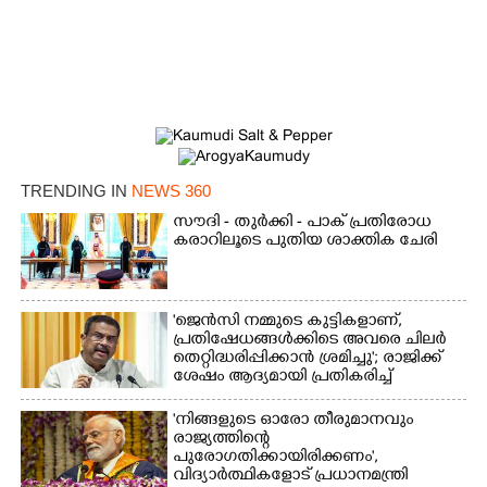
TRENDING IN
NEWS 360
സൗദി - തുർക്കി - പാക് പ്രതിരോധ
കരാറിലൂടെ പുതിയ ശാക്തിക ചേരി
'ജെൻസി നമ്മുടെ കുട്ടികളാണ്,
പ്രതിഷേധങ്ങൾക്കിടെ അവരെ ചിലർ
തെറ്റിദ്ധരിപ്പിക്കാൻ ശ്രമിച്ചു'; രാജിക്ക്
ശേഷം ആദ്യമായി പ്രതികരിച്ച്
ധർമ്മേന്ദ്ര പ്രധാൻ
'നിങ്ങളുടെ ഓരോ തീരുമാനവും
രാജ്യത്തിന്റെ
പുരോഗതിക്കായിരിക്കണം',​
വിദ്യാർത്ഥികളോട് പ്രധാനമന്ത്രി