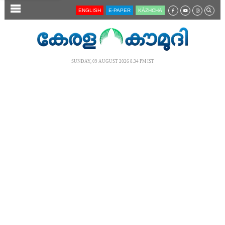
SECTIONS
ENGLISH
E-PAPER
KĀZHCHA
HOME
LATEST
SUNDAY, 09 AUGUST 2026 8.34 PM IST
AUDIO
NOTIFIED NEWS
POLL
KERALA
LOCAL
NEWS 360
CASE DIARY