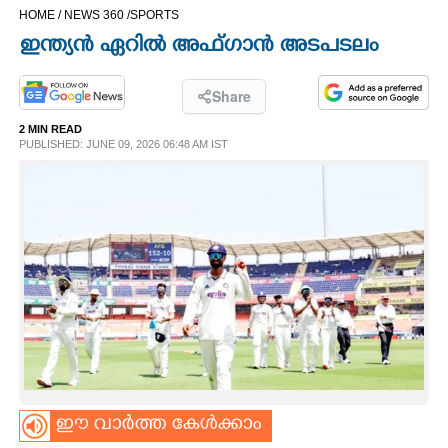
HOME /
NEWS 360 /
SPORTS
CINEMA
ഇന്ത്യൻ ഏറിൽ അഫ്ഗാൻ അടപടലം
OPINION
Share
2 MIN READ
PHOTOS
PUBLISHED: JUNE 09, 2026 06:48 AM IST
LIFESTYLE
SPIRITUAL
INFO+
ART
ഈ വാർത്ത കേൾക്കാം
ASTRO