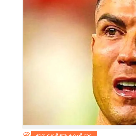
CINEMA
OPINION
PHOTOS
LIFESTYLE
SPIRITUAL
INFO+
ART
ASTRO
ഈ വാർത്ത കേൾക്കാം