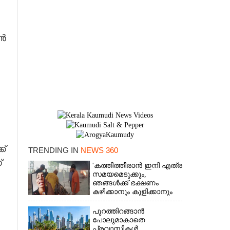
ാൻ
ക്
TRENDING IN
NEWS 360
്
'കത്തിത്തീരാൻ ഇനി എത്ര
സമയമെടുക്കും,
×
ഞങ്ങൾക്ക് ഭക്ഷണം
കഴിക്കാനും കുളിക്കാനും
ഉള്ളതാണ്': അച്ഛന്റെ
സംസ്കാരചടങ്ങിനിടെ
പുറത്തിറങ്ങാൻ
മക്കൾ
പോലുമാകാതെ
പ്രവാസികൾ