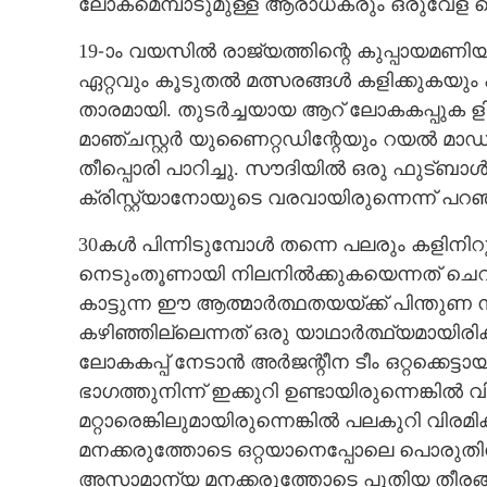
ലോകമെമ്പാടുമുള്ള ആരാധകരും ഒരുവേള പൊ
19-ാം വയസിൽ രാജ്യത്തിന്റെ കുപ്പായമണിയ
ഏറ്റവും കൂടുതൽ മത്സരങ്ങൾ കളിക്കുകയ
താരമായി. തുടർച്ചയായ ആറ് ലോകകപ്പുക ള
മാഞ്ചസ്റ്റർ യുണൈറ്റഡിന്റേയും റയൽ മാഡ്രി
തീപ്പൊരി പാറിച്ചു. സൗദിയിൽ ഒരു ഫുട്ബാൾ
ക്രിസ്റ്റ്യാനോയുടെ വരവായിരുന്നെന്ന്
30കൾ പിന്നിടുമ്പോൾ തന്നെ പലരും കളിനിറു
നെടുംതൂണായി നിലനിൽക്കുകയെന്നത് ചെറിയ
കാട്ടുന്ന ഈ ആത്മാർത്ഥതയയ്ക്ക് പിന്തു
കഴിഞ്ഞില്ലെന്നത് ഒരു യാഥാർത്ഥ്യമായിരിക്ക
ലോകകപ്പ് നേടാൻ അർജന്റീന ടീം ഒറ്റക്കെട്
ഭാഗത്തുനിന്ന് ഇക്കുറി ഉണ്ടായിരുന്നെങ്കിൽ 
മറ്റാരെങ്കിലുമായിരുന്നെങ്കിൽ പലകുറി വി
മനക്കരുത്തോടെ ഒറ്റയാനെപ്പോലെ പൊരുതി
അസാമാന്യ മനക്കരുത്തോടെ പുതിയ തീരങ്ങൾ ത