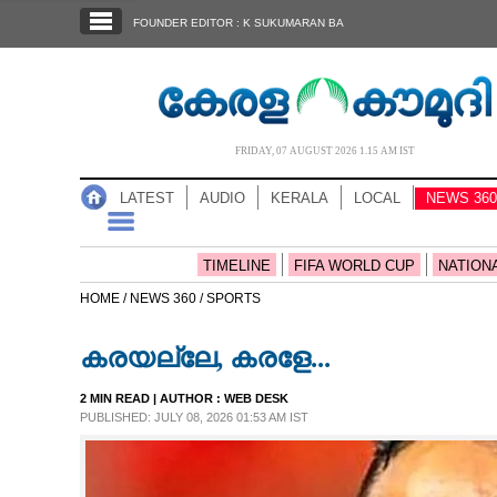
SECTIONS
FOUNDER EDITOR : K SUKUMARAN BA
HOME
LATEST
AUDIO
FRIDAY, 07 AUGUST 2026 1.15 AM IST
NOTIFIED NEWS
LATEST
AUDIO
KERALA
LOCAL
NEWS 360
POLL
KERALA
TIMELINE
FIFA WORLD CUP
NATION
HOME /
NEWS 360 /
SPORTS
LOCAL
കരയല്ലേ, കരളേ...
NEWS 360
2 MIN READ
| AUTHOR :
WEB DESK
PUBLISHED: JULY 08, 2026 01:53 AM IST
CASE DIARY