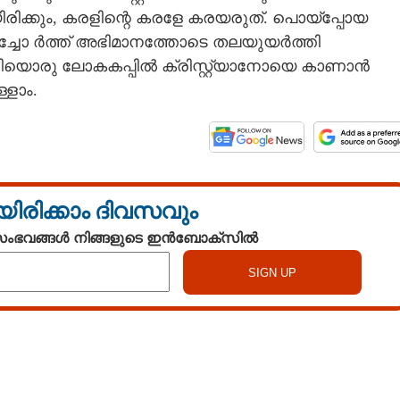
്കും, കരളിന്റെ കരളേ കരയരുത്. പൊയ്പ്പോയ
റി ച്ചോ ർത്ത് അഭിമാനത്തോടെ തലയുയർത്തി
Copy Link
ഇനിയൊരു ലോകകപ്പിൽ ക്രിസ്റ്റ്യാനോയെ കാണാൻ
...
ളാം.
യിരിക്കാം ദിവസവും
 സംഭവങ്ങൾ നിങ്ങളുടെ ഇൻബോക്സിൽ
Watch More