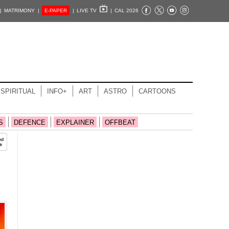
|
MATRIMONY |
E-PAPER
|
LIVE TV
|
CAL 2026
SPIRITUAL
INFO+
ART
ASTRO
CARTOONS
S
DEFENCE
EXPLAINER
OFFBEAT