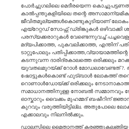
പോർച്ചുഗലിലെ മെദീരയെന്ന കൊച്ചുപട്ടണത
കാൽപ്പന്തുകളിയിലെ തന്റെ അസാമാന്യമികവ
ജീവിതമൂല്യങ്ങൾകൊണ്ടുകൂടിയാണ് ലോകം ക
എയ്റേറ്റഡ് സോഫ്റ്റ് ഡ്രിങ്കുകൾ ഒഴിവാക്കി 
പരസ്യക്കരാറുകൾ വേണ്ടെന്നുവച്ച് പച്ചവെള്
മദ്യപിക്കാത്ത, പുകവലിക്കാത്ത, എന്തിന്
ടാറ്റൂപോലും പതിപ്പിക്കാത്ത,വ്യായാമത്തിന്റെ പ
കടന്നുവന്ന ദാരിദ്രകാലത്തെ ഒരിക്കലും മറ
യുവതലമുറയ്ക്ക് റോൾ മോഡലാവേണ്ടത് ?.
ഷോട്ടുകൾകൊണ്ട് ഫുട്ബാൾ ലോകത്ത് തന്റെ 
റൊണാൾഡോയ്ക്ക് ഒരിക്കലും നേടാനാകാത്ത സ
സമാധാനത്തിനുള്ള നോബൽ സമ്മാനവും ടോൾ
ഓസ്കാറും വൈക്കം മുഹമ്മദ് ബഷീറിന് ജ്ഞാ
കുറവും വരുത്തിയിട്ടില്ല. അതുപോലെ ലോകകപ
എക്കാലവും നിലനിൽക്കും.
ഡാലസിലെ മൈതാനത്ത് കരഞ്ഞുകലങ്ങിയ മു