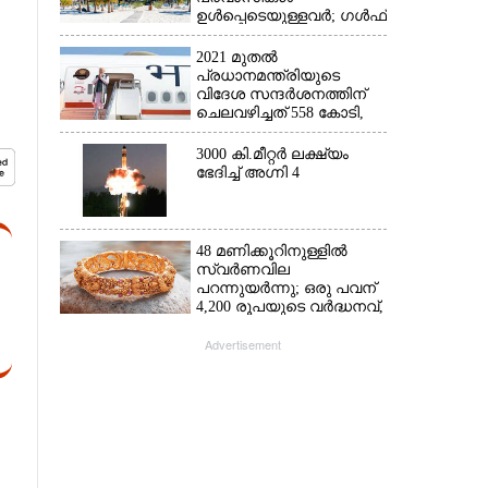
ഉൾപ്പെടെയുള്ളവർ; ഗൾഫ്
രാജ്യത്ത് സ്ഥിതി രൂക്ഷം
2021 മുതൽ
പ്രധാനമന്ത്രിയുടെ
വിദേശ സന്ദർശനത്തിന്
ചെലവഴിച്ചത് 558 കോടി,
രാജ്യത്തെത്തിയത് 381.8
ബില്യൺ ഡോളറിന്റെ
3000 കി.മീറ്റർ ലക്ഷ്യം
നിക്ഷേപം
ഭേദിച്ച് അഗ്നി 4
48 മണിക്കൂറിനുള്ളിൽ
സ്വർണവില
പറന്നുയർന്നു; ഒരു പവന്
4,200 രൂപയുടെ വർദ്ധനവ്,
വിവാഹ സീസണിൽ
കനത്ത തിരിച്ചടി
Advertisement