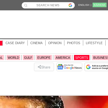
ENGLISH |
KĀZHCHA
CASE DIARY
CINEMA
OPINION
PHOTOS
LIFESTYLE
AL
WORLD
GULF
EUROPE
AMERICA
SPORTS
BUSINES
Share