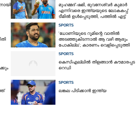
രനായി
മുഹമ്മദ് ഷമി, ഭുവനേശ്വർ കുമാർ
എന്നിവരെ ഇന്ത്യയുടെ ലോകകപ്പ്
ടീമിൽ ഉൾപ്പെടുത്തി,​ പത്തിൽ എട്ട്
റേറ്റിംഗ് നൽകി മുൻ താരം
SPORTS
'ധോണിയുടെ റൂമിന്റെ വാതിൽ
ിതി
അടഞ്ഞുകിടന്നാൽ ആ വഴി ആരും
പോകില്ല'; കാരണം വെളിപ്പെടുത്തി
മുൻ താരം
SPORTS
കെസിഎല്ലിൽ തിളങ്ങാൻ കൗമാരപ്പട
കും
റെഡി
SPORTS
ഞ്
ലങ്കല പിടിക്കാൻ ഇന്ത്യ