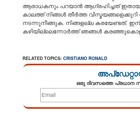
ആരാധകനും പറയാൻ ആഗ്രഹിച്ചത് ഇതായിരിക
കാലത്ത് നിങ്ങൾ തീർത്ത വിസ്മയങ്ങളെക്കു
നടന്നുനീങ്ങുക. നിങ്ങളല്ല കരയേണ്ടത്. 
കരയല്ലേ, കരളേ
കഴിയില്ലെന്നോർത്ത് ഞങ്ങൾ കരഞ്ഞുകൊള്
RELATED TOPICS:
CRISTIANO RONALD
അപ്ഡേറ്റാ
ഒരു ദിവസത്തെ പ്രധാന
Loaded
:
3.58%
/
Unmute