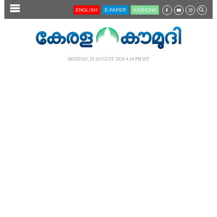
SECTIONS
ENGLISH
E-PAPER
KĀZHCHA
HOME
LATEST
MONDAY, 10 AUGUST 2026 4.34 PM IST
AUDIO
NOTIFIED NEWS
POLL
KERALA
LOCAL
NEWS 360
CASE DIARY