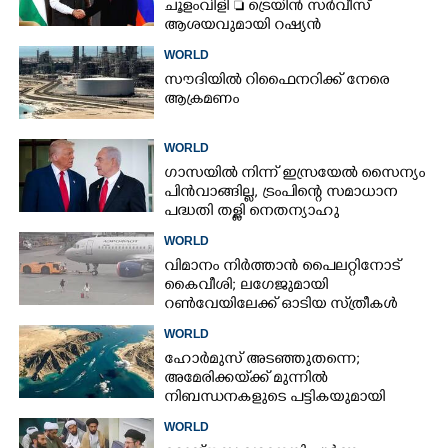
ചൂളംവിളി  ട്രെയിൻ സർവീസ്
ആശയവുമായി റഷ്യൻ
ഉപപ്രധാനമന്ത്രി
WORLD
സൗദിയിൽ റിഫൈനറിക്ക് നേരെ
ആക്രമണം
WORLD
ഗാസയിൽ നിന്ന് ഇസ്രയേൽ സൈന്യം
പിൻവാങ്ങില്ല, ട്രംപിന്റെ സമാധാന
പദ്ധതി തള്ളി നെതന്യാഹു
WORLD
വിമാനം നിർത്താൻ പൈലറ്റിനോട്
കൈവീശി; ലഗേജുമായി
റൺവേയിലേക്ക് ഓടിയ സ്‌ത്രീകൾ
പിടിയിൽ
WORLD
ഹോർമുസ് അടഞ്ഞുതന്നെ;
അമേരിക്കയ്‌ക്ക് മുന്നിൽ
നിബന്ധനകളുടെ പട്ടികയുമായി
ഇറാൻ
WORLD