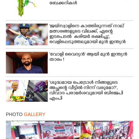
ബേക്കറികൾ
'ജയ്സ്വാളിനെ കാത്തിരുന്നത് നാല്
മത്സരങ്ങളുടെ വിലക്ക്, എന്റെ
ഇടപെടൽ കരിയർ രക്ഷിച്ചു',​
വെളിപ്പെടുത്തലുമായി മുൻ ഇന്ത്യൻ
ക്യാപ്‌ടൻ
'വോളി വൈദ്യൻ' ആയി മുൻ ഇന്ത്യൻ
താരം !
'ശുദ്ധമായ പെട്രോൾ നിങ്ങളുടെ
അച്ഛന്റെ വീട്ടിൽ നിന്ന് വരുമോ?',
വിവാദ പരാമർശവുമായി ബിജെപി
എംപി
PHOTO
GALLERY