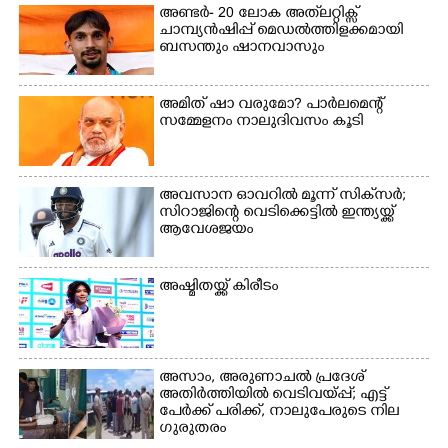
പട്ടേൽ സഭാഗൃഹത്തിൽ
അണ്ടർ- 20 ലോക അത്‌ലറ്റിക്സ്
എം. അക്ഷതയുടെ
ചാമ്പ്യൻഷിപ്പ് മെഡൽത്തിളക്കമായി
നേതൃത്വത്തിൽ
ബസന്തും ഷാനവാസും
അവതരിപ്പിച്ച ലയ നമൻ
കഥക് നൃത്തത്തിൽ നിന്ന്
അമിത് ഷാ വരുമോ?​ പാർലമെന്റ്
സമ്മേളനം നാലുദിവസം കൂടി
അവസാന ഓവറിൽ മൂന്ന് സിക്‌സർ;
സിറാജിന്റെ വെടിക്കെട്ടിൽ ഇന്ത്യയ്ക്ക്
ആവേശജയം
അഷ്മിതയ്ക്ക് കിരീടം
അസാം, അരുണാചൽ പ്രദേശ്
അതിർത്തിയിൽ വെടിവയ്പ്പ്; എട്ട്
പേർക്ക് പരിക്ക്, നാലുപേരുടെ നില
ഗുരുതരം