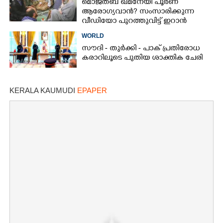
മൊജ്‌തബ ഖമനേയി പൂർണ
ആരോഗ്യവാൻ? സംസാരിക്കുന്ന
വീഡിയോ പുറത്തുവിട്ട് ഇറാൻ
വാർത്താ ഏജൻസി
WORLD
സൗദി - തുർക്കി - പാക് പ്രതിരോധ
കരാറിലൂടെ പുതിയ ശാക്തിക ചേരി
KERALA KAUMUDI
EPAPER