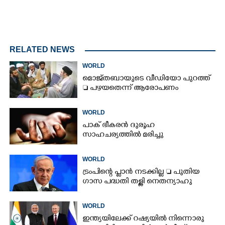
RELATED NEWS
WORLD
മൊജ്തബായുടെ വീഡിയോ പുറത്ത്
 പഴയതെന്ന് ആരോപണം
WORLD
പാക് ഭീകരൻ ദുരൂഹ
സാഹചര്യത്തിൽ മരിച്ചു
WORLD
ട്രംപിന്റെ പ്ലാൻ നടക്കില്ല  പുതിയ
ഗാസ പദ്ധതി തള്ളി നെതന്യാഹു
WORLD
ഇന്ത്യയിലേക്ക് റഷ്യയിൽ നിന്നൊരു