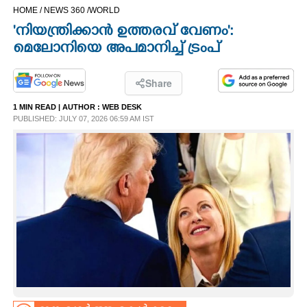
HOME /
NEWS 360 /
WORLD
CINEMA
'നിയന്ത്രിക്കാൻ ഉത്തരവ് വേണം':
മെലോനിയെ അപമാനിച്ച് ട്രംപ്
OPINION
Share
PHOTOS
1 MIN READ
| AUTHOR :
WEB DESK
PUBLISHED: JULY 07, 2026 06:59 AM IST
LIFESTYLE
SPIRITUAL
INFO+
ART
ASTRO