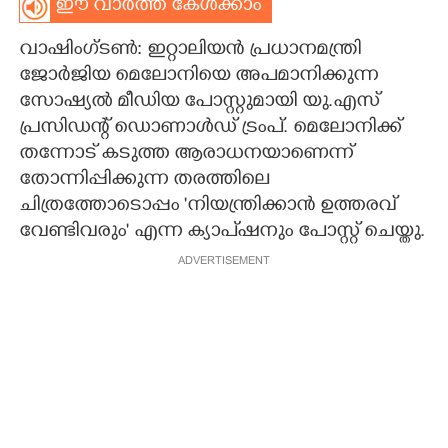
ഈ വാർത്ത കേൾക്കാം
CARTOONS
വാഷിംഗ്ടൺ:
ഇറ്റാലിയൻ പ്രധാനമന്ത്രി
ജോർജിയ മെലോനിയെ അപമാനിക്കുന്ന
LITERATURE
സോഷ്യൽ മീഡിയ പോസ്റ്റുമായി യു.എസ്
പ്രസിഡന്റ് ഡൊണാൾഡ് ട്രംപ്. മെലോനിക്ക്
ZOOM
തന്നോട് കടുത്ത ആരാധനയാണെന്ന്
തോന്നിപ്പിക്കുന്ന തരത്തിലെ
ചിത്രത്തോടൊപ്പം 'നിയന്ത്രിക്കാൻ ഉത്തരവ്
CONTACT US
വേണ്ടിവരും' എന്ന ക്യാപ്ഷനും പോസ്റ്റ് ചെയ്തു.
ADVERTISEMENT