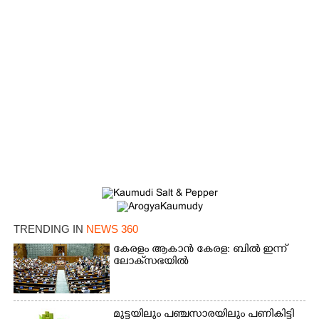
TRENDING IN
NEWS 360
കേരളം ആകാൻ കേരള: ബിൽ ഇന്ന്
ലോക്‌സഭയിൽ
മുട്ടയിലും പഞ്ചസാരയിലും പണികിട്ടി