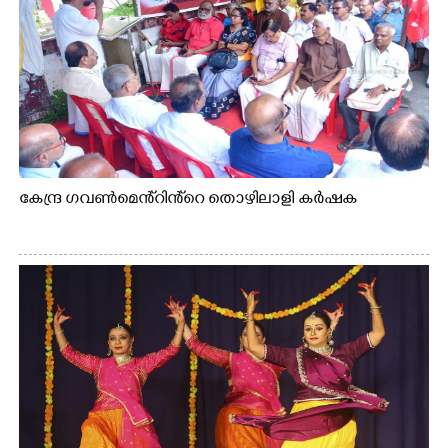
കേന്ദ്ര ഗവൺമെൻ്റിൻ്റെ തൊഴിലാളി കർഷക