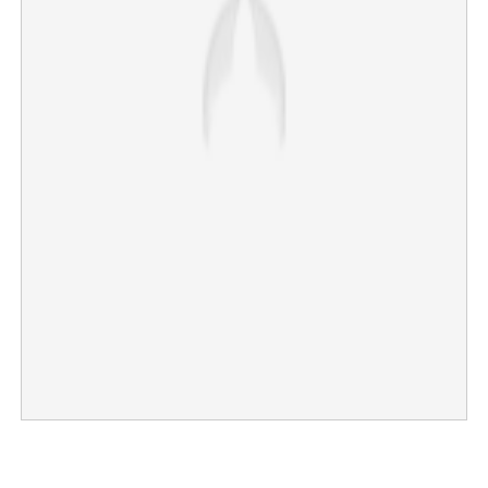
×
Share this link
Copy Link