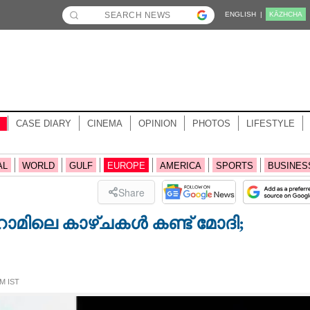
ENGLISH |
KĀZHCHA
CASE DIARY
CINEMA
OPINION
PHOTOS
LIFESTYLE
AL
WORLD
GULF
EUROPE
AMERICA
SPORTS
BUSINES
Share
ോമിലെ കാഴ്ചകൾ കണ്ട് മോദി;
M IST