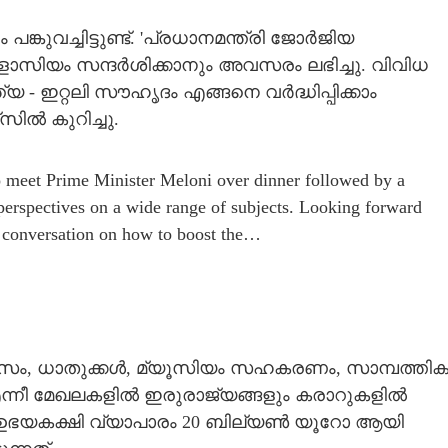
ങ്കുവച്ചിട്ടുണ്ട്. 'പ്രധാനമന്ത്രി ജോർജിയ
ിയം സന്ദർശിക്കാനും അവസരം ലഭിച്ചു. വിവിധ
്യ - ഇറ്റലി സൗഹൃദം എങ്ങനെ വർദ്ധിപ്പിക്കാം
്സിൽ കുറിച്ചു.
 meet Prime Minister Meloni over dinner followed by a
perspectives on a wide range of subjects. Looking forward
e conversation on how to boost the…
ാസം, ധാതുക്കൾ, മ്യൂസിയം സഹകരണം, സാമ്പത്തി
 എന്നീ മേഖലകളിൽ ഇരുരാജ്യങ്ങളും കരാറുകളിൽ
9-ഓടെ ഉഭയകക്ഷി വ്യാപാരം 20 ബില്യൺ യൂറോ ആയി