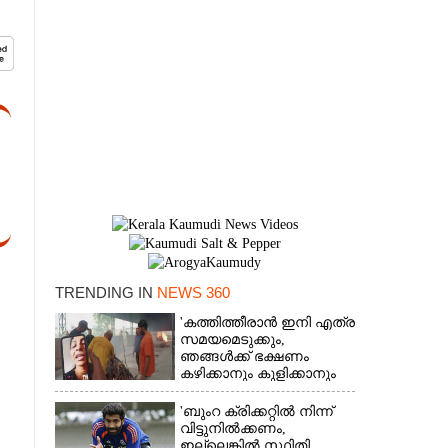
TRENDING IN
NEWS 360
×
'കത്തിത്തീരാൻ ഇനി എത്ര
സമയമെടുക്കും,
ഞങ്ങൾക്ക് ഭക്ഷണം
കഴിക്കാനും കുളിക്കാനും
ഉള്ളതാണ്': അച്ഛന്റെ
സംസ്കാരചടങ്ങിനിടെ
'ബുംറ ക്രിക്കറ്റിൽ നിന്ന്
മക്കൾ
വിട്ടുനിൽക്കണം,
ഇല്ലെങ്കിൽ സ്ഥിതി