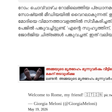
റോം: ചൊവ്വാഴ്ച റോമിലെത്തിയ പ്രധാനമന്
CARTOONS
സോഷ്യൽ മീഡിയയിൽ വെെറലാകുന്നത്. ഇറ
മോദിയെ വിമാനത്താവളത്തിൽ സ്വീകരിച്ചത്.
LITERATURE
പേജിൽ പങ്കുവച്ചിട്ടുണ്ട്. 'എന്റെ സുഹൃത്തി
ജോർജിയ ചിത്രങ്ങൾ പങ്കുവച്ചത്. ഇത് വലി
ZOOM
CONTACT US
അമ്മയുടെ മൃതദേഹം മൂന്നുവർഷം വീട്ടി
മകന് തടവുശിക്ഷ
ലണ്ടൻ: അമ്മയുടെ മൃതദേഹം മൂന്നുവർഷത
Welcome to Rome, my friend! 🇮🇹🇮🇳
pic.
— Giorgia Meloni (@GiorgiaMeloni)
May 19, 2026