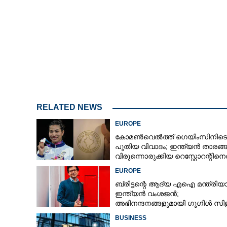
ജോർജിയ മെലോനിയ്ക
കാഴ്ചകൾ കണ്ട്
വെെറൽ
RELATED NEWS
EUROPE
കോമൺവെൽത്ത് ഗെയിംസിനിടെ
പുതിയ വിവാദം; ഇന്ത്യൻ താരങ്ങ
വിരുന്നൊരുക്കിയ റെസ്റ്റോറന്റിന
വിമർശനം
EUROPE
ബ്രിട്ടന്റെ ആദ്യ എഐ മന്ത്രിയ
ഇന്ത്യൻ വംശജൻ;
അഭിനന്ദനങ്ങളുമായി ഗൂഗിൾ സ
BUSINESS