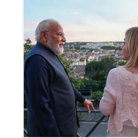
CINEMA
OPINION
PHOTOS
LIFESTYLE
SPIRITUAL
INFO+
ART
ASTRO