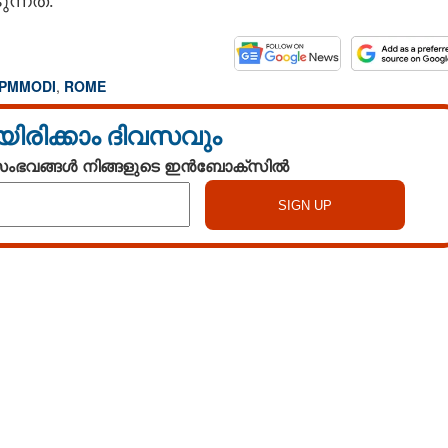
ന്നത്.
PMMODI
,
ROME
യിരിക്കാം ദിവസവും
 സംഭവങ്ങൾ നിങ്ങളുടെ ഇൻബോക്സിൽ
Watch More
Share this link