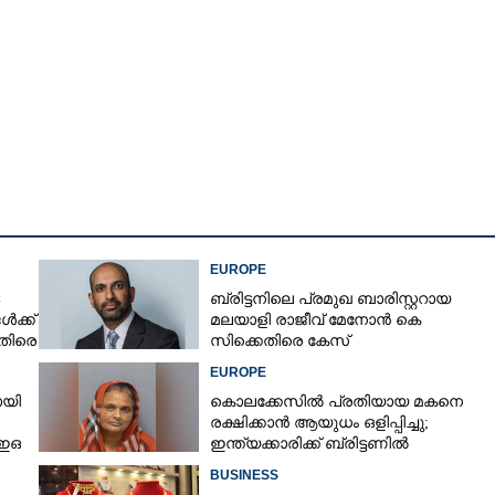
Copy Link
്കൊപ്പം റോമിലെ
 മോദി; ചിത്രങ്ങൾ
EUROPE
ബ്രിട്ടനിലെ പ്രമുഖ ബാരിസ്റ്ററായ
ൾക്ക്
മലയാളി രാജീവ് മേനോൻ കെ
െതിരെ
സിക്കെതിരെ കേസ്
EUROPE
ായി
കൊലക്കേസിൽ പ്രതിയായ മകനെ
രക്ഷിക്കാൻ ആയുധം ഒളിപ്പിച്ചു;
ിഇഒ
ഇന്ത്യക്കാരിക്ക് ബ്രിട്ടണിൽ
തടവുശിക്ഷ
BUSINESS