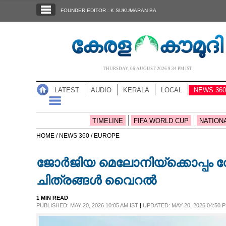
SECTIONS
FOUNDER EDITOR : K SUKUMARAN BA
HOME
LATEST
AUDIO
THURSDAY, 06 AUGUST 2026 9.34 PM IST
NOTIFIED NEWS
LATEST
AUDIO
KERALA
LOCAL
NEWS 360
POLL
KERALA
TIMELINE
FIFA WORLD CUP
NATION
HOME /
NEWS 360 /
EUROPE
LOCAL
ജോർജിയ മെലോനിയ്ക്കൊപ്പം റ
NEWS 360
ചിത്രങ്ങൾ വെെറൽ
1 MIN READ
CASE DIARY
PUBLISHED: MAY 20, 2026 10:05 AM IST
|
UPDATED: MAY 20, 2026 04:50 P