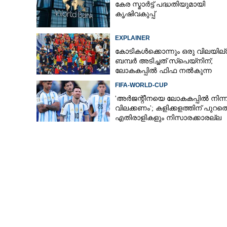
കേര സ്മാർട്ട് പദ്ധതിയുമായി
കൃഷിവകുപ്പ്
EXPLAINER
കോടികൾക്കൊന്നും ഒരു വിലയില്
ബമ്പർ അടിച്ചത് സ്‌പെയ്നിന്;
ലോകകപ്പിൽ ഫിഫ നൽകുന്ന
സമ്മാനത്തുക എത്ര?
FIFA-WORLD-CUP
'അർജന്റീനയെ ലോകകപ്പിൽ നിന്ന
വിലക്കണം'; കളിക്കളത്തിന് പുറത്
എതിരാളികളും നിസാരക്കാരല്ല