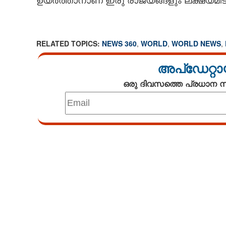
ഉയർത്താനാണ് ഇരു രാജ്യങ്ങളും ലക്ഷ്യമിടു
RELATED TOPICS:
NEWS 360
,
WORLD
,
WORLD NEWS
,
അപ്ഡേറ്റാ
ഒരു ദിവസത്തെ പ്രധാന
Loaded
:
4.68%
/
Unmute