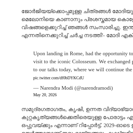
ജോർജിയയ്ക്കൊപ്പമുള്ള ചിത്രങ്ങൾ മോദിയും പ
മെലോനിയെ കാണാനും പ്രശസ്തമായ കൊളോസ
വിഷങ്ങളെക്കുറിച്ച് ഞങ്ങൾ സംസാരിച്ചു. ഇന്ത
എന്നതിനെക്കുറിച്ച് ചർച്ച നടത്തി'- മോദി എക
Upon landing in Rome, had the opportunity to
visit to the iconic Colosseum. We exchanged 
to our talks today, where we will continue th
pic.twitter.com/df0bDYKCdU
— Narendra Modi (@narendramodi)
May 20, 2026
സമുദ്രഗതാഗതം, കൃഷി, ഉന്നത വിദ്യാഭ്യ
കുറ്റകൃത്യങ്ങൾക്കെതിരെയുള്ള പോരാട്ടം
ഒപ്പുവയ്ക്കും എന്നാണ് റിപ്പോർട്ട്. 202