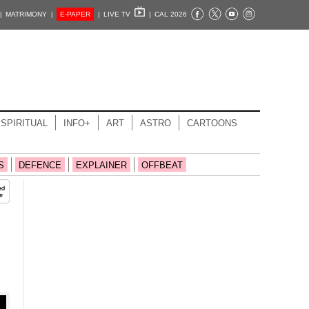
|
MATRIMONY |
E-PAPER
|
LIVE TV
|
CAL 2026
SPIRITUAL
INFO+
ART
ASTRO
CARTOONS
S
DEFENCE
EXPLAINER
OFFBEAT