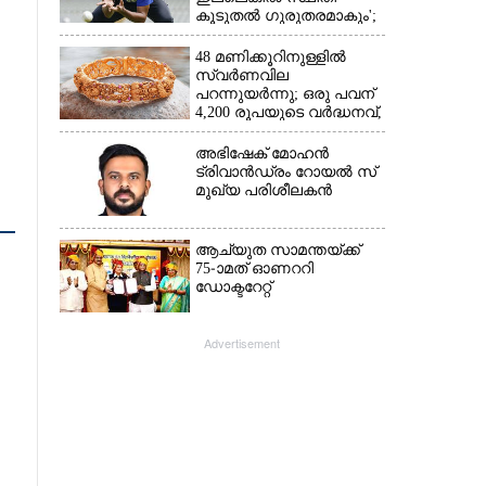
കൂടുതൽ ഗുരുതരമാകും';
മുന്നറിയിപ്പുമായി മുൻ
താരം
48 മണിക്കൂറിനുള്ളിൽ
സ്വർണവില
പറന്നുയർന്നു; ഒരു പവന്
4,200 രൂപയുടെ വർദ്ധനവ്,
വിവാഹ സീസണിൽ
കനത്ത തിരിച്ചടി
അഭിഷേക് മോഹൻ
ട്രിവാൻഡ്രം റോയൽ സ്
മുഖ്യ പരിശീലകൻ
ആച്യുത സാമന്തയ്ക്ക്
75-ാമത് ഓണററി
ഡോക്ടറേറ്റ്
Advertisement