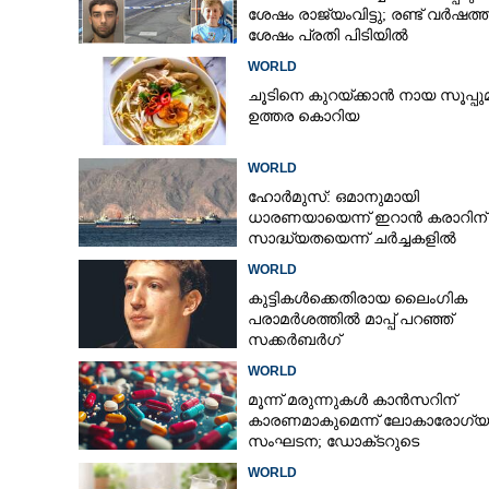
ശേഷം രാജ്യംവിട്ടു; രണ്ട് വർഷത്ത
ശേഷം പ്രതി പിടിയിൽ
WORLD
ചൂടിനെ കുറയ്‌ക്കാൻ നായ സൂപ്പു
ഉത്തര കൊറിയ
WORLD
ഹോർമുസ്: ഒമാനുമായി
ധാരണയായെന്ന് ഇറാൻ കരാറിന് 
സാദ്ധ്യതയെന്ന് ചർച്ചകളിൽ
യു.എസിന് പങ്കില്ലെന്ന് ഇറാൻ
WORLD
കുട്ടികൾക്കെതിരായ ലൈംഗിക
പരാമർശത്തിൽ മാപ്പ് പറഞ്ഞ്
സക്കർബർഗ്
WORLD
മൂന്ന് മരുന്നുകൾ കാൻസറിന്
കാരണമാകുമെന്ന് ലോകാരോഗ്യ
സംഘടന; ഡോക്‌ടറുടെ
നിർദേശമില്ലാതെ നിർത്തരുതെന്
WORLD
മുന്നറിയിപ്പ്