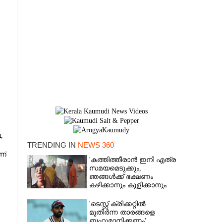
​
TRENDING IN
NEWS 360
ന്
'കത്തിത്തീരാൻ ഇനി എത്ര
സമയമെടുക്കും,
×
ഞങ്ങൾക്ക് ഭക്ഷണം
കഴിക്കാനും കുളിക്കാനും
ഉള്ളതാണ്': അച്ഛന്റെ
സംസ്കാരചടങ്ങിനിടെ
'ടെസ്റ്റ് ക്രിക്കറ്റിൽ
മക്കൾ
മുതിർന്ന താരങ്ങളെ
ബഹുമാനിക്കണം',