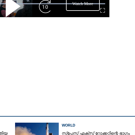
Watch More
Play
Forward
Fullscreen
Video
Skip
10s
WORLD
്തിയ
സ്‌പേസ് എക്സ് റോക്കറ്റിന്റെ ഭാഗം