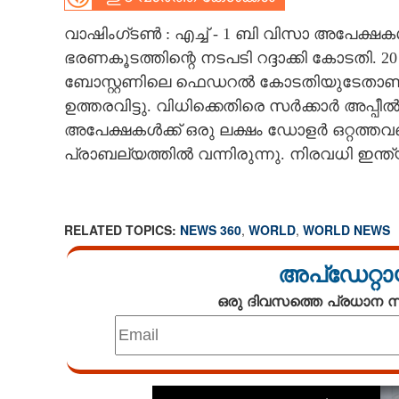
CARTOONS
വാഷിംഗ്ടൺ : എച്ച് - 1 ബി വിസാ അപേക്ഷകൾ
ഭരണകൂടത്തിന്റെ നടപടി റദ്ദാക്കി കോടത
ബോസ്റ്റണിലെ ഫെഡറൽ കോടതിയുടേതാണ് വ
LITERATURE
ഉത്തരവിട്ടു. വിധിക്കെതിരെ സർക്കാർ അപ്പീ
അപേക്ഷകൾക്ക് ഒരു ലക്ഷം ഡോളർ ഒറ്റത്ത
ZOOM
പ്രാബല്യത്തിൽ വന്നിരുന്നു. നിരവധി ഇന്ത്
CONTACT US
RELATED TOPICS:
NEWS 360
,
WORLD
,
WORLD NEWS
അപ്ഡേറ്റാ
ഒരു ദിവസത്തെ പ്രധാന