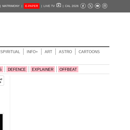
|
MATRIMONY |
E-PAPER
|
LIVE TV
|
CAL 2026
SPIRITUAL
INFO+
ART
ASTRO
CARTOONS
S
DEFENCE
EXPLAINER
OFFBEAT