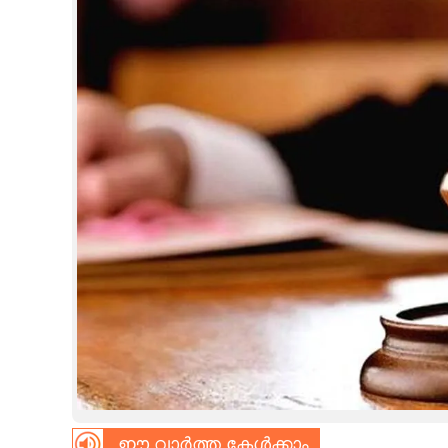
CINEMA
OPINION
PHOTOS
LIFESTYLE
SPIRITUAL
INFO+
ART
ASTRO
ഈ വാർത്ത കേൾക്കാം