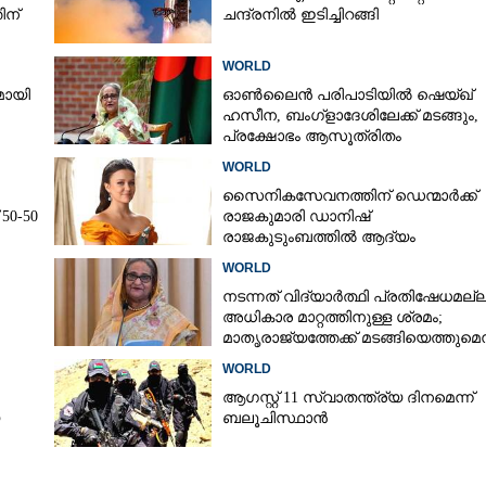
ിന്
ചന്ദ്രനിൽ ഇടിച്ചിറങ്ങി
WORLD
മായി
ഓൺലൈൻ പരിപാടിയിൽ ഷെയ്ഖ്
ഹസീന, ബംഗ്ളാദേശിലേക്ക് മടങ്ങും,
പ്രക്ഷോഭം ആസൂത്രിതം
WORLD
സൈനികസേവനത്തിന് ഡെന്മാർക്ക്
50-50
രാജകുമാരി ഡാനിഷ്
രാജകുടുംബത്തിൽ ആദ്യം
WORLD
നടന്നത് വിദ്യാർത്ഥി പ്രതിഷേധമല്ല,
അധികാര മാറ്റത്തിനുള്ള ശ്രമം;
മാതൃരാജ്യത്തേക്ക് മടങ്ങിയെത്തുമെന്
ഷെയ്ഖ് ഹസീന
WORLD
ആഗസ്റ്റ് 11 സ്വാതന്ത്ര്യ ദിനമെന്ന്
Share this link
ബലൂചിസ്ഥാൻ
ന്