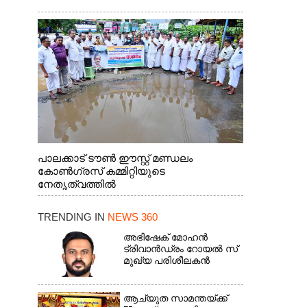
പാലക്കാട് ടൗൺ ഈസ്റ്റ് മണ്ഡലം
കോൺഗ്രസ് കമ്മിറ്റിയുടെ
നേതൃത്വത്തിൽ
TRENDING IN
NEWS 360
അഭിഷേക് മോഹൻ
ട്രിവാൻഡ്രം റോയൽ സ്
മുഖ്യ പരിശീലകൻ
ആച്യുത സാമന്തയ്ക്ക്