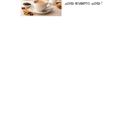
ചായ വേണോ ചായ !
എച്ച് - 1 ബി വിസ