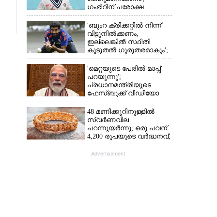
ഗംഭീറിന് പരോക്ഷ
മുന്നറിയിപ്പുമായി രഹാനെ
'ബുംറ ക്രിക്കറ്റിൽ നിന്ന്
വിട്ടുനിൽക്കണം,
ഇല്ലെങ്കിൽ സ്ഥിതി
കൂടുതൽ ഗുരുതരമാകും';
മുന്നറിയിപ്പുമായി മുൻ
താരം
'മെറ്റയുടെ പേരിൽ മാപ്പ്
പറയുന്നു';
പ്രധാനമന്ത്രിയുടെ
ഫേസ്‌ബുക്ക് വീഡിയോ
നീക്കം ചെയ്തതിൽ
ക്ഷമാപണം
48 മണിക്കൂറിനുള്ളിൽ
സ്വർണവില
പറന്നുയർന്നു; ഒരു പവന്
4,200 രൂപയുടെ വർദ്ധനവ്,
വിവാഹ സീസണിൽ
കനത്ത തിരിച്ചടി
Advertisement