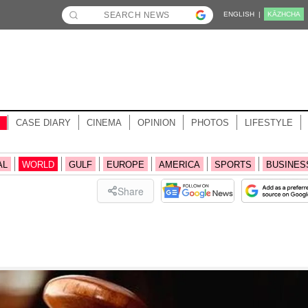
ENGLISH |
KĀZHCHA
CASE DIARY
CINEMA
OPINION
PHOTOS
LIFESTYLE
AL
WORLD
GULF
EUROPE
AMERICA
SPORTS
BUSINES
Share