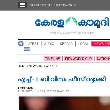
SECTIONS
FOUNDER EDITOR : K SUKUMARAN BA
HOME
LATEST
AUDIO
THURSDAY, 06 AUGUST 2026 6.34 PM IST
NOTIFIED NEWS
LATEST
AUDIO
KERALA
LOCAL
NEWS 360
POLL
KERALA
TIMELINE
FIFA WORLD CUP
NATION
HOME /
NEWS 360 /
WORLD
LOCAL
എച്ച് - 1 ബി വിസ: ഫീസ് റദ്ദാക്കി
NEWS 360
1 MIN READ
PUBLISHED: JUNE 09, 2026 07:28 AM IST
CASE DIARY